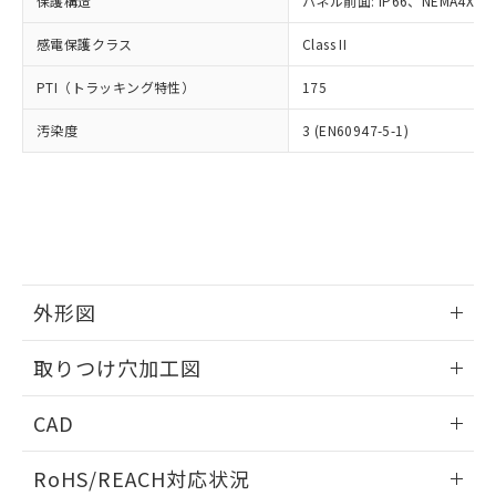
保護構造
パネル前面: IP66、NEMA4X, N
オムロン制御機器販売店や当社販売拠
フタル酸エステル類の４物質については閾値を超える意
武器並びにこれらの製造装置等に一切
いては、お客様のお取引先、ま
図的な使用がないことを確認しています。
点は「
販売ネットワーク
」をご確認
※2 環境保護使用期限
使用いたしません。
感電保護クラス
Class II
たはお客様担当のオムロン制御
ください。
当社は、貴社製品を第三者に販売する
機器販売店・当社販売員にご確
在庫状況および標準価格結果を当社の
※2 対応予定月
「ｅ」：有害物質（10物質）のすべてが基
PTI（トラッキング特性）
175
場合は、上記1、2および3の内容を当
認ください)
事前の承諾なく第三者に漏洩または開
準値以下であることを示します。
該第三者に通知します。また当社は、
示しないようお願いします。
汚染度
3 (EN60947-5-1)
部品在庫の切り替え状況などにより、予定
「10」：通常の使用状況下において有害物
販売先および販売に係わる関係者が違
マイパーツ機能（部品リスト作成サー
空
受注生産機種、また在庫状況の
月が前後することがあります。
質が外部に漏えいし、環境に深刻な影響を
法に輸出するおそれがある場合は、取
ビス）をご利用いただくには、I-Web
白
情報を公開していない機種
及ぼさない年数を意味します。
り引きをいたしません。
メンバーズにご登録されている必要が
「－」：未確認です。当社販売部門へお問
あります。
い合わせください。
お客様が当ウェブサイト上で当社にご
※3 非含有証明書ダウンロード
登録された部品リストについて、当社
および当社の共同利用者が、当社の製
下記の非含有証明書をダウンロードするこ
品・サービスに関するお客様との取
外形図
とができます。
合意する
キャンセル
引・商談に必要な範囲で利用すること
をご了承ください。
情報更新：2026/05/21
取りつけ穴加工図
EU RoHS指令（10物質）の非含有証明書
※当社の共同利用者とは、
"個人情報
51物質の非含有証明書（当社基準）
の共同利用に関して"
の「1.共同利
情報更新：2026/05/21
※本証明書は発行日時点で非含有を証明す
CAD
用者の範囲」に記載されている法人を
るもので、過去に遡って非含有を証明する
指します。
ものではありません。
ログイン/会員登録いただくと、CADデータをダウンロー
RoHS/REACH対応状況
また、RoHS指令のフタル酸エステル類４
ドすることができます。