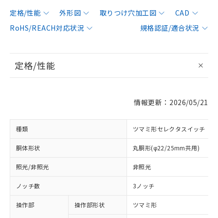
定格/性能
外形図
取りつけ穴加工図
CAD
RoHS/REACH対応状況
規格認証/適合状況
定格/性能
情報更新：2026/05/21
種類
ツマミ形セレクタスイッチ
胴体形状
丸胴形(φ22/25mm共用)
照光/非照光
非照光
ノッチ数
3ノッチ
操作部
操作部形状
ツマミ形