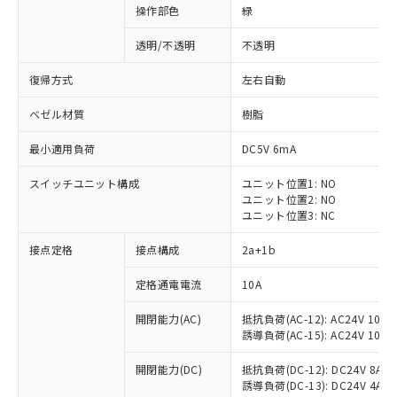
操作部色
緑
透明/不透明
不透明
復帰方式
左右自動
ベゼル材質
樹脂
最小適用負荷
DC5V 6mA
スイッチユニット構成
ユニット位置1: NO
ユニット位置2: NO
ユニット位置3: NC
接点定格
接点構成
2a+1b
※1 対応状況
定格通電電流
10A
対応済み：EU RoHS指令（10物質）の
開閉能力(AC)
抵抗負荷(AC-12): AC24V 10A/A
非含有に対応した製品が提供可能な商品で
誘導負荷(AC-15): AC24V 10A/AC
す。
対応予定：EU RoHS指令（10物質）の非含
開閉能力(DC)
抵抗負荷(DC-12): DC24V 8A/DC
ご利用条件
有に対応した製品に切り替える予定のある
誘導負荷(DC-13): DC24V 4A/DC
商品です。