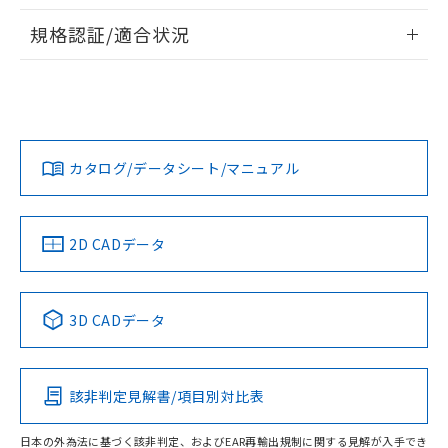
物質の対応では、対応完了までの期間は出
情報更新：2026/7/29
荷製品に未対応品が混在することから備考
規格認証/適合状況
欄に対応日を記載しておりました。
ログイン/会員登録
EU RoHS
注意事項・凡例
既に当社にて対応品への在庫切替を完了
UL認証
CSA認証
CEマーキング
していることから、特段のことがない限
り、2022年1月12日より割愛しておりま
Yes
Yes
Yes
対応状況
対応予定月
※1
※2
す。
ダウンロードデータをご利用いただく前に、以下を必ずお読
みください。
カタログ/データシート/マニュアル
対応済み
ソフトウェアの使用条件
LR型式承認
DNV型式承認
BV型式承認
KR型式承
（イギリス
（ノルウェー
（フランス
（韓国
船舶規格）
船舶規格）
船舶規格）
船舶規格
中国 RoHS
注意事項・凡例
2D CADデータ
No
No
No
No
中国 RoHS表
※1 ※2
3D CADデータ
この製品の規格認証/適合状況ページへ
Pb
Hg
Cd
Cr(VI)
その他の認証はこちらのページからご検索ください
該非判定見解書/項目別対比表
O
O
O
O
日本の外為法に基づく該非判定、およびEAR再輸出規制に関する見解が入手でき