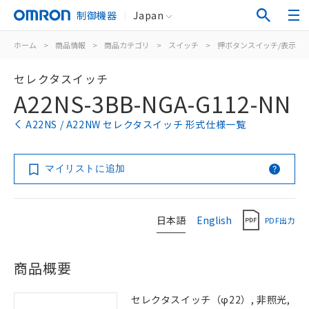
制御機器
Japan
ホーム
>
商品情報
>
商品カテゴリ
>
スイッチ
>
押ボタンスイッチ/表示灯
セレクタスイッチ
A22NS-3BB-NGA-G112-NN
A22NS / A22NW セレクタスイッチ 形式仕様一覧
マイリストに追加
日本語
English
PDF出力
商品概要
セレクタスイッチ（φ22）, 非照光,