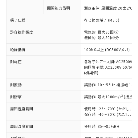
対応予定なし：EU RoHS指令（10物質）の
開閉能力説明
測定条件: 周囲温度 20±2℃、
以下の条件をお読みいただき、同意のうえ
非含有に非対応の商品で、対応品を出す予
ご利用ください。
定はありません。
端子仕様
ねじ締め端子 (M3.5)
調査・確認中：EU RoHS指令（10物質）の
本サービスは、当社制御機器事業取扱
※1 中国RoHS○×表
非含有の対応状況を調査中または確認中の
許容操作頻度
電気的: 最大30回/分
商品の当社在庫状況および標準価格
機械的: 最大30回/分
商品です。
(税抜)を提供させていただくもので
「○」：最大均質材料含有率が中国RoHSの
非該当品：ライセンス料など無形物で、有
す。
絶縁抵抗
100MΩ以上 (DC500Vメガ)
基準値以下であることを示します。
害物質有無と関係のない商品です。
当社制御機器事業取扱商品の中には、
「×」：最大均質材料含有率が中国RoHSの
仕入先様の事情により、非含有部品として
本サービスの対象外となる商品もある
耐電圧
各端子とアース間: AC2500V 50/
基準値を超えていることを示します。
いたものが、含有品と判明した場合などや
当社は、これら貴社製品のうち、外国
同極端子間: AC2500V 50/60Hz
ことをご了承ください。
「－」：未確認です。当社販売部門へお問
むを得ず変更することがあります。
為替および外国貿易法に定める商品
(初期値)
在庫状況および標準価格照会結果は、
い合わせください。
（以下｢規制貨物等」という）を輸出
記載している更新日時点での社内デー
*EU RoHS指令（10物質）：
耐振動
誤動作: 10～55Hz 複振幅 1.
または国外への提供する場合は、日本
記
タに基づき作成されるものであり、閲
説明
鉛(Pb) 1000ppm以下、 水銀(Hg) 1000ppm以下、 カド
*中国RoHS10物質の基準値 (GB/T26572)：
国政府の輸出許可(または役務取引許
号
覧された時点での実際の在庫および標
ミウム(Cd) 100ppm以下、
Pb(鉛) :1000ppm、 Hg(水銀) : 1000ppm、 Cd(カドミウ
2
耐衝撃
誤動作: 最大1000m/s
(接点開
可)を取得するなどの必要な手続きを
六価クロム(Cr(Ⅵ)) 1000ppm以下、ポリ臭化ビフェニル
ム) : 100ppm、
準価格とは異なる場合があることをご
類(PBB) 1000ppm以下、ポリ臭化ジフェニルエーテル類
Cr(Ⅵ)(六価クロム) : 1000ppm、 PBBs(ポリ臭化ビフェ
とります。
了承ください。
(PBDE) 1000ppm以下、フタル酸ビス(2-エチルヘキシ
○
一定数以上の在庫あり
ニル類) : 1000ppm、 PBDEs(ポリ臭化ジフェニルエーテ
周囲温度範囲
使用時: -25～70℃ (ただし
当社は規制貨物を破棄する場合は、完
ル) (DEHP)(別名：DOP) 1000ppm以下、フタル酸ブチ
正式な納期状況および標準価格はお客
ル類) : 1000ppm、
保存時: -40～80℃ (ただし
ルベンジル（BBP） 1000ppm以下、フタル酸ジブチル
全に破砕するなど、違法に輸出されな
DBP(フタル酸ジブチル) : 1000ppm、 DIBP(フタル酸ジ
様のお取引先、またはお客様担当のオ
（DBP） 1000ppm以下、フタル酸ジイソブチル
イソブチル) : 1000ppm、 BBP(フタル酸ブチルベンジ
△
一定数には満たないが在庫あり
いよう必要な手段を講じます。
ムロン制御機器販売店・当社販売員に
(DIBP) 1000ppm以下
周囲湿度範囲
使用時: 35～85%RH
ル) : 1000ppm、
当社は貴社製品を、核兵器、ミサイ
但し、RoHS指令で産業用監視および制御機器に対する
DEHP(フタル酸ビス(2-エチルヘキシル)) : 1000ppm
ご相談ください。
適用除外項目は除く。
ル、化学兵器、生物兵器またはその他
－
在庫なし(最新の在庫状況につ