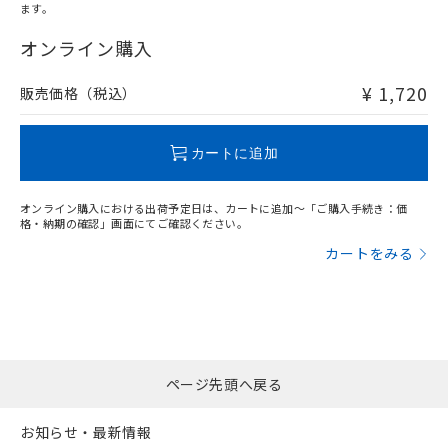
ます。
"対応済み"や非含有の記載がされた商品であっても、流通
在庫等で未対応品が混在する可能性があります。
オンライン購入
非含有品が必要な際は、弊社営業部門もしくは販売店へお
問い合わせください。
¥ 1,720
販売価格（税込）
この製品のRoHS/REACH対応状況ページへ
カートに追加
オンライン購入における出荷予定日は、カートに追加～「ご購入手続き：価
格・納期の確認」画面にてご確認ください。
カートをみる
ページ先頭へ戻る
お知らせ・最新情報