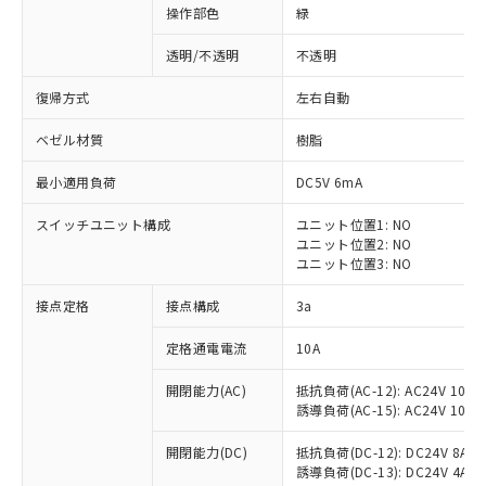
操作部色
緑
透明/不透明
不透明
復帰方式
左右自動
ベゼル材質
樹脂
最小適用負荷
DC5V 6mA
スイッチユニット構成
ユニット位置1: NO
ユニット位置2: NO
ユニット位置3: NO
接点定格
接点構成
3a
※1 対応状況
定格通電電流
10A
対応済み：EU RoHS指令（10物質）の
開閉能力(AC)
抵抗負荷(AC-12): AC24V 10A/A
非含有に対応した製品が提供可能な商品で
誘導負荷(AC-15): AC24V 10A/AC
す。
対応予定：EU RoHS指令（10物質）の非含
開閉能力(DC)
抵抗負荷(DC-12): DC24V 8A/DC
ご利用条件
有に対応した製品に切り替える予定のある
誘導負荷(DC-13): DC24V 4A/DC
商品です。