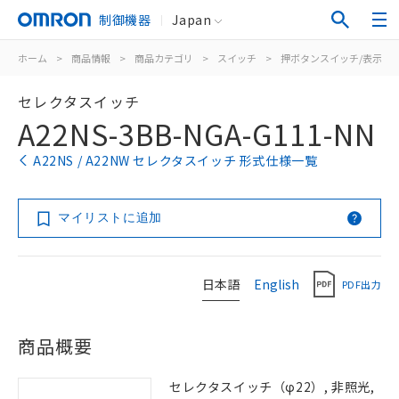
制御機器
Japan
ホーム
>
商品情報
>
商品カテゴリ
>
スイッチ
>
押ボタンスイッチ/表示灯
セレクタスイッチ
A22NS-3BB-NGA-G111-NN
A22NS / A22NW セレクタスイッチ 形式仕様一覧
マイリストに追加
日本語
English
PDF出力
商品概要
セレクタスイッチ（φ22）, 非照光,