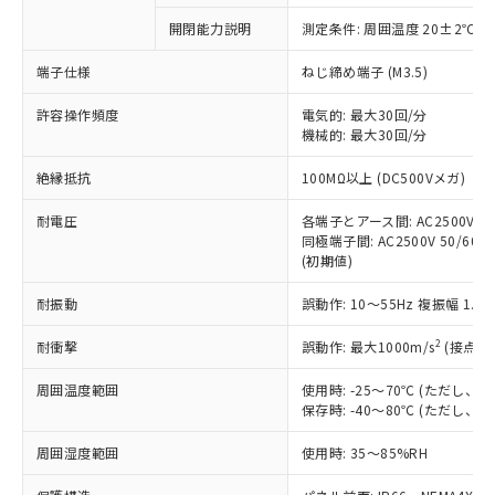
対応予定なし：EU RoHS指令（10物質）の
開閉能力説明
測定条件: 周囲温度 20±2℃、
以下の条件をお読みいただき、同意のうえ
非含有に非対応の商品で、対応品を出す予
ご利用ください。
定はありません。
端子仕様
ねじ締め端子 (M3.5)
調査・確認中：EU RoHS指令（10物質）の
本サービスは、当社制御機器事業取扱
※1 中国RoHS○×表
非含有の対応状況を調査中または確認中の
許容操作頻度
電気的: 最大30回/分
商品の当社在庫状況および標準価格
機械的: 最大30回/分
商品です。
(税抜)を提供させていただくもので
「○」：最大均質材料含有率が中国RoHSの
非該当品：ライセンス料など無形物で、有
す。
絶縁抵抗
100MΩ以上 (DC500Vメガ)
基準値以下であることを示します。
害物質有無と関係のない商品です。
当社制御機器事業取扱商品の中には、
「×」：最大均質材料含有率が中国RoHSの
仕入先様の事情により、非含有部品として
本サービスの対象外となる商品もある
耐電圧
各端子とアース間: AC2500V 50/
基準値を超えていることを示します。
いたものが、含有品と判明した場合などや
当社は、これら貴社製品のうち、外国
同極端子間: AC2500V 50/60Hz
ことをご了承ください。
「－」：未確認です。当社販売部門へお問
むを得ず変更することがあります。
為替および外国貿易法に定める商品
(初期値)
在庫状況および標準価格照会結果は、
い合わせください。
（以下｢規制貨物等」という）を輸出
記載している更新日時点での社内デー
*EU RoHS指令（10物質）：
耐振動
誤動作: 10～55Hz 複振幅 1.
または国外への提供する場合は、日本
記
タに基づき作成されるものであり、閲
説明
鉛(Pb) 1000ppm以下、 水銀(Hg) 1000ppm以下、 カド
*中国RoHS10物質の基準値 (GB/T26572)：
国政府の輸出許可(または役務取引許
号
覧された時点での実際の在庫および標
ミウム(Cd) 100ppm以下、
Pb(鉛) :1000ppm、 Hg(水銀) : 1000ppm、 Cd(カドミウ
2
耐衝撃
誤動作: 最大1000m/s
(接点開
可)を取得するなどの必要な手続きを
六価クロム(Cr(Ⅵ)) 1000ppm以下、ポリ臭化ビフェニル
ム) : 100ppm、
準価格とは異なる場合があることをご
類(PBB) 1000ppm以下、ポリ臭化ジフェニルエーテル類
Cr(Ⅵ)(六価クロム) : 1000ppm、 PBBs(ポリ臭化ビフェ
とります。
了承ください。
(PBDE) 1000ppm以下、フタル酸ビス(2-エチルヘキシ
○
一定数以上の在庫あり
ニル類) : 1000ppm、 PBDEs(ポリ臭化ジフェニルエーテ
周囲温度範囲
使用時: -25～70℃ (ただし
当社は規制貨物を破棄する場合は、完
ル) (DEHP)(別名：DOP) 1000ppm以下、フタル酸ブチ
正式な納期状況および標準価格はお客
ル類) : 1000ppm、
保存時: -40～80℃ (ただし
ルベンジル（BBP） 1000ppm以下、フタル酸ジブチル
全に破砕するなど、違法に輸出されな
DBP(フタル酸ジブチル) : 1000ppm、 DIBP(フタル酸ジ
様のお取引先、またはお客様担当のオ
（DBP） 1000ppm以下、フタル酸ジイソブチル
イソブチル) : 1000ppm、 BBP(フタル酸ブチルベンジ
△
一定数には満たないが在庫あり
いよう必要な手段を講じます。
ムロン制御機器販売店・当社販売員に
(DIBP) 1000ppm以下
周囲湿度範囲
使用時: 35～85%RH
ル) : 1000ppm、
当社は貴社製品を、核兵器、ミサイ
但し、RoHS指令で産業用監視および制御機器に対する
DEHP(フタル酸ビス(2-エチルヘキシル)) : 1000ppm
ご相談ください。
適用除外項目は除く。
ル、化学兵器、生物兵器またはその他
－
在庫なし(最新の在庫状況につ