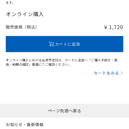
ます。
"対応済み"や非含有の記載がされた商品であっても、流通
在庫等で未対応品が混在する可能性があります。
オンライン購入
非含有品が必要な際は、弊社営業部門もしくは販売店へお
問い合わせください。
¥ 1,720
販売価格（税込）
この製品のRoHS/REACH対応状況ページへ
カートに追加
オンライン購入における出荷予定日は、カートに追加～「ご購入手続き：価
格・納期の確認」画面にてご確認ください。
カートをみる
ページ先頭へ戻る
お知らせ・最新情報