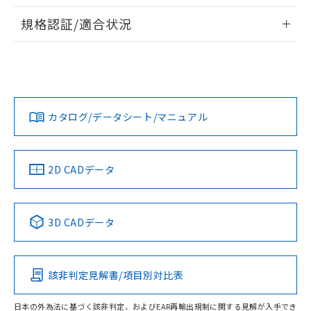
物質の対応では、対応完了までの期間は出
情報更新：2026/7/29
荷製品に未対応品が混在することから備考
規格認証/適合状況
欄に対応日を記載しておりました。
ログイン/会員登録
EU RoHS
注意事項・凡例
既に当社にて対応品への在庫切替を完了
UL認証
CSA認証
CEマーキング
していることから、特段のことがない限
り、2022年1月12日より割愛しておりま
Yes
Yes
Yes
対応状況
対応予定月
※1
※2
す。
ダウンロードデータをご利用いただく前に、以下を必ずお読
みください。
カタログ/データシート/マニュアル
対応済み
ソフトウェアの使用条件
LR型式承認
DNV型式承認
BV型式承認
KR型式承
（イギリス
（ノルウェー
（フランス
（韓国
船舶規格）
船舶規格）
船舶規格）
船舶規格
中国 RoHS
注意事項・凡例
2D CADデータ
No
No
No
No
中国 RoHS表
※1 ※2
3D CADデータ
この製品の規格認証/適合状況ページへ
Pb
Hg
Cd
Cr(VI)
その他の認証はこちらのページからご検索ください
該非判定見解書/項目別対比表
O
O
O
O
日本の外為法に基づく該非判定、およびEAR再輸出規制に関する見解が入手でき