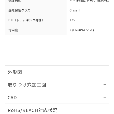
保護構造
パネル前面: IP66、NEMA4X, N
オムロン制御機器販売店や当社販売拠
フタル酸エステル類の４物質については閾値を超える意
武器並びにこれらの製造装置等に一切
いては、お客様のお取引先、ま
図的な使用がないことを確認しています。
点は「
販売ネットワーク
」をご確認
※2 環境保護使用期限
使用いたしません。
感電保護クラス
Class II
たはお客様担当のオムロン制御
ください。
当社は、貴社製品を第三者に販売する
機器販売店・当社販売員にご確
在庫状況および標準価格結果を当社の
※2 対応予定月
「ｅ」：有害物質（10物質）のすべてが基
PTI（トラッキング特性）
175
場合は、上記1、2および3の内容を当
認ください)
事前の承諾なく第三者に漏洩または開
準値以下であることを示します。
該第三者に通知します。また当社は、
示しないようお願いします。
汚染度
3 (EN60947-5-1)
部品在庫の切り替え状況などにより、予定
「10」：通常の使用状況下において有害物
販売先および販売に係わる関係者が違
マイパーツ機能（部品リスト作成サー
空
受注生産機種、また在庫状況の
月が前後することがあります。
質が外部に漏えいし、環境に深刻な影響を
法に輸出するおそれがある場合は、取
ビス）をご利用いただくには、I-Web
白
情報を公開していない機種
及ぼさない年数を意味します。
り引きをいたしません。
メンバーズにご登録されている必要が
「－」：未確認です。当社販売部門へお問
あります。
い合わせください。
お客様が当ウェブサイト上で当社にご
※3 非含有証明書ダウンロード
登録された部品リストについて、当社
および当社の共同利用者が、当社の製
下記の非含有証明書をダウンロードするこ
品・サービスに関するお客様との取
外形図
とができます。
合意する
キャンセル
引・商談に必要な範囲で利用すること
をご了承ください。
情報更新：2026/05/21
取りつけ穴加工図
EU RoHS指令（10物質）の非含有証明書
※当社の共同利用者とは、
"個人情報
51物質の非含有証明書（当社基準）
の共同利用に関して"
の「1.共同利
情報更新：2026/05/21
※本証明書は発行日時点で非含有を証明す
CAD
用者の範囲」に記載されている法人を
るもので、過去に遡って非含有を証明する
指します。
ものではありません。
ログイン/会員登録いただくと、CADデータをダウンロー
RoHS/REACH対応状況
また、RoHS指令のフタル酸エステル類４
ドすることができます。