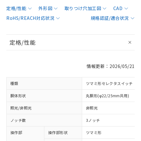
定格/性能
外形図
取りつけ穴加工図
CAD
RoHS/REACH対応状況
規格認証/適合状況
定格/性能
情報更新：2026/05/21
種類
ツマミ形セレクタスイッチ
胴体形状
丸胴形(φ22/25mm共用)
照光/非照光
非照光
ノッチ数
3ノッチ
操作部
操作部形状
ツマミ形