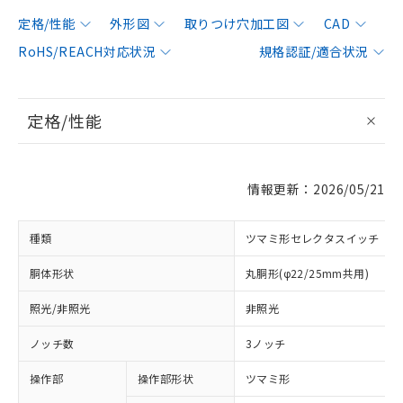
定格/性能
外形図
取りつけ穴加工図
CAD
RoHS/REACH対応状況
規格認証/適合状況
定格/性能
情報更新：2026/05/21
種類
ツマミ形セレクタスイッチ
胴体形状
丸胴形(φ22/25mm共用)
照光/非照光
非照光
ノッチ数
3ノッチ
操作部
操作部形状
ツマミ形