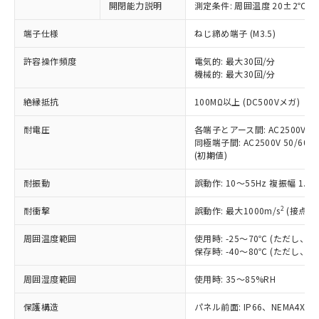
非含有に対応した製品が提供可能な商品で
開閉能力説明
測定条件: 周囲温度 20±2℃、
す。
端子仕様
ねじ締め端子 (M3.5)
対応予定：EU RoHS指令（10物質）の非含
ご利用条件
有に対応した製品に切り替える予定のある
許容操作頻度
電気的: 最大30回/分
商品です。
機械的: 最大30回/分
対応予定なし：EU RoHS指令（10物質）の
以下の条件をお読みいただき、同意のうえ
非含有に非対応の商品で、対応品を出す予
絶縁抵抗
100MΩ以上 (DC500Vメガ)
ご利用ください。
定はありません。
調査・確認中：EU RoHS指令（10物質）の
耐電圧
各端子とアース間: AC2500V 50/
本サービスは、当社制御機器事業取扱
※1 中国RoHS○×表
非含有の対応状況を調査中または確認中の
同極端子間: AC2500V 50/60Hz
商品の当社在庫状況および標準価格
商品です。
(初期値)
(税抜)を提供させていただくもので
「○」：最大均質材料含有率が中国RoHSの
非該当品：ライセンス料など無形物で、有
す。
基準値以下であることを示します。
耐振動
誤動作: 10～55Hz 複振幅 1.
害物質有無と関係のない商品です。
当社制御機器事業取扱商品の中には、
「×」：最大均質材料含有率が中国RoHSの
仕入先様の事情により、非含有部品として
本サービスの対象外となる商品もある
2
耐衝撃
誤動作: 最大1000m/s
(接点開
基準値を超えていることを示します。
いたものが、含有品と判明した場合などや
当社は、これら貴社製品のうち、外国
ことをご了承ください。
「－」：未確認です。当社販売部門へお問
むを得ず変更することがあります。
為替および外国貿易法に定める商品
在庫状況および標準価格照会結果は、
周囲温度範囲
使用時: -25～70℃ (ただし
い合わせください。
（以下｢規制貨物等」という）を輸出
記載している更新日時点での社内デー
保存時: -40～80℃ (ただし
*EU RoHS指令（10物質）：
または国外への提供する場合は、日本
記
タに基づき作成されるものであり、閲
説明
鉛(Pb) 1000ppm以下、 水銀(Hg) 1000ppm以下、 カド
*中国RoHS10物質の基準値 (GB/T26572)：
国政府の輸出許可(または役務取引許
周囲湿度範囲
使用時: 35～85%RH
号
覧された時点での実際の在庫および標
ミウム(Cd) 100ppm以下、
Pb(鉛) :1000ppm、 Hg(水銀) : 1000ppm、 Cd(カドミウ
可)を取得するなどの必要な手続きを
六価クロム(Cr(Ⅵ)) 1000ppm以下、ポリ臭化ビフェニル
ム) : 100ppm、
準価格とは異なる場合があることをご
類(PBB) 1000ppm以下、ポリ臭化ジフェニルエーテル類
Cr(Ⅵ)(六価クロム) : 1000ppm、 PBBs(ポリ臭化ビフェ
保護構造
とります。
パネル前面: IP66、NEMA4X, N
了承ください。
(PBDE) 1000ppm以下、フタル酸ビス(2-エチルヘキシ
○
一定数以上の在庫あり
ニル類) : 1000ppm、 PBDEs(ポリ臭化ジフェニルエーテ