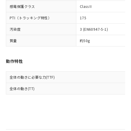
当社は規制貨物を破棄する場合は、完
ル) (DEHP)(別名：DOP) 1000ppm以下、フタル酸ブチ
正式な納期状況および標準価格はお客
ル類) : 1000ppm、
感電保護クラス
Class II
ルベンジル（BBP） 1000ppm以下、フタル酸ジブチル
全に破砕するなど、違法に輸出されな
DBP(フタル酸ジブチル) : 1000ppm、 DIBP(フタル酸ジ
様のお取引先、またはお客様担当のオ
（DBP） 1000ppm以下、フタル酸ジイソブチル
イソブチル) : 1000ppm、 BBP(フタル酸ブチルベンジ
△
一定数には満たないが在庫あり
いよう必要な手段を講じます。
ムロン制御機器販売店・当社販売員に
(DIBP) 1000ppm以下
ル) : 1000ppm、
PTI（トラッキング特性）
175
当社は貴社製品を、核兵器、ミサイ
但し、RoHS指令で産業用監視および制御機器に対する
DEHP(フタル酸ビス(2-エチルヘキシル)) : 1000ppm
ご相談ください。
適用除外項目は除く。
ル、化学兵器、生物兵器またはその他
－
在庫なし(最新の在庫状況につ
オムロン制御機器販売店や当社販売拠
フタル酸エステル類の４物質については閾値を超える意
汚染度
3 (EN60947-5-1)
武器並びにこれらの製造装置等に一切
いては、お客様のお取引先、ま
図的な使用がないことを確認しています。
点は「
販売ネットワーク
」をご確認
※2 環境保護使用期限
使用いたしません。
たはお客様担当のオムロン制御
ください。
質量
約50g
当社は、貴社製品を第三者に販売する
機器販売店・当社販売員にご確
在庫状況および標準価格結果を当社の
※2 対応予定月
「ｅ」：有害物質（10物質）のすべてが基
場合は、上記1、2および3の内容を当
認ください)
事前の承諾なく第三者に漏洩または開
準値以下であることを示します。
該第三者に通知します。また当社は、
示しないようお願いします。
動作特性
部品在庫の切り替え状況などにより、予定
「10」：通常の使用状況下において有害物
販売先および販売に係わる関係者が違
マイパーツ機能（部品リスト作成サー
空
受注生産機種、また在庫状況の
月が前後することがあります。
質が外部に漏えいし、環境に深刻な影響を
法に輸出するおそれがある場合は、取
ビス）をご利用いただくには、I-Web
白
情報を公開していない機種
及ぼさない年数を意味します。
り引きをいたしません。
メンバーズにご登録されている必要が
全体の動きに必要な力(TTF)
「－」：未確認です。当社販売部門へお問
あります。
い合わせください。
全体の動き(TT)
お客様が当ウェブサイト上で当社にご
※3 非含有証明書ダウンロード
登録された部品リストについて、当社
および当社の共同利用者が、当社の製
下記の非含有証明書をダウンロードするこ
品・サービスに関するお客様との取
とができます。
合意する
キャンセル
引・商談に必要な範囲で利用すること
をご了承ください。
EU RoHS指令（10物質）の非含有証明書
※当社の共同利用者とは、
"個人情報
51物質の非含有証明書（当社基準）