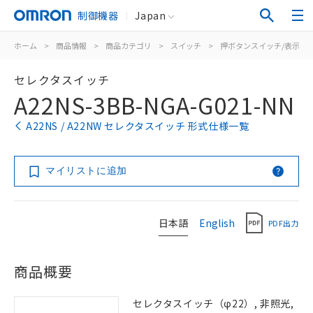
制御機器
Japan
ホーム
>
商品情報
>
商品カテゴリ
>
スイッチ
>
押ボタンスイッチ/表示灯
セレクタスイッチ
A22NS-3BB-NGA-G021-NN
A22NS / A22NW セレクタスイッチ 形式仕様一覧
マイリストに追加
日本語
English
PDF出力
商品概要
セレクタスイッチ（φ22）, 非照光,