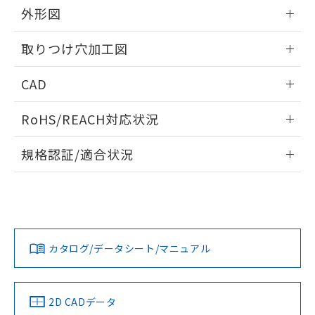
の共同利用に関して"
の「1.共同利
外形図
※本証明書は発行日時点で非含有を証明す
用者の範囲」に記載されている法人を
るもので、過去に遡って非含有を証明する
指します。
情報更新：2026/05/21
ものではありません。
取りつけ穴加工図
また、RoHS指令のフタル酸エステル類４
物質の対応では、対応完了までの期間は出
情報更新：2026/05/21
CAD
荷製品に未対応品が混在することから備考
欄に対応日を記載しておりました。
ログイン/会員登録いただくと、CADデータをダウンロー
既に当社にて対応品への在庫切替を完了
RoHS/REACH対応状況
ドすることができます。
していることから、特段のことがない限
情報更新：2026/7/29
り、2022年1月12日より割愛しておりま
規格認証/適合状況
す。
ログイン/会員登録
EU RoHS
注意事項・凡例
UL認証
CSA認証
CEマーキング
Yes
Yes
Yes
対応状況
対応予定月
※1
※2
ダウンロードデータをご利用いただく前に、以下を必ずお読
みください。
カタログ/データシート/マニュアル
対応済み
ソフトウェアの使用条件
LR型式承認
DNV型式承認
BV型式承認
KR型式承
（イギリス
（ノルウェー
（フランス
（韓国
船舶規格）
船舶規格）
船舶規格）
船舶規格
中国 RoHS
注意事項・凡例
2D CADデータ