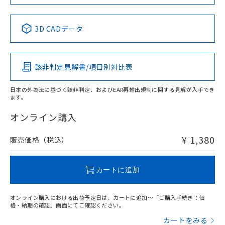
No
No
No
No
中国 RoHS表
※1 ※2
3D CADデータ
この製品の規格認証/適合状況ページへ
Pb
Hg
Cd
Cr(VI)
その他の認証はこちらのページからご検索ください
該非判定見解書/項目別対比表
O
O
O
O
日本の外為法に基づく該非判定、およびEAR再輸出規制に関する見解が入手でき
ます。
"対応済み"や非含有の記載がされた商品であっても、流通
在庫等で未対応品が混在する可能性があります。
オンライン購入
非含有品が必要な際は、弊社営業部門もしくは販売店へお
問い合わせください。
¥ 1,380
販売価格（税込）
この製品のRoHS/REACH対応状況ページへ
カートに追加
オンライン購入における出荷予定日は、カートに追加～「ご購入手続き：価
格・納期の確認」画面にてご確認ください。
カートをみる