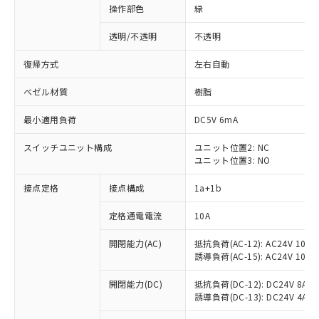
操作部色
緑
透明/不透明
不透明
復帰方式
左右自動
ベゼル材質
樹脂
最小適用負荷
DC5V 6mA
スイッチユニット構成
ユニット位置2: NC
ユニット位置3: NO
接点定格
接点構成
1a+1b
定格通電電流
10A
開閉能力(AC)
抵抗負荷(AC-12): AC24V 10A/A
誘導負荷(AC-15): AC24V 10A/AC
※1 対応状況
開閉能力(DC)
抵抗負荷(DC-12): DC24V 8A/DC
誘導負荷(DC-13): DC24V 4A/DC
対応済み：EU RoHS指令（10物質）の