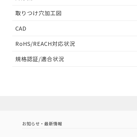
取りつけ穴加工図
CAD
ログイン/会員登録いただくと、CADデータをダウンロ
RoHS/REACH対応状況
規格認証/適合状況
EU RoHS
注意事項・凡例
A22NS-3BB-NBA-P202-NNについての規格認証/適
業員または販売店にお問い合わせください。
ダウンロードデータをご利用いただく前に、以下を必ずお読
対応状況
対応予定月
※1
※2
ソフトウェアの使用条件
対応済み
お知らせ・最新情報
中国 RoHS
注意事項・凡例