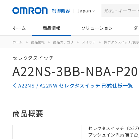
制御機器
Japan
ホーム
商品情報
ソリューション
ダ
ホーム
>
商品情報
>
商品カテゴリ
>
スイッチ
>
押ボタンスイッチ/表
セレクタスイッチ
A22NS-3BB-NBA-P20
A22NS / A22NW セレクタスイッチ 形式仕様一覧
商品概要
セレクタスイッチ（φ22）,
プッシュインPlus端子台, 