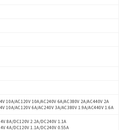
 RoHS指令（10物質）の非含有に対応した製品が提供可能な商品です
oHS指令（10物質）の非含有に対応した製品に切り替える予定のある
 RoHS指令（10物質）の非含有に非対応の商品で、対応品を出す予
 RoHS指令（10物質）の非含有の対応状況を調査中または確認中の
ンス料など無形物で、有害物質有無と関係のない商品です。
○×表
より、非含有部品としていたものが、含有品と判明した場合などやむ
みいただき、同意のうえご利用ください。
材料含有率が中国RoHSの基準値以下であることを示します。
材料含有率が中国RoHSの基準値を超えていることを示します。
V 10A/AC120V 10A/AC240V 6A/AC380V 2A/AC440V 2A
、当社制御機器事業取扱商品の当社在庫状況および標準価格(税抜)
ら貴社製品のうち、外国為替および外国貿易法に定める商品（以下｢
質）：
す。当社販売部門へお問い合わせください。
 10A/AC120V 6A/AC240V 3A/AC380V 1.9A/AC440V 1.6A
 水銀(Hg) 1000ppm以下、 カドミウム(Cd) 100ppm以下、
たは国外への提供する場合は、日本国政府の輸出許可(または役務取
000ppm以下、ポリ臭化ビフェニル類(PBB) 1000ppm以下、ポリ臭化ジフェニルエーテル類(P
事業取扱商品の中には、本サービスの対象外となる商品もあること
手続きをとります。
キシル) (DEHP)(別名：DOP) 1000ppm以下、フタル酸ブチルベンジル（BBP） 100
(GB/T26572)：
以下、フタル酸ジイソブチル (DIBP) 1000ppm以下
び標準価格照会結果は、記載している更新日時点での社内データに
V 8A/DC120V 2.2A/DC240V 1.1A
物を破棄する場合は、完全に破砕するなど、違法に輸出されないよ
(水銀) : 1000ppm、 Cd(カドミウム) : 100ppm、
業用監視および制御機器に対する適用除外項目は除く。
覧された時点での実際の在庫および標準価格とは異なる場合がある
V 4A/DC120V 1.1A/DC240V 0.55A
1000ppm、 PBBs(ポリ臭化ビフェニル類) : 1000ppm、 PBDEs(ポリ臭化ジフェニルエーテル類
物質については閾値を超える意図的な使用がないことを確認しています。