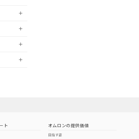
026/05/21
026/05/21
2026/7/29
担当オムロン営
お問い合わせ
ート
オムロンの提供価値
目指す姿