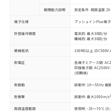
○
一定数以
DBP(フタル酸ジブチル) :
い。
当社は貴社製
DEHP(フタル酸ビス(2-エ
正式な納期状
置等に一切使
開閉能力説明
測定条件: 周囲温度 2
当社販売員に
※2 対応予定月
△
一定数に
当社は、貴社
オムロン制御
また当社は、
※2 環境保護使
端子仕様
プッシュインPlus端
在庫状況およ
部品在庫の切り替
たしません。
－
在庫なし
す。
「ｅ」：有害物質
機器販売
許容操作頻度
電気的: 最大30回/分
マイパーツ機
「10」：通常の
機械的: 最大30回/分
ている必要が
味します。
空
受注生産
お客様が当ウ
※3 非含有証明
「－」：未確認で
白
が、当社の製
絶縁抵抗
100MΩ以上 (DC500V
さい。
下記の非含有証明
※当社の共同
耐電圧
各端子とアース間: AC250
いる法人を指
EU RoHS指令（
同極端子間: AC2500V 5
51物質の非含有証
(初期値)
※本証明書は発行
また、RoHS指
耐振動
誤動作: 10～55Hz 複
混在することから
既に当社にて対応
耐衝撃
誤動作: 最大1000m/s
り割愛しておりま
周囲温度範囲
使用時: -25～70℃