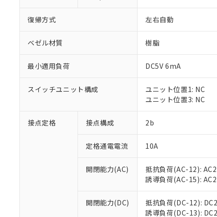
復帰方式
左右自動
ベゼル材質
樹脂
最小適用負荷
DC5V 6mA
※1 対応状況
スイッチユニット構成
ユニット位置1: NC
対応済み：EU
ユニット位置3: NC
対応予定：EU R
対応予定なし：EU
調査・確認中：EU
接点定格
接点構成
2b
ご利用条件
非該当品：ライセ
※1 中国RoHS
仕入先様の事情に
定格通電電流
10A
があります。
以下の条件をお読
「○」：最大均質
「×」：最大均質
開閉能力(AC)
抵抗負荷(AC-12): AC24
本サービスは
当社は、これ
*EU RoHS指令（10物
「－」：未確認で
誘導負荷(AC-15): AC24V
鉛(Pb) 1000ppm以下、
くものです。
う）を輸出ま
記
説明
六価クロム(Cr(Ⅵ)) 1
当社制御機器
などの必要な
フタル酸ビス(2-エチルヘ
号
*中国RoHS10物質の基準値 
ル（DBP） 1000ppm
在庫状況およ
開閉能力(DC)
抵抗負荷(DC-12): DC24
当社は規制貨
Pb(鉛) :1000ppm、 Hg
但し、RoHS指令で産
のであり、閲
誘導負荷(DC-13): DC24
ます。
Cr(Ⅵ)(六価クロム) : 
フタル酸エステル類の４