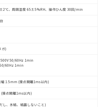
上の在庫あり
 1000ppm、 DIBP(フタル酸ジイソブチル) : 1000ppm、 BBP(フタル酸ブチルベンジル) :
品を、核兵器、ミサイル、化学兵器、生物兵器またはその他武器並
チルヘキシル)) : 1000ppm
況および標準価格はお客様のお取引先、またはお客様担当のオムロ
用いたしません。
0±2℃、周囲湿度 65±5%RH、操作ひん度 30回/min
ご相談ください。
は満たないが在庫あり
製品を第三者に販売する場合は、上記1、2および3の内容を当該第
機器販売店や当社販売拠点は「
販売ネットワーク
」をご確認くだ
販売先および販売に係わる関係者が違法に輸出するおそれがある場
用期限
子台
び標準価格結果を当社の事前の承諾なく第三者に漏洩または開示し
え状況などにより、予定月が前後することがあります。
(最新の在庫状況については、お客様のお取引先、またはお客様担当
（10物質）のすべてが基準値以下であることを示します。
店・当社販売員にご確認ください)
能（部品リスト作成サービス）をご利用いただくには、I-Webメン
使用状況下において有害物質が外部に漏えいし、環境に深刻な影響を
あります。
機種、また在庫状況の情報を公開していない機種
ェブサイト上で当社にご登録された部品リストについて、当社およ
書ダウンロード
す。当社販売部門へお問い合わせください。
品・サービスに関するお客様との取引・商談に必要な範囲で利用す
メガ)
合意する
キャンセル
書をダウンロードすることができます。
利用者とは、
"個人情報の共同利用に関して"
の「1.共同利用者の
0V 50/60Hz 1min
します。
10物質）の非含有証明書
0/60Hz 1min
明書（当社基準）
日時点で非含有を証明するもので、過去に遡って非含有を証明するも
令のフタル酸エステル類４物質の対応では、対応完了までの期間は出
振幅 1.5mm (接点開離1ms以内)
備考欄に対応日を記載しておりました。
品への在庫切替を完了していることから、特段のことがない限り、20
2
(接点開離1ms以内)
す。
 (ただし、氷結、結露しないこと)