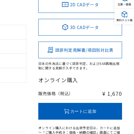
2D CADデータ
在庫・価格
無料テスト機
3D CADデータ
該非判定見解書/項目別対比表
日本の外為法に基づく該非判定、およびEAR再輸出規
制に関する見解が入手できます。
オンライン購入
¥ 1,670
販売価格（税込）
カートに追加
オンライン購入における出荷予定日は、カートに追加
～「ご購入手続き：価格・納期の確認」画面にてご確