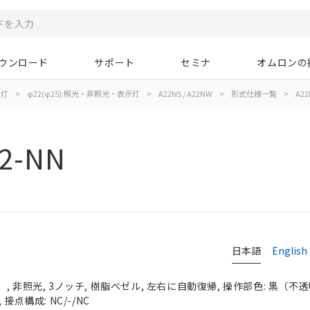
ウンロード
サポート
セミナ
オムロンの
示灯
>
φ22(φ25):照光・非照光・表示灯
>
A22NS / A22NW
>
形式仕様一覧
>
A22
2-NN
日本語
English
 非照光, 3ノッチ, 樹脂ベゼル, 左右に自動復帰, 操作部色: 黒（不透明）
接点構成: NC/-/NC