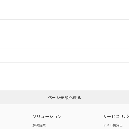
情報更新：2
情報更新：2
ードすることができます。
情報更新：
ログイン/会員登録
合状況については、「カスタマーサポートセンタ お客様相談室」または貴社
みください。
非含有証明書
※3
ページ先頭へ戻る
ダウンロードはこちら
ソリューション
サービスサポ
解決提案
テスト機貸出