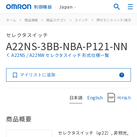
制御機器
Japan
ホーム
>
商品情報
>
商品カテゴリ
>
スイッチ
>
押ボタンスイッチ/表示灯
セレクタスイッチ
A22NS-3BB-NBA-P121-NN
A22NS / A22NW セレクタスイッチ 形式仕様一覧
マイリストに追加
日本語
English
PDF出力
商品概要
セレクタスイッチ（φ22）, 非照光,