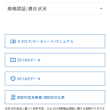
物質の対応では、対応完了までの期間は出
情報更新：2026/7/29
荷製品に未対応品が混在することから備考
規格認証/適合状況
欄に対応日を記載しておりました。
ログイン/会員登録
EU RoHS
注意事項・凡例
A22NS-3BB-NBA-P121-NNについての規格認証/適合状況に
既に当社にて対応品への在庫切替を完了
ついては、「カスタマーサポートセンタ お客様相談室」また
していることから、特段のことがない限
は貴社担当オムロン営業員または販売店にお問い合わせくだ
り、2022年1月12日より割愛しておりま
対応状況
対応予定月
※1
※2
さい。
す。
ダウンロードデータをご利用いただく前に、以下を必ずお読
みください。
カタログ/データシート/マニュアル
対応済み
ソフトウェアの使用条件
お問い合わせ
中国 RoHS
注意事項・凡例
2D CADデータ
中国 RoHS表
※1 ※2
3D CADデータ
Pb
Hg
Cd
Cr(VI)
該非判定見解書/項目別対比表
O
O
O
O
日本の外為法に基づく該非判定、およびEAR再輸出規制に関する見解が入手でき