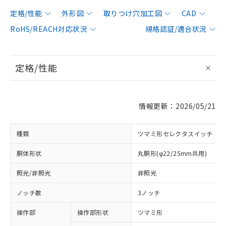
定格/性能
外形図
取りつけ穴加工図
CAD
RoHS/REACH対応状況
規格認証/適合状況
定格/性能
情報更新：2026/05/21
種類
ツマミ形セレクタスイッチ
胴体形状
丸胴形(φ22/25mm共用)
照光/非照光
非照光
ノッチ数
3ノッチ
操作部
操作部形状
ツマミ形