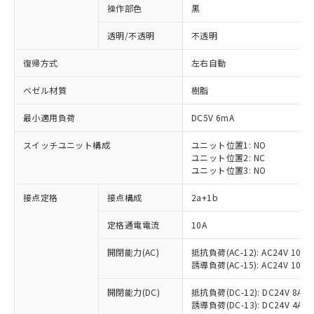
操作部色
黒
透明/不透明
不透明
復帰方式
左右自動
ベゼル材質
樹脂
最小適用負荷
DC5V 6mA
スイッチユニット構成
ユニット位置1: NO
ユニット位置2: NC
ユニット位置3: NO
接点定格
接点構成
2a+1b
※1 対応状況
定格通電電流
10A
対応済み：EU RoHS指令（10物質）の
開閉能力(AC)
抵抗負荷(AC-12): AC24V 10A/A
非含有に対応した製品が提供可能な商品で
誘導負荷(AC-15): AC24V 10A/AC
す。
対応予定：EU RoHS指令（10物質）の非含
開閉能力(DC)
抵抗負荷(DC-12): DC24V 8A/DC
ご利用条件
有に対応した製品に切り替える予定のある
誘導負荷(DC-13): DC24V 4A/DC
商品です。