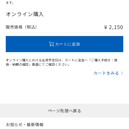
ます。
"対応済み"や非含有の記載がされた商品であっても、流通
在庫等で未対応品が混在する可能性があります。
オンライン購入
非含有品が必要な際は、弊社営業部門もしくは販売店へお
問い合わせください。
¥ 2,150
販売価格（税込）
この製品のRoHS/REACH対応状況ページへ
カートに追加
オンライン購入における出荷予定日は、カートに追加～「ご購入手続き：価
格・納期の確認」画面にてご確認ください。
カートをみる
ページ先頭へ戻る
お知らせ・最新情報