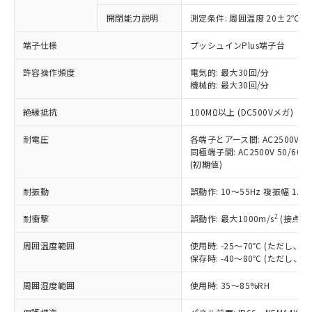
対応予定なし：EU RoHS指令（10物質）の
開閉能力説明
測定条件: 周囲温度 20±2℃、
以下の条件をお読みいただき、同意のうえ
非含有に非対応の商品で、対応品を出す予
ご利用ください。
定はありません。
端子仕様
プッシュインPlus端子台
調査・確認中：EU RoHS指令（10物質）の
本サービスは、当社制御機器事業取扱
※1 中国RoHS○×表
非含有の対応状況を調査中または確認中の
許容操作頻度
電気的: 最大30回/分
商品の当社在庫状況および標準価格
機械的: 最大30回/分
商品です。
(税抜)を提供させていただくもので
「○」：最大均質材料含有率が中国RoHSの
非該当品：ライセンス料など無形物で、有
す。
絶縁抵抗
100MΩ以上 (DC500Vメガ)
基準値以下であることを示します。
害物質有無と関係のない商品です。
当社制御機器事業取扱商品の中には、
「×」：最大均質材料含有率が中国RoHSの
仕入先様の事情により、非含有部品として
本サービスの対象外となる商品もある
耐電圧
各端子とアース間: AC2500V 50/
基準値を超えていることを示します。
いたものが、含有品と判明した場合などや
当社は、これら貴社製品のうち、外国
同極端子間: AC2500V 50/60Hz
ことをご了承ください。
「－」：未確認です。当社販売部門へお問
むを得ず変更することがあります。
為替および外国貿易法に定める商品
(初期値)
在庫状況および標準価格照会結果は、
い合わせください。
（以下｢規制貨物等」という）を輸出
記載している更新日時点での社内デー
*EU RoHS指令（10物質）：
耐振動
誤動作: 10～55Hz 複振幅 1.
または国外への提供する場合は、日本
記
タに基づき作成されるものであり、閲
説明
鉛(Pb) 1000ppm以下、 水銀(Hg) 1000ppm以下、 カド
*中国RoHS10物質の基準値 (GB/T26572)：
国政府の輸出許可(または役務取引許
号
覧された時点での実際の在庫および標
ミウム(Cd) 100ppm以下、
Pb(鉛) :1000ppm、 Hg(水銀) : 1000ppm、 Cd(カドミウ
2
耐衝撃
誤動作: 最大1000m/s
(接点開
可)を取得するなどの必要な手続きを
六価クロム(Cr(Ⅵ)) 1000ppm以下、ポリ臭化ビフェニル
ム) : 100ppm、
準価格とは異なる場合があることをご
類(PBB) 1000ppm以下、ポリ臭化ジフェニルエーテル類
Cr(Ⅵ)(六価クロム) : 1000ppm、 PBBs(ポリ臭化ビフェ
とります。
了承ください。
(PBDE) 1000ppm以下、フタル酸ビス(2-エチルヘキシ
○
一定数以上の在庫あり
ニル類) : 1000ppm、 PBDEs(ポリ臭化ジフェニルエーテ
周囲温度範囲
使用時: -25～70℃ (ただし
当社は規制貨物を破棄する場合は、完
ル) (DEHP)(別名：DOP) 1000ppm以下、フタル酸ブチ
正式な納期状況および標準価格はお客
ル類) : 1000ppm、
保存時: -40～80℃ (ただし
ルベンジル（BBP） 1000ppm以下、フタル酸ジブチル
全に破砕するなど、違法に輸出されな
DBP(フタル酸ジブチル) : 1000ppm、 DIBP(フタル酸ジ
様のお取引先、またはお客様担当のオ
（DBP） 1000ppm以下、フタル酸ジイソブチル
イソブチル) : 1000ppm、 BBP(フタル酸ブチルベンジ
△
一定数には満たないが在庫あり
いよう必要な手段を講じます。
ムロン制御機器販売店・当社販売員に
(DIBP) 1000ppm以下
周囲湿度範囲
使用時: 35～85%RH
ル) : 1000ppm、
当社は貴社製品を、核兵器、ミサイ
但し、RoHS指令で産業用監視および制御機器に対する
DEHP(フタル酸ビス(2-エチルヘキシル)) : 1000ppm
ご相談ください。
適用除外項目は除く。
ル、化学兵器、生物兵器またはその他
－
在庫なし(最新の在庫状況につ