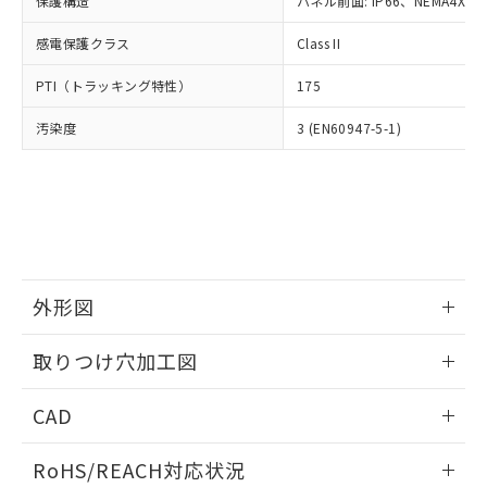
保護構造
パネル前面: IP66、NEMA4X, N
オムロン制御機器販売店や当社販売拠
フタル酸エステル類の４物質については閾値を超える意
武器並びにこれらの製造装置等に一切
いては、お客様のお取引先、ま
図的な使用がないことを確認しています。
点は「
販売ネットワーク
」をご確認
※2 環境保護使用期限
使用いたしません。
感電保護クラス
Class II
たはお客様担当のオムロン制御
ください。
当社は、貴社製品を第三者に販売する
機器販売店・当社販売員にご確
在庫状況および標準価格結果を当社の
※2 対応予定月
「ｅ」：有害物質（10物質）のすべてが基
PTI（トラッキング特性）
175
場合は、上記1、2および3の内容を当
認ください)
事前の承諾なく第三者に漏洩または開
準値以下であることを示します。
該第三者に通知します。また当社は、
示しないようお願いします。
汚染度
3 (EN60947-5-1)
部品在庫の切り替え状況などにより、予定
「10」：通常の使用状況下において有害物
販売先および販売に係わる関係者が違
マイパーツ機能（部品リスト作成サー
空
受注生産機種、また在庫状況の
月が前後することがあります。
質が外部に漏えいし、環境に深刻な影響を
法に輸出するおそれがある場合は、取
ビス）をご利用いただくには、I-Web
白
情報を公開していない機種
及ぼさない年数を意味します。
り引きをいたしません。
メンバーズにご登録されている必要が
「－」：未確認です。当社販売部門へお問
あります。
い合わせください。
お客様が当ウェブサイト上で当社にご
※3 非含有証明書ダウンロード
登録された部品リストについて、当社
および当社の共同利用者が、当社の製
下記の非含有証明書をダウンロードするこ
品・サービスに関するお客様との取
外形図
とができます。
合意する
キャンセル
引・商談に必要な範囲で利用すること
をご了承ください。
情報更新：2026/05/21
取りつけ穴加工図
EU RoHS指令（10物質）の非含有証明書
※当社の共同利用者とは、
"個人情報
51物質の非含有証明書（当社基準）
の共同利用に関して"
の「1.共同利
情報更新：2026/05/21
※本証明書は発行日時点で非含有を証明す
CAD
用者の範囲」に記載されている法人を
るもので、過去に遡って非含有を証明する
指します。
ものではありません。
ログイン/会員登録いただくと、CADデータをダウンロー
RoHS/REACH対応状況
また、RoHS指令のフタル酸エステル類４
ドすることができます。