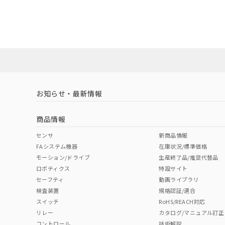
EU RoHS
注意事項・凡例
A22NS-3BB-NBA-P102-NNについての規格認証/適
業員または販売店にお問い合わせください。
ダウンロードデータをご利用いただく前に、以下を必ずお読
対応状況
対応予定月
※1
※2
ソフトウェアの使用条件
対応済み
お知らせ・最新情報
中国 RoHS
注意事項・凡例
商品情報
中国 RoHS表
※1 ※2
センサ
新商品情報
FAシステム機器
在庫状況/標準価格
Pb
Hg
Cd
Cr(V
モーション/ドライブ
生産終了品/推奨代替品
ロボティクス
特設サイト
セーフティ
動画ライブラリ
検査装置
規格認証/適合
O
O
O
O
スイッチ
RoHS/REACH対応
リレー
カタログ/マニュアル訂正
コントロール
技術解説