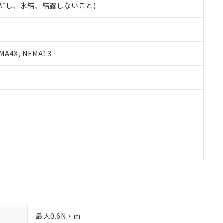
 (ただし、氷結、結露しないこと)
備考欄に対応日を記載しておりました。
品への在庫切替を完了していることから、特段のことがない限り、20
す。
A4X, NEMA13
最大0.6N・m