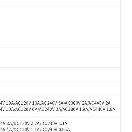
 RoHS指令（10物質）の非含有に対応した製品が提供可能な商品です
oHS指令（10物質）の非含有に対応した製品に切り替える予定のある
 RoHS指令（10物質）の非含有に非対応の商品で、対応品を出す予
V 10A/AC120V 10A/AC240V 6A/AC380V 2A/AC440V 2A
 RoHS指令（10物質）の非含有の対応状況を調査中または確認中の
 10A/AC120V 6A/AC240V 3A/AC380V 1.9A/AC440V 1.6A
ンス料など無形物で、有害物質有無と関係のない商品です。
○×表
より、非含有部品としていたものが、含有品と判明した場合などやむ
V 8A/DC120V 2.2A/DC240V 1.1A
みいただき、同意のうえご利用ください。
V 4A/DC120V 1.1A/DC240V 0.55A
材料含有率が中国RoHSの基準値以下であることを示します。