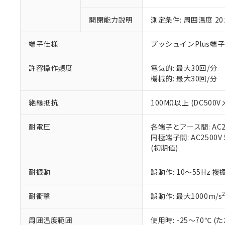
「×」：最大均質
本サービスは
当社は、これ
*EU RoHS指令（10物
「－」：未確認で
鉛(Pb) 1000ppm以下、
開閉能力説明
測定条件: 周囲温度 2
くものです。
う）を輸出ま
記
説明
六価クロム(Cr(Ⅵ)) 1
当社制御機器
などの必要な
フタル酸ビス(2-エチルヘ
号
*中国RoHS10物質の基準値 
ル（DBP） 1000ppm
在庫状況およ
当社は規制貨
端子仕様
プッシュインPlus端
Pb(鉛) :1000ppm、 Hg
但し、RoHS指令で産
のであり、閲
ます。
Cr(Ⅵ)(六価クロム) : 
フタル酸エステル類の４
○
一定数以
DBP(フタル酸ジブチル) :
い。
当社は貴社製
許容操作頻度
電気的: 最大30回/分
DEHP(フタル酸ビス(2-エ
正式な納期状
置等に一切使
機械的: 最大30回/分
当社販売員に
※2 対応予定月
△
一定数に
当社は、貴社
オムロン制御
また当社は、
※2 環境保護使
絶縁抵抗
100MΩ以上 (DC500V
在庫状況およ
部品在庫の切り替
たしません。
－
在庫なし
す。
「ｅ」：有害物質
機器販売
耐電圧
各端子とアース間: AC250
マイパーツ機
「10」：通常の
同極端子間: AC2500V 5
ている必要が
味します。
空
受注生産
(初期値)
お客様が当ウ
※3 非含有証明
「－」：未確認で
白
が、当社の製
さい。
下記の非含有証明
耐振動
誤動作: 10～55Hz 複
※当社の共同
いる法人を指
EU RoHS指令（
耐衝撃
誤動作: 最大1000m/s
51物質の非含有証
※本証明書は発行
周囲温度範囲
使用時: -25～70℃
また、RoHS指