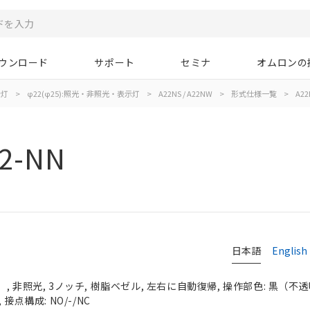
ウンロード
サポート
セミナ
オムロンの
示灯
>
φ22(φ25):照光・非照光・表示灯
>
A22NS / A22NW
>
形式仕様一覧
>
A22
2-NN
日本語
English
 非照光, 3ノッチ, 樹脂ベゼル, 左右に自動復帰, 操作部色: 黒（不透明）
接点構成: NO/-/NC