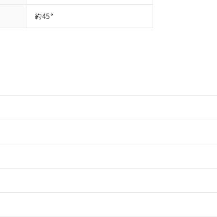
約45°
情報更新：2
情報更新：2
ードすることができます。
情報更新：
ログイン/会員登録