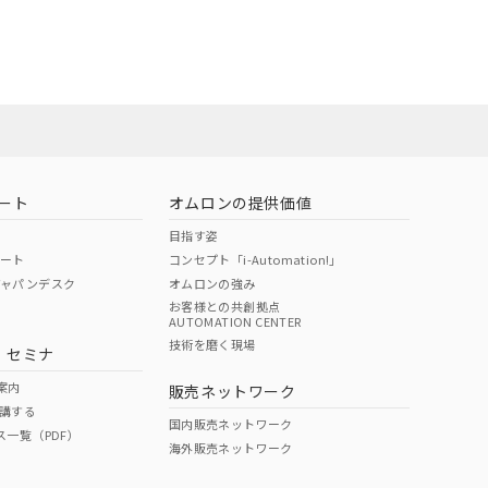
担当オムロン営
お問い合わせ
ート
オムロンの提供価値
目指す姿
ポート
コンセプト「i-Automation!」
ジャパンデスク
オムロンの強み
お客様との共創拠点
AUTOMATION CENTER
DIBP
BBP
DEHP
環境保護
技術を磨く現場
・セミナ
使用期限
案内
販売ネットワーク
講する
O
O
O
e
国内販売ネットワーク
ス一覧（PDF）
海外販売ネットワーク