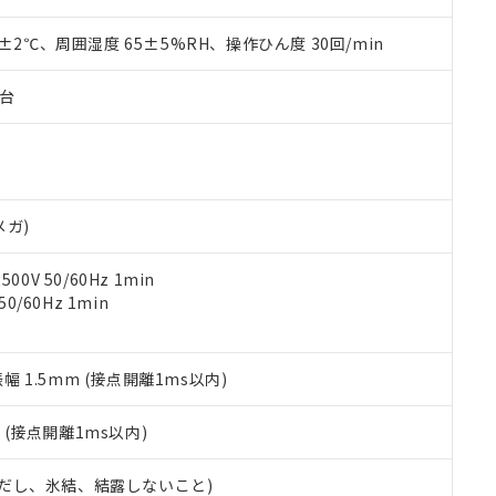
材料含有率が中国RoHSの基準値を超えていることを示します。
、当社制御機器事業取扱商品の当社在庫状況および標準価格(税抜)
ら貴社製品のうち、外国為替および外国貿易法に定める商品（以下｢
質）：
す。当社販売部門へお問い合わせください。
 水銀(Hg) 1000ppm以下、 カドミウム(Cd) 100ppm以下、
0±2℃、周囲湿度 65±5%RH、操作ひん度 30回/min
たは国外への提供する場合は、日本国政府の輸出許可(または役務取
000ppm以下、ポリ臭化ビフェニル類(PBB) 1000ppm以下、ポリ臭化ジフェニルエーテル類(P
事業取扱商品の中には、本サービスの対象外となる商品もあること
手続きをとります。
キシル) (DEHP)(別名：DOP) 1000ppm以下、フタル酸ブチルベンジル（BBP） 100
(GB/T26572)：
以下、フタル酸ジイソブチル (DIBP) 1000ppm以下
び標準価格照会結果は、記載している更新日時点での社内データに
物を破棄する場合は、完全に破砕するなど、違法に輸出されないよ
子台
(水銀) : 1000ppm、 Cd(カドミウム) : 100ppm、
業用監視および制御機器に対する適用除外項目は除く。
覧された時点での実際の在庫および標準価格とは異なる場合がある
1000ppm、 PBBs(ポリ臭化ビフェニル類) : 1000ppm、 PBDEs(ポリ臭化ジフェニルエーテル類
物質については閾値を超える意図的な使用がないことを確認しています。
上の在庫あり
 1000ppm、 DIBP(フタル酸ジイソブチル) : 1000ppm、 BBP(フタル酸ブチルベンジル) :
品を、核兵器、ミサイル、化学兵器、生物兵器またはその他武器並
チルヘキシル)) : 1000ppm
況および標準価格はお客様のお取引先、またはお客様担当のオムロ
用いたしません。
ご相談ください。
は満たないが在庫あり
製品を第三者に販売する場合は、上記1、2および3の内容を当該第
機器販売店や当社販売拠点は「
販売ネットワーク
」をご確認くだ
販売先および販売に係わる関係者が違法に輸出するおそれがある場
用期限
メガ)
び標準価格結果を当社の事前の承諾なく第三者に漏洩または開示し
え状況などにより、予定月が前後することがあります。
(最新の在庫状況については、お客様のお取引先、またはお客様担当
（10物質）のすべてが基準値以下であることを示します。
店・当社販売員にご確認ください)
0V 50/60Hz 1min
能（部品リスト作成サービス）をご利用いただくには、I-Webメン
使用状況下において有害物質が外部に漏えいし、環境に深刻な影響を
0/60Hz 1min
あります。
機種、また在庫状況の情報を公開していない機種
ェブサイト上で当社にご登録された部品リストについて、当社およ
書ダウンロード
す。当社販売部門へお問い合わせください。
品・サービスに関するお客様との取引・商談に必要な範囲で利用す
合意する
キャンセル
書をダウンロードすることができます。
振幅 1.5mm (接点開離1ms以内)
利用者とは、
"個人情報の共同利用に関して"
の「1.共同利用者の
します。
10物質）の非含有証明書
2
(接点開離1ms以内)
明書（当社基準）
日時点で非含有を証明するもので、過去に遡って非含有を証明するも
 (ただし、氷結、結露しないこと)
令のフタル酸エステル類４物質の対応では、対応完了までの期間は出