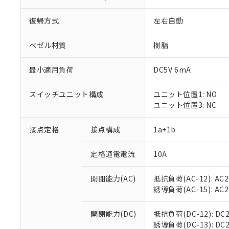
復帰方式
左右自動
ベゼル材質
樹脂
最小適用負荷
DC5V 6mA
スイッチユニット構成
ユニット位置1: NO
ユニット位置3: NC
接点定格
接点構成
1a+1b
※1 対応状況
定格通電電流
10A
対応済み：EU
対応予定：EU R
対応予定なし：EU
開閉能力(AC)
抵抗負荷(AC-12): AC24
調査・確認中：EU
ご利用条件
誘導負荷(AC-15): AC24V
非該当品：ライセ
※1 中国RoHS
仕入先様の事情に
開閉能力(DC)
抵抗負荷(DC-12): DC24
があります。
以下の条件をお読
誘導負荷(DC-13): DC24
「○」：最大均質