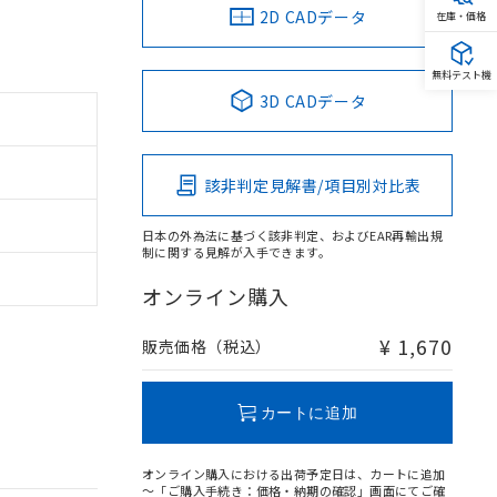
2D CADデータ
在庫・価格
無料テスト機
3D CADデータ
該非判定見解書/項目別対比表
日本の外為法に基づく該非判定、およびEAR再輸出規
制に関する見解が入手できます。
オンライン購入
¥ 1,670
販売価格（税込）
カートに追加
オンライン購入における出荷予定日は、カートに追加
～「ご購入手続き：価格・納期の確認」画面にてご確