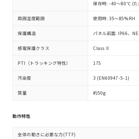
保存時: -40～80℃
混在することから
既に当社にて対応
り割愛しておりま
周囲湿度範囲
使用時: 35～85%RH
保護構造
パネル前面: IP66、NEM
感電保護クラス
Class II
PTI（トラッキング特性）
175
汚染度
3 (EN60947-5-1)
質量
約50g
動作特性
全体の動きに必要な力(TTF)