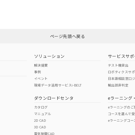
合状況については、「カスタマーサポートセンタ お客様相談室」または貴社
みください。
非含有証明書
※3
ページ先頭へ戻る
ダウンロードはこちら
ソリューション
サービスサポ
解決提案
テスト機貸出
事例
ロボティクスサ
イベント
日本語相談窓口
現場データ活用サービスi-BELT
輸出該非判定
I)
PBBs
PBDEs
DBP
ダウンロードセンタ
eラーニング
カタログ
eラーニングのご
マニュアル
コースを選んで受
O
O
O
2D CAD
eラーニングコー
3D CAD
電気制御CAD