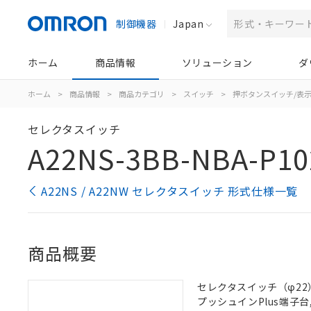
制御機器
Japan
ホーム
商品情報
ソリューション
ダ
ホーム
>
商品情報
>
商品カテゴリ
>
スイッチ
>
押ボタンスイッチ/表
セレクタスイッチ
A22NS-3BB-NBA-P10
A22NS / A22NW セレクタスイッチ 形式仕様一覧
商品概要
セレクタスイッチ（φ22）,
プッシュインPlus端子台, 