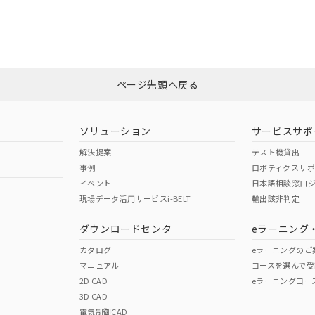
合状況については、「カスタマーサポートセンタ お客様相談室」または貴社
みください。
非含有証明書
※3
ページ先頭へ戻る
ダウンロードはこちら
ソリューション
サービスサポ
解決提案
テスト機貸出
事例
ロボティクスサ
イベント
日本語相談窓口
現場データ活用サービスi-BELT
輸出該非判定
I)
PBBs
PBDEs
DBP
ダウンロードセンタ
eラーニング
カタログ
eラーニングのご
マニュアル
コースを選んで受
O
O
O
2D CAD
eラーニングコー
3D CAD
電気制御CAD