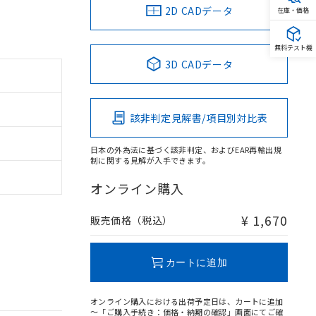
2D CADデータ
在庫・価格
無料テスト機
3D CADデータ
該非判定見解書/項目別対比表
日本の外為法に基づく該非判定、およびEAR再輸出規
制に関する見解が入手できます。
オンライン購入
¥ 1,670
販売価格（税込）
カートに追加
オンライン購入における出荷予定日は、カートに追加
～「ご購入手続き：価格・納期の確認」画面にてご確