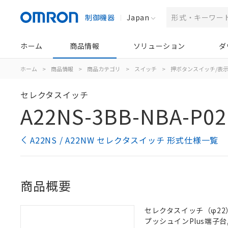
制御機器
Japan
ホーム
商品情報
ソリューション
ダ
ホーム
>
商品情報
>
商品カテゴリ
>
スイッチ
>
押ボタンスイッチ/表
セレクタスイッチ
A22NS-3BB-NBA-P02
A22NS / A22NW セレクタスイッチ 形式仕様一覧
商品概要
セレクタスイッチ（φ22）,
プッシュインPlus端子台, 