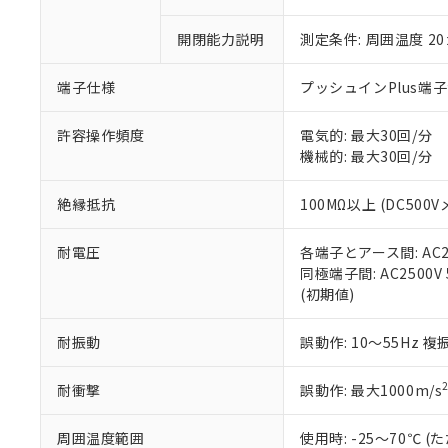
「×」：最大均質
本サービスは
当社は、これ
*EU RoHS指令（10物
「－」：未確認で
鉛(Pb) 1000ppm以下、
開閉能力説明
測定条件: 周囲温度 2
くものです。
う）を輸出ま
記
説明
六価クロム(Cr(Ⅵ)) 1
当社制御機器
などの必要な
フタル酸ビス(2-エチルヘ
号
*中国RoHS10物質の基準値 
ル（DBP） 1000ppm
在庫状況およ
当社は規制貨
端子仕様
プッシュインPlus端
Pb(鉛) :1000ppm、 Hg
但し、RoHS指令で産
のであり、閲
ます。
Cr(Ⅵ)(六価クロム) : 
フタル酸エステル類の４
○
一定数以
DBP(フタル酸ジブチル) :
い。
当社は貴社製
許容操作頻度
電気的: 最大30回/分
DEHP(フタル酸ビス(2-エ
正式な納期状
置等に一切使
機械的: 最大30回/分
当社販売員に
※2 対応予定月
△
一定数に
当社は、貴社
オムロン制御
また当社は、
※2 環境保護使
絶縁抵抗
100MΩ以上 (DC500V
在庫状況およ
部品在庫の切り替
たしません。
－
在庫なし
す。
「ｅ」：有害物質
機器販売
耐電圧
各端子とアース間: AC250
マイパーツ機
「10」：通常の
同極端子間: AC2500V 5
ている必要が
味します。
空
受注生産
(初期値)
お客様が当ウ
※3 非含有証明
「－」：未確認で
白
が、当社の製
さい。
下記の非含有証明
耐振動
誤動作: 10～55Hz 複
※当社の共同
いる法人を指
EU RoHS指令（
耐衝撃
誤動作: 最大1000m/s
51物質の非含有証
※本証明書は発行
周囲温度範囲
使用時: -25～70℃
また、RoHS指