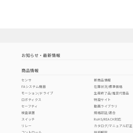
EU RoHS
注意事項・凡例
A22NS-3BB-NBA-P021-NNについての規格認証/適
業員または販売店にお問い合わせください。
ダウンロードデータをご利用いただく前に、以下を必ずお読
対応状況
対応予定月
※1
※2
ソフトウェアの使用条件
対応済み
お知らせ・最新情報
中国 RoHS
注意事項・凡例
商品情報
中国 RoHS表
※1 ※2
センサ
新商品情報
FAシステム機器
在庫状況/標準価格
Pb
Hg
Cd
Cr(V
モーション/ドライブ
生産終了品/推奨代替品
ロボティクス
特設サイト
セーフティ
動画ライブラリ
検査装置
規格認証/適合
O
O
O
O
スイッチ
RoHS/REACH対応
リレー
カタログ/マニュアル訂正
コントロール
技術解説