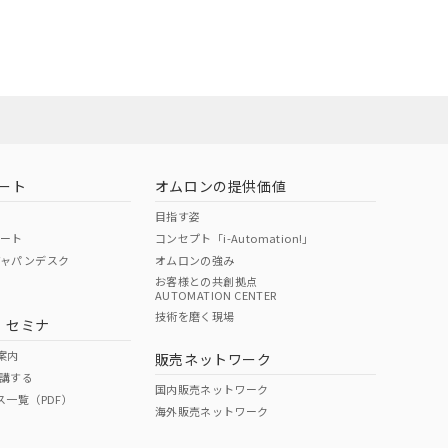
担当オムロン営
お問い合わせ
ート
オムロンの提供価値
目指す姿
ポート
コンセプト「i-Automation!」
ジャパンデスク
オムロンの強み
お客様との共創拠点
AUTOMATION CENTER
DIBP
BBP
DEHP
環境保護
技術を磨く現場
・セミナ
使用期限
案内
販売ネットワーク
講する
O
O
O
e
国内販売ネットワーク
ス一覧（PDF）
海外販売ネットワーク