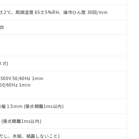
材料含有率が中国RoHSの基準値を超えていることを示します。
、当社制御機器事業取扱商品の当社在庫状況および標準価格(税抜)
ら貴社製品のうち、外国為替および外国貿易法に定める商品（以下｢
質）：
す。当社販売部門へお問い合わせください。
 水銀(Hg) 1000ppm以下、 カドミウム(Cd) 100ppm以下、
0±2℃、周囲湿度 65±5%RH、操作ひん度 30回/min
たは国外への提供する場合は、日本国政府の輸出許可(または役務取
000ppm以下、ポリ臭化ビフェニル類(PBB) 1000ppm以下、ポリ臭化ジフェニルエーテル類(P
事業取扱商品の中には、本サービスの対象外となる商品もあること
手続きをとります。
キシル) (DEHP)(別名：DOP) 1000ppm以下、フタル酸ブチルベンジル（BBP） 100
(GB/T26572)：
以下、フタル酸ジイソブチル (DIBP) 1000ppm以下
び標準価格照会結果は、記載している更新日時点での社内データに
物を破棄する場合は、完全に破砕するなど、違法に輸出されないよ
子台
(水銀) : 1000ppm、 Cd(カドミウム) : 100ppm、
業用監視および制御機器に対する適用除外項目は除く。
覧された時点での実際の在庫および標準価格とは異なる場合がある
1000ppm、 PBBs(ポリ臭化ビフェニル類) : 1000ppm、 PBDEs(ポリ臭化ジフェニルエーテル類
物質については閾値を超える意図的な使用がないことを確認しています。
上の在庫あり
 1000ppm、 DIBP(フタル酸ジイソブチル) : 1000ppm、 BBP(フタル酸ブチルベンジル) :
品を、核兵器、ミサイル、化学兵器、生物兵器またはその他武器並
チルヘキシル)) : 1000ppm
況および標準価格はお客様のお取引先、またはお客様担当のオムロ
用いたしません。
ご相談ください。
は満たないが在庫あり
製品を第三者に販売する場合は、上記1、2および3の内容を当該第
機器販売店や当社販売拠点は「
販売ネットワーク
」をご確認くだ
販売先および販売に係わる関係者が違法に輸出するおそれがある場
用期限
メガ)
び標準価格結果を当社の事前の承諾なく第三者に漏洩または開示し
え状況などにより、予定月が前後することがあります。
(最新の在庫状況については、お客様のお取引先、またはお客様担当
（10物質）のすべてが基準値以下であることを示します。
店・当社販売員にご確認ください)
0V 50/60Hz 1min
能（部品リスト作成サービス）をご利用いただくには、I-Webメン
使用状況下において有害物質が外部に漏えいし、環境に深刻な影響を
0/60Hz 1min
あります。
機種、また在庫状況の情報を公開していない機種
ェブサイト上で当社にご登録された部品リストについて、当社およ
書ダウンロード
す。当社販売部門へお問い合わせください。
品・サービスに関するお客様との取引・商談に必要な範囲で利用す
合意する
キャンセル
書をダウンロードすることができます。
振幅 1.5mm (接点開離1ms以内)
利用者とは、
"個人情報の共同利用に関して"
の「1.共同利用者の
します。
10物質）の非含有証明書
2
(接点開離1ms以内)
明書（当社基準）
日時点で非含有を証明するもので、過去に遡って非含有を証明するも
 (ただし、氷結、結露しないこと)
令のフタル酸エステル類４物質の対応では、対応完了までの期間は出