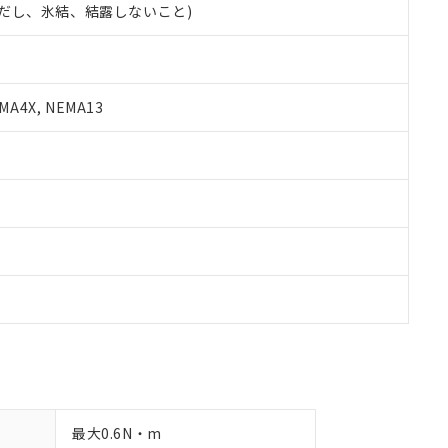
 (ただし、氷結、結露しないこと)
備考欄に対応日を記載しておりました。
品への在庫切替を完了していることから、特段のことがない限り、20
す。
A4X, NEMA13
最大0.6N・m