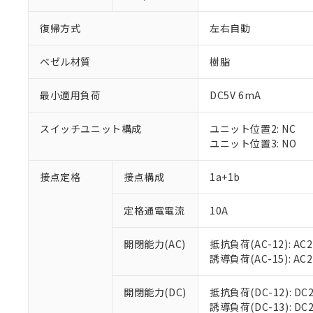
復帰方式
左右自動
ベゼル材質
樹脂
最小適用負荷
DC5V 6mA
スイッチユニット構成
ユニット位置2: NC
ユニット位置3: NO
接点定格
接点構成
1a+1b
※1 対応状況
定格通電電流
10A
対応済み：EU
対応予定：EU R
対応予定なし：EU
開閉能力(AC)
抵抗負荷(AC-12): AC24
調査・確認中：EU
ご利用条件
誘導負荷(AC-15): AC24V
非該当品：ライセ
※1 中国RoHS
仕入先様の事情に
開閉能力(DC)
抵抗負荷(DC-12): DC24
があります。
以下の条件をお読
誘導負荷(DC-13): DC24
「○」：最大均質