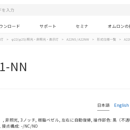
ウンロード
サポート
セミナ
オムロンの
示灯
>
φ22(φ25):照光・非照光・表示灯
>
A22NS / A22NW
>
形式仕様一覧
>
A22
1-NN
日本語
English
 非照光, 3ノッチ, 樹脂ベゼル, 左右に自動復帰, 操作部色: 黒（不透明）
接点構成: -/NC/NO