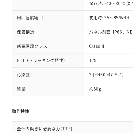
保存時: -40～80℃
混在することから
既に当社にて対応
り割愛しておりま
周囲湿度範囲
使用時: 35～85%RH
保護構造
パネル前面: IP66、NEM
感電保護クラス
Class II
PTI（トラッキング特性）
175
汚染度
3 (EN60947-5-1)
質量
約50g
動作特性
全体の動きに必要な力(TTF)