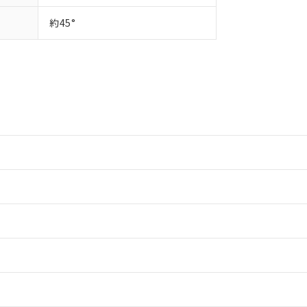
約45°
情報更新：2
情報更新：2
ードすることができます。
情報更新：
ログイン/会員登録