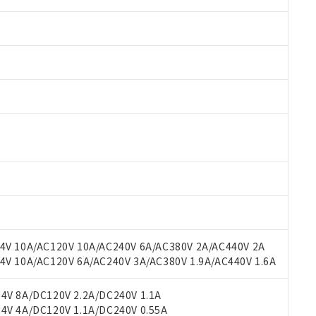
 RoHS指令（10物質）の非含有に対応した製品が提供可能な商品です
oHS指令（10物質）の非含有に対応した製品に切り替える予定のある
 RoHS指令（10物質）の非含有に非対応の商品で、対応品を出す予
V 10A/AC120V 10A/AC240V 6A/AC380V 2A/AC440V 2A
 RoHS指令（10物質）の非含有の対応状況を調査中または確認中の
 10A/AC120V 6A/AC240V 3A/AC380V 1.9A/AC440V 1.6A
ンス料など無形物で、有害物質有無と関係のない商品です。
○×表
より、非含有部品としていたものが、含有品と判明した場合などやむ
V 8A/DC120V 2.2A/DC240V 1.1A
みいただき、同意のうえご利用ください。
V 4A/DC120V 1.1A/DC240V 0.55A
材料含有率が中国RoHSの基準値以下であることを示します。