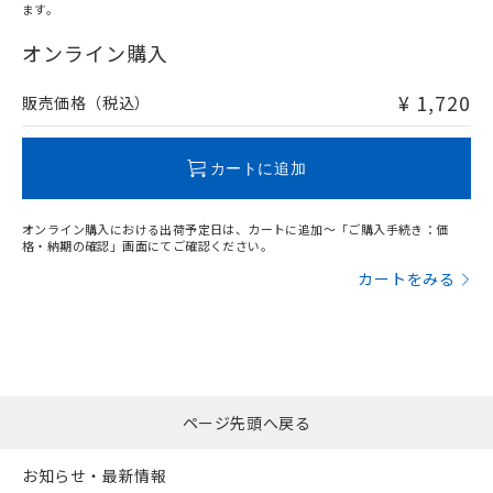
ます。
"対応済み"や非含有の記載がされた商品であっても、流通
在庫等で未対応品が混在する可能性があります。
オンライン購入
非含有品が必要な際は、弊社営業部門もしくは販売店へお
問い合わせください。
¥ 1,720
販売価格（税込）
この製品のRoHS/REACH対応状況ページへ
カートに追加
オンライン購入における出荷予定日は、カートに追加～「ご購入手続き：価
格・納期の確認」画面にてご確認ください。
カートをみる
ページ先頭へ戻る
お知らせ・最新情報