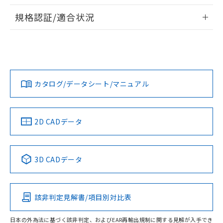
物質の対応では、対応完了までの期間は出
情報更新：2026/7/29
荷製品に未対応品が混在することから備考
規格認証/適合状況
欄に対応日を記載しておりました。
ログイン/会員登録
EU RoHS
注意事項・凡例
既に当社にて対応品への在庫切替を完了
UL認証
CSA認証
CEマーキング
していることから、特段のことがない限
り、2022年1月12日より割愛しておりま
Yes
Yes
Yes
対応状況
対応予定月
※1
※2
す。
ダウンロードデータをご利用いただく前に、以下を必ずお読
みください。
カタログ/データシート/マニュアル
対応済み
ソフトウェアの使用条件
LR型式承認
DNV型式承認
BV型式承認
KR型式承
（イギリス
（ノルウェー
（フランス
（韓国
船舶規格）
船舶規格）
船舶規格）
船舶規格
中国 RoHS
注意事項・凡例
2D CADデータ
No
No
No
No
中国 RoHS表
※1 ※2
3D CADデータ
この製品の規格認証/適合状況ページへ
Pb
Hg
Cd
Cr(VI)
その他の認証はこちらのページからご検索ください
該非判定見解書/項目別対比表
O
O
O
O
日本の外為法に基づく該非判定、およびEAR再輸出規制に関する見解が入手でき