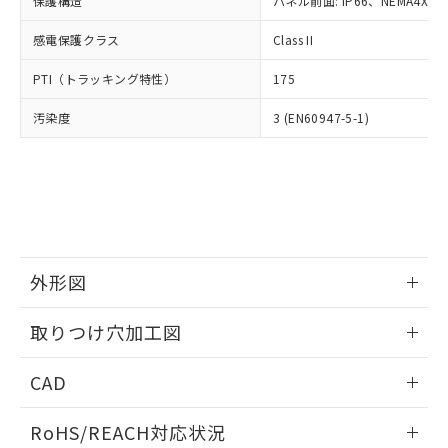
保護構造
パネル前面: IP66、NEMA4X, N
オムロン制御機器販売店や当社販売拠
フタル酸エステル類の４物質については閾値を超える意
武器並びにこれらの製造装置等に一切
いては、お客様のお取引先、ま
図的な使用がないことを確認しています。
点は「
販売ネットワーク
」をご確認
※2 環境保護使用期限
使用いたしません。
感電保護クラス
Class II
たはお客様担当のオムロン制御
ください。
当社は、貴社製品を第三者に販売する
機器販売店・当社販売員にご確
在庫状況および標準価格結果を当社の
※2 対応予定月
「ｅ」：有害物質（10物質）のすべてが基
PTI（トラッキング特性）
175
場合は、上記1、2および3の内容を当
認ください)
事前の承諾なく第三者に漏洩または開
準値以下であることを示します。
該第三者に通知します。また当社は、
示しないようお願いします。
汚染度
3 (EN60947-5-1)
部品在庫の切り替え状況などにより、予定
「10」：通常の使用状況下において有害物
販売先および販売に係わる関係者が違
マイパーツ機能（部品リスト作成サー
空
受注生産機種、また在庫状況の
月が前後することがあります。
質が外部に漏えいし、環境に深刻な影響を
法に輸出するおそれがある場合は、取
ビス）をご利用いただくには、I-Web
白
情報を公開していない機種
及ぼさない年数を意味します。
り引きをいたしません。
メンバーズにご登録されている必要が
「－」：未確認です。当社販売部門へお問
あります。
い合わせください。
お客様が当ウェブサイト上で当社にご
※3 非含有証明書ダウンロード
登録された部品リストについて、当社
および当社の共同利用者が、当社の製
下記の非含有証明書をダウンロードするこ
品・サービスに関するお客様との取
外形図
とができます。
合意する
キャンセル
引・商談に必要な範囲で利用すること
をご了承ください。
情報更新：2026/05/21
取りつけ穴加工図
EU RoHS指令（10物質）の非含有証明書
※当社の共同利用者とは、
"個人情報
51物質の非含有証明書（当社基準）
の共同利用に関して"
の「1.共同利
情報更新：2026/05/21
※本証明書は発行日時点で非含有を証明す
CAD
用者の範囲」に記載されている法人を
るもので、過去に遡って非含有を証明する
指します。
ものではありません。
ログイン/会員登録いただくと、CADデータをダウンロー
RoHS/REACH対応状況
また、RoHS指令のフタル酸エステル類４
ドすることができます。