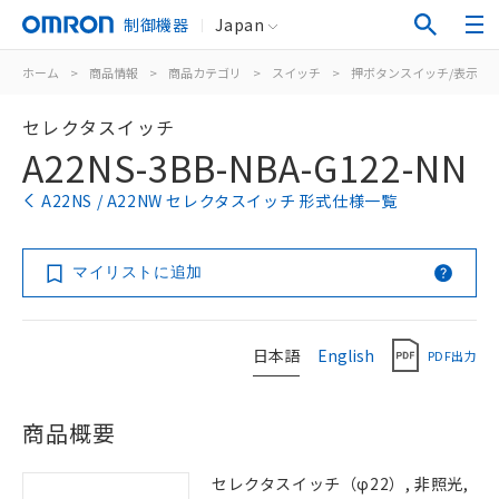
制御機器
Japan
ホーム
>
商品情報
>
商品カテゴリ
>
スイッチ
>
押ボタンスイッチ/表示灯
セレクタスイッチ
A22NS-3BB-NBA-G122-NN
A22NS / A22NW セレクタスイッチ 形式仕様一覧
マイリストに追加
日本語
English
PDF出力
商品概要
セレクタスイッチ（φ22）, 非照光,