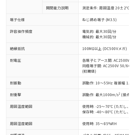
対応予定なし：EU RoHS指令（10物質）の
開閉能力説明
測定条件: 周囲温度 20±2℃、
以下の条件をお読みいただき、同意のうえ
非含有に非対応の商品で、対応品を出す予
ご利用ください。
定はありません。
端子仕様
ねじ締め端子 (M3.5)
調査・確認中：EU RoHS指令（10物質）の
本サービスは、当社制御機器事業取扱
※1 中国RoHS○×表
非含有の対応状況を調査中または確認中の
許容操作頻度
電気的: 最大30回/分
商品の当社在庫状況および標準価格
機械的: 最大30回/分
商品です。
(税抜)を提供させていただくもので
「○」：最大均質材料含有率が中国RoHSの
非該当品：ライセンス料など無形物で、有
す。
絶縁抵抗
100MΩ以上 (DC500Vメガ)
基準値以下であることを示します。
害物質有無と関係のない商品です。
当社制御機器事業取扱商品の中には、
「×」：最大均質材料含有率が中国RoHSの
仕入先様の事情により、非含有部品として
本サービスの対象外となる商品もある
耐電圧
各端子とアース間: AC2500V 50/
基準値を超えていることを示します。
いたものが、含有品と判明した場合などや
当社は、これら貴社製品のうち、外国
同極端子間: AC2500V 50/60Hz
ことをご了承ください。
「－」：未確認です。当社販売部門へお問
むを得ず変更することがあります。
為替および外国貿易法に定める商品
(初期値)
在庫状況および標準価格照会結果は、
い合わせください。
（以下｢規制貨物等」という）を輸出
記載している更新日時点での社内デー
*EU RoHS指令（10物質）：
耐振動
誤動作: 10～55Hz 複振幅 1.
または国外への提供する場合は、日本
記
タに基づき作成されるものであり、閲
説明
鉛(Pb) 1000ppm以下、 水銀(Hg) 1000ppm以下、 カド
*中国RoHS10物質の基準値 (GB/T26572)：
国政府の輸出許可(または役務取引許
号
覧された時点での実際の在庫および標
ミウム(Cd) 100ppm以下、
Pb(鉛) :1000ppm、 Hg(水銀) : 1000ppm、 Cd(カドミウ
2
耐衝撃
誤動作: 最大1000m/s
(接点開
可)を取得するなどの必要な手続きを
六価クロム(Cr(Ⅵ)) 1000ppm以下、ポリ臭化ビフェニル
ム) : 100ppm、
準価格とは異なる場合があることをご
類(PBB) 1000ppm以下、ポリ臭化ジフェニルエーテル類
Cr(Ⅵ)(六価クロム) : 1000ppm、 PBBs(ポリ臭化ビフェ
とります。
了承ください。
(PBDE) 1000ppm以下、フタル酸ビス(2-エチルヘキシ
○
一定数以上の在庫あり
ニル類) : 1000ppm、 PBDEs(ポリ臭化ジフェニルエーテ
周囲温度範囲
使用時: -25～70℃ (ただし
当社は規制貨物を破棄する場合は、完
ル) (DEHP)(別名：DOP) 1000ppm以下、フタル酸ブチ
正式な納期状況および標準価格はお客
ル類) : 1000ppm、
保存時: -40～80℃ (ただし
ルベンジル（BBP） 1000ppm以下、フタル酸ジブチル
全に破砕するなど、違法に輸出されな
DBP(フタル酸ジブチル) : 1000ppm、 DIBP(フタル酸ジ
様のお取引先、またはお客様担当のオ
（DBP） 1000ppm以下、フタル酸ジイソブチル
イソブチル) : 1000ppm、 BBP(フタル酸ブチルベンジ
△
一定数には満たないが在庫あり
いよう必要な手段を講じます。
ムロン制御機器販売店・当社販売員に
(DIBP) 1000ppm以下
周囲湿度範囲
使用時: 35～85%RH
ル) : 1000ppm、
当社は貴社製品を、核兵器、ミサイ
但し、RoHS指令で産業用監視および制御機器に対する
DEHP(フタル酸ビス(2-エチルヘキシル)) : 1000ppm
ご相談ください。
適用除外項目は除く。
ル、化学兵器、生物兵器またはその他
－
在庫なし(最新の在庫状況につ