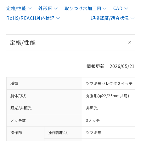
定格/性能
外形図
取りつけ穴加工図
CAD
RoHS/REACH対応状況
規格認証/適合状況
定格/性能
情報更新：2026/05/21
種類
ツマミ形セレクタスイッチ
胴体形状
丸胴形(φ22/25mm共用)
照光/非照光
非照光
ノッチ数
3ノッチ
操作部
操作部形状
ツマミ形