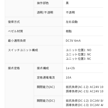
操作部色
黒
透明/不透明
不透明
復帰方式
左右自動
ベゼル材質
樹脂
最小適用負荷
DC5V 6mA
スイッチユニット構成
ユニット位置1: NO
ユニット位置2: NC
ユニット位置3: NC
接点定格
接点構成
1a+2b
※1 対応状況
定格通電電流
10A
対応済み：EU RoHS指令（10物質）の
開閉能力(AC)
抵抗負荷(AC-12): AC24V 10A/A
非含有に対応した製品が提供可能な商品で
誘導負荷(AC-15): AC24V 10A/AC
す。
対応予定：EU RoHS指令（10物質）の非含
開閉能力(DC)
抵抗負荷(DC-12): DC24V 8A/DC
ご利用条件
有に対応した製品に切り替える予定のある
誘導負荷(DC-13): DC24V 4A/DC
商品です。