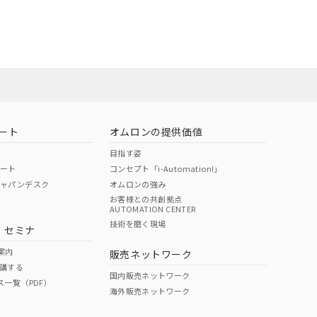
ート
オムロンの提供価値
目指す姿
ポート
コンセプト「i-Automation!」
ジャパンデスク
オムロンの強み
お客様との共創拠点
AUTOMATION CENTER
DIBP
BBP
DEHP
環境保護
技術を磨く現場
・セミナ
状況ページへ
使用期限
検索ください
案内
販売ネットワーク
講する
O
O
O
e
国内販売ネットワーク
ス一覧（PDF）
海外販売ネットワーク