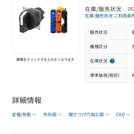
在庫/販売状況
20
在庫/販売状況 ご利用条
販売状況
機種区分
画像をクリックすると大きくなります
在庫状況
標準価格(税別)
詳細情報
定格/性能
外形図
取りつけ穴加工図
CAD