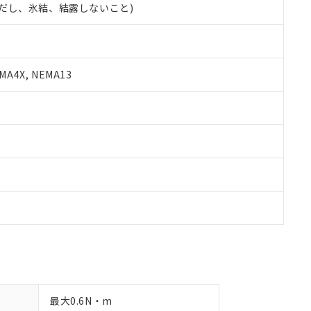
 (ただし、氷結、結露しないこと)
備考欄に対応日を記載しておりました。
品への在庫切替を完了していることから、特段のことがない限り、20
す。
A4X, NEMA13
最大0.6N・m