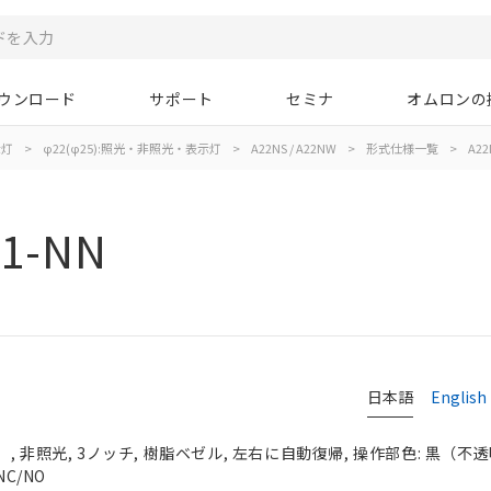
ウンロード
サポート
セミナ
オムロンの
示灯
>
φ22(φ25):照光・非照光・表示灯
>
A22NS / A22NW
>
形式仕様一覧
>
A22
21-NN
日本語
English
 非照光, 3ノッチ, 樹脂ベゼル, 左右に自動復帰, 操作部色: 黒（不透明）
NC/NO