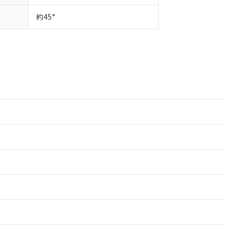
約45°
情報更新：2
情報更新：2
ードすることができます。
情報更新：
ログイン/会員登録