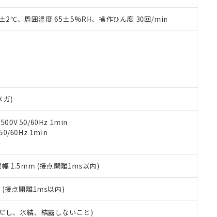
材料含有率が中国RoHSの基準値を超えていることを示します。
、当社制御機器事業取扱商品の当社在庫状況および標準価格(税抜)
ら貴社製品のうち、外国為替および外国貿易法に定める商品（以下｢
質）：
す。当社販売部門へお問い合わせください。
 水銀(Hg) 1000ppm以下、 カドミウム(Cd) 100ppm以下、
0±2℃、周囲湿度 65±5%RH、操作ひん度 30回/min
たは国外への提供する場合は、日本国政府の輸出許可(または役務取
000ppm以下、ポリ臭化ビフェニル類(PBB) 1000ppm以下、ポリ臭化ジフェニルエーテル類(P
事業取扱商品の中には、本サービスの対象外となる商品もあること
手続きをとります。
キシル) (DEHP)(別名：DOP) 1000ppm以下、フタル酸ブチルベンジル（BBP） 100
(GB/T26572)：
以下、フタル酸ジイソブチル (DIBP) 1000ppm以下
び標準価格照会結果は、記載している更新日時点での社内データに
物を破棄する場合は、完全に破砕するなど、違法に輸出されないよ
(水銀) : 1000ppm、 Cd(カドミウム) : 100ppm、
業用監視および制御機器に対する適用除外項目は除く。
覧された時点での実際の在庫および標準価格とは異なる場合がある
1000ppm、 PBBs(ポリ臭化ビフェニル類) : 1000ppm、 PBDEs(ポリ臭化ジフェニルエーテル類
物質については閾値を超える意図的な使用がないことを確認しています。
上の在庫あり
 1000ppm、 DIBP(フタル酸ジイソブチル) : 1000ppm、 BBP(フタル酸ブチルベンジル) :
品を、核兵器、ミサイル、化学兵器、生物兵器またはその他武器並
チルヘキシル)) : 1000ppm
況および標準価格はお客様のお取引先、またはお客様担当のオムロ
用いたしません。
ご相談ください。
は満たないが在庫あり
製品を第三者に販売する場合は、上記1、2および3の内容を当該第
機器販売店や当社販売拠点は「
販売ネットワーク
」をご確認くだ
販売先および販売に係わる関係者が違法に輸出するおそれがある場
用期限
メガ)
び標準価格結果を当社の事前の承諾なく第三者に漏洩または開示し
え状況などにより、予定月が前後することがあります。
(最新の在庫状況については、お客様のお取引先、またはお客様担当
（10物質）のすべてが基準値以下であることを示します。
店・当社販売員にご確認ください)
0V 50/60Hz 1min
能（部品リスト作成サービス）をご利用いただくには、I-Webメン
使用状況下において有害物質が外部に漏えいし、環境に深刻な影響を
0/60Hz 1min
あります。
機種、また在庫状況の情報を公開していない機種
ェブサイト上で当社にご登録された部品リストについて、当社およ
書ダウンロード
す。当社販売部門へお問い合わせください。
品・サービスに関するお客様との取引・商談に必要な範囲で利用す
合意する
キャンセル
書をダウンロードすることができます。
振幅 1.5mm (接点開離1ms以内)
利用者とは、
"個人情報の共同利用に関して"
の「1.共同利用者の
します。
10物質）の非含有証明書
2
(接点開離1ms以内)
明書（当社基準）
日時点で非含有を証明するもので、過去に遡って非含有を証明するも
 (ただし、氷結、結露しないこと)
令のフタル酸エステル類４物質の対応では、対応完了までの期間は出