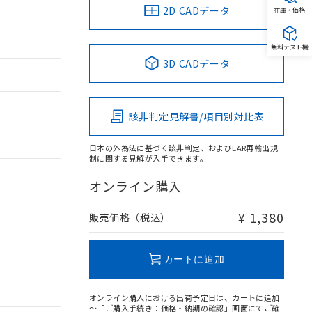
2D CADデータ
在庫・価格
無料テスト機
3D CADデータ
該非判定見解書/項目別対比表
日本の外為法に基づく該非判定、およびEAR再輸出規
制に関する見解が入手できます。
オンライン購入
¥ 1,380
販売価格（税込）
カートに追加
オンライン購入における出荷予定日は、カートに追加
～「ご購入手続き：価格・納期の確認」画面にてご確