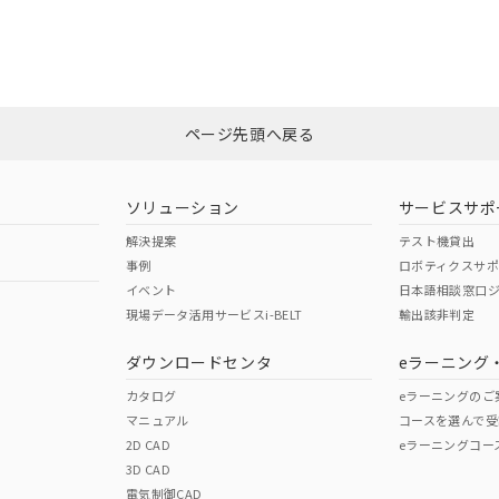
CCC認証
電波法
みください。
Yes
N/A
非含有証明書
※3
ページ先頭へ戻る
ダウンロードはこちら
型式承認
NK型式承認
ABS型式承認
韓国
（日本
（アメリカ
ソリューション
サービスサポ
舶規格）
船舶規格）
船舶規格）
解決提案
テスト機貸出
事例
ロボティクスサ
No
No
イベント
日本語相談窓口
現場データ活用サービスi-BELT
輸出該非判定
I)
PBBs
PBDEs
DBP
ダウンロードセンタ
eラーニング
この製品の規格認証/適合
その他の認証はこちらのページからご
カタログ
eラーニングのご
マニュアル
コースを選んで受
O
O
O
2D CAD
eラーニングコー
3D CAD
電気制御CAD