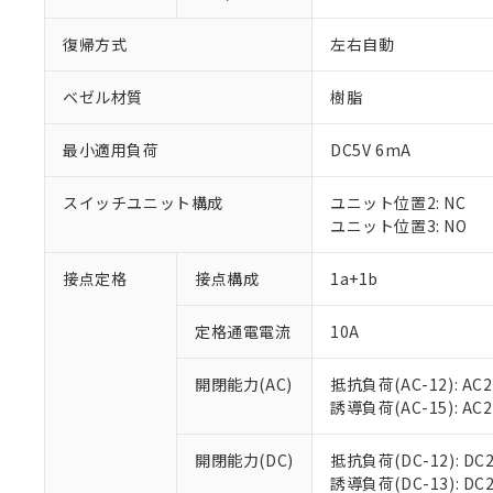
復帰方式
左右自動
ベゼル材質
樹脂
最小適用負荷
DC5V 6mA
スイッチユニット構成
ユニット位置2: NC
ユニット位置3: NO
接点定格
接点構成
1a+1b
※1 対応状況
定格通電電流
10A
対応済み：EU
対応予定：EU R
対応予定なし：EU
開閉能力(AC)
抵抗負荷(AC-12): AC24
調査・確認中：EU
ご利用条件
誘導負荷(AC-15): AC24V
非該当品：ライセ
※1 中国RoHS
仕入先様の事情に
開閉能力(DC)
抵抗負荷(DC-12): DC24
があります。
以下の条件をお読
誘導負荷(DC-13): DC24
「○」：最大均質