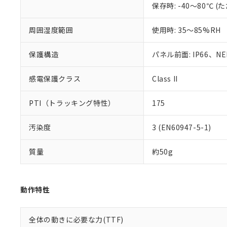
保存時: -40～80℃
混在することから
既に当社にて対応
り割愛しておりま
周囲湿度範囲
使用時: 35～85%RH
保護構造
パネル前面: IP66、NEM
感電保護クラス
Class II
PTI（トラッキング特性）
175
汚染度
3 (EN60947-5-1)
質量
約50g
動作特性
全体の動きに必要な力(TTF)