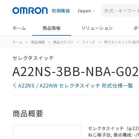
制御機器
Japan
ホーム
商品情報
ソリューション
ダ
ホーム
>
商品情報
>
商品カテゴリ
>
スイッチ
>
押ボタンスイッチ/表
セレクタスイッチ
A22NS-3BB-NBA-G0
A22NS / A22NW セレクタスイッチ 形式仕様一覧
商品概要
セレクタスイッチ（φ22）,
ねじ端子台, 接点構成: -/