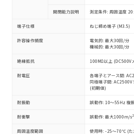
「×」：最大均質
本サービスは
当社は、これ
*EU RoHS指令（10物
「－」：未確認で
鉛(Pb) 1000ppm以下、
開閉能力説明
測定条件: 周囲温度 2
くものです。
う）を輸出ま
記
説明
六価クロム(Cr(Ⅵ)) 1
当社制御機器
などの必要な
フタル酸ビス(2-エチルヘ
号
*中国RoHS10物質の基準値 
ル（DBP） 1000ppm
在庫状況およ
当社は規制貨
端子仕様
ねじ締め端子 (M3.5)
Pb(鉛) :1000ppm、 Hg
但し、RoHS指令で産
のであり、閲
ます。
Cr(Ⅵ)(六価クロム) : 
フタル酸エステル類の４
○
一定数以
DBP(フタル酸ジブチル) :
い。
当社は貴社製
許容操作頻度
電気的: 最大30回/分
DEHP(フタル酸ビス(2-エ
正式な納期状
置等に一切使
機械的: 最大30回/分
当社販売員に
※2 対応予定月
△
一定数に
当社は、貴社
オムロン制御
また当社は、
※2 環境保護使
絶縁抵抗
100MΩ以上 (DC500V
在庫状況およ
部品在庫の切り替
たしません。
－
在庫なし
す。
「ｅ」：有害物質
機器販売
耐電圧
各端子とアース間: AC250
マイパーツ機
「10」：通常の
同極端子間: AC2500V 5
ている必要が
味します。
空
受注生産
(初期値)
お客様が当ウ
※3 非含有証明
「－」：未確認で
白
が、当社の製
さい。
下記の非含有証明
耐振動
誤動作: 10～55Hz 複
※当社の共同
いる法人を指
EU RoHS指令（
耐衝撃
誤動作: 最大1000m/s
51物質の非含有証
※本証明書は発行
周囲温度範囲
使用時: -25～70℃
また、RoHS指