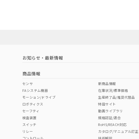
EU RoHS
注意事項・凡例
UL認証
CSA認証
CEマーキング
ダウンロードデータをご利用いただく前に、以下を必ずお読
Yes
Yes
Yes
対応状況
対応予定月
※1
※2
ソフトウェアの使用条件
対応済み
LR型式承認
DNV型式承認
BV型式承認
KR
（イギリス
（ノルウェー
（フランス
（
お知らせ・最新情報
中国 RoHS
注意事項・凡例
船舶規格）
船舶規格）
船舶規格）
船
商品情報
No
No
No
No
中国 RoHS表
※1 ※2
センサ
新商品情報
FAシステム機器
在庫状況/標準価格
Pb
Hg
Cd
Cr(V
モーション/ドライブ
生産終了品/推奨代替品
ロボティクス
特設サイト
セーフティ
動画ライブラリ
検査装置
規格認証/適合
O
O
O
O
スイッチ
RoHS/REACH対応
リレー
カタログ/マニュアル訂正
コントロール
技術解説