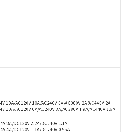
 RoHS指令（10物質）の非含有に対応した製品が提供可能な商品です
oHS指令（10物質）の非含有に対応した製品に切り替える予定のある
 RoHS指令（10物質）の非含有に非対応の商品で、対応品を出す予
V 10A/AC120V 10A/AC240V 6A/AC380V 2A/AC440V 2A
 RoHS指令（10物質）の非含有の対応状況を調査中または確認中の
 10A/AC120V 6A/AC240V 3A/AC380V 1.9A/AC440V 1.6A
ンス料など無形物で、有害物質有無と関係のない商品です。
○×表
より、非含有部品としていたものが、含有品と判明した場合などやむ
V 8A/DC120V 2.2A/DC240V 1.1A
みいただき、同意のうえご利用ください。
V 4A/DC120V 1.1A/DC240V 0.55A
材料含有率が中国RoHSの基準値以下であることを示します。