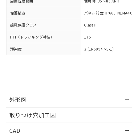
ご相談ください。
周囲湿度範囲
使用時: 35～85%RH
適用除外項目は除く。
ル、化学兵器、生物兵器またはその他
－
在庫なし(最新の在庫状況につ
オムロン制御機器販売店や当社販売拠
フタル酸エステル類の４物質については閾値を超える意
武器並びにこれらの製造装置等に一切
いては、お客様のお取引先、ま
図的な使用がないことを確認しています。
保護構造
パネル前面: IP66、NEMA4X, N
点は「
販売ネットワーク
」をご確認
※2 環境保護使用期限
使用いたしません。
たはお客様担当のオムロン制御
ください。
当社は、貴社製品を第三者に販売する
感電保護クラス
Class II
機器販売店・当社販売員にご確
在庫状況および標準価格結果を当社の
※2 対応予定月
「ｅ」：有害物質（10物質）のすべてが基
場合は、上記1、2および3の内容を当
認ください)
事前の承諾なく第三者に漏洩または開
準値以下であることを示します。
PTI（トラッキング特性）
175
該第三者に通知します。また当社は、
示しないようお願いします。
部品在庫の切り替え状況などにより、予定
「10」：通常の使用状況下において有害物
販売先および販売に係わる関係者が違
マイパーツ機能（部品リスト作成サー
空
受注生産機種、また在庫状況の
汚染度
3 (EN60947-5-1)
月が前後することがあります。
質が外部に漏えいし、環境に深刻な影響を
法に輸出するおそれがある場合は、取
ビス）をご利用いただくには、I-Web
白
情報を公開していない機種
及ぼさない年数を意味します。
り引きをいたしません。
メンバーズにご登録されている必要が
「－」：未確認です。当社販売部門へお問
あります。
い合わせください。
お客様が当ウェブサイト上で当社にご
※3 非含有証明書ダウンロード
登録された部品リストについて、当社
および当社の共同利用者が、当社の製
下記の非含有証明書をダウンロードするこ
品・サービスに関するお客様との取
とができます。
合意する
キャンセル
引・商談に必要な範囲で利用すること
外形図
をご了承ください。
EU RoHS指令（10物質）の非含有証明書
※当社の共同利用者とは、
情報更新：2026/05/21
"個人情報
取りつけ穴加工図
51物質の非含有証明書（当社基準）
の共同利用に関して"
の「1.共同利
※本証明書は発行日時点で非含有を証明す
用者の範囲」に記載されている法人を
情報更新：2026/05/21
るもので、過去に遡って非含有を証明する
CAD
指します。
ものではありません。