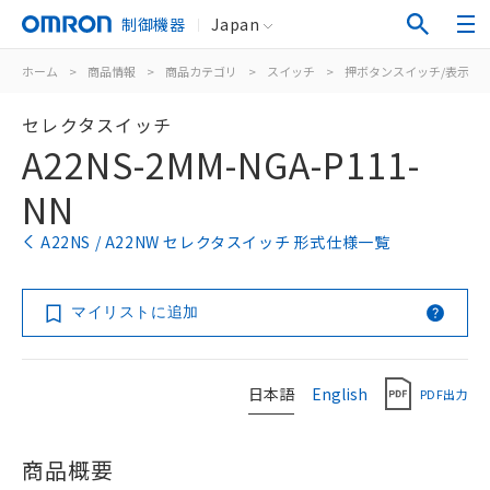
制御機器
Japan
ホーム
>
商品情報
>
商品カテゴリ
>
スイッチ
>
押ボタンスイッチ/表示灯
セレクタスイッチ
A22NS-2MM-NGA-P111-
NN
A22NS / A22NW セレクタスイッチ 形式仕様一覧
マイリストに追加
日本語
English
PDF出力
商品概要