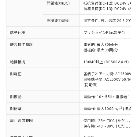
開閉能力(DC)
抵抗負荷(DC-12): DC24V 8A/DC
商品です。
誘導負荷(DC-13): DC24V 4A/DC
対応予定なし：EU RoHS指令（10物質）の
以下の条件をお読みいただき、同意のうえ
非含有に非対応の商品で、対応品を出す予
開閉能力説明
測定条件: 周囲温度 20±2℃、
ご利用ください。
定はありません。
調査・確認中：EU RoHS指令（10物質）の
端子仕様
プッシュインPlus端子台
本サービスは、当社制御機器事業取扱
※1 中国RoHS○×表
非含有の対応状況を調査中または確認中の
商品の当社在庫状況および標準価格
許容操作頻度
商品です。
電気的: 最大30回/分
(税抜)を提供させていただくもので
「○」：最大均質材料含有率が中国RoHSの
機械的: 最大30回/分
非該当品：ライセンス料など無形物で、有
す。
基準値以下であることを示します。
害物質有無と関係のない商品です。
当社制御機器事業取扱商品の中には、
絶縁抵抗
100MΩ以上 (DC500Vメガ)
「×」：最大均質材料含有率が中国RoHSの
仕入先様の事情により、非含有部品として
本サービスの対象外となる商品もある
基準値を超えていることを示します。
いたものが、含有品と判明した場合などや
当社は、これら貴社製品のうち、外国
ことをご了承ください。
耐電圧
各端子とアース間: AC2500V 50/
「－」：未確認です。当社販売部門へお問
むを得ず変更することがあります。
為替および外国貿易法に定める商品
同極端子間: AC2500V 50/60Hz
在庫状況および標準価格照会結果は、
い合わせください。
（以下｢規制貨物等」という）を輸出
(初期値)
記載している更新日時点での社内デー
*EU RoHS指令（10物質）：
または国外への提供する場合は、日本
記
タに基づき作成されるものであり、閲
説明
鉛(Pb) 1000ppm以下、 水銀(Hg) 1000ppm以下、 カド
*中国RoHS10物質の基準値 (GB/T26572)：
耐振動
誤動作: 10～55Hz 複振幅 1.
国政府の輸出許可(または役務取引許
号
覧された時点での実際の在庫および標
ミウム(Cd) 100ppm以下、
Pb(鉛) :1000ppm、 Hg(水銀) : 1000ppm、 Cd(カドミウ
可)を取得するなどの必要な手続きを
六価クロム(Cr(Ⅵ)) 1000ppm以下、ポリ臭化ビフェニル
ム) : 100ppm、
準価格とは異なる場合があることをご
類(PBB) 1000ppm以下、ポリ臭化ジフェニルエーテル類
2
耐衝撃
誤動作: 最大1000m/s
(接点開
Cr(Ⅵ)(六価クロム) : 1000ppm、 PBBs(ポリ臭化ビフェ
とります。
了承ください。
(PBDE) 1000ppm以下、フタル酸ビス(2-エチルヘキシ
○
一定数以上の在庫あり
ニル類) : 1000ppm、 PBDEs(ポリ臭化ジフェニルエーテ
当社は規制貨物を破棄する場合は、完
ル) (DEHP)(別名：DOP) 1000ppm以下、フタル酸ブチ
正式な納期状況および標準価格はお客
ル類) : 1000ppm、
周囲温度範囲
使用時: -25～70℃ (ただし
ルベンジル（BBP） 1000ppm以下、フタル酸ジブチル
全に破砕するなど、違法に輸出されな
DBP(フタル酸ジブチル) : 1000ppm、 DIBP(フタル酸ジ
様のお取引先、またはお客様担当のオ
保存時: -40～80℃ (ただし
（DBP） 1000ppm以下、フタル酸ジイソブチル
イソブチル) : 1000ppm、 BBP(フタル酸ブチルベンジ
△
一定数には満たないが在庫あり
いよう必要な手段を講じます。
ムロン制御機器販売店・当社販売員に
(DIBP) 1000ppm以下
ル) : 1000ppm、
当社は貴社製品を、核兵器、ミサイ
但し、RoHS指令で産業用監視および制御機器に対する
DEHP(フタル酸ビス(2-エチルヘキシル)) : 1000ppm