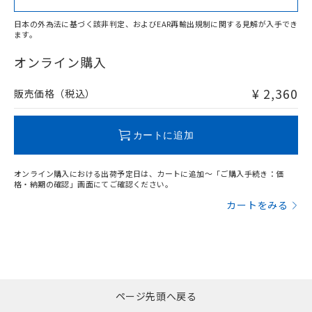
日本の外為法に基づく該非判定、およびEAR再輸出規制に関する見解が入手でき
ます。
"対応済み"や非含有の記載がされた商品であっても、流通
在庫等で未対応品が混在する可能性があります。
オンライン購入
非含有品が必要な際は、弊社営業部門もしくは販売店へお
問い合わせください。
¥ 2,360
販売価格（税込）
この製品のRoHS/REACH対応状況ページへ
カートに追加
オンライン購入における出荷予定日は、カートに追加～「ご購入手続き：価
格・納期の確認」画面にてご確認ください。
カートをみる
ページ先頭へ戻る