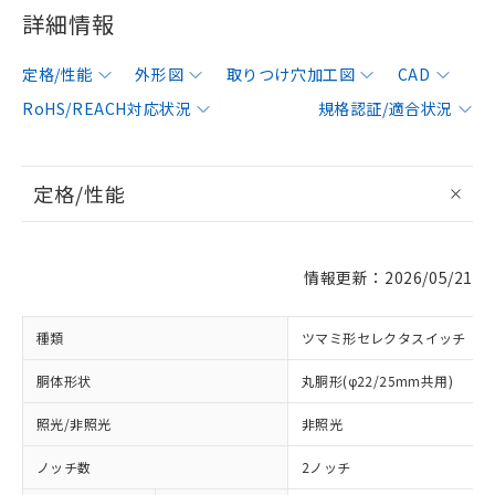
詳細情報
定格/性能
外形図
取りつけ穴加工図
CAD
RoHS/REACH対応状況
規格認証/適合状況
定格/性能
情報更新：2026/05/21
種類
ツマミ形セレクタスイッチ
胴体形状
丸胴形(φ22/25mm共用)
照光/非照光
非照光
ノッチ数
2ノッチ