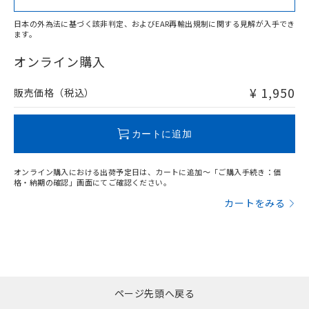
日本の外為法に基づく該非判定、およびEAR再輸出規制に関する見解が入手でき
ます。
"対応済み"や非含有の記載がされた商品であっても、流通
在庫等で未対応品が混在する可能性があります。
オンライン購入
非含有品が必要な際は、弊社営業部門もしくは販売店へお
問い合わせください。
¥ 1,950
販売価格（税込）
この製品のRoHS/REACH対応状況ページへ
カートに追加
オンライン購入における出荷予定日は、カートに追加～「ご購入手続き：価
格・納期の確認」画面にてご確認ください。
カートをみる
ページ先頭へ戻る