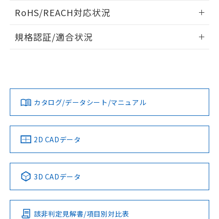
また、RoHS指令のフタル酸エステル類４
ログイン/会員登録いただくと、CADデータをダウンロー
RoHS/REACH対応状況
物質の対応では、対応完了までの期間は出
ドすることができます。
荷製品に未対応品が混在することから備考
情報更新：2026/7/29
欄に対応日を記載しておりました。
規格認証/適合状況
既に当社にて対応品への在庫切替を完了
ログイン/会員登録
EU RoHS
注意事項・凡例
していることから、特段のことがない限
UL認証
CSA認証
CEマーキング
り、2022年1月12日より割愛しておりま
す。
Yes
Yes
Yes
対応状況
対応予定月
※1
※2
ダウンロードデータをご利用いただく前に、以下を必ずお読
みください。
カタログ/データシート/マニュアル
対応済み
ソフトウェアの使用条件
LR型式承認
DNV型式承認
BV型式承認
KR型式承
（イギリス
（ノルウェー
（フランス
（韓国
船舶規格）
船舶規格）
船舶規格）
船舶規格
中国 RoHS
注意事項・凡例
2D CADデータ
No
No
No
No
中国 RoHS表
※1 ※2
3D CADデータ
この製品の規格認証/適合状況ページへ
Pb
Hg
Cd
Cr(VI)
その他の認証はこちらのページからご検索ください
該非判定見解書/項目別対比表
O
O
O
O