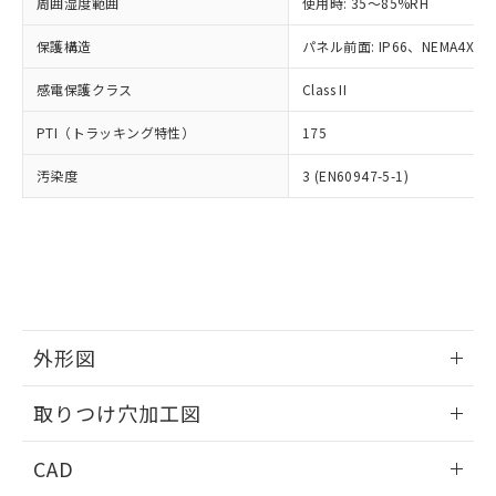
ご相談ください。
周囲湿度範囲
使用時: 35～85%RH
適用除外項目は除く。
ル、化学兵器、生物兵器またはその他
－
在庫なし(最新の在庫状況につ
オムロン制御機器販売店や当社販売拠
フタル酸エステル類の４物質については閾値を超える意
武器並びにこれらの製造装置等に一切
いては、お客様のお取引先、ま
図的な使用がないことを確認しています。
保護構造
パネル前面: IP66、NEMA4X, N
点は「
販売ネットワーク
」をご確認
※2 環境保護使用期限
使用いたしません。
たはお客様担当のオムロン制御
ください。
当社は、貴社製品を第三者に販売する
感電保護クラス
Class II
機器販売店・当社販売員にご確
在庫状況および標準価格結果を当社の
※2 対応予定月
「ｅ」：有害物質（10物質）のすべてが基
場合は、上記1、2および3の内容を当
認ください)
事前の承諾なく第三者に漏洩または開
準値以下であることを示します。
PTI（トラッキング特性）
175
該第三者に通知します。また当社は、
示しないようお願いします。
部品在庫の切り替え状況などにより、予定
「10」：通常の使用状況下において有害物
販売先および販売に係わる関係者が違
マイパーツ機能（部品リスト作成サー
空
受注生産機種、また在庫状況の
汚染度
3 (EN60947-5-1)
月が前後することがあります。
質が外部に漏えいし、環境に深刻な影響を
法に輸出するおそれがある場合は、取
ビス）をご利用いただくには、I-Web
白
情報を公開していない機種
及ぼさない年数を意味します。
り引きをいたしません。
メンバーズにご登録されている必要が
「－」：未確認です。当社販売部門へお問
あります。
い合わせください。
お客様が当ウェブサイト上で当社にご
※3 非含有証明書ダウンロード
登録された部品リストについて、当社
および当社の共同利用者が、当社の製
下記の非含有証明書をダウンロードするこ
品・サービスに関するお客様との取
とができます。
合意する
キャンセル
引・商談に必要な範囲で利用すること
外形図
をご了承ください。
EU RoHS指令（10物質）の非含有証明書
※当社の共同利用者とは、
情報更新：2026/05/21
"個人情報
取りつけ穴加工図
51物質の非含有証明書（当社基準）
の共同利用に関して"
の「1.共同利
※本証明書は発行日時点で非含有を証明す
用者の範囲」に記載されている法人を
情報更新：2026/05/21
るもので、過去に遡って非含有を証明する
CAD
指します。
ものではありません。