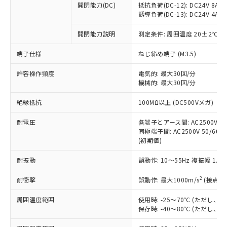
開閉能力(DC)
抵抗負荷(DC-12): DC24V 8A/DC
商品です。
誘導負荷(DC-13): DC24V 4A/DC
対応予定なし：EU RoHS指令（10物質）の
以下の条件をお読みいただき、同意のうえ
非含有に非対応の商品で、対応品を出す予
開閉能力説明
測定条件: 周囲温度 20±2℃、
ご利用ください。
定はありません。
調査・確認中：EU RoHS指令（10物質）の
端子仕様
ねじ締め端子 (M3.5)
本サービスは、当社制御機器事業取扱
※1 中国RoHS○×表
非含有の対応状況を調査中または確認中の
商品の当社在庫状況および標準価格
許容操作頻度
商品です。
電気的: 最大30回/分
(税抜)を提供させていただくもので
「○」：最大均質材料含有率が中国RoHSの
機械的: 最大30回/分
非該当品：ライセンス料など無形物で、有
す。
基準値以下であることを示します。
害物質有無と関係のない商品です。
当社制御機器事業取扱商品の中には、
絶縁抵抗
100MΩ以上 (DC500Vメガ)
「×」：最大均質材料含有率が中国RoHSの
仕入先様の事情により、非含有部品として
本サービスの対象外となる商品もある
基準値を超えていることを示します。
いたものが、含有品と判明した場合などや
当社は、これら貴社製品のうち、外国
ことをご了承ください。
耐電圧
各端子とアース間: AC2500V 50/
「－」：未確認です。当社販売部門へお問
むを得ず変更することがあります。
為替および外国貿易法に定める商品
同極端子間: AC2500V 50/60Hz
在庫状況および標準価格照会結果は、
い合わせください。
（以下｢規制貨物等」という）を輸出
(初期値)
記載している更新日時点での社内デー
*EU RoHS指令（10物質）：
または国外への提供する場合は、日本
記
タに基づき作成されるものであり、閲
説明
鉛(Pb) 1000ppm以下、 水銀(Hg) 1000ppm以下、 カド
*中国RoHS10物質の基準値 (GB/T26572)：
耐振動
誤動作: 10～55Hz 複振幅 1.
国政府の輸出許可(または役務取引許
号
覧された時点での実際の在庫および標
ミウム(Cd) 100ppm以下、
Pb(鉛) :1000ppm、 Hg(水銀) : 1000ppm、 Cd(カドミウ
可)を取得するなどの必要な手続きを
六価クロム(Cr(Ⅵ)) 1000ppm以下、ポリ臭化ビフェニル
ム) : 100ppm、
準価格とは異なる場合があることをご
類(PBB) 1000ppm以下、ポリ臭化ジフェニルエーテル類
2
耐衝撃
誤動作: 最大1000m/s
(接点開
Cr(Ⅵ)(六価クロム) : 1000ppm、 PBBs(ポリ臭化ビフェ
とります。
了承ください。
(PBDE) 1000ppm以下、フタル酸ビス(2-エチルヘキシ
○
一定数以上の在庫あり
ニル類) : 1000ppm、 PBDEs(ポリ臭化ジフェニルエーテ
当社は規制貨物を破棄する場合は、完
ル) (DEHP)(別名：DOP) 1000ppm以下、フタル酸ブチ
正式な納期状況および標準価格はお客
ル類) : 1000ppm、
周囲温度範囲
使用時: -25～70℃ (ただし
ルベンジル（BBP） 1000ppm以下、フタル酸ジブチル
全に破砕するなど、違法に輸出されな
DBP(フタル酸ジブチル) : 1000ppm、 DIBP(フタル酸ジ
様のお取引先、またはお客様担当のオ
保存時: -40～80℃ (ただし
（DBP） 1000ppm以下、フタル酸ジイソブチル
イソブチル) : 1000ppm、 BBP(フタル酸ブチルベンジ
△
一定数には満たないが在庫あり
いよう必要な手段を講じます。
ムロン制御機器販売店・当社販売員に
(DIBP) 1000ppm以下
ル) : 1000ppm、
当社は貴社製品を、核兵器、ミサイ
但し、RoHS指令で産業用監視および制御機器に対する
DEHP(フタル酸ビス(2-エチルヘキシル)) : 1000ppm