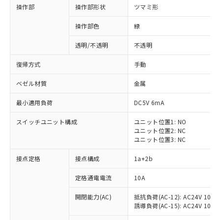
操作部
操作部形状
ツマミ形
操作部色
緑
透明/不透明
不透明
復帰方式
手動
ベゼル材質
金属
最小適用負荷
DC5V 6mA
スイッチユニット構成
ユニット位置1: NO
ユニット位置2: NC
ユニット位置3: NC
※1 対応状況
接点定格
接点構成
1a+2b
対応済み：EU RoHS指令（10物質）の
定格通電電流
10A
非含有に対応した製品が提供可能な商品で
開閉能力(AC)
抵抗負荷(AC-12): AC24V 10A/A
す。
誘導負荷(AC-15): AC24V 10A/AC
対応予定：EU RoHS指令（10物質）の非含
ご利用条件
有に対応した製品に切り替える予定のある