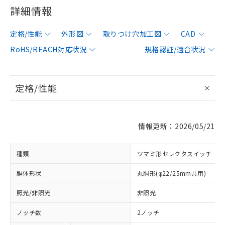
詳細情報
定格/性能
外形図
取りつけ穴加工図
CAD
RoHS/REACH対応状況
規格認証/適合状況
定格/性能
情報更新：2026/05/21
種類
ツマミ形セレクタスイッチ
胴体形状
丸胴形(φ22/25mm共用)
照光/非照光
非照光
ノッチ数
2ノッチ