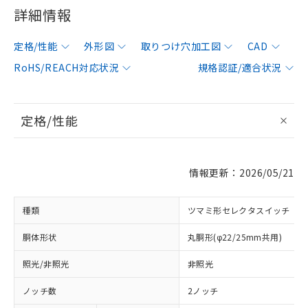
詳細情報
定格/性能
外形図
取りつけ穴加工図
CAD
RoHS/REACH対応状況
規格認証/適合状況
定格/性能
情報更新：2026/05/21
種類
ツマミ形セレクタスイッチ
胴体形状
丸胴形(φ22/25mm共用)
照光/非照光
非照光
ノッチ数
2ノッチ