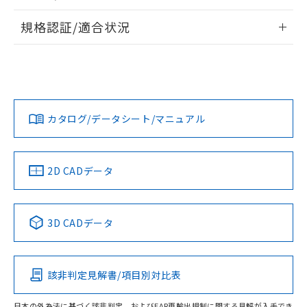
物質の対応では、対応完了までの期間は出
情報更新：2026/7/29
荷製品に未対応品が混在することから備考
規格認証/適合状況
欄に対応日を記載しておりました。
ログイン/会員登録
EU RoHS
注意事項・凡例
既に当社にて対応品への在庫切替を完了
UL認証
CSA認証
CEマーキング
していることから、特段のことがない限
り、2022年1月12日より割愛しておりま
Yes
Yes
Yes
対応状況
対応予定月
※1
※2
す。
ダウンロードデータをご利用いただく前に、以下を必ずお読
みください。
カタログ/データシート/マニュアル
対応済み
ソフトウェアの使用条件
LR型式承認
DNV型式承認
BV型式承認
KR型式承
（イギリス
（ノルウェー
（フランス
（韓国
船舶規格）
船舶規格）
船舶規格）
船舶規格
中国 RoHS
注意事項・凡例
2D CADデータ
No
No
No
No
中国 RoHS表
※1 ※2
3D CADデータ
この製品の規格認証/適合状況ページへ
Pb
Hg
Cd
Cr(VI)
その他の認証はこちらのページからご検索ください
該非判定見解書/項目別対比表
O
O
O
O
日本の外為法に基づく該非判定、およびEAR再輸出規制に関する見解が入手でき