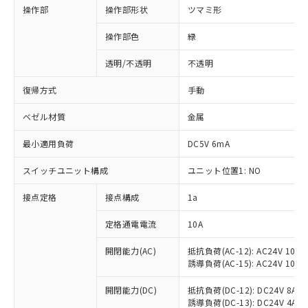
操作部
操作部形状
ツマミ形
操作部色
緑
透明/不透明
不透明
復帰方式
手動
ベゼル材質
金属
最小適用負荷
DC5V 6mA
スイッチユニット構成
ユニット位置1: NO
接点定格
接点構成
1a
※1 対応状況
定格通電電流
10A
対応済み：EU RoHS指令（10物質）の
非含有に対応した製品が提供可能な商品で
開閉能力(AC)
抵抗負荷(AC-12): AC24V 10A/A
誘導負荷(AC-15): AC24V 10A/AC
す。
対応予定：EU RoHS指令（10物質）の非含
ご利用条件
開閉能力(DC)
抵抗負荷(DC-12): DC24V 8A/DC
有に対応した製品に切り替える予定のある
誘導負荷(DC-13): DC24V 4A/DC