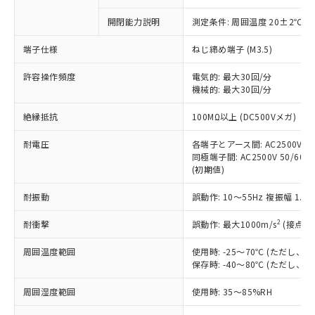
商品です。
対応予定なし：EU RoHS指令（10物質）の
開閉能力説明
測定条件: 周囲温度 20±2℃、
以下の条件をお読みいただき、同意のうえ
非含有に非対応の商品で、対応品を出す予
ご利用ください。
定はありません。
端子仕様
ねじ締め端子 (M3.5)
調査・確認中：EU RoHS指令（10物質）の
本サービスは、当社制御機器事業取扱
※1 中国RoHS○×表
非含有の対応状況を調査中または確認中の
許容操作頻度
電気的: 最大30回/分
商品の当社在庫状況および標準価格
商品です。
機械的: 最大30回/分
(税抜)を提供させていただくもので
「○」：最大均質材料含有率が中国RoHSの
非該当品：ライセンス料など無形物で、有
す。
絶縁抵抗
基準値以下であることを示します。
100MΩ以上 (DC500Vメガ)
害物質有無と関係のない商品です。
当社制御機器事業取扱商品の中には、
「×」：最大均質材料含有率が中国RoHSの
仕入先様の事情により、非含有部品として
本サービスの対象外となる商品もある
耐電圧
各端子とアース間: AC2500V 50/
基準値を超えていることを示します。
いたものが、含有品と判明した場合などや
当社は、これら貴社製品のうち、外国
ことをご了承ください。
同極端子間: AC2500V 50/60Hz
「－」：未確認です。当社販売部門へお問
むを得ず変更することがあります。
為替および外国貿易法に定める商品
(初期値)
在庫状況および標準価格照会結果は、
い合わせください。
（以下｢規制貨物等」という）を輸出
記載している更新日時点での社内デー
*EU RoHS指令（10物質）：
または国外への提供する場合は、日本
耐振動
誤動作: 10～55Hz 複振幅 1.
記
タに基づき作成されるものであり、閲
説明
鉛(Pb) 1000ppm以下、 水銀(Hg) 1000ppm以下、 カド
*中国RoHS10物質の基準値 (GB/T26572)：
国政府の輸出許可(または役務取引許
号
覧された時点での実際の在庫および標
ミウム(Cd) 100ppm以下、
Pb(鉛) :1000ppm、 Hg(水銀) : 1000ppm、 Cd(カドミウ
2
耐衝撃
誤動作: 最大1000m/s
(接点開
可)を取得するなどの必要な手続きを
六価クロム(Cr(Ⅵ)) 1000ppm以下、ポリ臭化ビフェニル
ム) : 100ppm、
準価格とは異なる場合があることをご
類(PBB) 1000ppm以下、ポリ臭化ジフェニルエーテル類
Cr(Ⅵ)(六価クロム) : 1000ppm、 PBBs(ポリ臭化ビフェ
とります。
了承ください。
(PBDE) 1000ppm以下、フタル酸ビス(2-エチルヘキシ
○
一定数以上の在庫あり
ニル類) : 1000ppm、 PBDEs(ポリ臭化ジフェニルエーテ
周囲温度範囲
使用時: -25～70℃ (ただし
当社は規制貨物を破棄する場合は、完
ル) (DEHP)(別名：DOP) 1000ppm以下、フタル酸ブチ
正式な納期状況および標準価格はお客
ル類) : 1000ppm、
保存時: -40～80℃ (ただし
ルベンジル（BBP） 1000ppm以下、フタル酸ジブチル
全に破砕するなど、違法に輸出されな
DBP(フタル酸ジブチル) : 1000ppm、 DIBP(フタル酸ジ
様のお取引先、またはお客様担当のオ
（DBP） 1000ppm以下、フタル酸ジイソブチル
イソブチル) : 1000ppm、 BBP(フタル酸ブチルベンジ
△
一定数には満たないが在庫あり
いよう必要な手段を講じます。
ムロン制御機器販売店・当社販売員に
(DIBP) 1000ppm以下
ル) : 1000ppm、
周囲湿度範囲
使用時: 35～85%RH
当社は貴社製品を、核兵器、ミサイ
但し、RoHS指令で産業用監視および制御機器に対する
DEHP(フタル酸ビス(2-エチルヘキシル)) : 1000ppm
ご相談ください。
適用除外項目は除く。
ル、化学兵器、生物兵器またはその他