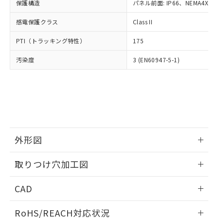
－
在庫なし(最新の在庫状況につ
オムロン制御機器販売店や当社販売拠
保護構造
パネル前面: IP66、NEMA4X, N
フタル酸エステル類の４物質については閾値を超える意
武器並びにこれらの製造装置等に一切
いては、お客様のお取引先、ま
図的な使用がないことを確認しています。
点は「
販売ネットワーク
」をご確認
※2 環境保護使用期限
使用いたしません。
たはお客様担当のオムロン制御
感電保護クラス
Class II
ください。
当社は、貴社製品を第三者に販売する
機器販売店・当社販売員にご確
在庫状況および標準価格結果を当社の
※2 対応予定月
「ｅ」：有害物質（10物質）のすべてが基
場合は、上記1、2および3の内容を当
PTI（トラッキング特性）
175
認ください)
事前の承諾なく第三者に漏洩または開
準値以下であることを示します。
該第三者に通知します。また当社は、
示しないようお願いします。
部品在庫の切り替え状況などにより、予定
「10」：通常の使用状況下において有害物
汚染度
3 (EN60947-5-1)
販売先および販売に係わる関係者が違
マイパーツ機能（部品リスト作成サー
空
受注生産機種、また在庫状況の
月が前後することがあります。
質が外部に漏えいし、環境に深刻な影響を
法に輸出するおそれがある場合は、取
ビス）をご利用いただくには、I-Web
白
情報を公開していない機種
及ぼさない年数を意味します。
り引きをいたしません。
メンバーズにご登録されている必要が
「－」：未確認です。当社販売部門へお問
あります。
い合わせください。
お客様が当ウェブサイト上で当社にご
※3 非含有証明書ダウンロード
登録された部品リストについて、当社
および当社の共同利用者が、当社の製
下記の非含有証明書をダウンロードするこ
品・サービスに関するお客様との取
外形図
とができます。
合意する
キャンセル
引・商談に必要な範囲で利用すること
をご了承ください。
情報更新：2026/05/21
EU RoHS指令（10物質）の非含有証明書
取りつけ穴加工図
※当社の共同利用者とは、
"個人情報
51物質の非含有証明書（当社基準）
の共同利用に関して"
の「1.共同利
情報更新：2026/05/21
※本証明書は発行日時点で非含有を証明す
用者の範囲」に記載されている法人を
CAD
るもので、過去に遡って非含有を証明する
指します。
ものではありません。
ログイン/会員登録いただくと、CADデータをダウンロー
RoHS/REACH対応状況
また、RoHS指令のフタル酸エステル類４
ドすることができます。