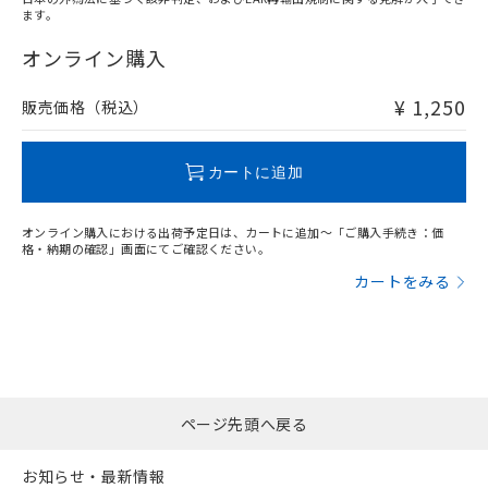
ます。
"対応済み"や非含有の記載がされた商品であっても、流通
在庫等で未対応品が混在する可能性があります。
オンライン購入
非含有品が必要な際は、弊社営業部門もしくは販売店へお
問い合わせください。
¥ 1,250
販売価格（税込）
この製品のRoHS/REACH対応状況ページへ
カートに追加
オンライン購入における出荷予定日は、カートに追加～「ご購入手続き：価
格・納期の確認」画面にてご確認ください。
カートをみる
ページ先頭へ戻る
お知らせ・最新情報