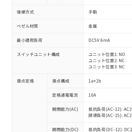
復帰方式
手動
ベゼル材質
金属
最小適用負荷
DC5V 6mA
※1 対応状況
スイッチユニット構成
ユニット位置1: NO
対応済み：EU
ユニット位置2: NC
対応予定：EU R
ユニット位置3: NC
対応予定なし：EU
調査・確認中：EU
ご利用条件
接点定格
接点構成
1a+2b
非該当品：ライセ
※1 中国RoHS
仕入先様の事情に
定格通電電流
10A
があります。
以下の条件をお読
「○」：最大均質
「×」：最大均質
本サービスは
当社は、これ
*EU RoHS指令（10物
開閉能力(AC)
抵抗負荷(AC-12): AC24
「－」：未確認で
鉛(Pb) 1000ppm以下、
くものです。
う）を輸出ま
誘導負荷(AC-15): AC24V
記
説明
六価クロム(Cr(Ⅵ)) 1
当社制御機器
などの必要な
フタル酸ビス(2-エチルヘ
号
*中国RoHS10物質の基準値 
ル（DBP） 1000ppm
在庫状況およ
当社は規制貨
Pb(鉛) :1000ppm、 Hg
開閉能力(DC)
抵抗負荷(DC-12): DC24
但し、RoHS指令で産