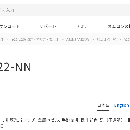
ウンロード
サポート
セミナ
オムロンの
示灯
>
φ22(φ25):照光・非照光・表示灯
>
A22NS / A22NW
>
形式仕様一覧
>
A22
22-NN
日本語
English
 非照光, 2ノッチ, 金属ベゼル, 手動復帰, 操作部色: 黒（不透明）, IP
NC