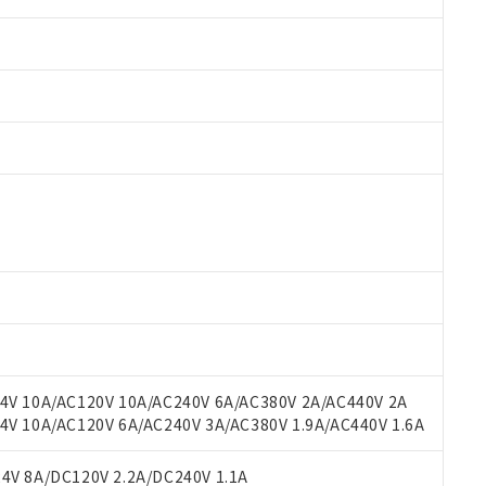
 RoHS指令（10物質）の非含有に対応した製品が提供可能な商品です
oHS指令（10物質）の非含有に対応した製品に切り替える予定のある
 RoHS指令（10物質）の非含有に非対応の商品で、対応品を出す予
 RoHS指令（10物質）の非含有の対応状況を調査中または確認中の
ンス料など無形物で、有害物質有無と関係のない商品です。
○×表
より、非含有部品としていたものが、含有品と判明した場合などやむ
みいただき、同意のうえご利用ください。
材料含有率が中国RoHSの基準値以下であることを示します。
材料含有率が中国RoHSの基準値を超えていることを示します。
、当社制御機器事業取扱商品の当社在庫状況および標準価格(税抜)
ら貴社製品のうち、外国為替および外国貿易法に定める商品（以下｢
質）：
V 10A/AC120V 10A/AC240V 6A/AC380V 2A/AC440V 2A
す。当社販売部門へお問い合わせください。
 水銀(Hg) 1000ppm以下、 カドミウム(Cd) 100ppm以下、
たは国外への提供する場合は、日本国政府の輸出許可(または役務取
 10A/AC120V 6A/AC240V 3A/AC380V 1.9A/AC440V 1.6A
000ppm以下、ポリ臭化ビフェニル類(PBB) 1000ppm以下、ポリ臭化ジフェニルエーテル類(P
事業取扱商品の中には、本サービスの対象外となる商品もあること
手続きをとります。
キシル) (DEHP)(別名：DOP) 1000ppm以下、フタル酸ブチルベンジル（BBP） 100
(GB/T26572)：
以下、フタル酸ジイソブチル (DIBP) 1000ppm以下
び標準価格照会結果は、記載している更新日時点での社内データに
物を破棄する場合は、完全に破砕するなど、違法に輸出されないよ
(水銀) : 1000ppm、 Cd(カドミウム) : 100ppm、
V 8A/DC120V 2.2A/DC240V 1.1A
業用監視および制御機器に対する適用除外項目は除く。