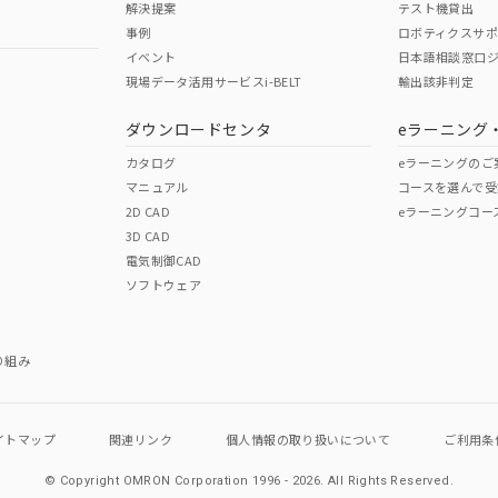
解決提案
テスト機貸出
事例
ロボティクスサ
No
No
イベント
日本語相談窓口
現場データ活用サービスi-BELT
輸出該非判定
I)
PBBs
PBDEs
DBP
ダウンロードセンタ
eラーニング
この製品の規格認証/適合
その他の認証はこちらのページからご
カタログ
eラーニングのご
マニュアル
コースを選んで受
O
O
O
2D CAD
eラーニングコー
3D CAD
電気制御CAD
在庫等で未対応品が混在する可能性があります。
ソフトウェア
問い合わせください。
この製品のRoHS/REACH対応
り組み
イトマップ
関連リンク
個人情報の
取り扱いについて
ご利用条
© Copyright OMRON Corporation 1996 - 2026.
All Rights Reserved.