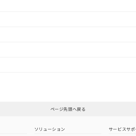
情報更新：2
情報更新：2
ードすることができます。
情報更新：
ログイン/会員登録
CCC認証
電波法
みください。
Yes
N/A
非含有証明書
※3
ページ先頭へ戻る
ダウンロードはこちら
型式承認
NK型式承認
ABS型式承認
韓国
（日本
（アメリカ
ソリューション
サービスサポ
舶規格）
船舶規格）
船舶規格）