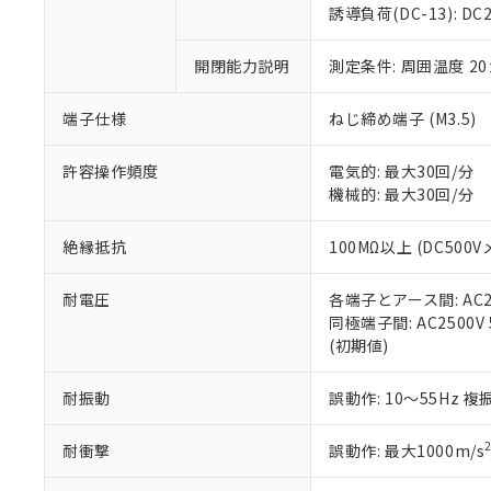
のであり、閲
ます。
Cr(Ⅵ)(六価クロム) : 
フタル酸エステル類の４
誘導負荷(DC-13): DC24
○
一定数以
DBP(フタル酸ジブチル) :
い。
当社は貴社製
DEHP(フタル酸ビス(2-エ
正式な納期状
置等に一切使
開閉能力説明
測定条件: 周囲温度 2
当社販売員に
※2 対応予定月
△
一定数に
当社は、貴社
オムロン制御
また当社は、
※2 環境保護使
在庫状況およ
部品在庫の切り替
たしません。
端子仕様
ねじ締め端子 (M3.5)
－
在庫なし
す。
「ｅ」：有害物質
機器販売
マイパーツ機
「10」：通常の
許容操作頻度
電気的: 最大30回/分
ている必要が
味します。
機械的: 最大30回/分
空
受注生産
お客様が当ウ
※3 非含有証明
「－」：未確認で
白
が、当社の製
絶縁抵抗
100MΩ以上 (DC500V
さい。
下記の非含有証明
※当社の共同
耐電圧
各端子とアース間: AC250
いる法人を指
EU RoHS指令（
同極端子間: AC2500V 5
51物質の非含有証
(初期値)
※本証明書は発行
また、RoHS指
混在することから
耐振動
誤動作: 10～55Hz 複
既に当社にて対応
り割愛しておりま
耐衝撃
誤動作: 最大1000m/s