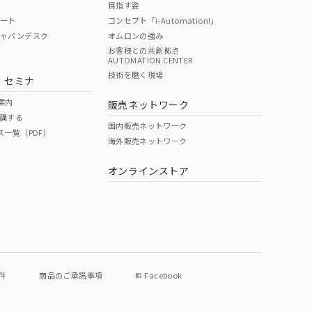
目指す姿
ポート
コンセプト「i-Automation!」
ジャパンデスク
オムロンの強み
お客様との共創拠点
AUTOMATION CENTER
DIBP
BBP
DEHP
環境保護
技術を磨く現場
・セミナ
状況ページへ
使用期限
検索ください
案内
販売ネットワーク
講する
O
O
O
e
国内販売ネットワーク
ス一覧（PDF）
海外販売ネットワーク
オンラインストア
状況ページへ
件
商品のご承諾事項
Facebook