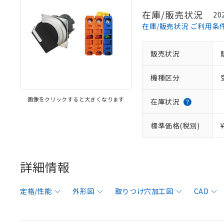
在庫/販売状況
20
在庫/販売状況 ご利用条
販売状況
機種区分
画像をクリックすると大きくなります
在庫状況
標準価格(税別)
詳細情報
定格/性能
外形図
取りつけ穴加工図
CAD