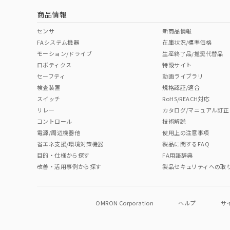
商品情報
No
No
No
No
中国 RoHS表
※1 ※2
センサ
新商品情報
FAシステム機器
在庫状況/標準価格
Pb
Hg
Cd
Cr(V
モーション/ドライブ
生産終了品/推奨代替品
ロボティクス
特設サイト
セーフティ
動画ライブラリ
検査装置
規格認証/適合
O
O
O
O
スイッチ
RoHS/REACH対応
リレー
カタログ/マニュアル訂正
コントロール
技術解説
"対応済み"や非含有の記載がされた商品であっても、流通
電源/周辺機器他
使用上の注意事項
非含有品が必要な際は、弊社営業部門もしくは販売店へお
省エネ支援/環境対策機器
製品に関するFAQ
目的・仕様から探す
FA用語辞典
改善・活用事例から探す
製品セキュリティへの取
OMRON Corporation
ヘルプ
サ