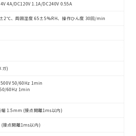
覧された時点での実際の在庫および標準価格とは異なる場合がある
1000ppm、 PBBs(ポリ臭化ビフェニル類) : 1000ppm、 PBDEs(ポリ臭化ジフェニルエーテル類
物質については閾値を超える意図的な使用がないことを確認しています。
V 4A/DC120V 1.1A/DC240V 0.55A
上の在庫あり
 1000ppm、 DIBP(フタル酸ジイソブチル) : 1000ppm、 BBP(フタル酸ブチルベンジル) :
品を、核兵器、ミサイル、化学兵器、生物兵器またはその他武器並
チルヘキシル)) : 1000ppm
況および標準価格はお客様のお取引先、またはお客様担当のオムロ
用いたしません。
0±2℃、周囲湿度 65±5%RH、操作ひん度 30回/min
ご相談ください。
は満たないが在庫あり
製品を第三者に販売する場合は、上記1、2および3の内容を当該第
機器販売店や当社販売拠点は「
販売ネットワーク
」をご確認くだ
販売先および販売に係わる関係者が違法に輸出するおそれがある場
用期限
び標準価格結果を当社の事前の承諾なく第三者に漏洩または開示し
え状況などにより、予定月が前後することがあります。
(最新の在庫状況については、お客様のお取引先、またはお客様担当
（10物質）のすべてが基準値以下であることを示します。
店・当社販売員にご確認ください)
能（部品リスト作成サービス）をご利用いただくには、I-Webメン
使用状況下において有害物質が外部に漏えいし、環境に深刻な影響を
あります。
機種、また在庫状況の情報を公開していない機種
ェブサイト上で当社にご登録された部品リストについて、当社およ
書ダウンロード
す。当社販売部門へお問い合わせください。
品・サービスに関するお客様との取引・商談に必要な範囲で利用す
合意する
キャンセル
メガ)
書をダウンロードすることができます。
利用者とは、
"個人情報の共同利用に関して"
の「1.共同利用者の
0V 50/60Hz 1min
します。
10物質）の非含有証明書
0/60Hz 1min
明書（当社基準）
日時点で非含有を証明するもので、過去に遡って非含有を証明するも
令のフタル酸エステル類４物質の対応では、対応完了までの期間は出
備考欄に対応日を記載しておりました。
振幅 1.5mm (接点開離1ms以内)
品への在庫切替を完了していることから、特段のことがない限り、20
す。
2
(接点開離1ms以内)