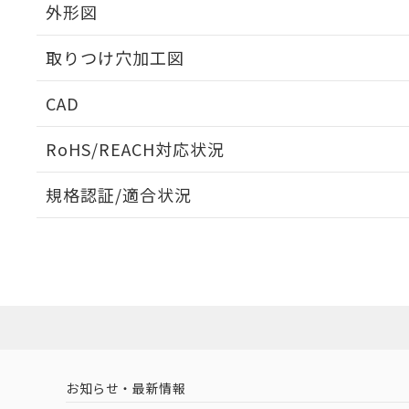
外形図
取りつけ穴加工図
CAD
ログイン/会員登録いただくと、CADデータをダウンロ
RoHS/REACH対応状況
規格認証/適合状況
EU RoHS
注意事項・凡例
UL認証
CSA認証
CEマーキング
ダウンロードデータをご利用いただく前に、以下を必ずお読
Yes
Yes
Yes
対応状況
対応予定月
※1
※2
ソフトウェアの使用条件
対応済み
LR型式承認
DNV型式承認
BV型式承認
KR
（イギリス
（ノルウェー
（フランス
（
お知らせ・最新情報
中国 RoHS
注意事項・凡例
船舶規格）
船舶規格）
船舶規格）
船