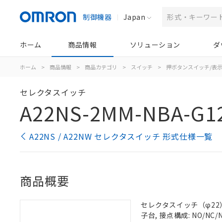
制御機器
Japan
ホーム
商品情報
ソリューション
ダ
ホーム
>
商品情報
>
商品カテゴリ
>
スイッチ
>
押ボタンスイッチ/表
セレクタスイッチ
A22NS-2MM-NBA-G1
A22NS / A22NW セレクタスイッチ 形式仕様一覧
商品概要
セレクタスイッチ（φ22）,
子台, 接点構成: NO/NC/