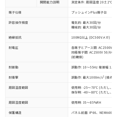
開閉能力説明
測定条件: 周囲温度 20±2℃、
対応予定なし：EU RoHS指令（10物質）の
以下の条件をお読みいただき、同意のうえ
非含有に非対応の商品で、対応品を出す予
ご利用ください。
端子仕様
プッシュインPlus端子台
定はありません。
調査・確認中：EU RoHS指令（10物質）の
本サービスは、当社制御機器事業取扱
許容操作頻度
電気的: 最大30回/分
※1 中国RoHS○×表
非含有の対応状況を調査中または確認中の
機械的: 最大30回/分
商品の当社在庫状況および標準価格
商品です。
(税抜)を提供させていただくもので
「○」：最大均質材料含有率が中国RoHSの
非該当品：ライセンス料など無形物で、有
絶縁抵抗
100MΩ以上 (DC500Vメガ)
す。
基準値以下であることを示します。
害物質有無と関係のない商品です。
当社制御機器事業取扱商品の中には、
「×」：最大均質材料含有率が中国RoHSの
仕入先様の事情により、非含有部品として
耐電圧
各端子とアース間: AC2500V 50/
本サービスの対象外となる商品もある
基準値を超えていることを示します。
いたものが、含有品と判明した場合などや
同極端子間: AC2500V 50/60Hz
当社は、これら貴社製品のうち、外国
ことをご了承ください。
「－」：未確認です。当社販売部門へお問
(初期値)
むを得ず変更することがあります。
為替および外国貿易法に定める商品
在庫状況および標準価格照会結果は、
い合わせください。
（以下｢規制貨物等」という）を輸出
記載している更新日時点での社内デー
耐振動
誤動作: 10～55Hz 複振幅 1.
*EU RoHS指令（10物質）：
または国外への提供する場合は、日本
記
タに基づき作成されるものであり、閲
説明
鉛(Pb) 1000ppm以下、 水銀(Hg) 1000ppm以下、 カド
*中国RoHS10物質の基準値 (GB/T26572)：
国政府の輸出許可(または役務取引許
号
覧された時点での実際の在庫および標
ミウム(Cd) 100ppm以下、
2
耐衝撃
誤動作: 最大1000m/s
(接点開
Pb(鉛) :1000ppm、 Hg(水銀) : 1000ppm、 Cd(カドミウ
可)を取得するなどの必要な手続きを
六価クロム(Cr(Ⅵ)) 1000ppm以下、ポリ臭化ビフェニル
ム) : 100ppm、
準価格とは異なる場合があることをご
類(PBB) 1000ppm以下、ポリ臭化ジフェニルエーテル類
Cr(Ⅵ)(六価クロム) : 1000ppm、 PBBs(ポリ臭化ビフェ
とります。
周囲温度範囲
使用時: -25～70℃ (ただし
了承ください。
(PBDE) 1000ppm以下、フタル酸ビス(2-エチルヘキシ
○
一定数以上の在庫あり
ニル類) : 1000ppm、 PBDEs(ポリ臭化ジフェニルエーテ
当社は規制貨物を破棄する場合は、完
保存時: -40～80℃ (ただし
ル) (DEHP)(別名：DOP) 1000ppm以下、フタル酸ブチ
正式な納期状況および標準価格はお客
ル類) : 1000ppm、
ルベンジル（BBP） 1000ppm以下、フタル酸ジブチル
全に破砕するなど、違法に輸出されな
DBP(フタル酸ジブチル) : 1000ppm、 DIBP(フタル酸ジ
様のお取引先、またはお客様担当のオ
（DBP） 1000ppm以下、フタル酸ジイソブチル
イソブチル) : 1000ppm、 BBP(フタル酸ブチルベンジ
△
一定数には満たないが在庫あり
周囲湿度範囲
使用時: 35～85%RH
いよう必要な手段を講じます。
ムロン制御機器販売店・当社販売員に
(DIBP) 1000ppm以下
ル) : 1000ppm、
当社は貴社製品を、核兵器、ミサイ
但し、RoHS指令で産業用監視および制御機器に対する
DEHP(フタル酸ビス(2-エチルヘキシル)) : 1000ppm
ご相談ください。
適用除外項目は除く。
保護構造
パネル前面: IP66、NEMA4X, N
ル、化学兵器、生物兵器またはその他
－
在庫なし(最新の在庫状況につ
オムロン制御機器販売店や当社販売拠
フタル酸エステル類の４物質については閾値を超える意