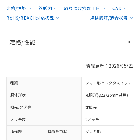
定格/性能
外形図
取りつけ穴加工図
CAD
RoHS/REACH対応状況
規格認証/適合状況
定格/性能
情報更新：2026/05/21
種類
ツマミ形セレクタスイッチ
胴体形状
丸胴形(φ22/25mm共用)
照光/非照光
非照光
ノッチ数
2ノッチ
操作部
操作部形状
ツマミ形