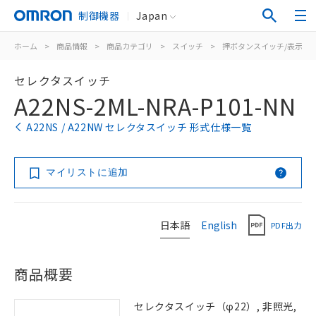
制御機器
Japan
ホーム
>
商品情報
>
商品カテゴリ
>
スイッチ
>
押ボタンスイッチ/表示灯
セレクタスイッチ
A22NS-2ML-NRA-P101-NN
A22NS / A22NW セレクタスイッチ 形式仕様一覧
マイリストに追加
日本語
English
PDF出力
商品概要
セレクタスイッチ（φ22）, 非照光,