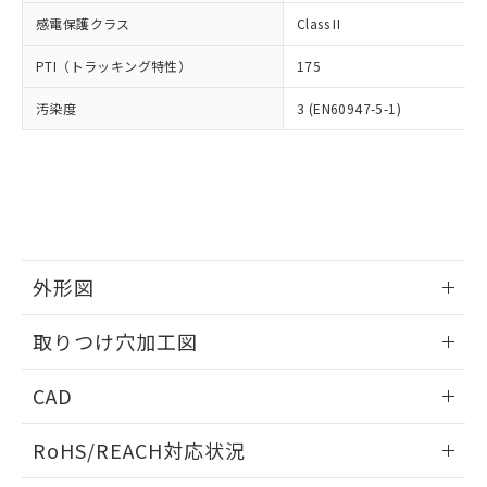
武器並びにこれらの製造装置等に一切
いては、お客様のお取引先、ま
図的な使用がないことを確認しています。
点は「
販売ネットワーク
」をご確認
感電保護クラス
Class II
※2 環境保護使用期限
使用いたしません。
たはお客様担当のオムロン制御
ください。
当社は、貴社製品を第三者に販売する
機器販売店・当社販売員にご確
在庫状況および標準価格結果を当社の
PTI（トラッキング特性）
175
※2 対応予定月
「ｅ」：有害物質（10物質）のすべてが基
場合は、上記1、2および3の内容を当
認ください)
事前の承諾なく第三者に漏洩または開
準値以下であることを示します。
該第三者に通知します。また当社は、
示しないようお願いします。
汚染度
3 (EN60947-5-1)
部品在庫の切り替え状況などにより、予定
「10」：通常の使用状況下において有害物
販売先および販売に係わる関係者が違
マイパーツ機能（部品リスト作成サー
空
受注生産機種、また在庫状況の
月が前後することがあります。
質が外部に漏えいし、環境に深刻な影響を
法に輸出するおそれがある場合は、取
ビス）をご利用いただくには、I-Web
白
情報を公開していない機種
及ぼさない年数を意味します。
り引きをいたしません。
メンバーズにご登録されている必要が
「－」：未確認です。当社販売部門へお問
あります。
い合わせください。
お客様が当ウェブサイト上で当社にご
※3 非含有証明書ダウンロード
登録された部品リストについて、当社
および当社の共同利用者が、当社の製
下記の非含有証明書をダウンロードするこ
外形図
品・サービスに関するお客様との取
とができます。
合意する
キャンセル
引・商談に必要な範囲で利用すること
情報更新：2026/05/21
をご了承ください。
取りつけ穴加工図
EU RoHS指令（10物質）の非含有証明書
※当社の共同利用者とは、
"個人情報
51物質の非含有証明書（当社基準）
情報更新：2026/05/21
の共同利用に関して"
の「1.共同利
CAD
※本証明書は発行日時点で非含有を証明す
用者の範囲」に記載されている法人を
るもので、過去に遡って非含有を証明する
指します。
ログイン/会員登録いただくと、CADデータをダウンロー
ものではありません。
RoHS/REACH対応状況
ドすることができます。
また、RoHS指令のフタル酸エステル類４
物質の対応では、対応完了までの期間は出