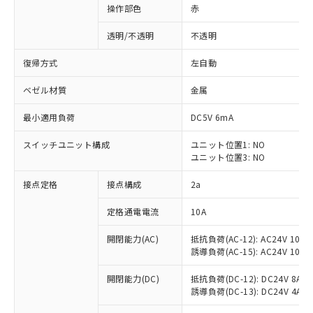
操作部色
赤
透明/不透明
不透明
復帰方式
左自動
ベゼル材質
金属
最小適用負荷
DC5V 6mA
スイッチユニット構成
ユニット位置1: NO
ユニット位置3: NO
接点定格
接点構成
2a
※1 対応状況
定格通電電流
10A
対応済み：EU RoHS指令（10物質）の
開閉能力(AC)
抵抗負荷(AC-12): AC24V 10A/A
非含有に対応した製品が提供可能な商品で
誘導負荷(AC-15): AC24V 10A/AC
す。
対応予定：EU RoHS指令（10物質）の非含
開閉能力(DC)
抵抗負荷(DC-12): DC24V 8A/DC
ご利用条件
有に対応した製品に切り替える予定のある
誘導負荷(DC-13): DC24V 4A/DC
商品です。