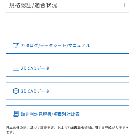
情報更新：2026/7/29
規格認証/適合状況
荷製品に未対応品が混在することから備考
欄に対応日を記載しておりました。
ログイン/会員登録
EU RoHS
注意事項・凡例
A22NS-2ML-NRA-P101-NNについての規格認証/適合状況に
既に当社にて対応品への在庫切替を完了
ついては、「カスタマーサポートセンタ お客様相談室」また
していることから、特段のことがない限
は貴社担当オムロン営業員または販売店にお問い合わせくだ
り、2022年1月12日より割愛しておりま
対応状況
対応予定月
※1
※2
さい。
ダウンロードデータをご利用いただく前に、以下を必ずお読
す。
みください。
カタログ/データシート/マニュアル
対応済み
ソフトウェアの使用条件
お問い合わせ
中国 RoHS
注意事項・凡例
2D CADデータ
中国 RoHS表
※1 ※2
3D CADデータ
Pb
Hg
Cd
Cr(VI)
該非判定見解書/項目別対比表
O
O
O
O
日本の外為法に基づく該非判定、およびEAR再輸出規制に関する見解が入手でき
ます。