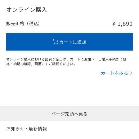
"対応済み"や非含有の記載がされた商品であっても、流通
在庫等で未対応品が混在する可能性があります。
オンライン購入
非含有品が必要な際は、弊社営業部門もしくは販売店へお
問い合わせください。
¥ 1,890
販売価格（税込）
この製品のRoHS/REACH対応状況ページへ
カートに追加
オンライン購入における出荷予定日は、カートに追加～「ご購入手続き：価
格・納期の確認」画面にてご確認ください。
カートをみる
ページ先頭へ戻る
お知らせ・最新情報