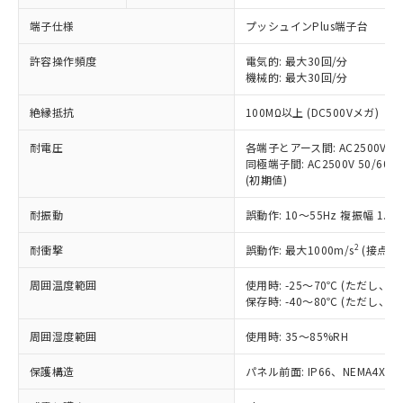
対応予定なし：EU RoHS指令（10物質）の
以下の条件をお読みいただき、同意のうえ
非含有に非対応の商品で、対応品を出す予
端子仕様
プッシュインPlus端子台
ご利用ください。
定はありません。
調査・確認中：EU RoHS指令（10物質）の
許容操作頻度
電気的: 最大30回/分
本サービスは、当社制御機器事業取扱
※1 中国RoHS○×表
非含有の対応状況を調査中または確認中の
機械的: 最大30回/分
商品の当社在庫状況および標準価格
商品です。
(税抜)を提供させていただくもので
「○」：最大均質材料含有率が中国RoHSの
絶縁抵抗
100MΩ以上 (DC500Vメガ)
非該当品：ライセンス料など無形物で、有
す。
基準値以下であることを示します。
害物質有無と関係のない商品です。
当社制御機器事業取扱商品の中には、
耐電圧
各端子とアース間: AC2500V 50/
「×」：最大均質材料含有率が中国RoHSの
仕入先様の事情により、非含有部品として
本サービスの対象外となる商品もある
同極端子間: AC2500V 50/60Hz
基準値を超えていることを示します。
いたものが、含有品と判明した場合などや
当社は、これら貴社製品のうち、外国
(初期値)
ことをご了承ください。
「－」：未確認です。当社販売部門へお問
むを得ず変更することがあります。
為替および外国貿易法に定める商品
在庫状況および標準価格照会結果は、
い合わせください。
（以下｢規制貨物等」という）を輸出
耐振動
誤動作: 10～55Hz 複振幅 1.
記載している更新日時点での社内デー
*EU RoHS指令（10物質）：
または国外への提供する場合は、日本
記
タに基づき作成されるものであり、閲
説明
鉛(Pb) 1000ppm以下、 水銀(Hg) 1000ppm以下、 カド
*中国RoHS10物質の基準値 (GB/T26572)：
2
耐衝撃
誤動作: 最大1000m/s
(接点開
国政府の輸出許可(または役務取引許
号
覧された時点での実際の在庫および標
ミウム(Cd) 100ppm以下、
Pb(鉛) :1000ppm、 Hg(水銀) : 1000ppm、 Cd(カドミウ
可)を取得するなどの必要な手続きを
六価クロム(Cr(Ⅵ)) 1000ppm以下、ポリ臭化ビフェニル
ム) : 100ppm、
準価格とは異なる場合があることをご
類(PBB) 1000ppm以下、ポリ臭化ジフェニルエーテル類
周囲温度範囲
使用時: -25～70℃ (ただし
Cr(Ⅵ)(六価クロム) : 1000ppm、 PBBs(ポリ臭化ビフェ
とります。
了承ください。
(PBDE) 1000ppm以下、フタル酸ビス(2-エチルヘキシ
○
一定数以上の在庫あり
ニル類) : 1000ppm、 PBDEs(ポリ臭化ジフェニルエーテ
保存時: -40～80℃ (ただし
当社は規制貨物を破棄する場合は、完
ル) (DEHP)(別名：DOP) 1000ppm以下、フタル酸ブチ
正式な納期状況および標準価格はお客
ル類) : 1000ppm、
ルベンジル（BBP） 1000ppm以下、フタル酸ジブチル
全に破砕するなど、違法に輸出されな
DBP(フタル酸ジブチル) : 1000ppm、 DIBP(フタル酸ジ
様のお取引先、またはお客様担当のオ
周囲湿度範囲
使用時: 35～85%RH
（DBP） 1000ppm以下、フタル酸ジイソブチル
イソブチル) : 1000ppm、 BBP(フタル酸ブチルベンジ
△
一定数には満たないが在庫あり
いよう必要な手段を講じます。
ムロン制御機器販売店・当社販売員に
(DIBP) 1000ppm以下
ル) : 1000ppm、
当社は貴社製品を、核兵器、ミサイ
但し、RoHS指令で産業用監視および制御機器に対する
DEHP(フタル酸ビス(2-エチルヘキシル)) : 1000ppm
ご相談ください。
保護構造
パネル前面: IP66、NEMA4X, N
適用除外項目は除く。
ル、化学兵器、生物兵器またはその他
－
在庫なし(最新の在庫状況につ
オムロン制御機器販売店や当社販売拠
フタル酸エステル類の４物質については閾値を超える意
武器並びにこれらの製造装置等に一切