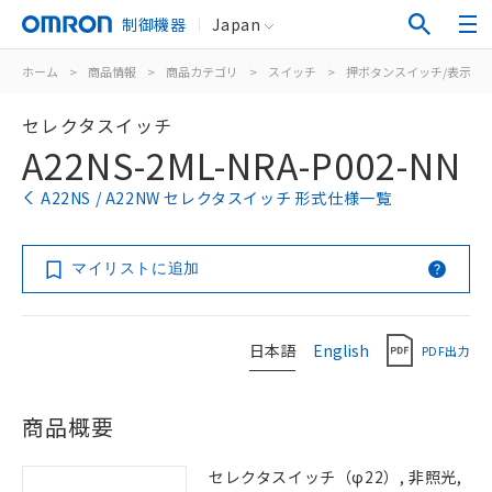
制御機器
Japan
ホーム
>
商品情報
>
商品カテゴリ
>
スイッチ
>
押ボタンスイッチ/表示灯
セレクタスイッチ
A22NS-2ML-NRA-P002-NN
A22NS / A22NW セレクタスイッチ 形式仕様一覧
マイリストに追加
日本語
English
PDF出力
商品概要
セレクタスイッチ（φ22）, 非照光,