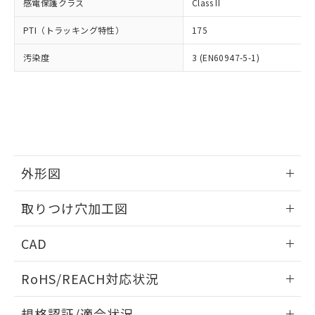
いては、お客様のお取引先、ま
図的な使用がないことを確認しています。
感電保護クラス
Class II
点は「
販売ネットワーク
」をご確認
※2 環境保護使用期限
使用いたしません。
たはお客様担当のオムロン制御
ください。
当社は、貴社製品を第三者に販売する
PTI（トラッキング特性）
175
機器販売店・当社販売員にご確
在庫状況および標準価格結果を当社の
※2 対応予定月
「ｅ」：有害物質（10物質）のすべてが基
場合は、上記1、2および3の内容を当
認ください)
事前の承諾なく第三者に漏洩または開
準値以下であることを示します。
汚染度
3 (EN60947-5-1)
該第三者に通知します。また当社は、
示しないようお願いします。
部品在庫の切り替え状況などにより、予定
「10」：通常の使用状況下において有害物
販売先および販売に係わる関係者が違
マイパーツ機能（部品リスト作成サー
空
受注生産機種、また在庫状況の
月が前後することがあります。
質が外部に漏えいし、環境に深刻な影響を
法に輸出するおそれがある場合は、取
ビス）をご利用いただくには、I-Web
白
情報を公開していない機種
及ぼさない年数を意味します。
り引きをいたしません。
メンバーズにご登録されている必要が
「－」：未確認です。当社販売部門へお問
あります。
い合わせください。
お客様が当ウェブサイト上で当社にご
※3 非含有証明書ダウンロード
登録された部品リストについて、当社
および当社の共同利用者が、当社の製
外形図
下記の非含有証明書をダウンロードするこ
品・サービスに関するお客様との取
とができます。
合意する
キャンセル
引・商談に必要な範囲で利用すること
情報更新：2026/05/21
取りつけ穴加工図
をご了承ください。
EU RoHS指令（10物質）の非含有証明書
※当社の共同利用者とは、
"個人情報
情報更新：2026/05/21
51物質の非含有証明書（当社基準）
の共同利用に関して"
の「1.共同利
CAD
※本証明書は発行日時点で非含有を証明す
用者の範囲」に記載されている法人を
るもので、過去に遡って非含有を証明する
ログイン/会員登録いただくと、CADデータをダウンロー
指します。
RoHS/REACH対応状況
ものではありません。
ドすることができます。
また、RoHS指令のフタル酸エステル類４
情報更新：2026/7/29
物質の対応では、対応完了までの期間は出
規格認証/適合状況