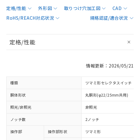
定格/性能
外形図
取りつけ穴加工図
CAD
RoHS/REACH対応状況
規格認証/適合状況
定格/性能
情報更新：2026/05/21
種類
ツマミ形セレクタスイッチ
胴体形状
丸胴形(φ22/25mm共用)
照光/非照光
非照光
ノッチ数
2ノッチ
操作部
操作部形状
ツマミ形