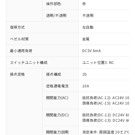
操作部色
赤
透明/不透明
不透明
復帰方式
左自動
ベゼル材質
金属
最小適用負荷
DC5V 6mA
スイッチユニット構成
ユニット位置3: NC
接点定格
接点構成
1b
※1 対応状況
定格通電電流
10A
対応済み：EU RoHS指令（10物質）の
開閉能力(AC)
抵抗負荷(AC-12): AC24V 10A/A
誘導負荷(AC-15): AC24V 10A/AC
非含有に対応した製品が提供可能な商品で
す。
開閉能力(DC)
抵抗負荷(DC-12): DC24V 8A/DC
対応予定：EU RoHS指令（10物質）の非含
誘導負荷(DC-13): DC24V 4A/DC
ご利用条件
有に対応した製品に切り替える予定のある
商品です。
開閉能力説明
測定条件: 周囲温度 20±2℃、