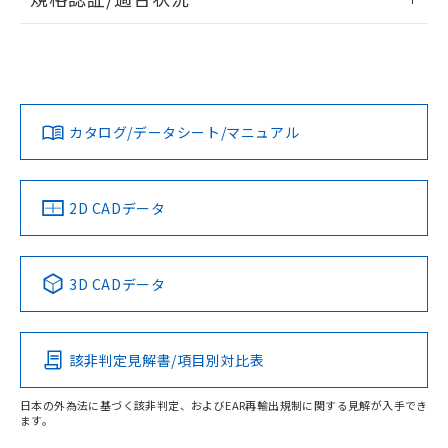
荷製品に未対応品が混在することから備考
ログイン/会員登録
EU RoHS
注意事項・凡例
欄に対応日を記載しておりました。
A22NS-2ML-NRA-P002-NNについての規格認証/適合状況に
既に当社にて対応品への在庫切替を完了
ついては、「カスタマーサポートセンタ お客様相談室」また
していることから、特段のことがない限
は貴社担当オムロン営業員または販売店にお問い合わせくだ
対応状況
対応予定月
※1
※2
り、2022年1月12日より割愛しておりま
さい。
ダウンロードデータをご利用いただく前に、以下を必ずお読
す。
みください。
カタログ/データシート/マニュアル
対応済み
ソフトウェアの使用条件
お問い合わせ
中国 RoHS
注意事項・凡例
2D CADデータ
中国 RoHS表
※1 ※2
3D CADデータ
Pb
Hg
Cd
Cr(VI)
該非判定見解書/項目別対比表
O
O
O
O
日本の外為法に基づく該非判定、およびEAR再輸出規制に関する見解が入手でき
ます。
"対応済み"や非含有の記載がされた商品であっても、流通