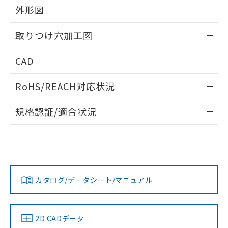
の共同利用に関して"
の「1.共同利
外形図
※本証明書は発行日時点で非含有を証明す
用者の範囲」に記載されている法人を
るもので、過去に遡って非含有を証明する
指します。
情報更新：2026/05/21
ものではありません。
取りつけ穴加工図
また、RoHS指令のフタル酸エステル類４
物質の対応では、対応完了までの期間は出
情報更新：2026/05/21
CAD
荷製品に未対応品が混在することから備考
欄に対応日を記載しておりました。
ログイン/会員登録いただくと、CADデータをダウンロー
既に当社にて対応品への在庫切替を完了
RoHS/REACH対応状況
ドすることができます。
していることから、特段のことがない限
情報更新：2026/7/29
り、2022年1月12日より割愛しておりま
規格認証/適合状況
す。
ログイン/会員登録
EU RoHS
注意事項・凡例
UL認証
CSA認証
CEマーキング
Yes
Yes
Yes
対応状況
対応予定月
※1
※2
ダウンロードデータをご利用いただく前に、以下を必ずお読
みください。
カタログ/データシート/マニュアル
対応済み
ソフトウェアの使用条件
LR型式承認
DNV型式承認
BV型式承認
KR型式承
（イギリス
（ノルウェー
（フランス
（韓国
船舶規格）
船舶規格）
船舶規格）
船舶規格
中国 RoHS
注意事項・凡例
2D CADデータ