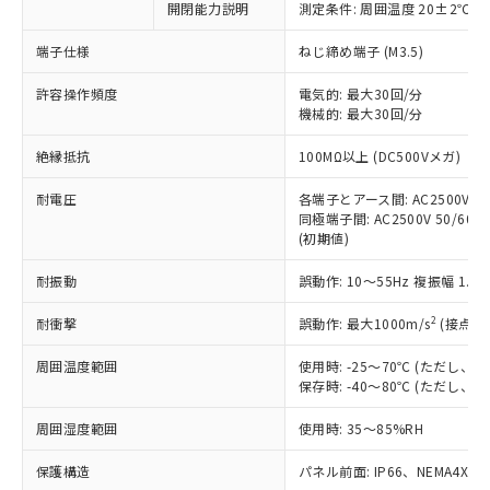
非含有に対応した製品が提供可能な商品で
開閉能力説明
測定条件: 周囲温度 20±2℃、
す。
端子仕様
ねじ締め端子 (M3.5)
対応予定：EU RoHS指令（10物質）の非含
ご利用条件
有に対応した製品に切り替える予定のある
許容操作頻度
電気的: 最大30回/分
商品です。
機械的: 最大30回/分
対応予定なし：EU RoHS指令（10物質）の
以下の条件をお読みいただき、同意のうえ
非含有に非対応の商品で、対応品を出す予
絶縁抵抗
100MΩ以上 (DC500Vメガ)
ご利用ください。
定はありません。
調査・確認中：EU RoHS指令（10物質）の
耐電圧
各端子とアース間: AC2500V 50/
本サービスは、当社制御機器事業取扱
※1 中国RoHS○×表
非含有の対応状況を調査中または確認中の
同極端子間: AC2500V 50/60Hz
商品の当社在庫状況および標準価格
商品です。
(初期値)
(税抜)を提供させていただくもので
「○」：最大均質材料含有率が中国RoHSの
非該当品：ライセンス料など無形物で、有
す。
基準値以下であることを示します。
耐振動
誤動作: 10～55Hz 複振幅 1.
害物質有無と関係のない商品です。
当社制御機器事業取扱商品の中には、
「×」：最大均質材料含有率が中国RoHSの
仕入先様の事情により、非含有部品として
本サービスの対象外となる商品もある
2
耐衝撃
誤動作: 最大1000m/s
(接点開
基準値を超えていることを示します。
いたものが、含有品と判明した場合などや
当社は、これら貴社製品のうち、外国
ことをご了承ください。
「－」：未確認です。当社販売部門へお問
むを得ず変更することがあります。
為替および外国貿易法に定める商品
在庫状況および標準価格照会結果は、
周囲温度範囲
使用時: -25～70℃ (ただし
い合わせください。
（以下｢規制貨物等」という）を輸出
記載している更新日時点での社内デー
保存時: -40～80℃ (ただし
*EU RoHS指令（10物質）：
または国外への提供する場合は、日本
記
タに基づき作成されるものであり、閲
説明
鉛(Pb) 1000ppm以下、 水銀(Hg) 1000ppm以下、 カド
*中国RoHS10物質の基準値 (GB/T26572)：
国政府の輸出許可(または役務取引許
周囲湿度範囲
使用時: 35～85%RH
号
覧された時点での実際の在庫および標
ミウム(Cd) 100ppm以下、
Pb(鉛) :1000ppm、 Hg(水銀) : 1000ppm、 Cd(カドミウ
可)を取得するなどの必要な手続きを
六価クロム(Cr(Ⅵ)) 1000ppm以下、ポリ臭化ビフェニル
ム) : 100ppm、
準価格とは異なる場合があることをご
類(PBB) 1000ppm以下、ポリ臭化ジフェニルエーテル類
Cr(Ⅵ)(六価クロム) : 1000ppm、 PBBs(ポリ臭化ビフェ
保護構造
とります。
パネル前面: IP66、NEMA4X, N
了承ください。
(PBDE) 1000ppm以下、フタル酸ビス(2-エチルヘキシ
○
一定数以上の在庫あり
ニル類) : 1000ppm、 PBDEs(ポリ臭化ジフェニルエーテ