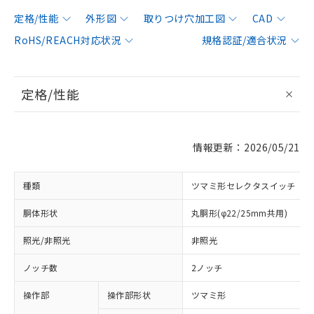
定格/性能
外形図
取りつけ穴加工図
CAD
RoHS/REACH対応状況
規格認証/適合状況
定格/性能
情報更新：2026/05/21
種類
ツマミ形セレクタスイッチ
胴体形状
丸胴形(φ22/25mm共用)
照光/非照光
非照光
ノッチ数
2ノッチ
操作部
操作部形状
ツマミ形