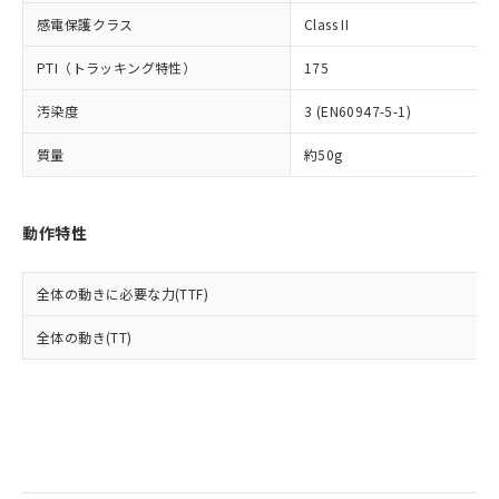
当社は規制貨物を破棄する場合は、完
ル) (DEHP)(別名：DOP) 1000ppm以下、フタル酸ブチ
正式な納期状況および標準価格はお客
ル類) : 1000ppm、
感電保護クラス
Class II
ルベンジル（BBP） 1000ppm以下、フタル酸ジブチル
全に破砕するなど、違法に輸出されな
DBP(フタル酸ジブチル) : 1000ppm、 DIBP(フタル酸ジ
様のお取引先、またはお客様担当のオ
（DBP） 1000ppm以下、フタル酸ジイソブチル
イソブチル) : 1000ppm、 BBP(フタル酸ブチルベンジ
△
一定数には満たないが在庫あり
いよう必要な手段を講じます。
ムロン制御機器販売店・当社販売員に
(DIBP) 1000ppm以下
ル) : 1000ppm、
PTI（トラッキング特性）
175
当社は貴社製品を、核兵器、ミサイ
但し、RoHS指令で産業用監視および制御機器に対する
DEHP(フタル酸ビス(2-エチルヘキシル)) : 1000ppm
ご相談ください。
適用除外項目は除く。
ル、化学兵器、生物兵器またはその他
－
在庫なし(最新の在庫状況につ
オムロン制御機器販売店や当社販売拠
フタル酸エステル類の４物質については閾値を超える意
汚染度
3 (EN60947-5-1)
武器並びにこれらの製造装置等に一切
いては、お客様のお取引先、ま
図的な使用がないことを確認しています。
点は「
販売ネットワーク
」をご確認
※2 環境保護使用期限
使用いたしません。
たはお客様担当のオムロン制御
ください。
質量
約50g
当社は、貴社製品を第三者に販売する
機器販売店・当社販売員にご確
在庫状況および標準価格結果を当社の
※2 対応予定月
「ｅ」：有害物質（10物質）のすべてが基
場合は、上記1、2および3の内容を当
認ください)
事前の承諾なく第三者に漏洩または開
準値以下であることを示します。
該第三者に通知します。また当社は、
示しないようお願いします。
動作特性
部品在庫の切り替え状況などにより、予定
「10」：通常の使用状況下において有害物
販売先および販売に係わる関係者が違
マイパーツ機能（部品リスト作成サー
空
受注生産機種、また在庫状況の
月が前後することがあります。
質が外部に漏えいし、環境に深刻な影響を
法に輸出するおそれがある場合は、取
ビス）をご利用いただくには、I-Web
白
情報を公開していない機種
及ぼさない年数を意味します。
り引きをいたしません。
メンバーズにご登録されている必要が
全体の動きに必要な力(TTF)
「－」：未確認です。当社販売部門へお問
あります。
い合わせください。
全体の動き(TT)
お客様が当ウェブサイト上で当社にご
※3 非含有証明書ダウンロード
登録された部品リストについて、当社
および当社の共同利用者が、当社の製
下記の非含有証明書をダウンロードするこ
品・サービスに関するお客様との取
とができます。
合意する
キャンセル
引・商談に必要な範囲で利用すること
をご了承ください。
EU RoHS指令（10物質）の非含有証明書
※当社の共同利用者とは、
"個人情報
51物質の非含有証明書（当社基準）