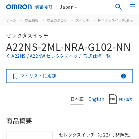
制御機器
Japan
ホーム
>
商品情報
>
商品カテゴリ
>
スイッチ
>
押ボタンスイッチ/表示灯
セレクタスイッチ
A22NS-2ML-NRA-G102-NN
A22NS / A22NW セレクタスイッチ 形式仕様一覧
マイリストに追加
日本語
English
PDF出力
商品概要
セレクタスイッチ（φ22）, 非照光,