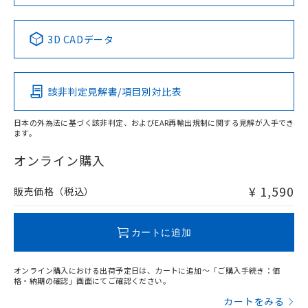
No
No
No
No
中国 RoHS表
※1 ※2
3D CADデータ
この製品の規格認証/適合状況ページへ
Pb
Hg
Cd
Cr(VI)
その他の認証はこちらのページからご検索ください
該非判定見解書/項目別対比表
O
O
O
O
日本の外為法に基づく該非判定、およびEAR再輸出規制に関する見解が入手でき
ます。
"対応済み"や非含有の記載がされた商品であっても、流通
在庫等で未対応品が混在する可能性があります。
オンライン購入
非含有品が必要な際は、弊社営業部門もしくは販売店へお
問い合わせください。
¥ 1,590
販売価格（税込）
この製品のRoHS/REACH対応状況ページへ
カートに追加
オンライン購入における出荷予定日は、カートに追加～「ご購入手続き：価
格・納期の確認」画面にてご確認ください。
カートをみる