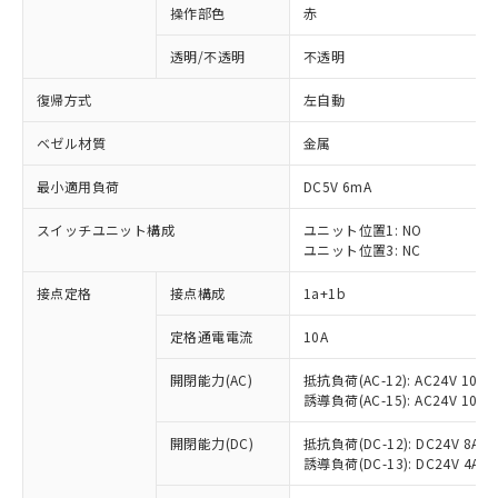
操作部色
赤
透明/不透明
不透明
復帰方式
左自動
ベゼル材質
金属
最小適用負荷
DC5V 6mA
スイッチユニット構成
ユニット位置1: NO
ユニット位置3: NC
接点定格
接点構成
1a+1b
定格通電電流
10A
開閉能力(AC)
抵抗負荷(AC-12): AC24V 10A/A
誘導負荷(AC-15): AC24V 10A/AC
※1 対応状況
開閉能力(DC)
抵抗負荷(DC-12): DC24V 8A/DC
誘導負荷(DC-13): DC24V 4A/DC
対応済み：EU RoHS指令（10物質）の