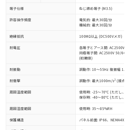
対応予定なし：EU RoHS指令（10物質）の
以下の条件をお読みいただき、同意のうえ
非含有に非対応の商品で、対応品を出す予
端子仕様
ねじ締め端子 (M3.5)
ご利用ください。
定はありません。
調査・確認中：EU RoHS指令（10物質）の
許容操作頻度
電気的: 最大30回/分
本サービスは、当社制御機器事業取扱
※1 中国RoHS○×表
非含有の対応状況を調査中または確認中の
機械的: 最大30回/分
商品の当社在庫状況および標準価格
商品です。
(税抜)を提供させていただくもので
「○」：最大均質材料含有率が中国RoHSの
絶縁抵抗
100MΩ以上 (DC500Vメガ)
非該当品：ライセンス料など無形物で、有
す。
基準値以下であることを示します。
害物質有無と関係のない商品です。
当社制御機器事業取扱商品の中には、
耐電圧
各端子とアース間: AC2500V 50/
「×」：最大均質材料含有率が中国RoHSの
仕入先様の事情により、非含有部品として
本サービスの対象外となる商品もある
同極端子間: AC2500V 50/60Hz
基準値を超えていることを示します。
いたものが、含有品と判明した場合などや
当社は、これら貴社製品のうち、外国
(初期値)
ことをご了承ください。
「－」：未確認です。当社販売部門へお問
むを得ず変更することがあります。
為替および外国貿易法に定める商品
在庫状況および標準価格照会結果は、
い合わせください。
（以下｢規制貨物等」という）を輸出
耐振動
誤動作: 10～55Hz 複振幅 1.
記載している更新日時点での社内デー
*EU RoHS指令（10物質）：
または国外への提供する場合は、日本
記
タに基づき作成されるものであり、閲
説明
鉛(Pb) 1000ppm以下、 水銀(Hg) 1000ppm以下、 カド
*中国RoHS10物質の基準値 (GB/T26572)：
2
耐衝撃
誤動作: 最大1000m/s
(接点開
国政府の輸出許可(または役務取引許
号
覧された時点での実際の在庫および標
ミウム(Cd) 100ppm以下、
Pb(鉛) :1000ppm、 Hg(水銀) : 1000ppm、 Cd(カドミウ
可)を取得するなどの必要な手続きを
六価クロム(Cr(Ⅵ)) 1000ppm以下、ポリ臭化ビフェニル
ム) : 100ppm、
準価格とは異なる場合があることをご
類(PBB) 1000ppm以下、ポリ臭化ジフェニルエーテル類
周囲温度範囲
使用時: -25～70℃ (ただし
Cr(Ⅵ)(六価クロム) : 1000ppm、 PBBs(ポリ臭化ビフェ
とります。
了承ください。
(PBDE) 1000ppm以下、フタル酸ビス(2-エチルヘキシ
○
一定数以上の在庫あり
ニル類) : 1000ppm、 PBDEs(ポリ臭化ジフェニルエーテ
保存時: -40～80℃ (ただし
当社は規制貨物を破棄する場合は、完
ル) (DEHP)(別名：DOP) 1000ppm以下、フタル酸ブチ
正式な納期状況および標準価格はお客
ル類) : 1000ppm、
ルベンジル（BBP） 1000ppm以下、フタル酸ジブチル
全に破砕するなど、違法に輸出されな
DBP(フタル酸ジブチル) : 1000ppm、 DIBP(フタル酸ジ
様のお取引先、またはお客様担当のオ
周囲湿度範囲
使用時: 35～85%RH
（DBP） 1000ppm以下、フタル酸ジイソブチル
イソブチル) : 1000ppm、 BBP(フタル酸ブチルベンジ
△
一定数には満たないが在庫あり
いよう必要な手段を講じます。
ムロン制御機器販売店・当社販売員に
(DIBP) 1000ppm以下
ル) : 1000ppm、
当社は貴社製品を、核兵器、ミサイ
但し、RoHS指令で産業用監視および制御機器に対する
DEHP(フタル酸ビス(2-エチルヘキシル)) : 1000ppm
ご相談ください。
保護構造
パネル前面: IP66、NEMA4X, N
適用除外項目は除く。
ル、化学兵器、生物兵器またはその他
－
在庫なし(最新の在庫状況につ
オムロン制御機器販売店や当社販売拠
フタル酸エステル類の４物質については閾値を超える意
武器並びにこれらの製造装置等に一切