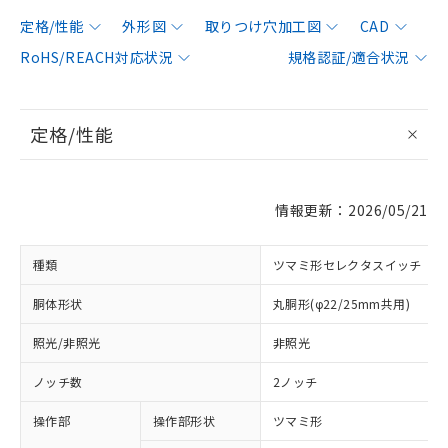
定格/性能
外形図
取りつけ穴加工図
CAD
RoHS/REACH対応状況
規格認証/適合状況
定格/性能
情報更新：2026/05/21
種類
ツマミ形セレクタスイッチ
胴体形状
丸胴形(φ22/25mm共用)
照光/非照光
非照光
ノッチ数
2ノッチ
操作部
操作部形状
ツマミ形