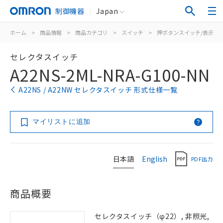
制御機器
Japan
ホーム
>
商品情報
>
商品カテゴリ
>
スイッチ
>
押ボタンスイッチ/表示灯
セレクタスイッチ
A22NS-2ML-NRA-G100-NN
A22NS / A22NW セレクタスイッチ 形式仕様一覧
マイリストに追加
日本語
English
PDF出力
商品概要
セレクタスイッチ（φ22）, 非照光,