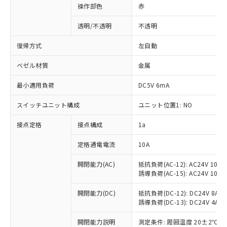
操作部色
赤
透明/不透明
不透明
復帰方式
左自動
ベゼル材質
金属
最小適用負荷
DC5V 6mA
スイッチユニット構成
ユニット位置1: NO
接点定格
接点構成
1a
※1 対応状況
定格通電電流
10A
対応済み：EU RoHS指令（10物質）の
開閉能力(AC)
抵抗負荷(AC-12): AC24V 10A/A
誘導負荷(AC-15): AC24V 10A/AC
非含有に対応した製品が提供可能な商品で
す。
開閉能力(DC)
抵抗負荷(DC-12): DC24V 8A/DC
対応予定：EU RoHS指令（10物質）の非含
誘導負荷(DC-13): DC24V 4A/DC
ご利用条件
有に対応した製品に切り替える予定のある
商品です。
開閉能力説明
測定条件: 周囲温度 20±2℃、