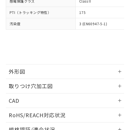
いては、お客様のお取引先、ま
図的な使用がないことを確認しています。
感電保護クラス
Class II
点は「
販売ネットワーク
」をご確認
※2 環境保護使用期限
使用いたしません。
たはお客様担当のオムロン制御
ください。
当社は、貴社製品を第三者に販売する
PTI（トラッキング特性）
175
機器販売店・当社販売員にご確
在庫状況および標準価格結果を当社の
※2 対応予定月
「ｅ」：有害物質（10物質）のすべてが基
場合は、上記1、2および3の内容を当
認ください)
事前の承諾なく第三者に漏洩または開
準値以下であることを示します。
汚染度
3 (EN60947-5-1)
該第三者に通知します。また当社は、
示しないようお願いします。
部品在庫の切り替え状況などにより、予定
「10」：通常の使用状況下において有害物
販売先および販売に係わる関係者が違
マイパーツ機能（部品リスト作成サー
空
受注生産機種、また在庫状況の
月が前後することがあります。
質が外部に漏えいし、環境に深刻な影響を
法に輸出するおそれがある場合は、取
ビス）をご利用いただくには、I-Web
白
情報を公開していない機種
及ぼさない年数を意味します。
り引きをいたしません。
メンバーズにご登録されている必要が
「－」：未確認です。当社販売部門へお問
あります。
い合わせください。
お客様が当ウェブサイト上で当社にご
※3 非含有証明書ダウンロード
登録された部品リストについて、当社
および当社の共同利用者が、当社の製
外形図
下記の非含有証明書をダウンロードするこ
品・サービスに関するお客様との取
とができます。
合意する
キャンセル
引・商談に必要な範囲で利用すること
情報更新：2026/05/21
取りつけ穴加工図
をご了承ください。
EU RoHS指令（10物質）の非含有証明書
※当社の共同利用者とは、
"個人情報
情報更新：2026/05/21
51物質の非含有証明書（当社基準）
の共同利用に関して"
の「1.共同利
CAD
※本証明書は発行日時点で非含有を証明す
用者の範囲」に記載されている法人を
るもので、過去に遡って非含有を証明する
ログイン/会員登録いただくと、CADデータをダウンロー
指します。
RoHS/REACH対応状況
ものではありません。
ドすることができます。
また、RoHS指令のフタル酸エステル類４
情報更新：2026/7/29
物質の対応では、対応完了までの期間は出
規格認証/適合状況