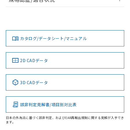
荷製品に未対応品が混在することから備考
ログイン/会員登録
EU RoHS
注意事項・凡例
欄に対応日を記載しておりました。
UL認証
CSA認証
CEマーキング
既に当社にて対応品への在庫切替を完了
していることから、特段のことがない限
Yes
Yes
Yes
対応状況
対応予定月
※1
※2
り、2022年1月12日より割愛しておりま
ダウンロードデータをご利用いただく前に、以下を必ずお読
す。
みください。
カタログ/データシート/マニュアル
対応済み
ソフトウェアの使用条件
LR型式承認
DNV型式承認
BV型式承認
KR型式承
（イギリス
（ノルウェー
（フランス
（韓国
船舶規格）
船舶規格）
船舶規格）
船舶規格
中国 RoHS
注意事項・凡例
2D CADデータ
No
No
No
No
中国 RoHS表
※1 ※2
3D CADデータ
この製品の規格認証/適合状況ページへ
Pb
Hg
Cd
Cr(VI)
その他の認証はこちらのページからご検索ください
該非判定見解書/項目別対比表
O
O
O
O
日本の外為法に基づく該非判定、およびEAR再輸出規制に関する見解が入手でき
ます。
"対応済み"や非含有の記載がされた商品であっても、流通