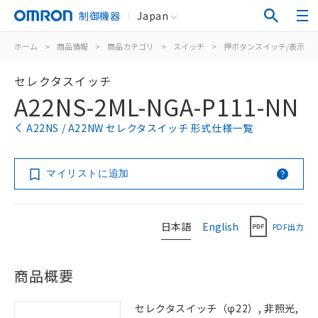
制御機器
Japan
ホーム
>
商品情報
>
商品カテゴリ
>
スイッチ
>
押ボタンスイッチ/表示灯
セレクタスイッチ
A22NS-2ML-NGA-P111-NN
A22NS / A22NW セレクタスイッチ 形式仕様一覧
マイリストに追加
日本語
English
PDF出力
商品概要
セレクタスイッチ（φ22）, 非照光,