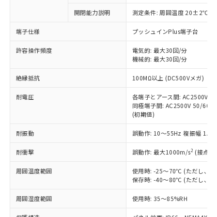
対応予定なし：EU RoHS指令（10物質）の
開閉能力説明
測定条件: 周囲温度 20±2℃、
以下の条件をお読みいただき、同意のうえ
非含有に非対応の商品で、対応品を出す予
ご利用ください。
定はありません。
端子仕様
プッシュインPlus端子台
調査・確認中：EU RoHS指令（10物質）の
本サービスは、当社制御機器事業取扱
※1 中国RoHS○×表
非含有の対応状況を調査中または確認中の
許容操作頻度
電気的: 最大30回/分
商品の当社在庫状況および標準価格
機械的: 最大30回/分
商品です。
(税抜)を提供させていただくもので
「○」：最大均質材料含有率が中国RoHSの
非該当品：ライセンス料など無形物で、有
す。
絶縁抵抗
100MΩ以上 (DC500Vメガ)
基準値以下であることを示します。
害物質有無と関係のない商品です。
当社制御機器事業取扱商品の中には、
「×」：最大均質材料含有率が中国RoHSの
仕入先様の事情により、非含有部品として
本サービスの対象外となる商品もある
耐電圧
各端子とアース間: AC2500V 50/
基準値を超えていることを示します。
いたものが、含有品と判明した場合などや
当社は、これら貴社製品のうち、外国
同極端子間: AC2500V 50/60Hz
ことをご了承ください。
「－」：未確認です。当社販売部門へお問
むを得ず変更することがあります。
為替および外国貿易法に定める商品
(初期値)
在庫状況および標準価格照会結果は、
い合わせください。
（以下｢規制貨物等」という）を輸出
記載している更新日時点での社内デー
*EU RoHS指令（10物質）：
耐振動
誤動作: 10～55Hz 複振幅 1.
または国外への提供する場合は、日本
記
タに基づき作成されるものであり、閲
説明
鉛(Pb) 1000ppm以下、 水銀(Hg) 1000ppm以下、 カド
*中国RoHS10物質の基準値 (GB/T26572)：
国政府の輸出許可(または役務取引許
号
覧された時点での実際の在庫および標
ミウム(Cd) 100ppm以下、
Pb(鉛) :1000ppm、 Hg(水銀) : 1000ppm、 Cd(カドミウ
2
耐衝撃
誤動作: 最大1000m/s
(接点開
可)を取得するなどの必要な手続きを
六価クロム(Cr(Ⅵ)) 1000ppm以下、ポリ臭化ビフェニル
ム) : 100ppm、
準価格とは異なる場合があることをご
類(PBB) 1000ppm以下、ポリ臭化ジフェニルエーテル類
Cr(Ⅵ)(六価クロム) : 1000ppm、 PBBs(ポリ臭化ビフェ
とります。
了承ください。
(PBDE) 1000ppm以下、フタル酸ビス(2-エチルヘキシ
○
一定数以上の在庫あり
ニル類) : 1000ppm、 PBDEs(ポリ臭化ジフェニルエーテ
周囲温度範囲
使用時: -25～70℃ (ただし
当社は規制貨物を破棄する場合は、完
ル) (DEHP)(別名：DOP) 1000ppm以下、フタル酸ブチ
正式な納期状況および標準価格はお客
ル類) : 1000ppm、
保存時: -40～80℃ (ただし
ルベンジル（BBP） 1000ppm以下、フタル酸ジブチル
全に破砕するなど、違法に輸出されな
DBP(フタル酸ジブチル) : 1000ppm、 DIBP(フタル酸ジ
様のお取引先、またはお客様担当のオ
（DBP） 1000ppm以下、フタル酸ジイソブチル
イソブチル) : 1000ppm、 BBP(フタル酸ブチルベンジ
△
一定数には満たないが在庫あり
いよう必要な手段を講じます。
ムロン制御機器販売店・当社販売員に
(DIBP) 1000ppm以下
周囲湿度範囲
使用時: 35～85%RH
ル) : 1000ppm、
当社は貴社製品を、核兵器、ミサイ
但し、RoHS指令で産業用監視および制御機器に対する
DEHP(フタル酸ビス(2-エチルヘキシル)) : 1000ppm
ご相談ください。
適用除外項目は除く。
ル、化学兵器、生物兵器またはその他
－
在庫なし(最新の在庫状況につ