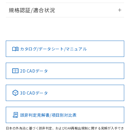
物質の対応では、対応完了までの期間は出
情報更新：2026/7/29
荷製品に未対応品が混在することから備考
規格認証/適合状況
欄に対応日を記載しておりました。
ログイン/会員登録
EU RoHS
注意事項・凡例
A22NS-2ML-NGA-P111-NNについての規格認証/適合状況に
既に当社にて対応品への在庫切替を完了
ついては、「カスタマーサポートセンタ お客様相談室」また
していることから、特段のことがない限
は貴社担当オムロン営業員または販売店にお問い合わせくだ
り、2022年1月12日より割愛しておりま
対応状況
対応予定月
※1
※2
さい。
す。
ダウンロードデータをご利用いただく前に、以下を必ずお読
みください。
カタログ/データシート/マニュアル
対応済み
ソフトウェアの使用条件
お問い合わせ
中国 RoHS
注意事項・凡例
2D CADデータ
中国 RoHS表
※1 ※2
3D CADデータ
Pb
Hg
Cd
Cr(VI)
該非判定見解書/項目別対比表
O
O
O
O
日本の外為法に基づく該非判定、およびEAR再輸出規制に関する見解が入手でき