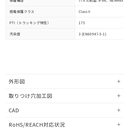
保護構造
パネル前面: IP66、NEMA4X, N
オムロン制御機器販売店や当社販売拠
フタル酸エステル類の４物質については閾値を超える意
武器並びにこれらの製造装置等に一切
いては、お客様のお取引先、ま
図的な使用がないことを確認しています。
点は「
販売ネットワーク
」をご確認
※2 環境保護使用期限
使用いたしません。
感電保護クラス
Class II
たはお客様担当のオムロン制御
ください。
当社は、貴社製品を第三者に販売する
機器販売店・当社販売員にご確
在庫状況および標準価格結果を当社の
※2 対応予定月
「ｅ」：有害物質（10物質）のすべてが基
PTI（トラッキング特性）
175
場合は、上記1、2および3の内容を当
認ください)
事前の承諾なく第三者に漏洩または開
準値以下であることを示します。
該第三者に通知します。また当社は、
示しないようお願いします。
汚染度
3 (EN60947-5-1)
部品在庫の切り替え状況などにより、予定
「10」：通常の使用状況下において有害物
販売先および販売に係わる関係者が違
マイパーツ機能（部品リスト作成サー
空
受注生産機種、また在庫状況の
月が前後することがあります。
質が外部に漏えいし、環境に深刻な影響を
法に輸出するおそれがある場合は、取
ビス）をご利用いただくには、I-Web
白
情報を公開していない機種
及ぼさない年数を意味します。
り引きをいたしません。
メンバーズにご登録されている必要が
「－」：未確認です。当社販売部門へお問
あります。
い合わせください。
お客様が当ウェブサイト上で当社にご
※3 非含有証明書ダウンロード
登録された部品リストについて、当社
および当社の共同利用者が、当社の製
下記の非含有証明書をダウンロードするこ
品・サービスに関するお客様との取
外形図
とができます。
合意する
キャンセル
引・商談に必要な範囲で利用すること
をご了承ください。
情報更新：2026/05/21
取りつけ穴加工図
EU RoHS指令（10物質）の非含有証明書
※当社の共同利用者とは、
"個人情報
51物質の非含有証明書（当社基準）
の共同利用に関して"
の「1.共同利
情報更新：2026/05/21
※本証明書は発行日時点で非含有を証明す
CAD
用者の範囲」に記載されている法人を
るもので、過去に遡って非含有を証明する
指します。
ものではありません。
ログイン/会員登録いただくと、CADデータをダウンロー
RoHS/REACH対応状況
また、RoHS指令のフタル酸エステル類４
ドすることができます。