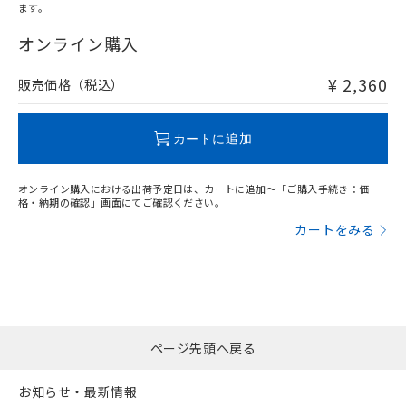
ます。
"対応済み"や非含有の記載がされた商品であっても、流通
在庫等で未対応品が混在する可能性があります。
オンライン購入
非含有品が必要な際は、弊社営業部門もしくは販売店へお
問い合わせください。
¥ 2,360
販売価格（税込）
この製品のRoHS/REACH対応状況ページへ
カートに追加
オンライン購入における出荷予定日は、カートに追加～「ご購入手続き：価
格・納期の確認」画面にてご確認ください。
カートをみる
ページ先頭へ戻る
お知らせ・最新情報