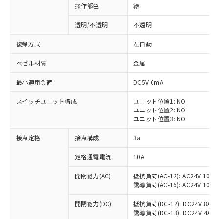
操作部色
緑
透明/不透明
不透明
復帰方式
左自動
ベゼル材質
金属
最小適用負荷
DC5V 6mA
スイッチユニット構成
ユニット位置1: NO
ユニット位置2: NO
ユニット位置3: NO
接点定格
接点構成
3a
※1 対応状況
定格通電電流
10A
対応済み：EU RoHS指令（10物質）の
開閉能力(AC)
抵抗負荷(AC-12): AC24V 10A/A
非含有に対応した製品が提供可能な商品で
誘導負荷(AC-15): AC24V 10A/AC
す。
対応予定：EU RoHS指令（10物質）の非含
開閉能力(DC)
抵抗負荷(DC-12): DC24V 8A/DC
ご利用条件
有に対応した製品に切り替える予定のある
誘導負荷(DC-13): DC24V 4A/DC
商品です。