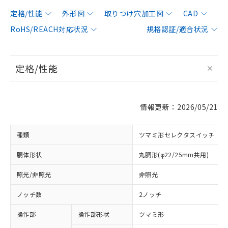
定格/性能
外形図
取りつけ穴加工図
CAD
RoHS/REACH対応状況
規格認証/適合状況
定格/性能
情報更新：2026/05/21
種類
ツマミ形セレクタスイッチ
胴体形状
丸胴形(φ22/25mm共用)
照光/非照光
非照光
ノッチ数
2ノッチ
操作部
操作部形状
ツマミ形