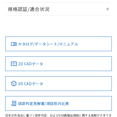
物質の対応では、対応完了までの期間は出
情報更新：2026/7/29
荷製品に未対応品が混在することから備考
規格認証/適合状況
欄に対応日を記載しておりました。
ログイン/会員登録
EU RoHS
注意事項・凡例
既に当社にて対応品への在庫切替を完了
UL認証
CSA認証
CEマーキング
していることから、特段のことがない限
り、2022年1月12日より割愛しておりま
Yes
Yes
Yes
対応状況
対応予定月
※1
※2
す。
ダウンロードデータをご利用いただく前に、以下を必ずお読
みください。
カタログ/データシート/マニュアル
対応済み
ソフトウェアの使用条件
LR型式承認
DNV型式承認
BV型式承認
KR型式承
（イギリス
（ノルウェー
（フランス
（韓国
船舶規格）
船舶規格）
船舶規格）
船舶規格
中国 RoHS
注意事項・凡例
2D CADデータ
No
No
No
No
中国 RoHS表
※1 ※2
3D CADデータ
この製品の規格認証/適合状況ページへ
Pb
Hg
Cd
Cr(VI)
その他の認証はこちらのページからご検索ください
該非判定見解書/項目別対比表
O
O
O
O
日本の外為法に基づく該非判定、およびEAR再輸出規制に関する見解が入手でき