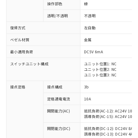
操作部色
緑
透明/不透明
不透明
復帰方式
左自動
ベゼル材質
金属
最小適用負荷
DC5V 6mA
スイッチユニット構成
ユニット位置1: NC
ユニット位置2: NC
ユニット位置3: NC
接点定格
接点構成
3b
※1 対応状況
定格通電電流
10A
対応済み：EU RoHS指令（10物質）の
開閉能力(AC)
抵抗負荷(AC-12): AC24V 10A/A
非含有に対応した製品が提供可能な商品で
誘導負荷(AC-15): AC24V 10A/AC
す。
対応予定：EU RoHS指令（10物質）の非含
開閉能力(DC)
抵抗負荷(DC-12): DC24V 8A/DC
ご利用条件
有に対応した製品に切り替える予定のある
誘導負荷(DC-13): DC24V 4A/DC
商品です。