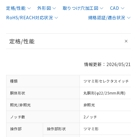
定格/性能
外形図
取りつけ穴加工図
CAD
RoHS/REACH対応状況
規格認証/適合状況
定格/性能
情報更新：2026/05/21
種類
ツマミ形セレクタスイッチ
胴体形状
丸胴形(φ22/25mm共用)
照光/非照光
非照光
ノッチ数
2ノッチ
操作部
操作部形状
ツマミ形