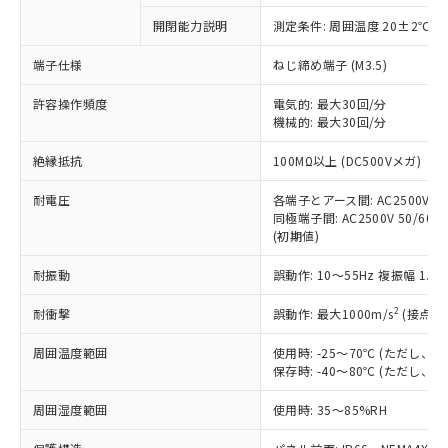
対応予定なし：EU RoHS指令（10物質）の
開閉能力説明
測定条件: 周囲温度 20±2℃、
以下の条件をお読みいただき、同意のうえ
非含有に非対応の商品で、対応品を出す予
ご利用ください。
定はありません。
端子仕様
ねじ締め端子 (M3.5)
調査・確認中：EU RoHS指令（10物質）の
本サービスは、当社制御機器事業取扱
※1 中国RoHS○×表
非含有の対応状況を調査中または確認中の
許容操作頻度
電気的: 最大30回/分
商品の当社在庫状況および標準価格
機械的: 最大30回/分
商品です。
(税抜)を提供させていただくもので
「○」：最大均質材料含有率が中国RoHSの
非該当品：ライセンス料など無形物で、有
す。
絶縁抵抗
100MΩ以上 (DC500Vメガ)
基準値以下であることを示します。
害物質有無と関係のない商品です。
当社制御機器事業取扱商品の中には、
「×」：最大均質材料含有率が中国RoHSの
仕入先様の事情により、非含有部品として
本サービスの対象外となる商品もある
耐電圧
各端子とアース間: AC2500V 50/
基準値を超えていることを示します。
いたものが、含有品と判明した場合などや
当社は、これら貴社製品のうち、外国
同極端子間: AC2500V 50/60Hz
ことをご了承ください。
「－」：未確認です。当社販売部門へお問
むを得ず変更することがあります。
為替および外国貿易法に定める商品
(初期値)
在庫状況および標準価格照会結果は、
い合わせください。
（以下｢規制貨物等」という）を輸出
記載している更新日時点での社内デー
*EU RoHS指令（10物質）：
耐振動
誤動作: 10～55Hz 複振幅 1.
または国外への提供する場合は、日本
記
タに基づき作成されるものであり、閲
説明
鉛(Pb) 1000ppm以下、 水銀(Hg) 1000ppm以下、 カド
*中国RoHS10物質の基準値 (GB/T26572)：
国政府の輸出許可(または役務取引許
号
覧された時点での実際の在庫および標
ミウム(Cd) 100ppm以下、
Pb(鉛) :1000ppm、 Hg(水銀) : 1000ppm、 Cd(カドミウ
2
耐衝撃
誤動作: 最大1000m/s
(接点開
可)を取得するなどの必要な手続きを
六価クロム(Cr(Ⅵ)) 1000ppm以下、ポリ臭化ビフェニル
ム) : 100ppm、
準価格とは異なる場合があることをご
類(PBB) 1000ppm以下、ポリ臭化ジフェニルエーテル類
Cr(Ⅵ)(六価クロム) : 1000ppm、 PBBs(ポリ臭化ビフェ
とります。
了承ください。
(PBDE) 1000ppm以下、フタル酸ビス(2-エチルヘキシ
○
一定数以上の在庫あり
ニル類) : 1000ppm、 PBDEs(ポリ臭化ジフェニルエーテ
周囲温度範囲
使用時: -25～70℃ (ただし
当社は規制貨物を破棄する場合は、完
ル) (DEHP)(別名：DOP) 1000ppm以下、フタル酸ブチ
正式な納期状況および標準価格はお客
ル類) : 1000ppm、
保存時: -40～80℃ (ただし
ルベンジル（BBP） 1000ppm以下、フタル酸ジブチル
全に破砕するなど、違法に輸出されな
DBP(フタル酸ジブチル) : 1000ppm、 DIBP(フタル酸ジ
様のお取引先、またはお客様担当のオ
（DBP） 1000ppm以下、フタル酸ジイソブチル
イソブチル) : 1000ppm、 BBP(フタル酸ブチルベンジ
△
一定数には満たないが在庫あり
いよう必要な手段を講じます。
ムロン制御機器販売店・当社販売員に
(DIBP) 1000ppm以下
周囲湿度範囲
使用時: 35～85%RH
ル) : 1000ppm、
当社は貴社製品を、核兵器、ミサイ
但し、RoHS指令で産業用監視および制御機器に対する
DEHP(フタル酸ビス(2-エチルヘキシル)) : 1000ppm
ご相談ください。
適用除外項目は除く。
ル、化学兵器、生物兵器またはその他
－
在庫なし(最新の在庫状況につ