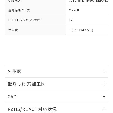
保護構造
パネル前面: IP66、NEMA4X, N
オムロン制御機器販売店や当社販売拠
フタル酸エステル類の４物質については閾値を超える意
武器並びにこれらの製造装置等に一切
いては、お客様のお取引先、ま
図的な使用がないことを確認しています。
点は「
販売ネットワーク
」をご確認
※2 環境保護使用期限
使用いたしません。
感電保護クラス
Class II
たはお客様担当のオムロン制御
ください。
当社は、貴社製品を第三者に販売する
機器販売店・当社販売員にご確
在庫状況および標準価格結果を当社の
※2 対応予定月
「ｅ」：有害物質（10物質）のすべてが基
PTI（トラッキング特性）
175
場合は、上記1、2および3の内容を当
認ください)
事前の承諾なく第三者に漏洩または開
準値以下であることを示します。
該第三者に通知します。また当社は、
示しないようお願いします。
汚染度
3 (EN60947-5-1)
部品在庫の切り替え状況などにより、予定
「10」：通常の使用状況下において有害物
販売先および販売に係わる関係者が違
マイパーツ機能（部品リスト作成サー
空
受注生産機種、また在庫状況の
月が前後することがあります。
質が外部に漏えいし、環境に深刻な影響を
法に輸出するおそれがある場合は、取
ビス）をご利用いただくには、I-Web
白
情報を公開していない機種
及ぼさない年数を意味します。
り引きをいたしません。
メンバーズにご登録されている必要が
「－」：未確認です。当社販売部門へお問
あります。
い合わせください。
お客様が当ウェブサイト上で当社にご
※3 非含有証明書ダウンロード
登録された部品リストについて、当社
および当社の共同利用者が、当社の製
下記の非含有証明書をダウンロードするこ
品・サービスに関するお客様との取
外形図
とができます。
合意する
キャンセル
引・商談に必要な範囲で利用すること
をご了承ください。
情報更新：2026/05/21
取りつけ穴加工図
EU RoHS指令（10物質）の非含有証明書
※当社の共同利用者とは、
"個人情報
51物質の非含有証明書（当社基準）
の共同利用に関して"
の「1.共同利
情報更新：2026/05/21
※本証明書は発行日時点で非含有を証明す
CAD
用者の範囲」に記載されている法人を
るもので、過去に遡って非含有を証明する
指します。
ものではありません。
ログイン/会員登録いただくと、CADデータをダウンロー
RoHS/REACH対応状況
また、RoHS指令のフタル酸エステル類４
ドすることができます。