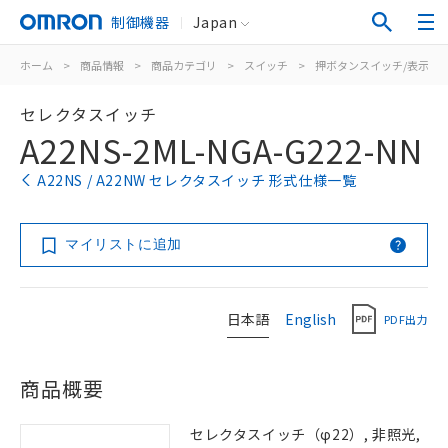
制御機器
Japan
ホーム
>
商品情報
>
商品カテゴリ
>
スイッチ
>
押ボタンスイッチ/表示灯
セレクタスイッチ
A22NS-2ML-NGA-G222-NN
A22NS / A22NW セレクタスイッチ 形式仕様一覧
マイリストに追加
日本語
English
PDF出力
商品概要
セレクタスイッチ（φ22）, 非照光,