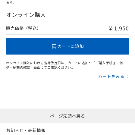
ます。
"対応済み"や非含有の記載がされた商品であっても、流通
在庫等で未対応品が混在する可能性があります。
オンライン購入
非含有品が必要な際は、弊社営業部門もしくは販売店へお
問い合わせください。
¥ 1,950
販売価格（税込）
この製品のRoHS/REACH対応状況ページへ
カートに追加
オンライン購入における出荷予定日は、カートに追加～「ご購入手続き：価
格・納期の確認」画面にてご確認ください。
カートをみる
ページ先頭へ戻る
お知らせ・最新情報