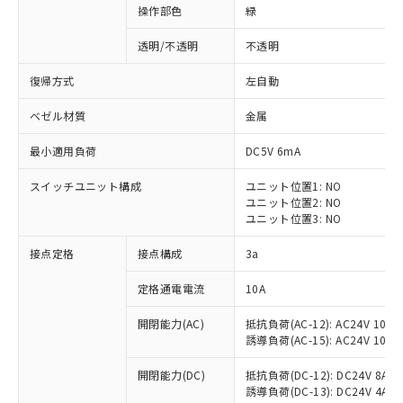
操作部色
緑
透明/不透明
不透明
復帰方式
左自動
ベゼル材質
金属
最小適用負荷
DC5V 6mA
スイッチユニット構成
ユニット位置1: NO
ユニット位置2: NO
ユニット位置3: NO
接点定格
接点構成
3a
※1 対応状況
定格通電電流
10A
対応済み：EU RoHS指令（10物質）の
開閉能力(AC)
抵抗負荷(AC-12): AC24V 10A/A
非含有に対応した製品が提供可能な商品で
誘導負荷(AC-15): AC24V 10A/AC
す。
対応予定：EU RoHS指令（10物質）の非含
開閉能力(DC)
抵抗負荷(DC-12): DC24V 8A/DC
ご利用条件
有に対応した製品に切り替える予定のある
誘導負荷(DC-13): DC24V 4A/DC
商品です。