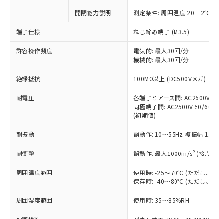
対応予定なし：EU RoHS指令（10物質）の
開閉能力説明
測定条件: 周囲温度 20±2℃、
以下の条件をお読みいただき、同意のうえ
非含有に非対応の商品で、対応品を出す予
ご利用ください。
定はありません。
端子仕様
ねじ締め端子 (M3.5)
調査・確認中：EU RoHS指令（10物質）の
本サービスは、当社制御機器事業取扱
※1 中国RoHS○×表
非含有の対応状況を調査中または確認中の
許容操作頻度
電気的: 最大30回/分
商品の当社在庫状況および標準価格
機械的: 最大30回/分
商品です。
(税抜)を提供させていただくもので
「○」：最大均質材料含有率が中国RoHSの
非該当品：ライセンス料など無形物で、有
す。
絶縁抵抗
100MΩ以上 (DC500Vメガ)
基準値以下であることを示します。
害物質有無と関係のない商品です。
当社制御機器事業取扱商品の中には、
「×」：最大均質材料含有率が中国RoHSの
仕入先様の事情により、非含有部品として
本サービスの対象外となる商品もある
耐電圧
各端子とアース間: AC2500V 50/
基準値を超えていることを示します。
いたものが、含有品と判明した場合などや
当社は、これら貴社製品のうち、外国
同極端子間: AC2500V 50/60Hz
ことをご了承ください。
「－」：未確認です。当社販売部門へお問
むを得ず変更することがあります。
為替および外国貿易法に定める商品
(初期値)
在庫状況および標準価格照会結果は、
い合わせください。
（以下｢規制貨物等」という）を輸出
記載している更新日時点での社内デー
*EU RoHS指令（10物質）：
耐振動
誤動作: 10～55Hz 複振幅 1.
または国外への提供する場合は、日本
記
タに基づき作成されるものであり、閲
説明
鉛(Pb) 1000ppm以下、 水銀(Hg) 1000ppm以下、 カド
*中国RoHS10物質の基準値 (GB/T26572)：
国政府の輸出許可(または役務取引許
号
覧された時点での実際の在庫および標
ミウム(Cd) 100ppm以下、
Pb(鉛) :1000ppm、 Hg(水銀) : 1000ppm、 Cd(カドミウ
2
耐衝撃
誤動作: 最大1000m/s
(接点開
可)を取得するなどの必要な手続きを
六価クロム(Cr(Ⅵ)) 1000ppm以下、ポリ臭化ビフェニル
ム) : 100ppm、
準価格とは異なる場合があることをご
類(PBB) 1000ppm以下、ポリ臭化ジフェニルエーテル類
Cr(Ⅵ)(六価クロム) : 1000ppm、 PBBs(ポリ臭化ビフェ
とります。
了承ください。
(PBDE) 1000ppm以下、フタル酸ビス(2-エチルヘキシ
○
一定数以上の在庫あり
ニル類) : 1000ppm、 PBDEs(ポリ臭化ジフェニルエーテ
周囲温度範囲
使用時: -25～70℃ (ただし
当社は規制貨物を破棄する場合は、完
ル) (DEHP)(別名：DOP) 1000ppm以下、フタル酸ブチ
正式な納期状況および標準価格はお客
ル類) : 1000ppm、
保存時: -40～80℃ (ただし
ルベンジル（BBP） 1000ppm以下、フタル酸ジブチル
全に破砕するなど、違法に輸出されな
DBP(フタル酸ジブチル) : 1000ppm、 DIBP(フタル酸ジ
様のお取引先、またはお客様担当のオ
（DBP） 1000ppm以下、フタル酸ジイソブチル
イソブチル) : 1000ppm、 BBP(フタル酸ブチルベンジ
△
一定数には満たないが在庫あり
いよう必要な手段を講じます。
ムロン制御機器販売店・当社販売員に
(DIBP) 1000ppm以下
周囲湿度範囲
使用時: 35～85%RH
ル) : 1000ppm、
当社は貴社製品を、核兵器、ミサイ
但し、RoHS指令で産業用監視および制御機器に対する
DEHP(フタル酸ビス(2-エチルヘキシル)) : 1000ppm
ご相談ください。
適用除外項目は除く。
ル、化学兵器、生物兵器またはその他
－
在庫なし(最新の在庫状況につ