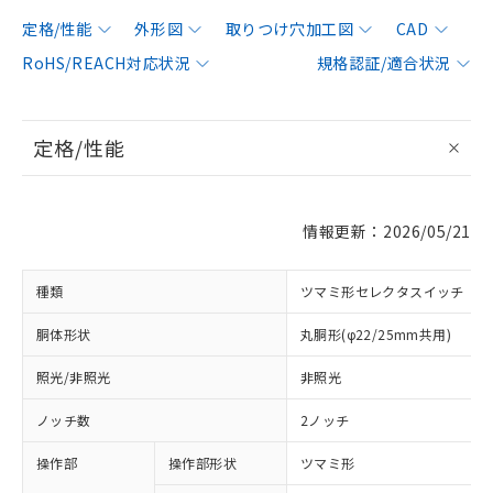
定格/性能
外形図
取りつけ穴加工図
CAD
RoHS/REACH対応状況
規格認証/適合状況
定格/性能
情報更新：2026/05/21
種類
ツマミ形セレクタスイッチ
胴体形状
丸胴形(φ22/25mm共用)
照光/非照光
非照光
ノッチ数
2ノッチ
操作部
操作部形状
ツマミ形