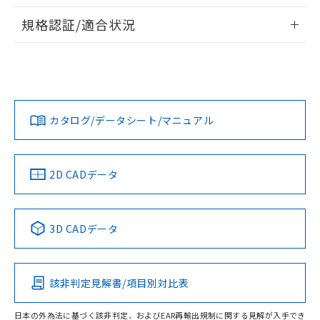
物質の対応では、対応完了までの期間は出
情報更新：2026/7/29
荷製品に未対応品が混在することから備考
規格認証/適合状況
欄に対応日を記載しておりました。
ログイン/会員登録
EU RoHS
注意事項・凡例
既に当社にて対応品への在庫切替を完了
UL認証
CSA認証
CEマーキング
していることから、特段のことがない限
り、2022年1月12日より割愛しておりま
Yes
Yes
Yes
対応状況
対応予定月
※1
※2
す。
ダウンロードデータをご利用いただく前に、以下を必ずお読
みください。
カタログ/データシート/マニュアル
対応済み
ソフトウェアの使用条件
LR型式承認
DNV型式承認
BV型式承認
KR型式承
（イギリス
（ノルウェー
（フランス
（韓国
船舶規格）
船舶規格）
船舶規格）
船舶規格
中国 RoHS
注意事項・凡例
2D CADデータ
No
No
No
No
中国 RoHS表
※1 ※2
3D CADデータ
この製品の規格認証/適合状況ページへ
Pb
Hg
Cd
Cr(VI)
その他の認証はこちらのページからご検索ください
該非判定見解書/項目別対比表
O
O
O
O
日本の外為法に基づく該非判定、およびEAR再輸出規制に関する見解が入手でき