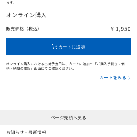
ます。
"対応済み"や非含有の記載がされた商品であっても、流通
在庫等で未対応品が混在する可能性があります。
オンライン購入
非含有品が必要な際は、弊社営業部門もしくは販売店へお
問い合わせください。
¥ 1,950
販売価格（税込）
この製品のRoHS/REACH対応状況ページへ
カートに追加
オンライン購入における出荷予定日は、カートに追加～「ご購入手続き：価
格・納期の確認」画面にてご確認ください。
カートをみる
ページ先頭へ戻る
お知らせ・最新情報