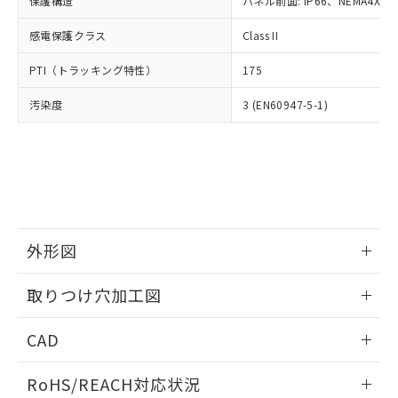
保護構造
パネル前面: IP66、NEMA4X, N
オムロン制御機器販売店や当社販売拠
フタル酸エステル類の４物質については閾値を超える意
武器並びにこれらの製造装置等に一切
いては、お客様のお取引先、ま
図的な使用がないことを確認しています。
点は「
販売ネットワーク
」をご確認
※2 環境保護使用期限
使用いたしません。
感電保護クラス
Class II
たはお客様担当のオムロン制御
ください。
当社は、貴社製品を第三者に販売する
機器販売店・当社販売員にご確
在庫状況および標準価格結果を当社の
※2 対応予定月
「ｅ」：有害物質（10物質）のすべてが基
PTI（トラッキング特性）
175
場合は、上記1、2および3の内容を当
認ください)
事前の承諾なく第三者に漏洩または開
準値以下であることを示します。
該第三者に通知します。また当社は、
示しないようお願いします。
汚染度
3 (EN60947-5-1)
部品在庫の切り替え状況などにより、予定
「10」：通常の使用状況下において有害物
販売先および販売に係わる関係者が違
マイパーツ機能（部品リスト作成サー
空
受注生産機種、また在庫状況の
月が前後することがあります。
質が外部に漏えいし、環境に深刻な影響を
法に輸出するおそれがある場合は、取
ビス）をご利用いただくには、I-Web
白
情報を公開していない機種
及ぼさない年数を意味します。
り引きをいたしません。
メンバーズにご登録されている必要が
「－」：未確認です。当社販売部門へお問
あります。
い合わせください。
お客様が当ウェブサイト上で当社にご
※3 非含有証明書ダウンロード
登録された部品リストについて、当社
および当社の共同利用者が、当社の製
下記の非含有証明書をダウンロードするこ
品・サービスに関するお客様との取
外形図
とができます。
合意する
キャンセル
引・商談に必要な範囲で利用すること
をご了承ください。
情報更新：2026/05/21
取りつけ穴加工図
EU RoHS指令（10物質）の非含有証明書
※当社の共同利用者とは、
"個人情報
51物質の非含有証明書（当社基準）
の共同利用に関して"
の「1.共同利
情報更新：2026/05/21
※本証明書は発行日時点で非含有を証明す
CAD
用者の範囲」に記載されている法人を
るもので、過去に遡って非含有を証明する
指します。
ものではありません。
ログイン/会員登録いただくと、CADデータをダウンロー
RoHS/REACH対応状況
また、RoHS指令のフタル酸エステル類４
ドすることができます。