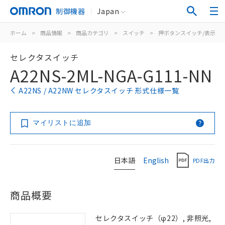
制御機器
Japan
ホーム
>
商品情報
>
商品カテゴリ
>
スイッチ
>
押ボタンスイッチ/表示灯
セレクタスイッチ
A22NS-2ML-NGA-G111-NN
A22NS / A22NW セレクタスイッチ 形式仕様一覧
マイリストに追加
日本語
English
PDF出力
商品概要
セレクタスイッチ（φ22）, 非照光,