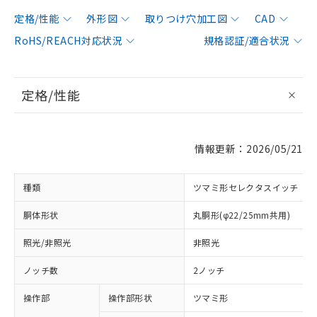
定格/性能
外形図
取りつけ穴加工図
CAD
RoHS/REACH対応状況
規格認証/適合状況
定格/性能
情報更新：2026/05/21
種類
ツマミ形セレクタスイッチ
胴体形状
丸胴形(φ22/25mm共用)
照光/非照光
非照光
ノッチ数
2ノッチ
操作部
操作部形状
ツマミ形