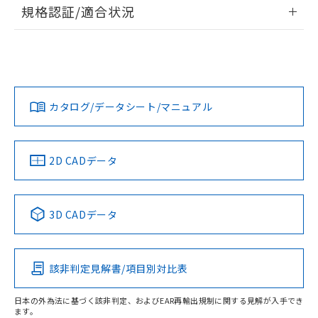
情報更新：2026/7/29
規格認証/適合状況
荷製品に未対応品が混在することから備考
欄に対応日を記載しておりました。
ログイン/会員登録
EU RoHS
注意事項・凡例
A22NS-2ML-NBA-P101-NNについての規格認証/適合状況に
既に当社にて対応品への在庫切替を完了
ついては、「カスタマーサポートセンタ お客様相談室」また
していることから、特段のことがない限
は貴社担当オムロン営業員または販売店にお問い合わせくだ
り、2022年1月12日より割愛しておりま
対応状況
対応予定月
※1
※2
さい。
ダウンロードデータをご利用いただく前に、以下を必ずお読
す。
みください。
カタログ/データシート/マニュアル
対応済み
ソフトウェアの使用条件
お問い合わせ
中国 RoHS
注意事項・凡例
2D CADデータ
中国 RoHS表
※1 ※2
3D CADデータ
Pb
Hg
Cd
Cr(VI)
該非判定見解書/項目別対比表
O
O
O
O
日本の外為法に基づく該非判定、およびEAR再輸出規制に関する見解が入手でき
ます。