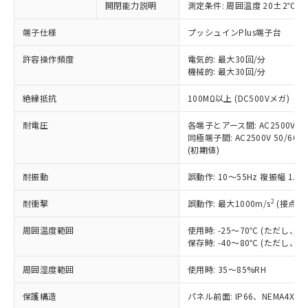
開閉能力説明
測定条件: 周囲温度 20±2℃、
対応予定なし：EU RoHS指令（10物質）の
以下の条件をお読みいただき、同意のうえ
非含有に非対応の商品で、対応品を出す予
ご利用ください。
端子仕様
プッシュインPlus端子台
定はありません。
調査・確認中：EU RoHS指令（10物質）の
本サービスは、当社制御機器事業取扱
許容操作頻度
電気的: 最大30回/分
※1 中国RoHS○×表
非含有の対応状況を調査中または確認中の
機械的: 最大30回/分
商品の当社在庫状況および標準価格
商品です。
(税抜)を提供させていただくもので
「○」：最大均質材料含有率が中国RoHSの
非該当品：ライセンス料など無形物で、有
絶縁抵抗
100MΩ以上 (DC500Vメガ)
す。
基準値以下であることを示します。
害物質有無と関係のない商品です。
当社制御機器事業取扱商品の中には、
「×」：最大均質材料含有率が中国RoHSの
仕入先様の事情により、非含有部品として
耐電圧
各端子とアース間: AC2500V 50/
本サービスの対象外となる商品もある
基準値を超えていることを示します。
いたものが、含有品と判明した場合などや
同極端子間: AC2500V 50/60Hz
当社は、これら貴社製品のうち、外国
ことをご了承ください。
「－」：未確認です。当社販売部門へお問
(初期値)
むを得ず変更することがあります。
為替および外国貿易法に定める商品
在庫状況および標準価格照会結果は、
い合わせください。
（以下｢規制貨物等」という）を輸出
記載している更新日時点での社内デー
耐振動
誤動作: 10～55Hz 複振幅 1.
*EU RoHS指令（10物質）：
または国外への提供する場合は、日本
記
タに基づき作成されるものであり、閲
説明
鉛(Pb) 1000ppm以下、 水銀(Hg) 1000ppm以下、 カド
*中国RoHS10物質の基準値 (GB/T26572)：
国政府の輸出許可(または役務取引許
号
覧された時点での実際の在庫および標
ミウム(Cd) 100ppm以下、
2
耐衝撃
誤動作: 最大1000m/s
(接点開
Pb(鉛) :1000ppm、 Hg(水銀) : 1000ppm、 Cd(カドミウ
可)を取得するなどの必要な手続きを
六価クロム(Cr(Ⅵ)) 1000ppm以下、ポリ臭化ビフェニル
ム) : 100ppm、
準価格とは異なる場合があることをご
類(PBB) 1000ppm以下、ポリ臭化ジフェニルエーテル類
Cr(Ⅵ)(六価クロム) : 1000ppm、 PBBs(ポリ臭化ビフェ
とります。
周囲温度範囲
使用時: -25～70℃ (ただし
了承ください。
(PBDE) 1000ppm以下、フタル酸ビス(2-エチルヘキシ
○
一定数以上の在庫あり
ニル類) : 1000ppm、 PBDEs(ポリ臭化ジフェニルエーテ
当社は規制貨物を破棄する場合は、完
保存時: -40～80℃ (ただし
ル) (DEHP)(別名：DOP) 1000ppm以下、フタル酸ブチ
正式な納期状況および標準価格はお客
ル類) : 1000ppm、
ルベンジル（BBP） 1000ppm以下、フタル酸ジブチル
全に破砕するなど、違法に輸出されな
DBP(フタル酸ジブチル) : 1000ppm、 DIBP(フタル酸ジ
様のお取引先、またはお客様担当のオ
（DBP） 1000ppm以下、フタル酸ジイソブチル
イソブチル) : 1000ppm、 BBP(フタル酸ブチルベンジ
△
一定数には満たないが在庫あり
周囲湿度範囲
使用時: 35～85%RH
いよう必要な手段を講じます。
ムロン制御機器販売店・当社販売員に
(DIBP) 1000ppm以下
ル) : 1000ppm、
当社は貴社製品を、核兵器、ミサイ
但し、RoHS指令で産業用監視および制御機器に対する
DEHP(フタル酸ビス(2-エチルヘキシル)) : 1000ppm
ご相談ください。
適用除外項目は除く。
保護構造
パネル前面: IP66、NEMA4X, N
ル、化学兵器、生物兵器またはその他
－
在庫なし(最新の在庫状況につ
オムロン制御機器販売店や当社販売拠
フタル酸エステル類の４物質については閾値を超える意