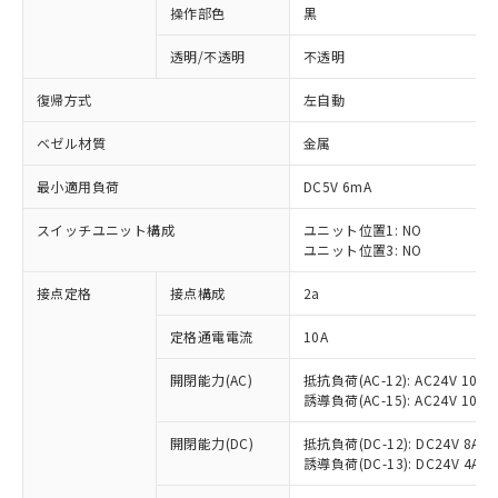
操作部色
黒
透明/不透明
不透明
復帰方式
左自動
ベゼル材質
金属
最小適用負荷
DC5V 6mA
スイッチユニット構成
ユニット位置1: NO
ユニット位置3: NO
接点定格
接点構成
2a
※1 対応状況
定格通電電流
10A
対応済み：EU RoHS指令（10物質）の
開閉能力(AC)
抵抗負荷(AC-12): AC24V 10A/A
非含有に対応した製品が提供可能な商品で
誘導負荷(AC-15): AC24V 10A/AC
す。
対応予定：EU RoHS指令（10物質）の非含
開閉能力(DC)
抵抗負荷(DC-12): DC24V 8A/DC
ご利用条件
有に対応した製品に切り替える予定のある
誘導負荷(DC-13): DC24V 4A/DC
商品です。