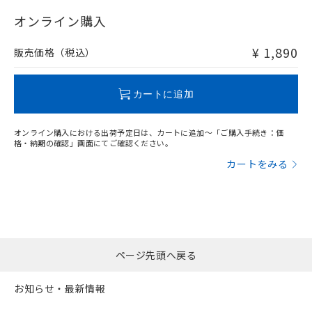
"対応済み"や非含有の記載がされた商品であっても、流通
在庫等で未対応品が混在する可能性があります。
オンライン購入
非含有品が必要な際は、弊社営業部門もしくは販売店へお
問い合わせください。
¥ 1,890
販売価格（税込）
この製品のRoHS/REACH対応状況ページへ
カートに追加
オンライン購入における出荷予定日は、カートに追加～「ご購入手続き：価
格・納期の確認」画面にてご確認ください。
カートをみる
ページ先頭へ戻る
お知らせ・最新情報