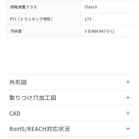
武器並びにこれらの製造装置等に一切
いては、お客様のお取引先、ま
図的な使用がないことを確認しています。
点は「
販売ネットワーク
」をご確認
感電保護クラス
Class II
※2 環境保護使用期限
使用いたしません。
たはお客様担当のオムロン制御
ください。
当社は、貴社製品を第三者に販売する
機器販売店・当社販売員にご確
在庫状況および標準価格結果を当社の
PTI（トラッキング特性）
175
※2 対応予定月
「ｅ」：有害物質（10物質）のすべてが基
場合は、上記1、2および3の内容を当
認ください)
事前の承諾なく第三者に漏洩または開
準値以下であることを示します。
該第三者に通知します。また当社は、
示しないようお願いします。
汚染度
3 (EN60947-5-1)
部品在庫の切り替え状況などにより、予定
「10」：通常の使用状況下において有害物
販売先および販売に係わる関係者が違
マイパーツ機能（部品リスト作成サー
空
受注生産機種、また在庫状況の
月が前後することがあります。
質が外部に漏えいし、環境に深刻な影響を
法に輸出するおそれがある場合は、取
ビス）をご利用いただくには、I-Web
白
情報を公開していない機種
及ぼさない年数を意味します。
り引きをいたしません。
メンバーズにご登録されている必要が
「－」：未確認です。当社販売部門へお問
あります。
い合わせください。
お客様が当ウェブサイト上で当社にご
※3 非含有証明書ダウンロード
登録された部品リストについて、当社
および当社の共同利用者が、当社の製
下記の非含有証明書をダウンロードするこ
外形図
品・サービスに関するお客様との取
とができます。
合意する
キャンセル
引・商談に必要な範囲で利用すること
情報更新：2026/05/21
をご了承ください。
取りつけ穴加工図
EU RoHS指令（10物質）の非含有証明書
※当社の共同利用者とは、
"個人情報
51物質の非含有証明書（当社基準）
情報更新：2026/05/21
の共同利用に関して"
の「1.共同利
CAD
※本証明書は発行日時点で非含有を証明す
用者の範囲」に記載されている法人を
るもので、過去に遡って非含有を証明する
指します。
ログイン/会員登録いただくと、CADデータをダウンロー
ものではありません。
RoHS/REACH対応状況
ドすることができます。
また、RoHS指令のフタル酸エステル類４
物質の対応では、対応完了までの期間は出