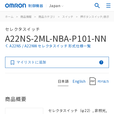
制御機器
Japan
ホーム
>
商品情報
>
商品カテゴリ
>
スイッチ
>
押ボタンスイッチ/表示灯
セレクタスイッチ
A22NS-2ML-NBA-P101-NN
A22NS / A22NW セレクタスイッチ 形式仕様一覧
マイリストに追加
日本語
English
PDF出力
商品概要
セレクタスイッチ（φ22）, 非照光,