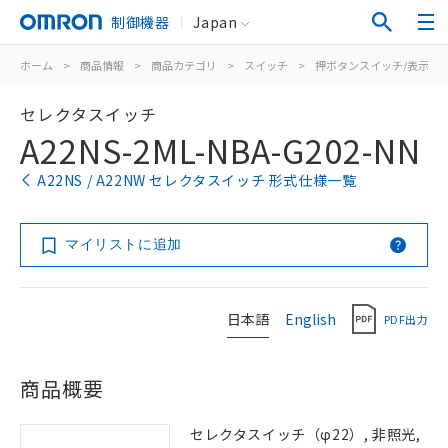
制御機器
Japan
ホーム
>
商品情報
>
商品カテゴリ
>
スイッチ
>
押ボタンスイッチ/表示灯
セレクタスイッチ
A22NS-2ML-NBA-G202-NN
A22NS / A22NW セレクタスイッチ 形式仕様一覧
マイリストに追加
日本語
English
PDF出力
商品概要
セレクタスイッチ（φ22）, 非照光,