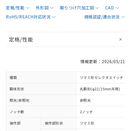
定格/性能
外形図
取りつけ穴加工図
CAD
RoHS/REACH対応状況
規格認証/適合状況
定格/性能
情報更新：2026/05/21
種類
ツマミ形セレクタスイッチ
胴体形状
丸胴形(φ22/25mm共用)
照光/非照光
非照光
ノッチ数
2ノッチ
操作部
操作部形状
ツマミ形