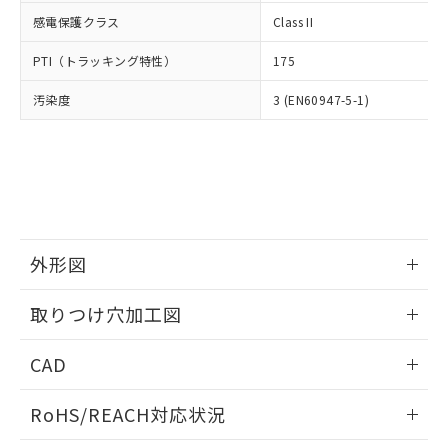
武器並びにこれらの製造装置等に一切
いては、お客様のお取引先、ま
図的な使用がないことを確認しています。
点は「
販売ネットワーク
」をご確認
感電保護クラス
Class II
※2 環境保護使用期限
使用いたしません。
たはお客様担当のオムロン制御
ください。
当社は、貴社製品を第三者に販売する
機器販売店・当社販売員にご確
在庫状況および標準価格結果を当社の
PTI（トラッキング特性）
175
※2 対応予定月
「ｅ」：有害物質（10物質）のすべてが基
場合は、上記1、2および3の内容を当
認ください)
事前の承諾なく第三者に漏洩または開
準値以下であることを示します。
該第三者に通知します。また当社は、
示しないようお願いします。
汚染度
3 (EN60947-5-1)
部品在庫の切り替え状況などにより、予定
「10」：通常の使用状況下において有害物
販売先および販売に係わる関係者が違
マイパーツ機能（部品リスト作成サー
空
受注生産機種、また在庫状況の
月が前後することがあります。
質が外部に漏えいし、環境に深刻な影響を
法に輸出するおそれがある場合は、取
ビス）をご利用いただくには、I-Web
白
情報を公開していない機種
及ぼさない年数を意味します。
り引きをいたしません。
メンバーズにご登録されている必要が
「－」：未確認です。当社販売部門へお問
あります。
い合わせください。
お客様が当ウェブサイト上で当社にご
※3 非含有証明書ダウンロード
登録された部品リストについて、当社
および当社の共同利用者が、当社の製
下記の非含有証明書をダウンロードするこ
外形図
品・サービスに関するお客様との取
とができます。
合意する
キャンセル
引・商談に必要な範囲で利用すること
情報更新：2026/05/21
をご了承ください。
取りつけ穴加工図
EU RoHS指令（10物質）の非含有証明書
※当社の共同利用者とは、
"個人情報
51物質の非含有証明書（当社基準）
情報更新：2026/05/21
の共同利用に関して"
の「1.共同利
CAD
※本証明書は発行日時点で非含有を証明す
用者の範囲」に記載されている法人を
るもので、過去に遡って非含有を証明する
指します。
ログイン/会員登録いただくと、CADデータをダウンロー
ものではありません。
RoHS/REACH対応状況
ドすることができます。
また、RoHS指令のフタル酸エステル類４
物質の対応では、対応完了までの期間は出