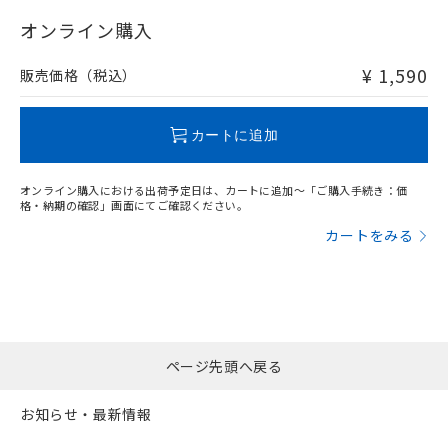
"対応済み"や非含有の記載がされた商品であっても、流通
在庫等で未対応品が混在する可能性があります。
オンライン購入
非含有品が必要な際は、弊社営業部門もしくは販売店へお
問い合わせください。
¥ 1,590
販売価格（税込）
この製品のRoHS/REACH対応状況ページへ
カートに追加
オンライン購入における出荷予定日は、カートに追加～「ご購入手続き：価
格・納期の確認」画面にてご確認ください。
カートをみる
ページ先頭へ戻る
お知らせ・最新情報