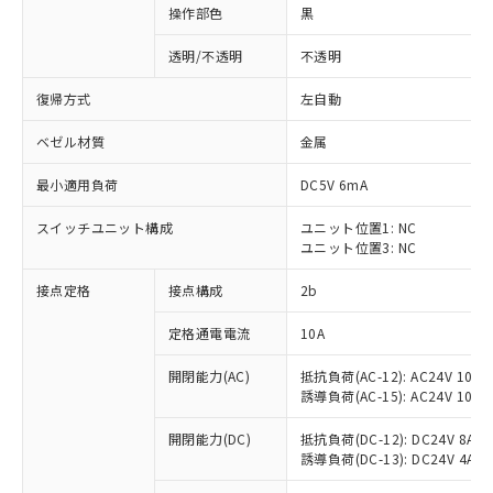
操作部色
黒
透明/不透明
不透明
復帰方式
左自動
ベゼル材質
金属
最小適用負荷
DC5V 6mA
スイッチユニット構成
ユニット位置1: NC
ユニット位置3: NC
接点定格
接点構成
2b
※1 対応状況
定格通電電流
10A
対応済み：EU RoHS指令（10物質）の
開閉能力(AC)
抵抗負荷(AC-12): AC24V 10A/A
非含有に対応した製品が提供可能な商品で
誘導負荷(AC-15): AC24V 10A/AC
す。
対応予定：EU RoHS指令（10物質）の非含
開閉能力(DC)
抵抗負荷(DC-12): DC24V 8A/DC
ご利用条件
有に対応した製品に切り替える予定のある
誘導負荷(DC-13): DC24V 4A/DC
商品です。