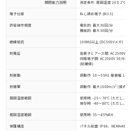
開閉能力説明
測定条件: 周囲温度 20±2℃、
対応予定なし：EU RoHS指令（10物質）の
以下の条件をお読みいただき、同意のうえ
非含有に非対応の商品で、対応品を出す予
ご利用ください。
端子仕様
ねじ締め端子 (M3.5)
定はありません。
調査・確認中：EU RoHS指令（10物質）の
本サービスは、当社制御機器事業取扱
許容操作頻度
電気的: 最大30回/分
※1 中国RoHS○×表
非含有の対応状況を調査中または確認中の
機械的: 最大30回/分
商品の当社在庫状況および標準価格
商品です。
(税抜)を提供させていただくもので
「○」：最大均質材料含有率が中国RoHSの
非該当品：ライセンス料など無形物で、有
絶縁抵抗
100MΩ以上 (DC500Vメガ)
す。
基準値以下であることを示します。
害物質有無と関係のない商品です。
当社制御機器事業取扱商品の中には、
「×」：最大均質材料含有率が中国RoHSの
仕入先様の事情により、非含有部品として
耐電圧
各端子とアース間: AC2500V 50/
本サービスの対象外となる商品もある
基準値を超えていることを示します。
いたものが、含有品と判明した場合などや
同極端子間: AC2500V 50/60Hz
当社は、これら貴社製品のうち、外国
ことをご了承ください。
「－」：未確認です。当社販売部門へお問
(初期値)
むを得ず変更することがあります。
為替および外国貿易法に定める商品
在庫状況および標準価格照会結果は、
い合わせください。
（以下｢規制貨物等」という）を輸出
記載している更新日時点での社内デー
耐振動
誤動作: 10～55Hz 複振幅 1.
*EU RoHS指令（10物質）：
または国外への提供する場合は、日本
記
タに基づき作成されるものであり、閲
説明
鉛(Pb) 1000ppm以下、 水銀(Hg) 1000ppm以下、 カド
*中国RoHS10物質の基準値 (GB/T26572)：
国政府の輸出許可(または役務取引許
号
覧された時点での実際の在庫および標
ミウム(Cd) 100ppm以下、
2
耐衝撃
誤動作: 最大1000m/s
(接点開
Pb(鉛) :1000ppm、 Hg(水銀) : 1000ppm、 Cd(カドミウ
可)を取得するなどの必要な手続きを
六価クロム(Cr(Ⅵ)) 1000ppm以下、ポリ臭化ビフェニル
ム) : 100ppm、
準価格とは異なる場合があることをご
類(PBB) 1000ppm以下、ポリ臭化ジフェニルエーテル類
Cr(Ⅵ)(六価クロム) : 1000ppm、 PBBs(ポリ臭化ビフェ
とります。
周囲温度範囲
使用時: -25～70℃ (ただし
了承ください。
(PBDE) 1000ppm以下、フタル酸ビス(2-エチルヘキシ
○
一定数以上の在庫あり
ニル類) : 1000ppm、 PBDEs(ポリ臭化ジフェニルエーテ
当社は規制貨物を破棄する場合は、完
保存時: -40～80℃ (ただし
ル) (DEHP)(別名：DOP) 1000ppm以下、フタル酸ブチ
正式な納期状況および標準価格はお客
ル類) : 1000ppm、
ルベンジル（BBP） 1000ppm以下、フタル酸ジブチル
全に破砕するなど、違法に輸出されな
DBP(フタル酸ジブチル) : 1000ppm、 DIBP(フタル酸ジ
様のお取引先、またはお客様担当のオ
（DBP） 1000ppm以下、フタル酸ジイソブチル
イソブチル) : 1000ppm、 BBP(フタル酸ブチルベンジ
△
一定数には満たないが在庫あり
周囲湿度範囲
使用時: 35～85%RH
いよう必要な手段を講じます。
ムロン制御機器販売店・当社販売員に
(DIBP) 1000ppm以下
ル) : 1000ppm、
当社は貴社製品を、核兵器、ミサイ
但し、RoHS指令で産業用監視および制御機器に対する
DEHP(フタル酸ビス(2-エチルヘキシル)) : 1000ppm
ご相談ください。
適用除外項目は除く。
保護構造
パネル前面: IP66、NEMA4X, N
ル、化学兵器、生物兵器またはその他
－
在庫なし(最新の在庫状況につ
オムロン制御機器販売店や当社販売拠
フタル酸エステル類の４物質については閾値を超える意