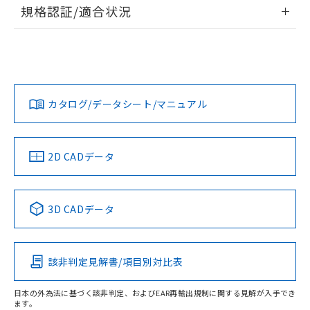
情報更新：2026/7/29
規格認証/適合状況
荷製品に未対応品が混在することから備考
欄に対応日を記載しておりました。
ログイン/会員登録
EU RoHS
注意事項・凡例
既に当社にて対応品への在庫切替を完了
UL認証
CSA認証
CEマーキング
していることから、特段のことがない限
Yes
Yes
Yes
り、2022年1月12日より割愛しておりま
対応状況
対応予定月
※1
※2
ダウンロードデータをご利用いただく前に、以下を必ずお読
す。
みください。
カタログ/データシート/マニュアル
対応済み
ソフトウェアの使用条件
LR型式承認
DNV型式承認
BV型式承認
KR型式承
（イギリス
（ノルウェー
（フランス
（韓国
船舶規格）
船舶規格）
船舶規格）
船舶規格
中国 RoHS
注意事項・凡例
2D CADデータ
No
No
No
No
中国 RoHS表
※1 ※2
3D CADデータ
この製品の規格認証/適合状況ページへ
Pb
Hg
Cd
Cr(VI)
その他の認証はこちらのページからご検索ください
該非判定見解書/項目別対比表
O
O
O
O
日本の外為法に基づく該非判定、およびEAR再輸出規制に関する見解が入手でき
ます。