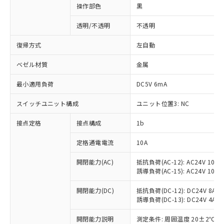
操作部色
黒
透明/不透明
不透明
復帰方式
左自動
ベゼル材質
金属
最小適用負荷
DC5V 6mA
スイッチユニット構成
ユニット位置3: NC
接点定格
接点構成
1b
※1 対応状況
定格通電電流
10A
対応済み：EU RoHS指令（10物質）の
開閉能力(AC)
抵抗負荷(AC-12): AC24V 10A/A
誘導負荷(AC-15): AC24V 10A/AC
非含有に対応した製品が提供可能な商品で
す。
開閉能力(DC)
抵抗負荷(DC-12): DC24V 8A/DC
対応予定：EU RoHS指令（10物質）の非含
誘導負荷(DC-13): DC24V 4A/DC
ご利用条件
有に対応した製品に切り替える予定のある
商品です。
開閉能力説明
測定条件: 周囲温度 20±2℃、