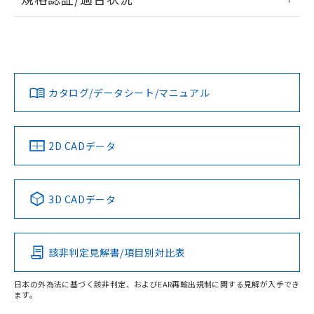
荷製品に未対応品が混在することから備考
ログイン/会員登録
EU RoHS
注意事項・凡例
欄に対応日を記載しておりました。
UL認証
CSA認証
CEマーキング
既に当社にて対応品への在庫切替を完了
していることから、特段のことがない限
Yes
Yes
Yes
対応状況
対応予定月
※1
※2
り、2022年1月12日より割愛しておりま
ダウンロードデータをご利用いただく前に、以下を必ずお読
す。
みください。
カタログ/データシート/マニュアル
対応済み
ソフトウェアの使用条件
LR型式承認
DNV型式承認
BV型式承認
KR型式承
（イギリス
（ノルウェー
（フランス
（韓国
船舶規格）
船舶規格）
船舶規格）
船舶規格
中国 RoHS
注意事項・凡例
2D CADデータ
No
No
No
No
中国 RoHS表
※1 ※2
3D CADデータ
この製品の規格認証/適合状況ページへ
Pb
Hg
Cd
Cr(VI)
その他の認証はこちらのページからご検索ください
該非判定見解書/項目別対比表
O
O
O
O
日本の外為法に基づく該非判定、およびEAR再輸出規制に関する見解が入手でき
ます。
"対応済み"や非含有の記載がされた商品であっても、流通