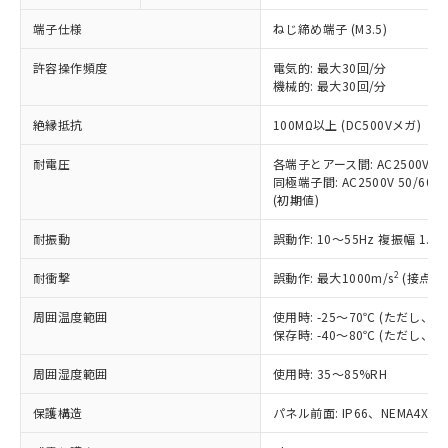
対応予定なし：EU RoHS指令（10物質）の
以下の条件をお読みいただき、同意のうえ
非含有に非対応の商品で、対応品を出す予
端子仕様
ねじ締め端子 (M3.5)
ご利用ください。
定はありません。
調査・確認中：EU RoHS指令（10物質）の
許容操作頻度
電気的: 最大30回/分
本サービスは、当社制御機器事業取扱
※1 中国RoHS○×表
非含有の対応状況を調査中または確認中の
機械的: 最大30回/分
商品の当社在庫状況および標準価格
商品です。
(税抜)を提供させていただくもので
「○」：最大均質材料含有率が中国RoHSの
絶縁抵抗
100MΩ以上 (DC500Vメガ)
非該当品：ライセンス料など無形物で、有
す。
基準値以下であることを示します。
害物質有無と関係のない商品です。
当社制御機器事業取扱商品の中には、
耐電圧
各端子とアース間: AC2500V 50/
「×」：最大均質材料含有率が中国RoHSの
仕入先様の事情により、非含有部品として
本サービスの対象外となる商品もある
同極端子間: AC2500V 50/60Hz
基準値を超えていることを示します。
いたものが、含有品と判明した場合などや
当社は、これら貴社製品のうち、外国
(初期値)
ことをご了承ください。
「－」：未確認です。当社販売部門へお問
むを得ず変更することがあります。
為替および外国貿易法に定める商品
在庫状況および標準価格照会結果は、
い合わせください。
（以下｢規制貨物等」という）を輸出
耐振動
誤動作: 10～55Hz 複振幅 1.
記載している更新日時点での社内デー
*EU RoHS指令（10物質）：
または国外への提供する場合は、日本
記
タに基づき作成されるものであり、閲
説明
鉛(Pb) 1000ppm以下、 水銀(Hg) 1000ppm以下、 カド
*中国RoHS10物質の基準値 (GB/T26572)：
2
耐衝撃
誤動作: 最大1000m/s
(接点開
国政府の輸出許可(または役務取引許
号
覧された時点での実際の在庫および標
ミウム(Cd) 100ppm以下、
Pb(鉛) :1000ppm、 Hg(水銀) : 1000ppm、 Cd(カドミウ
可)を取得するなどの必要な手続きを
六価クロム(Cr(Ⅵ)) 1000ppm以下、ポリ臭化ビフェニル
ム) : 100ppm、
準価格とは異なる場合があることをご
類(PBB) 1000ppm以下、ポリ臭化ジフェニルエーテル類
周囲温度範囲
使用時: -25～70℃ (ただし
Cr(Ⅵ)(六価クロム) : 1000ppm、 PBBs(ポリ臭化ビフェ
とります。
了承ください。
(PBDE) 1000ppm以下、フタル酸ビス(2-エチルヘキシ
○
一定数以上の在庫あり
ニル類) : 1000ppm、 PBDEs(ポリ臭化ジフェニルエーテ
保存時: -40～80℃ (ただし
当社は規制貨物を破棄する場合は、完
ル) (DEHP)(別名：DOP) 1000ppm以下、フタル酸ブチ
正式な納期状況および標準価格はお客
ル類) : 1000ppm、
ルベンジル（BBP） 1000ppm以下、フタル酸ジブチル
全に破砕するなど、違法に輸出されな
DBP(フタル酸ジブチル) : 1000ppm、 DIBP(フタル酸ジ
様のお取引先、またはお客様担当のオ
周囲湿度範囲
使用時: 35～85%RH
（DBP） 1000ppm以下、フタル酸ジイソブチル
イソブチル) : 1000ppm、 BBP(フタル酸ブチルベンジ
△
一定数には満たないが在庫あり
いよう必要な手段を講じます。
ムロン制御機器販売店・当社販売員に
(DIBP) 1000ppm以下
ル) : 1000ppm、
当社は貴社製品を、核兵器、ミサイ
但し、RoHS指令で産業用監視および制御機器に対する
DEHP(フタル酸ビス(2-エチルヘキシル)) : 1000ppm
ご相談ください。
保護構造
パネル前面: IP66、NEMA4X, N
適用除外項目は除く。
ル、化学兵器、生物兵器またはその他
－
在庫なし(最新の在庫状況につ
オムロン制御機器販売店や当社販売拠
フタル酸エステル類の４物質については閾値を超える意
武器並びにこれらの製造装置等に一切