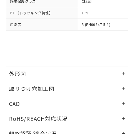
いては、お客様のお取引先、ま
図的な使用がないことを確認しています。
感電保護クラス
Class II
点は「
販売ネットワーク
」をご確認
※2 環境保護使用期限
使用いたしません。
たはお客様担当のオムロン制御
ください。
当社は、貴社製品を第三者に販売する
PTI（トラッキング特性）
175
機器販売店・当社販売員にご確
在庫状況および標準価格結果を当社の
※2 対応予定月
「ｅ」：有害物質（10物質）のすべてが基
場合は、上記1、2および3の内容を当
認ください)
事前の承諾なく第三者に漏洩または開
準値以下であることを示します。
汚染度
3 (EN60947-5-1)
該第三者に通知します。また当社は、
示しないようお願いします。
部品在庫の切り替え状況などにより、予定
「10」：通常の使用状況下において有害物
販売先および販売に係わる関係者が違
マイパーツ機能（部品リスト作成サー
空
受注生産機種、また在庫状況の
月が前後することがあります。
質が外部に漏えいし、環境に深刻な影響を
法に輸出するおそれがある場合は、取
ビス）をご利用いただくには、I-Web
白
情報を公開していない機種
及ぼさない年数を意味します。
り引きをいたしません。
メンバーズにご登録されている必要が
「－」：未確認です。当社販売部門へお問
あります。
い合わせください。
お客様が当ウェブサイト上で当社にご
※3 非含有証明書ダウンロード
登録された部品リストについて、当社
および当社の共同利用者が、当社の製
外形図
下記の非含有証明書をダウンロードするこ
品・サービスに関するお客様との取
とができます。
合意する
キャンセル
引・商談に必要な範囲で利用すること
情報更新：2026/05/21
取りつけ穴加工図
をご了承ください。
EU RoHS指令（10物質）の非含有証明書
※当社の共同利用者とは、
"個人情報
情報更新：2026/05/21
51物質の非含有証明書（当社基準）
の共同利用に関して"
の「1.共同利
CAD
※本証明書は発行日時点で非含有を証明す
用者の範囲」に記載されている法人を
るもので、過去に遡って非含有を証明する
ログイン/会員登録いただくと、CADデータをダウンロー
指します。
RoHS/REACH対応状況
ものではありません。
ドすることができます。
また、RoHS指令のフタル酸エステル類４
情報更新：2026/7/29
物質の対応では、対応完了までの期間は出
規格認証/適合状況