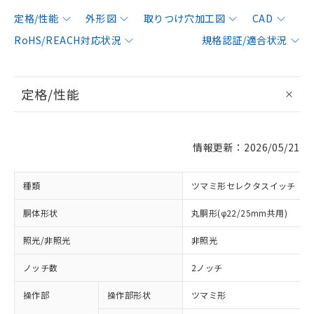
定格/性能
外形図
取りつけ穴加工図
CAD
RoHS/REACH対応状況
規格認証/適合状況
定格/性能
情報更新：2026/05/21
種類
ツマミ形セレクタスイッチ
胴体形状
丸胴形(φ22/25mm共用)
照光/非照光
非照光
ノッチ数
2ノッチ
操作部
操作部形状
ツマミ形