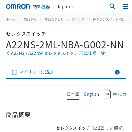
制御機器
Japan
ホーム
>
商品情報
>
商品カテゴリ
>
スイッチ
>
押ボタンスイッチ/表示灯
セレクタスイッチ
A22NS-2ML-NBA-G002-NN
A22NS / A22NW セレクタスイッチ 形式仕様一覧
マイリストに追加
日本語
English
PDF出力
商品概要
セレクタスイッチ（φ22）, 非照光,