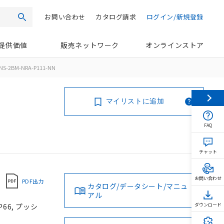
お問い合わせ
カタログ請求
ログイン/新規登録
検索
提供価値
販売ネットワーク
オンラインストア
NS-2BM-NRA-P111-NN
マイリストに追加
FAQ
チャット
お問い合わせ
PDF出力
カタログ/データシート/マニュ
アル
66, プッシ
ダウンロード