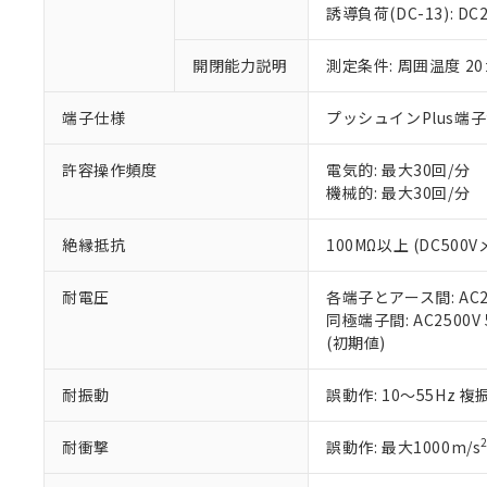
のであり、閲
ます。
Cr(Ⅵ)(六価クロム) : 
フタル酸エステル類の４
誘導負荷(DC-13): DC24
○
一定数以
DBP(フタル酸ジブチル) :
い。
当社は貴社製
DEHP(フタル酸ビス(2-エ
正式な納期状
置等に一切使
開閉能力説明
測定条件: 周囲温度 2
当社販売員に
※2 対応予定月
△
一定数に
当社は、貴社
オムロン制御
また当社は、
※2 環境保護使
在庫状況およ
部品在庫の切り替
たしません。
端子仕様
プッシュインPlus端
－
在庫なし
す。
「ｅ」：有害物質
機器販売
マイパーツ機
「10」：通常の
許容操作頻度
電気的: 最大30回/分
ている必要が
味します。
機械的: 最大30回/分
空
受注生産
お客様が当ウ
※3 非含有証明
「－」：未確認で
白
が、当社の製
絶縁抵抗
100MΩ以上 (DC500V
さい。
下記の非含有証明
※当社の共同
耐電圧
各端子とアース間: AC250
いる法人を指
EU RoHS指令（
同極端子間: AC2500V 5
51物質の非含有証
(初期値)
※本証明書は発行
また、RoHS指
混在することから
耐振動
誤動作: 10～55Hz 複
既に当社にて対応
り割愛しておりま
耐衝撃
誤動作: 最大1000m/s