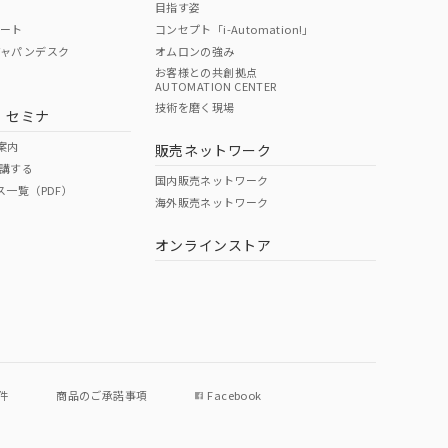
目指す姿
ポート
コンセプト「i-Automation!」
ジャパンデスク
オムロンの強み
お客様との共創拠点
AUTOMATION CENTER
DIBP
BBP
DEHP
環境保護
技術を磨く現場
・セミナ
使用期限
案内
販売ネットワーク
講する
O
O
O
e
国内販売ネットワーク
ス一覧（PDF）
海外販売ネットワーク
オンラインストア
状況ページへ
件
商品のご承諾事項
Facebook