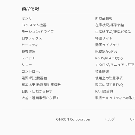
商品情報
中国 RoHS表
※1 ※2
センサ
新商品情報
FAシステム機器
在庫状況/標準価格
Pb
Hg
Cd
Cr(V
モーション/ドライブ
生産終了品/推奨代替品
ロボティクス
特設サイト
セーフティ
動画ライブラリ
検査装置
規格認証/適合
O
O
O
O
スイッチ
RoHS/REACH対応
リレー
カタログ/マニュアル訂正
コントロール
技術解説
"対応済み"や非含有の記載がされた商品であっても、流通
電源/周辺機器他
使用上の注意事項
非含有品が必要な際は、弊社営業部門もしくは販売店へお
省エネ支援/環境対策機器
製品に関するFAQ
目的・仕様から探す
FA用語辞典
改善・活用事例から探す
製品セキュリティへの取
OMRON Corporation
ヘルプ
サ