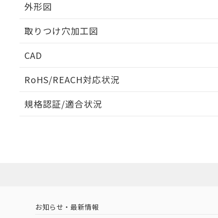
外形図
取りつけ穴加工図
CAD
ログイン/会員登録いただくと、CADデータをダウンロ
RoHS/REACH対応状況
規格認証/適合状況
EU RoHS
注意事項・凡例
A22NS-2BM-NRA-P111-NNについての規格認証/適
営業員または販売店にお問い合わせください。
ダウンロードデータをご利用いただく前に、以下を必ずお読
対応状況
対応予定月
※1
※2
ソフトウェアの使用条件
対応済み
お知らせ・最新情報
中国 RoHS
注意事項・凡例