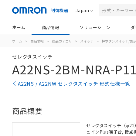
制御機器
Japan
ホーム
商品情報
ソリューション
ダ
ホーム
>
商品情報
>
商品カテゴリ
>
スイッチ
>
押ボタンスイッチ/表
セレクタスイッチ
A22NS-2BM-NRA-P1
A22NS / A22NW セレクタスイッチ 形式仕様一覧
商品概要
セレクタスイッチ（φ22）,
ュインPlus端子台, 接点構