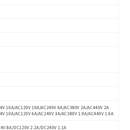
 RoHS指令（10物質）の非含有に対応した製品が提供可能な商品です
oHS指令（10物質）の非含有に対応した製品に切り替える予定のある
 RoHS指令（10物質）の非含有に非対応の商品で、対応品を出す予
 RoHS指令（10物質）の非含有の対応状況を調査中または確認中の
ンス料など無形物で、有害物質有無と関係のない商品です。
○×表
より、非含有部品としていたものが、含有品と判明した場合などやむ
みいただき、同意のうえご利用ください。
材料含有率が中国RoHSの基準値以下であることを示します。
材料含有率が中国RoHSの基準値を超えていることを示します。
、当社制御機器事業取扱商品の当社在庫状況および標準価格(税抜)
ら貴社製品のうち、外国為替および外国貿易法に定める商品（以下｢
質）：
V 10A/AC120V 10A/AC240V 6A/AC380V 2A/AC440V 2A
す。当社販売部門へお問い合わせください。
 水銀(Hg) 1000ppm以下、 カドミウム(Cd) 100ppm以下、
たは国外への提供する場合は、日本国政府の輸出許可(または役務取
 10A/AC120V 6A/AC240V 3A/AC380V 1.9A/AC440V 1.6A
000ppm以下、ポリ臭化ビフェニル類(PBB) 1000ppm以下、ポリ臭化ジフェニルエーテル類(P
事業取扱商品の中には、本サービスの対象外となる商品もあること
手続きをとります。
キシル) (DEHP)(別名：DOP) 1000ppm以下、フタル酸ブチルベンジル（BBP） 100
(GB/T26572)：
以下、フタル酸ジイソブチル (DIBP) 1000ppm以下
び標準価格照会結果は、記載している更新日時点での社内データに
物を破棄する場合は、完全に破砕するなど、違法に輸出されないよ
(水銀) : 1000ppm、 Cd(カドミウム) : 100ppm、
V 8A/DC120V 2.2A/DC240V 1.1A
業用監視および制御機器に対する適用除外項目は除く。