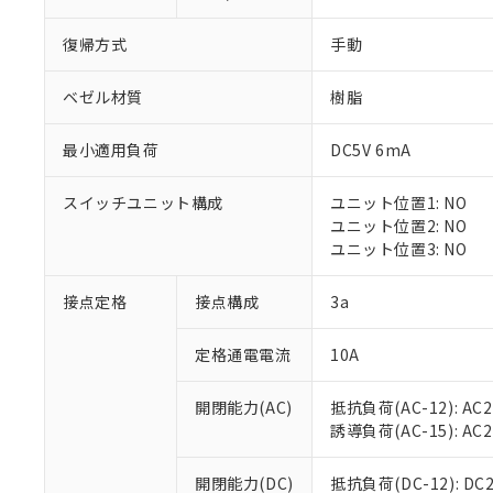
復帰方式
手動
ベゼル材質
樹脂
最小適用負荷
DC5V 6mA
※1 対応状況
スイッチユニット構成
ユニット位置1: NO
対応済み：EU
ユニット位置2: NO
対応予定：EU R
ユニット位置3: NO
対応予定なし：EU
調査・確認中：EU
ご利用条件
接点定格
接点構成
3a
非該当品：ライセ
※1 中国RoHS
仕入先様の事情に
定格通電電流
10A
があります。
以下の条件をお読
「○」：最大均質
「×」：最大均質
本サービスは
当社は、これ
*EU RoHS指令（10物
開閉能力(AC)
抵抗負荷(AC-12): AC24
「－」：未確認で
鉛(Pb) 1000ppm以下、
くものです。
う）を輸出ま
誘導負荷(AC-15): AC24V
記
説明
六価クロム(Cr(Ⅵ)) 1
当社制御機器
などの必要な
フタル酸ビス(2-エチルヘ
号
*中国RoHS10物質の基準値 
ル（DBP） 1000ppm
在庫状況およ
当社は規制貨
Pb(鉛) :1000ppm、 Hg
開閉能力(DC)
抵抗負荷(DC-12): DC24
但し、RoHS指令で産