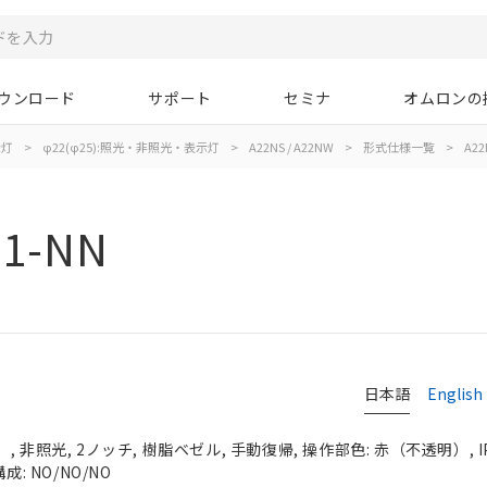
ウンロード
サポート
セミナ
オムロンの
示灯
>
φ22(φ25):照光・非照光・表示灯
>
A22NS / A22NW
>
形式仕様一覧
>
A22
11-NN
日本語
English
 非照光, 2ノッチ, 樹脂ベゼル, 手動復帰, 操作部色: 赤（不透明）, IP
成: NO/NO/NO