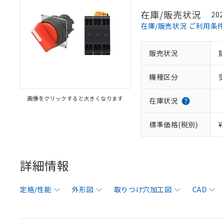
在庫/販売状況
20
在庫/販売状況 ご利用条
販売状況
機種区分
画像をクリックすると大きくなります
在庫状況
標準価格(税別)
詳細情報
定格/性能
外形図
取りつけ穴加工図
CAD