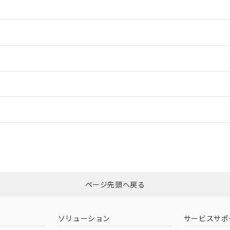
情報更新：2
情報更新：2
ードすることができます。
情報更新：
ログイン/会員登録
合状況については、「カスタマーサポートセンタ お客様相談室」または貴社
みください。
非含有証明書
※3
ページ先頭へ戻る
ダウンロードはこちら
ソリューション
サービスサポ