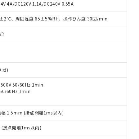
覧された時点での実際の在庫および標準価格とは異なる場合がある
1000ppm、 PBBs(ポリ臭化ビフェニル類) : 1000ppm、 PBDEs(ポリ臭化ジフェニルエーテル類
物質については閾値を超える意図的な使用がないことを確認しています。
V 4A/DC120V 1.1A/DC240V 0.55A
上の在庫あり
 1000ppm、 DIBP(フタル酸ジイソブチル) : 1000ppm、 BBP(フタル酸ブチルベンジル) :
品を、核兵器、ミサイル、化学兵器、生物兵器またはその他武器並
チルヘキシル)) : 1000ppm
況および標準価格はお客様のお取引先、またはお客様担当のオムロ
用いたしません。
0±2℃、周囲湿度 65±5%RH、操作ひん度 30回/min
ご相談ください。
は満たないが在庫あり
製品を第三者に販売する場合は、上記1、2および3の内容を当該第
機器販売店や当社販売拠点は「
販売ネットワーク
」をご確認くだ
販売先および販売に係わる関係者が違法に輸出するおそれがある場
用期限
び標準価格結果を当社の事前の承諾なく第三者に漏洩または開示し
え状況などにより、予定月が前後することがあります。
子台
(最新の在庫状況については、お客様のお取引先、またはお客様担当
（10物質）のすべてが基準値以下であることを示します。
店・当社販売員にご確認ください)
能（部品リスト作成サービス）をご利用いただくには、I-Webメン
使用状況下において有害物質が外部に漏えいし、環境に深刻な影響を
あります。
機種、また在庫状況の情報を公開していない機種
ェブサイト上で当社にご登録された部品リストについて、当社およ
書ダウンロード
す。当社販売部門へお問い合わせください。
品・サービスに関するお客様との取引・商談に必要な範囲で利用す
合意する
キャンセル
メガ)
書をダウンロードすることができます。
利用者とは、
"個人情報の共同利用に関して"
の「1.共同利用者の
0V 50/60Hz 1min
します。
10物質）の非含有証明書
0/60Hz 1min
明書（当社基準）
日時点で非含有を証明するもので、過去に遡って非含有を証明するも
令のフタル酸エステル類４物質の対応では、対応完了までの期間は出
備考欄に対応日を記載しておりました。
振幅 1.5mm (接点開離1ms以内)
品への在庫切替を完了していることから、特段のことがない限り、20
す。
2
(接点開離1ms以内)