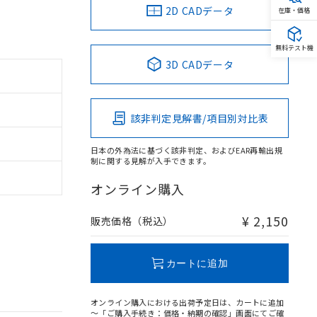
2D CADデータ
在庫・価格
無料テスト機
3D CADデータ
該非判定見解書/項目別対比表
日本の外為法に基づく該非判定、およびEAR再輸出規
制に関する見解が入手できます。
オンライン購入
¥ 2,150
販売価格（税込）
カートに追加
オンライン購入における出荷予定日は、カートに追加
～「ご購入手続き：価格・納期の確認」画面にてご確