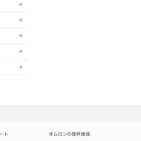
026/05/21
026/05/21
2026/7/29
担当オムロン
お問い合わせ
ート
オムロンの提供価値