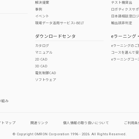
解決提案
テスト機貸出
事例
ロボティクスサ
イベント
日本語相談窓口
現場データ活用サービスi-BELT
輸出該非判定
I)
PBBs
PBDEs
DBP
ダウンロードセンタ
eラーニング
カタログ
eラーニングのご
マニュアル
コースを選んで受
O
O
O
2D CAD
eラーニングコー
3D CAD
電気制御CAD
在庫等で未対応品が混在する可能性があります。
ソフトウェア
問い合わせください。
この製品のRoHS/REACH対応
り組み
イトマップ
関連リンク
個人情報の
取り扱いについて
ご利用条
© Copyright OMRON Corporation 1996 - 2026.
All Rights Reserved.