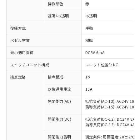
操作部色
赤
透明/不透明
不透明
復帰方式
手動
ベゼル材質
樹脂
最小適用負荷
DC5V 6mA
スイッチユニット構成
ユニット位置3: NC
接点定格
接点構成
1b
※1 対応状況
定格通電電流
10A
対応済み：EU RoHS指令（10物質）の
開閉能力(AC)
抵抗負荷(AC-12): AC24V 10A/A
誘導負荷(AC-15): AC24V 10A/AC
非含有に対応した製品が提供可能な商品で
す。
開閉能力(DC)
抵抗負荷(DC-12): DC24V 8A/DC
対応予定：EU RoHS指令（10物質）の非含
誘導負荷(DC-13): DC24V 4A/DC
ご利用条件
有に対応した製品に切り替える予定のある
商品です。
開閉能力説明
測定条件: 周囲温度 20±2℃、