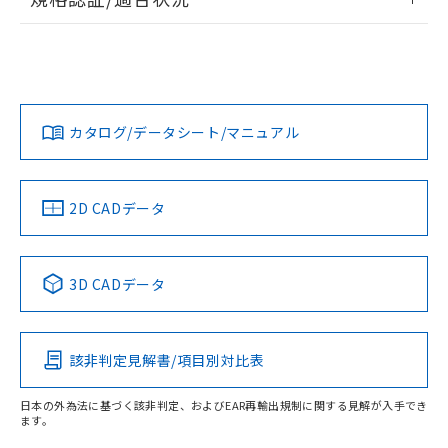
荷製品に未対応品が混在することから備考
ログイン/会員登録
EU RoHS
注意事項・凡例
欄に対応日を記載しておりました。
A22NS-2BM-NRA-P002-NNについての規格認証/適合状況に
既に当社にて対応品への在庫切替を完了
ついては、「カスタマーサポートセンタ お客様相談室」また
していることから、特段のことがない限
は貴社担当オムロン営業員または販売店にお問い合わせくだ
対応状況
対応予定月
※1
※2
り、2022年1月12日より割愛しておりま
さい。
ダウンロードデータをご利用いただく前に、以下を必ずお読
す。
みください。
カタログ/データシート/マニュアル
対応済み
ソフトウェアの使用条件
お問い合わせ
中国 RoHS
注意事項・凡例
2D CADデータ
中国 RoHS表
※1 ※2
3D CADデータ
Pb
Hg
Cd
Cr(VI)
該非判定見解書/項目別対比表
O
O
O
O
日本の外為法に基づく該非判定、およびEAR再輸出規制に関する見解が入手でき
ます。
"対応済み"や非含有の記載がされた商品であっても、流通