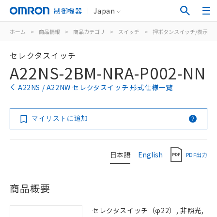
制御機器
Japan
ホーム
>
商品情報
>
商品カテゴリ
>
スイッチ
>
押ボタンスイッチ/表示灯
セレクタスイッチ
A22NS-2BM-NRA-P002-NN
A22NS / A22NW セレクタスイッチ 形式仕様一覧
マイリストに追加
日本語
English
PDF出力
商品概要
セレクタスイッチ（φ22）, 非照光,