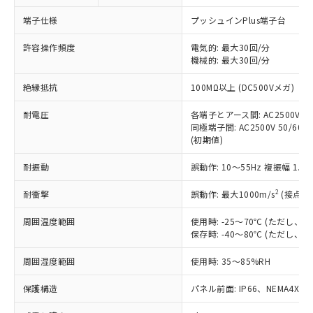
対応予定なし：EU RoHS指令（10物質）の
以下の条件をお読みいただき、同意のうえ
非含有に非対応の商品で、対応品を出す予
端子仕様
プッシュインPlus端子台
ご利用ください。
定はありません。
調査・確認中：EU RoHS指令（10物質）の
許容操作頻度
電気的: 最大30回/分
本サービスは、当社制御機器事業取扱
※1 中国RoHS○×表
非含有の対応状況を調査中または確認中の
機械的: 最大30回/分
商品の当社在庫状況および標準価格
商品です。
(税抜)を提供させていただくもので
「○」：最大均質材料含有率が中国RoHSの
絶縁抵抗
100MΩ以上 (DC500Vメガ)
非該当品：ライセンス料など無形物で、有
す。
基準値以下であることを示します。
害物質有無と関係のない商品です。
当社制御機器事業取扱商品の中には、
耐電圧
各端子とアース間: AC2500V 50/
「×」：最大均質材料含有率が中国RoHSの
仕入先様の事情により、非含有部品として
本サービスの対象外となる商品もある
同極端子間: AC2500V 50/60Hz
基準値を超えていることを示します。
いたものが、含有品と判明した場合などや
当社は、これら貴社製品のうち、外国
(初期値)
ことをご了承ください。
「－」：未確認です。当社販売部門へお問
むを得ず変更することがあります。
為替および外国貿易法に定める商品
在庫状況および標準価格照会結果は、
い合わせください。
（以下｢規制貨物等」という）を輸出
耐振動
誤動作: 10～55Hz 複振幅 1.
記載している更新日時点での社内デー
*EU RoHS指令（10物質）：
または国外への提供する場合は、日本
記
タに基づき作成されるものであり、閲
説明
鉛(Pb) 1000ppm以下、 水銀(Hg) 1000ppm以下、 カド
*中国RoHS10物質の基準値 (GB/T26572)：
2
耐衝撃
誤動作: 最大1000m/s
(接点開
国政府の輸出許可(または役務取引許
号
覧された時点での実際の在庫および標
ミウム(Cd) 100ppm以下、
Pb(鉛) :1000ppm、 Hg(水銀) : 1000ppm、 Cd(カドミウ
可)を取得するなどの必要な手続きを
六価クロム(Cr(Ⅵ)) 1000ppm以下、ポリ臭化ビフェニル
ム) : 100ppm、
準価格とは異なる場合があることをご
類(PBB) 1000ppm以下、ポリ臭化ジフェニルエーテル類
周囲温度範囲
使用時: -25～70℃ (ただし
Cr(Ⅵ)(六価クロム) : 1000ppm、 PBBs(ポリ臭化ビフェ
とります。
了承ください。
(PBDE) 1000ppm以下、フタル酸ビス(2-エチルヘキシ
○
一定数以上の在庫あり
ニル類) : 1000ppm、 PBDEs(ポリ臭化ジフェニルエーテ
保存時: -40～80℃ (ただし
当社は規制貨物を破棄する場合は、完
ル) (DEHP)(別名：DOP) 1000ppm以下、フタル酸ブチ
正式な納期状況および標準価格はお客
ル類) : 1000ppm、
ルベンジル（BBP） 1000ppm以下、フタル酸ジブチル
全に破砕するなど、違法に輸出されな
DBP(フタル酸ジブチル) : 1000ppm、 DIBP(フタル酸ジ
様のお取引先、またはお客様担当のオ
周囲湿度範囲
使用時: 35～85%RH
（DBP） 1000ppm以下、フタル酸ジイソブチル
イソブチル) : 1000ppm、 BBP(フタル酸ブチルベンジ
△
一定数には満たないが在庫あり
いよう必要な手段を講じます。
ムロン制御機器販売店・当社販売員に
(DIBP) 1000ppm以下
ル) : 1000ppm、
当社は貴社製品を、核兵器、ミサイ
但し、RoHS指令で産業用監視および制御機器に対する
DEHP(フタル酸ビス(2-エチルヘキシル)) : 1000ppm
ご相談ください。
保護構造
パネル前面: IP66、NEMA4X, N
適用除外項目は除く。
ル、化学兵器、生物兵器またはその他
－
在庫なし(最新の在庫状況につ
オムロン制御機器販売店や当社販売拠
フタル酸エステル類の４物質については閾値を超える意
武器並びにこれらの製造装置等に一切