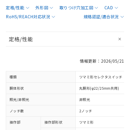
定格/性能
外形図
取りつけ穴加工図
CAD
RoHS/REACH対応状況
規格認証/適合状況
定格/性能
情報更新：2026/05/21
種類
ツマミ形セレクタスイッチ
胴体形状
丸胴形(φ22/25mm共用)
照光/非照光
非照光
ノッチ数
2ノッチ
操作部
操作部形状
ツマミ形