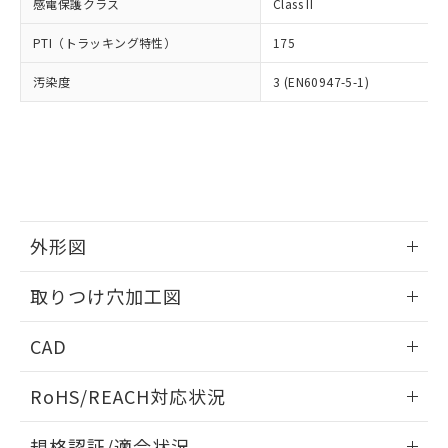
いては、お客様のお取引先、ま
図的な使用がないことを確認しています。
感電保護クラス
Class II
点は「
販売ネットワーク
」をご確認
※2 環境保護使用期限
使用いたしません。
たはお客様担当のオムロン制御
ください。
当社は、貴社製品を第三者に販売する
PTI（トラッキング特性）
175
機器販売店・当社販売員にご確
在庫状況および標準価格結果を当社の
※2 対応予定月
「ｅ」：有害物質（10物質）のすべてが基
場合は、上記1、2および3の内容を当
認ください)
事前の承諾なく第三者に漏洩または開
準値以下であることを示します。
汚染度
3 (EN60947-5-1)
該第三者に通知します。また当社は、
示しないようお願いします。
部品在庫の切り替え状況などにより、予定
「10」：通常の使用状況下において有害物
販売先および販売に係わる関係者が違
マイパーツ機能（部品リスト作成サー
空
受注生産機種、また在庫状況の
月が前後することがあります。
質が外部に漏えいし、環境に深刻な影響を
法に輸出するおそれがある場合は、取
ビス）をご利用いただくには、I-Web
白
情報を公開していない機種
及ぼさない年数を意味します。
り引きをいたしません。
メンバーズにご登録されている必要が
「－」：未確認です。当社販売部門へお問
あります。
い合わせください。
お客様が当ウェブサイト上で当社にご
※3 非含有証明書ダウンロード
登録された部品リストについて、当社
および当社の共同利用者が、当社の製
外形図
下記の非含有証明書をダウンロードするこ
品・サービスに関するお客様との取
とができます。
合意する
キャンセル
引・商談に必要な範囲で利用すること
情報更新：2026/05/21
取りつけ穴加工図
をご了承ください。
EU RoHS指令（10物質）の非含有証明書
※当社の共同利用者とは、
"個人情報
情報更新：2026/05/21
51物質の非含有証明書（当社基準）
の共同利用に関して"
の「1.共同利
CAD
※本証明書は発行日時点で非含有を証明す
用者の範囲」に記載されている法人を
るもので、過去に遡って非含有を証明する
ログイン/会員登録いただくと、CADデータをダウンロー
指します。
RoHS/REACH対応状況
ものではありません。
ドすることができます。
また、RoHS指令のフタル酸エステル類４
情報更新：2026/7/29
物質の対応では、対応完了までの期間は出
規格認証/適合状況