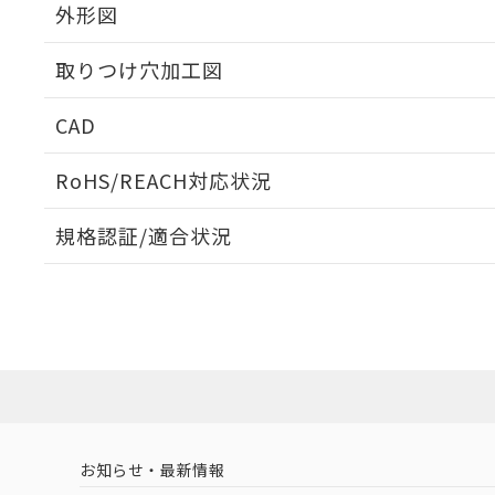
外形図
取りつけ穴加工図
CAD
ログイン/会員登録いただくと、CADデータをダウンロ
RoHS/REACH対応状況
規格認証/適合状況
EU RoHS
注意事項・凡例
UL認証
CSA認証
CEマーキング
ダウンロードデータをご利用いただく前に、以下を必ずお読
Yes
Yes
Yes
対応状況
対応予定月
※1
※2
ソフトウェアの使用条件
対応済み
LR型式承認
DNV型式承認
BV型式承認
KR
（イギリス
（ノルウェー
（フランス
（
お知らせ・最新情報
中国 RoHS
注意事項・凡例
船舶規格）
船舶規格）
船舶規格）
船