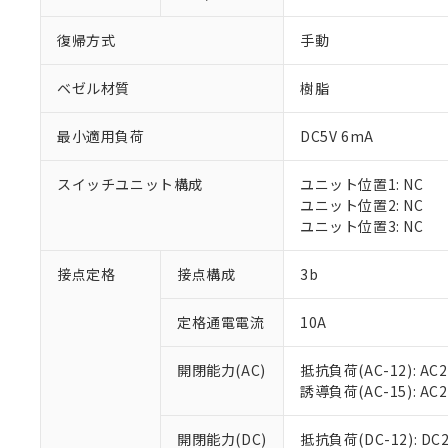
復帰方式
手動
ベゼル材質
樹脂
最小適用負荷
DC5V 6mA
※1 対応状況
スイッチユニット構成
ユニット位置1: NC
対応済み：EU
ユニット位置2: NC
対応予定：EU R
ユニット位置3: NC
対応予定なし：EU
調査・確認中：EU
ご利用条件
接点定格
接点構成
3b
非該当品：ライセ
※1 中国RoHS
仕入先様の事情に
定格通電電流
10A
があります。
以下の条件をお読
「○」：最大均質
「×」：最大均質
本サービスは
当社は、これ
*EU RoHS指令（10物
開閉能力(AC)
抵抗負荷(AC-12): AC24
「－」：未確認で
鉛(Pb) 1000ppm以下、
くものです。
う）を輸出ま
誘導負荷(AC-15): AC24V
記
説明
六価クロム(Cr(Ⅵ)) 1
当社制御機器
などの必要な
フタル酸ビス(2-エチルヘ
号
*中国RoHS10物質の基準値 
ル（DBP） 1000ppm
在庫状況およ
当社は規制貨
Pb(鉛) :1000ppm、 Hg
開閉能力(DC)
抵抗負荷(DC-12): DC24
但し、RoHS指令で産