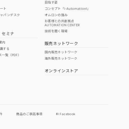
目指す姿
ポート
コンセプト「i-Automation!」
ジャパンデスク
オムロンの強み
お客様との共創拠点
AUTOMATION CENTER
DIBP
BBP
DEHP
環境保護
技術を磨く現場
・セミナ
状況ページへ
使用期限
検索ください
案内
販売ネットワーク
講する
O
O
O
e
国内販売ネットワーク
ス一覧（PDF）
海外販売ネットワーク
オンラインストア
状況ページへ
件
商品のご承諾事項
Facebook