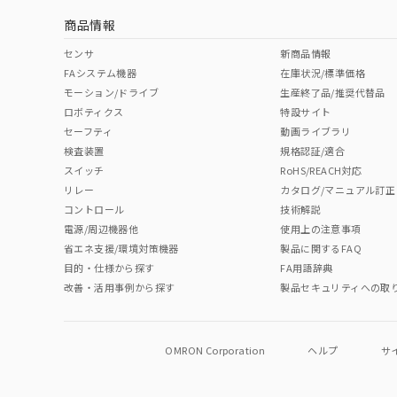
商品情報
No
No
No
No
中国 RoHS表
※1 ※2
センサ
新商品情報
FAシステム機器
在庫状況/標準価格
Pb
Hg
Cd
Cr(V
モーション/ドライブ
生産終了品/推奨代替品
ロボティクス
特設サイト
セーフティ
動画ライブラリ
検査装置
規格認証/適合
O
O
O
O
スイッチ
RoHS/REACH対応
リレー
カタログ/マニュアル訂正
コントロール
技術解説
"対応済み"や非含有の記載がされた商品であっても、流通
電源/周辺機器他
使用上の注意事項
非含有品が必要な際は、弊社営業部門もしくは販売店へお
省エネ支援/環境対策機器
製品に関するFAQ
目的・仕様から探す
FA用語辞典
改善・活用事例から探す
製品セキュリティへの取
OMRON Corporation
ヘルプ
サ