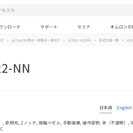
ウンロード
サポート
セミナ
オムロンの
示灯
>
φ22(φ25):照光・非照光・表示灯
>
A22NS / A22NW
>
形式仕様一覧
>
A22
22-NN
日本語
English
 非照光, 2ノッチ, 樹脂ベゼル, 手動復帰, 操作部色: 赤（不透明）, IP
NC