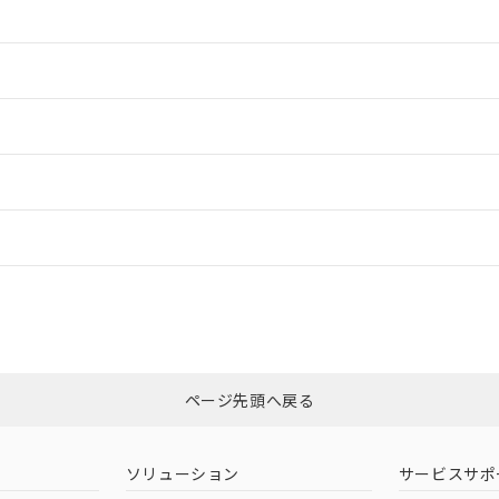
情報更新：2
情報更新：2
ードすることができます。
情報更新：
ログイン/会員登録
CCC認証
電波法
みください。
Yes
N/A
非含有証明書
※3
ページ先頭へ戻る
ダウンロードはこちら
型式承認
NK型式承認
ABS型式承認
韓国
（日本
（アメリカ
ソリューション
サービスサポ
舶規格）
船舶規格）
船舶規格）