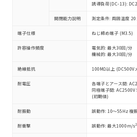
のであり、閲
ます。
Cr(Ⅵ)(六価クロム) : 
フタル酸エステル類の４
誘導負荷(DC-13): DC24
○
一定数以
DBP(フタル酸ジブチル) :
い。
当社は貴社製
DEHP(フタル酸ビス(2-エ
正式な納期状
置等に一切使
開閉能力説明
測定条件: 周囲温度 2
当社販売員に
※2 対応予定月
△
一定数に
当社は、貴社
オムロン制御
また当社は、
※2 環境保護使
在庫状況およ
部品在庫の切り替
たしません。
端子仕様
ねじ締め端子 (M3.5)
－
在庫なし
す。
「ｅ」：有害物質
機器販売
マイパーツ機
「10」：通常の
許容操作頻度
電気的: 最大30回/分
ている必要が
味します。
機械的: 最大30回/分
空
受注生産
お客様が当ウ
※3 非含有証明
「－」：未確認で
白
が、当社の製
絶縁抵抗
100MΩ以上 (DC500V
さい。
下記の非含有証明
※当社の共同
耐電圧
各端子とアース間: AC250
いる法人を指
EU RoHS指令（
同極端子間: AC2500V 5
51物質の非含有証
(初期値)
※本証明書は発行
また、RoHS指
混在することから
耐振動
誤動作: 10～55Hz 複
既に当社にて対応
り割愛しておりま
耐衝撃
誤動作: 最大1000m/s