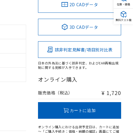
2D CADデータ
在庫・価格
無料テスト機
3D CADデータ
該非判定見解書/項目別対比表
日本の外為法に基づく該非判定、およびEAR再輸出規
制に関する見解が入手できます。
オンライン購入
¥ 1,720
販売価格（税込）
カートに追加
オンライン購入における出荷予定日は、カートに追加
～「ご購入手続き：価格・納期の確認」画面にてご確