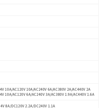
 RoHS指令（10物質）の非含有に対応した製品が提供可能な商品です
oHS指令（10物質）の非含有に対応した製品に切り替える予定のある
 RoHS指令（10物質）の非含有に非対応の商品で、対応品を出す予
 RoHS指令（10物質）の非含有の対応状況を調査中または確認中の
ンス料など無形物で、有害物質有無と関係のない商品です。
○×表
より、非含有部品としていたものが、含有品と判明した場合などやむ
みいただき、同意のうえご利用ください。
材料含有率が中国RoHSの基準値以下であることを示します。
材料含有率が中国RoHSの基準値を超えていることを示します。
、当社制御機器事業取扱商品の当社在庫状況および標準価格(税抜)
ら貴社製品のうち、外国為替および外国貿易法に定める商品（以下｢
質）：
V 10A/AC120V 10A/AC240V 6A/AC380V 2A/AC440V 2A
す。当社販売部門へお問い合わせください。
 水銀(Hg) 1000ppm以下、 カドミウム(Cd) 100ppm以下、
たは国外への提供する場合は、日本国政府の輸出許可(または役務取
 10A/AC120V 6A/AC240V 3A/AC380V 1.9A/AC440V 1.6A
000ppm以下、ポリ臭化ビフェニル類(PBB) 1000ppm以下、ポリ臭化ジフェニルエーテル類(P
事業取扱商品の中には、本サービスの対象外となる商品もあること
手続きをとります。
キシル) (DEHP)(別名：DOP) 1000ppm以下、フタル酸ブチルベンジル（BBP） 100
(GB/T26572)：
以下、フタル酸ジイソブチル (DIBP) 1000ppm以下
び標準価格照会結果は、記載している更新日時点での社内データに
物を破棄する場合は、完全に破砕するなど、違法に輸出されないよ
(水銀) : 1000ppm、 Cd(カドミウム) : 100ppm、
V 8A/DC120V 2.2A/DC240V 1.1A
業用監視および制御機器に対する適用除外項目は除く。