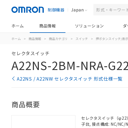
制御機器
Japan
ホーム
商品情報
ソリューション
ダ
ホーム
>
商品情報
>
商品カテゴリ
>
スイッチ
>
押ボタンスイッチ/表
セレクタスイッチ
A22NS-2BM-NRA-G2
A22NS / A22NW セレクタスイッチ 形式仕様一覧
商品概要
セレクタスイッチ（φ22）,
子台, 接点構成: NC/NC/