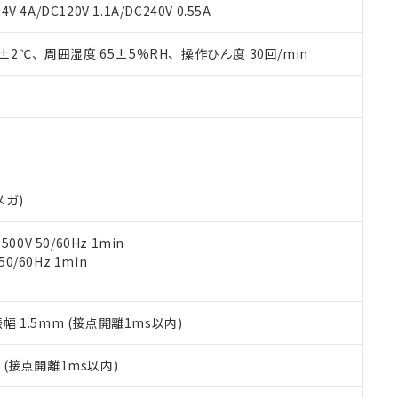
覧された時点での実際の在庫および標準価格とは異なる場合がある
1000ppm、 PBBs(ポリ臭化ビフェニル類) : 1000ppm、 PBDEs(ポリ臭化ジフェニルエーテル類
物質については閾値を超える意図的な使用がないことを確認しています。
V 4A/DC120V 1.1A/DC240V 0.55A
上の在庫あり
 1000ppm、 DIBP(フタル酸ジイソブチル) : 1000ppm、 BBP(フタル酸ブチルベンジル) :
品を、核兵器、ミサイル、化学兵器、生物兵器またはその他武器並
チルヘキシル)) : 1000ppm
況および標準価格はお客様のお取引先、またはお客様担当のオムロ
用いたしません。
0±2℃、周囲湿度 65±5%RH、操作ひん度 30回/min
ご相談ください。
は満たないが在庫あり
製品を第三者に販売する場合は、上記1、2および3の内容を当該第
機器販売店や当社販売拠点は「
販売ネットワーク
」をご確認くだ
販売先および販売に係わる関係者が違法に輸出するおそれがある場
用期限
び標準価格結果を当社の事前の承諾なく第三者に漏洩または開示し
え状況などにより、予定月が前後することがあります。
(最新の在庫状況については、お客様のお取引先、またはお客様担当
（10物質）のすべてが基準値以下であることを示します。
店・当社販売員にご確認ください)
能（部品リスト作成サービス）をご利用いただくには、I-Webメン
使用状況下において有害物質が外部に漏えいし、環境に深刻な影響を
あります。
機種、また在庫状況の情報を公開していない機種
ェブサイト上で当社にご登録された部品リストについて、当社およ
書ダウンロード
す。当社販売部門へお問い合わせください。
品・サービスに関するお客様との取引・商談に必要な範囲で利用す
合意する
キャンセル
メガ)
書をダウンロードすることができます。
利用者とは、
"個人情報の共同利用に関して"
の「1.共同利用者の
0V 50/60Hz 1min
します。
10物質）の非含有証明書
0/60Hz 1min
明書（当社基準）
日時点で非含有を証明するもので、過去に遡って非含有を証明するも
令のフタル酸エステル類４物質の対応では、対応完了までの期間は出
備考欄に対応日を記載しておりました。
振幅 1.5mm (接点開離1ms以内)
品への在庫切替を完了していることから、特段のことがない限り、20
す。
2
(接点開離1ms以内)