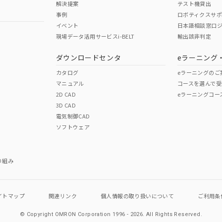
解決提案
テスト機貸出
事例
ロボティクスサ
No
No
イベント
日本語相談窓口
現場データ活用サービスi-BELT
輸出該非判定
I)
PBBs
PBDEs
DBP
ダウンロードセンタ
eラーニング
この製品の規格認証/適合
その他の認証はこちらのページからご
カタログ
eラーニングのご
マニュアル
コースを選んで受
O
O
O
2D CAD
eラーニングコー
3D CAD
電気制御CAD
在庫等で未対応品が混在する可能性があります。
ソフトウェア
問い合わせください。
この製品のRoHS/REACH対応
り組み
イトマップ
関連リンク
個人情報の
取り扱いについて
ご利用条
© Copyright OMRON Corporation 1996 - 2026.
All Rights Reserved.