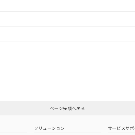
情報更新：2
情報更新：2
ードすることができます。
情報更新：
ログイン/会員登録
CCC認証
電波法
みください。
Yes
N/A
非含有証明書
※3
ページ先頭へ戻る
ダウンロードはこちら
型式承認
NK型式承認
ABS型式承認
韓国
（日本
（アメリカ
ソリューション
サービスサポ
舶規格）
船舶規格）
船舶規格）