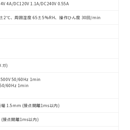
覧された時点での実際の在庫および標準価格とは異なる場合がある
1000ppm、 PBBs(ポリ臭化ビフェニル類) : 1000ppm、 PBDEs(ポリ臭化ジフェニルエーテル類
物質については閾値を超える意図的な使用がないことを確認しています。
V 4A/DC120V 1.1A/DC240V 0.55A
上の在庫あり
 1000ppm、 DIBP(フタル酸ジイソブチル) : 1000ppm、 BBP(フタル酸ブチルベンジル) :
品を、核兵器、ミサイル、化学兵器、生物兵器またはその他武器並
チルヘキシル)) : 1000ppm
況および標準価格はお客様のお取引先、またはお客様担当のオムロ
用いたしません。
0±2℃、周囲湿度 65±5%RH、操作ひん度 30回/min
ご相談ください。
は満たないが在庫あり
製品を第三者に販売する場合は、上記1、2および3の内容を当該第
機器販売店や当社販売拠点は「
販売ネットワーク
」をご確認くだ
販売先および販売に係わる関係者が違法に輸出するおそれがある場
用期限
び標準価格結果を当社の事前の承諾なく第三者に漏洩または開示し
え状況などにより、予定月が前後することがあります。
(最新の在庫状況については、お客様のお取引先、またはお客様担当
（10物質）のすべてが基準値以下であることを示します。
店・当社販売員にご確認ください)
能（部品リスト作成サービス）をご利用いただくには、I-Webメン
使用状況下において有害物質が外部に漏えいし、環境に深刻な影響を
あります。
機種、また在庫状況の情報を公開していない機種
ェブサイト上で当社にご登録された部品リストについて、当社およ
書ダウンロード
す。当社販売部門へお問い合わせください。
品・サービスに関するお客様との取引・商談に必要な範囲で利用す
合意する
キャンセル
メガ)
書をダウンロードすることができます。
利用者とは、
"個人情報の共同利用に関して"
の「1.共同利用者の
0V 50/60Hz 1min
します。
10物質）の非含有証明書
0/60Hz 1min
明書（当社基準）
日時点で非含有を証明するもので、過去に遡って非含有を証明するも
令のフタル酸エステル類４物質の対応では、対応完了までの期間は出
備考欄に対応日を記載しておりました。
振幅 1.5mm (接点開離1ms以内)
品への在庫切替を完了していることから、特段のことがない限り、20
す。
2
(接点開離1ms以内)