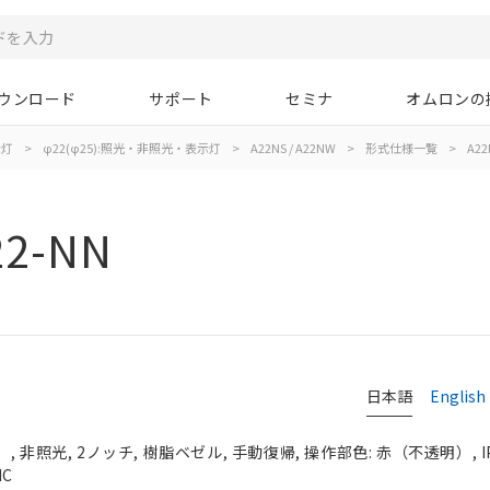
ウンロード
サポート
セミナ
オムロンの
示灯
>
φ22(φ25):照光・非照光・表示灯
>
A22NS / A22NW
>
形式仕様一覧
>
A22
22-NN
日本語
English
 非照光, 2ノッチ, 樹脂ベゼル, 手動復帰, 操作部色: 赤（不透明）, IP
NC