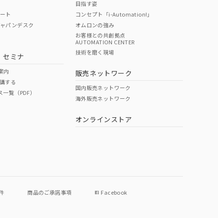
目指す姿
ポート
コンセプト「i-Automation!」
ジャパンデスク
オムロンの強み
お客様との共創拠点
AUTOMATION CENTER
DIBP
BBP
DEHP
環境保護
技術を磨く現場
・セミナ
状況ページへ
使用期限
検索ください
案内
販売ネットワーク
講する
O
O
O
e
国内販売ネットワーク
ス一覧（PDF）
海外販売ネットワーク
オンラインストア
状況ページへ
件
商品のご承諾事項
Facebook