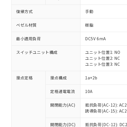
復帰方式
手動
ベゼル材質
樹脂
最小適用負荷
DC5V 6mA
※1 対応状況
スイッチユニット構成
ユニット位置1: NO
対応済み：EU
ユニット位置2: NC
対応予定：EU R
ユニット位置3: NC
対応予定なし：EU
調査・確認中：EU
ご利用条件
接点定格
接点構成
1a+2b
非該当品：ライセ
※1 中国RoHS
仕入先様の事情に
定格通電電流
10A
があります。
以下の条件をお読
「○」：最大均質
「×」：最大均質
本サービスは
当社は、これ
*EU RoHS指令（10物
開閉能力(AC)
抵抗負荷(AC-12): AC24
「－」：未確認で
鉛(Pb) 1000ppm以下、
くものです。
う）を輸出ま
誘導負荷(AC-15): AC24V
記
説明
六価クロム(Cr(Ⅵ)) 1
当社制御機器
などの必要な
フタル酸ビス(2-エチルヘ
号
*中国RoHS10物質の基準値 
ル（DBP） 1000ppm
在庫状況およ
当社は規制貨
Pb(鉛) :1000ppm、 Hg
開閉能力(DC)
抵抗負荷(DC-12): DC24
但し、RoHS指令で産