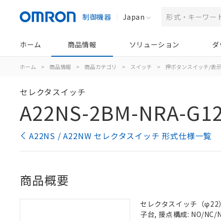
制御機器
Japan
ホーム
商品情報
ソリューション
ダ
ホーム
>
商品情報
>
商品カテゴリ
>
スイッチ
>
押ボタンスイッチ/表
セレクタスイッチ
A22NS-2BM-NRA-G1
A22NS / A22NW セレクタスイッチ 形式仕様一覧
商品概要
セレクタスイッチ（φ22）,
子台, 接点構成: NO/NC/