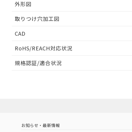
外形図
取りつけ穴加工図
CAD
ログイン/会員登録いただくと、CADデータをダウンロ
RoHS/REACH対応状況
規格認証/適合状況
EU RoHS
注意事項・凡例
UL認証
CSA認証
CEマーキング
ダウンロードデータをご利用いただく前に、以下を必ずお読
Yes
Yes
Yes
対応状況
対応予定月
※1
※2
ソフトウェアの使用条件
対応済み
LR型式承認
DNV型式承認
BV型式承認
KR
（イギリス
（ノルウェー
（フランス
（
お知らせ・最新情報
中国 RoHS
注意事項・凡例
船舶規格）
船舶規格）
船舶規格）
船