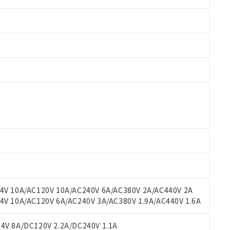
 RoHS指令（10物質）の非含有に対応した製品が提供可能な商品です
oHS指令（10物質）の非含有に対応した製品に切り替える予定のある
 RoHS指令（10物質）の非含有に非対応の商品で、対応品を出す予
 RoHS指令（10物質）の非含有の対応状況を調査中または確認中の
ンス料など無形物で、有害物質有無と関係のない商品です。
○×表
より、非含有部品としていたものが、含有品と判明した場合などやむ
みいただき、同意のうえご利用ください。
材料含有率が中国RoHSの基準値以下であることを示します。
材料含有率が中国RoHSの基準値を超えていることを示します。
、当社制御機器事業取扱商品の当社在庫状況および標準価格(税抜)
ら貴社製品のうち、外国為替および外国貿易法に定める商品（以下｢
質）：
V 10A/AC120V 10A/AC240V 6A/AC380V 2A/AC440V 2A
す。当社販売部門へお問い合わせください。
 水銀(Hg) 1000ppm以下、 カドミウム(Cd) 100ppm以下、
たは国外への提供する場合は、日本国政府の輸出許可(または役務取
 10A/AC120V 6A/AC240V 3A/AC380V 1.9A/AC440V 1.6A
000ppm以下、ポリ臭化ビフェニル類(PBB) 1000ppm以下、ポリ臭化ジフェニルエーテル類(P
事業取扱商品の中には、本サービスの対象外となる商品もあること
手続きをとります。
キシル) (DEHP)(別名：DOP) 1000ppm以下、フタル酸ブチルベンジル（BBP） 100
(GB/T26572)：
以下、フタル酸ジイソブチル (DIBP) 1000ppm以下
び標準価格照会結果は、記載している更新日時点での社内データに
物を破棄する場合は、完全に破砕するなど、違法に輸出されないよ
(水銀) : 1000ppm、 Cd(カドミウム) : 100ppm、
V 8A/DC120V 2.2A/DC240V 1.1A
業用監視および制御機器に対する適用除外項目は除く。