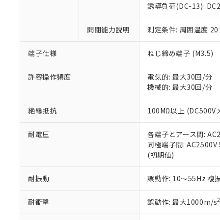
のであり、閲
ます。
Cr(Ⅵ)(六価クロム) : 
フタル酸エステル類の４
誘導負荷(DC-13): DC24
○
一定数以
DBP(フタル酸ジブチル) :
い。
当社は貴社製
DEHP(フタル酸ビス(2-エ
正式な納期状
置等に一切使
開閉能力説明
測定条件: 周囲温度 2
当社販売員に
※2 対応予定月
△
一定数に
当社は、貴社
オムロン制御
また当社は、
※2 環境保護使
在庫状況およ
部品在庫の切り替
たしません。
端子仕様
ねじ締め端子 (M3.5)
－
在庫なし
す。
「ｅ」：有害物質
機器販売
マイパーツ機
「10」：通常の
許容操作頻度
電気的: 最大30回/分
ている必要が
味します。
機械的: 最大30回/分
空
受注生産
お客様が当ウ
※3 非含有証明
「－」：未確認で
白
が、当社の製
絶縁抵抗
100MΩ以上 (DC500V
さい。
下記の非含有証明
※当社の共同
耐電圧
各端子とアース間: AC250
いる法人を指
EU RoHS指令（
同極端子間: AC2500V 5
51物質の非含有証
(初期値)
※本証明書は発行
また、RoHS指
混在することから
耐振動
誤動作: 10～55Hz 複
既に当社にて対応
り割愛しておりま
耐衝撃
誤動作: 最大1000m/s