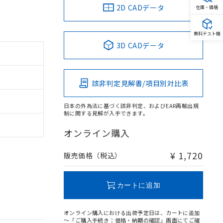
2D CADデータ
在庫・価格
無料テスト機
3D CADデータ
該非判定見解書/項目別対比表
日本の外為法に基づく該非判定、およびEAR再輸出規
制に関する見解が入手できます。
オンライン購入
¥ 1,720
販売価格（税込）
カートに追加
オンライン購入における出荷予定日は、カートに追加
～「ご購入手続き：価格・納期の確認」画面にてご確