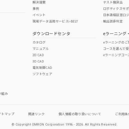
解決提案
テスト機貸出
事例
ロボティクスサ
No
No
イベント
日本語相談窓口
現場データ活用サービスi-BELT
輸出該非判定
I)
PBBs
PBDEs
DBP
ダウンロードセンタ
eラーニング
この製品の規格認証/適合
その他の認証はこちらのページからご
カタログ
eラーニングのご
マニュアル
コースを選んで受
O
O
O
2D CAD
eラーニングコー
3D CAD
電気制御CAD
在庫等で未対応品が混在する可能性があります。
ソフトウェア
問い合わせください。
この製品のRoHS/REACH対応
り組み
イトマップ
関連リンク
個人情報の
取り扱いについて
ご利用条
© Copyright OMRON Corporation 1996 - 2026.
All Rights Reserved.