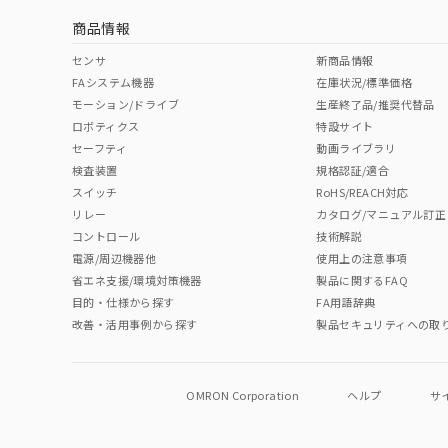
商品情報
No
No
No
No
中国 RoHS表
※1 ※2
センサ
新商品情報
FAシステム機器
在庫状況/標準価格
Pb
Hg
Cd
Cr(V
モーション/ドライブ
生産終了品/推奨代替品
ロボティクス
特設サイト
セーフティ
動画ライブラリ
検査装置
規格認証/適合
O
O
O
O
スイッチ
RoHS/REACH対応
リレー
カタログ/マニュアル訂正
コントロール
技術解説
"対応済み"や非含有の記載がされた商品であっても、流通
電源/周辺機器他
使用上の注意事項
非含有品が必要な際は、弊社営業部門もしくは販売店へお
省エネ支援/環境対策機器
製品に関するFAQ
目的・仕様から探す
FA用語辞典
改善・活用事例から探す
製品セキュリティへの取
OMRON Corporation
ヘルプ
サ