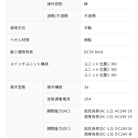
操作部色
緑
透明/不透明
不透明
復帰方式
手動
ベゼル材質
樹脂
最小適用負荷
DC5V 6mA
スイッチユニット構成
ユニット位置1: NO
ユニット位置2: NO
ユニット位置3: NO
接点定格
接点構成
3a
※1 対応状況
定格通電電流
10A
対応済み：EU RoHS指令（10物質）の
開閉能力(AC)
抵抗負荷(AC-12): AC24V 10A/A
非含有に対応した製品が提供可能な商品で
誘導負荷(AC-15): AC24V 10A/AC
す。
対応予定：EU RoHS指令（10物質）の非含
開閉能力(DC)
抵抗負荷(DC-12): DC24V 8A/DC
ご利用条件
有に対応した製品に切り替える予定のある
誘導負荷(DC-13): DC24V 4A/DC
商品です。