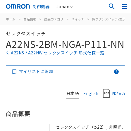
制御機器
Japan
ホーム
>
商品情報
>
商品カテゴリ
>
スイッチ
>
押ボタンスイッチ/表示灯
セレクタスイッチ
A22NS-2BM-NGA-P111-NN
A22NS / A22NW セレクタスイッチ 形式仕様一覧
マイリストに追加
日本語
English
PDF出力
商品概要
セレクタスイッチ（φ22）, 非照光,