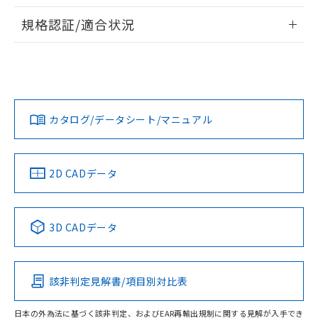
物質の対応では、対応完了までの期間は出
情報更新：2026/7/29
荷製品に未対応品が混在することから備考
規格認証/適合状況
欄に対応日を記載しておりました。
ログイン/会員登録
EU RoHS
注意事項・凡例
A22NS-2BM-NGA-P111-NNについての規格認証/適合状況に
既に当社にて対応品への在庫切替を完了
ついては、「カスタマーサポートセンタ お客様相談室」また
していることから、特段のことがない限
は貴社担当オムロン営業員または販売店にお問い合わせくだ
り、2022年1月12日より割愛しておりま
対応状況
対応予定月
※1
※2
さい。
す。
ダウンロードデータをご利用いただく前に、以下を必ずお読
みください。
カタログ/データシート/マニュアル
対応済み
ソフトウェアの使用条件
お問い合わせ
中国 RoHS
注意事項・凡例
2D CADデータ
中国 RoHS表
※1 ※2
3D CADデータ
Pb
Hg
Cd
Cr(VI)
該非判定見解書/項目別対比表
O
O
O
O
日本の外為法に基づく該非判定、およびEAR再輸出規制に関する見解が入手でき