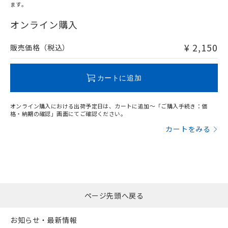
ます。
"対応済み"や非含有の記載がされた商品であっても、流通
在庫等で未対応品が混在する可能性があります。
オンライン購入
非含有品が必要な際は、弊社営業部門もしくは販売店へお
問い合わせください。
¥ 2,150
販売価格（税込）
この製品のRoHS/REACH対応状況ページへ
カートに追加
オンライン購入における出荷予定日は、カートに追加～「ご購入手続き：価
格・納期の確認」画面にてご確認ください。
カートをみる
ページ先頭へ戻る
お知らせ・最新情報