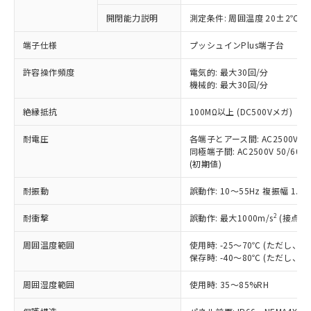
対応予定なし：EU RoHS指令（10物質）の
開閉能力説明
測定条件: 周囲温度 20±2℃、
以下の条件をお読みいただき、同意のうえ
非含有に非対応の商品で、対応品を出す予
ご利用ください。
定はありません。
端子仕様
プッシュインPlus端子台
調査・確認中：EU RoHS指令（10物質）の
本サービスは、当社制御機器事業取扱
※1 中国RoHS○×表
非含有の対応状況を調査中または確認中の
許容操作頻度
電気的: 最大30回/分
商品の当社在庫状況および標準価格
機械的: 最大30回/分
商品です。
(税抜)を提供させていただくもので
「○」：最大均質材料含有率が中国RoHSの
非該当品：ライセンス料など無形物で、有
す。
絶縁抵抗
100MΩ以上 (DC500Vメガ)
基準値以下であることを示します。
害物質有無と関係のない商品です。
当社制御機器事業取扱商品の中には、
「×」：最大均質材料含有率が中国RoHSの
仕入先様の事情により、非含有部品として
本サービスの対象外となる商品もある
耐電圧
各端子とアース間: AC2500V 50/
基準値を超えていることを示します。
いたものが、含有品と判明した場合などや
当社は、これら貴社製品のうち、外国
同極端子間: AC2500V 50/60Hz
ことをご了承ください。
「－」：未確認です。当社販売部門へお問
むを得ず変更することがあります。
為替および外国貿易法に定める商品
(初期値)
在庫状況および標準価格照会結果は、
い合わせください。
（以下｢規制貨物等」という）を輸出
記載している更新日時点での社内デー
*EU RoHS指令（10物質）：
耐振動
誤動作: 10～55Hz 複振幅 1.
または国外への提供する場合は、日本
記
タに基づき作成されるものであり、閲
説明
鉛(Pb) 1000ppm以下、 水銀(Hg) 1000ppm以下、 カド
*中国RoHS10物質の基準値 (GB/T26572)：
国政府の輸出許可(または役務取引許
号
覧された時点での実際の在庫および標
ミウム(Cd) 100ppm以下、
Pb(鉛) :1000ppm、 Hg(水銀) : 1000ppm、 Cd(カドミウ
2
耐衝撃
誤動作: 最大1000m/s
(接点開
可)を取得するなどの必要な手続きを
六価クロム(Cr(Ⅵ)) 1000ppm以下、ポリ臭化ビフェニル
ム) : 100ppm、
準価格とは異なる場合があることをご
類(PBB) 1000ppm以下、ポリ臭化ジフェニルエーテル類
Cr(Ⅵ)(六価クロム) : 1000ppm、 PBBs(ポリ臭化ビフェ
とります。
了承ください。
(PBDE) 1000ppm以下、フタル酸ビス(2-エチルヘキシ
○
一定数以上の在庫あり
ニル類) : 1000ppm、 PBDEs(ポリ臭化ジフェニルエーテ
周囲温度範囲
使用時: -25～70℃ (ただし
当社は規制貨物を破棄する場合は、完
ル) (DEHP)(別名：DOP) 1000ppm以下、フタル酸ブチ
正式な納期状況および標準価格はお客
ル類) : 1000ppm、
保存時: -40～80℃ (ただし
ルベンジル（BBP） 1000ppm以下、フタル酸ジブチル
全に破砕するなど、違法に輸出されな
DBP(フタル酸ジブチル) : 1000ppm、 DIBP(フタル酸ジ
様のお取引先、またはお客様担当のオ
（DBP） 1000ppm以下、フタル酸ジイソブチル
イソブチル) : 1000ppm、 BBP(フタル酸ブチルベンジ
△
一定数には満たないが在庫あり
いよう必要な手段を講じます。
ムロン制御機器販売店・当社販売員に
(DIBP) 1000ppm以下
周囲湿度範囲
使用時: 35～85%RH
ル) : 1000ppm、
当社は貴社製品を、核兵器、ミサイ
但し、RoHS指令で産業用監視および制御機器に対する
DEHP(フタル酸ビス(2-エチルヘキシル)) : 1000ppm
ご相談ください。
適用除外項目は除く。
ル、化学兵器、生物兵器またはその他
－
在庫なし(最新の在庫状況につ