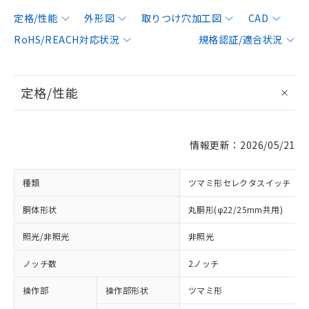
定格/性能
外形図
取りつけ穴加工図
CAD
RoHS/REACH対応状況
規格認証/適合状況
定格/性能
情報更新：2026/05/21
種類
ツマミ形セレクタスイッチ
胴体形状
丸胴形(φ22/25mm共用)
照光/非照光
非照光
ノッチ数
2ノッチ
操作部
操作部形状
ツマミ形