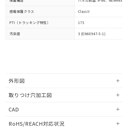
保護構造
パネル前面: IP66、NEMA4X, N
オムロン制御機器販売店や当社販売拠
フタル酸エステル類の４物質については閾値を超える意
武器並びにこれらの製造装置等に一切
いては、お客様のお取引先、ま
図的な使用がないことを確認しています。
点は「
販売ネットワーク
」をご確認
※2 環境保護使用期限
使用いたしません。
感電保護クラス
Class II
たはお客様担当のオムロン制御
ください。
当社は、貴社製品を第三者に販売する
機器販売店・当社販売員にご確
在庫状況および標準価格結果を当社の
※2 対応予定月
「ｅ」：有害物質（10物質）のすべてが基
PTI（トラッキング特性）
175
場合は、上記1、2および3の内容を当
認ください)
事前の承諾なく第三者に漏洩または開
準値以下であることを示します。
該第三者に通知します。また当社は、
示しないようお願いします。
汚染度
3 (EN60947-5-1)
部品在庫の切り替え状況などにより、予定
「10」：通常の使用状況下において有害物
販売先および販売に係わる関係者が違
マイパーツ機能（部品リスト作成サー
空
受注生産機種、また在庫状況の
月が前後することがあります。
質が外部に漏えいし、環境に深刻な影響を
法に輸出するおそれがある場合は、取
ビス）をご利用いただくには、I-Web
白
情報を公開していない機種
及ぼさない年数を意味します。
り引きをいたしません。
メンバーズにご登録されている必要が
「－」：未確認です。当社販売部門へお問
あります。
い合わせください。
お客様が当ウェブサイト上で当社にご
※3 非含有証明書ダウンロード
登録された部品リストについて、当社
および当社の共同利用者が、当社の製
下記の非含有証明書をダウンロードするこ
品・サービスに関するお客様との取
外形図
とができます。
合意する
キャンセル
引・商談に必要な範囲で利用すること
をご了承ください。
情報更新：2026/05/21
取りつけ穴加工図
EU RoHS指令（10物質）の非含有証明書
※当社の共同利用者とは、
"個人情報
51物質の非含有証明書（当社基準）
の共同利用に関して"
の「1.共同利
情報更新：2026/05/21
※本証明書は発行日時点で非含有を証明す
CAD
用者の範囲」に記載されている法人を
るもので、過去に遡って非含有を証明する
指します。
ものではありません。
ログイン/会員登録いただくと、CADデータをダウンロー
RoHS/REACH対応状況
また、RoHS指令のフタル酸エステル類４
ドすることができます。