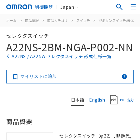
制御機器
Japan
ホーム
>
商品情報
>
商品カテゴリ
>
スイッチ
>
押ボタンスイッチ/表示灯
セレクタスイッチ
A22NS-2BM-NGA-P002-NN
A22NS / A22NW セレクタスイッチ 形式仕様一覧
マイリストに追加
日本語
English
PDF出力
商品概要
セレクタスイッチ（φ22）, 非照光,