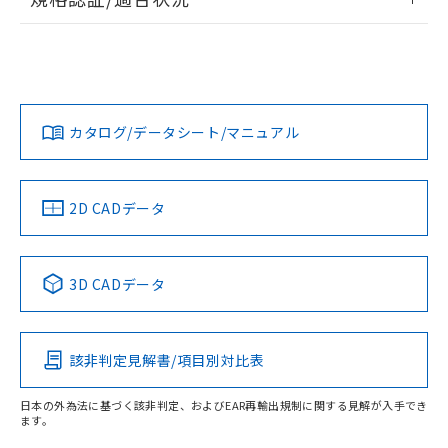
荷製品に未対応品が混在することから備考
ログイン/会員登録
EU RoHS
注意事項・凡例
欄に対応日を記載しておりました。
A22NS-2BM-NGA-P002-NNについての規格認証/適合状況に
既に当社にて対応品への在庫切替を完了
ついては、「カスタマーサポートセンタ お客様相談室」また
していることから、特段のことがない限
は貴社担当オムロン営業員または販売店にお問い合わせくだ
対応状況
対応予定月
※1
※2
り、2022年1月12日より割愛しておりま
さい。
ダウンロードデータをご利用いただく前に、以下を必ずお読
す。
みください。
カタログ/データシート/マニュアル
対応済み
ソフトウェアの使用条件
お問い合わせ
中国 RoHS
注意事項・凡例
2D CADデータ
中国 RoHS表
※1 ※2
3D CADデータ
Pb
Hg
Cd
Cr(VI)
該非判定見解書/項目別対比表
O
O
O
O
日本の外為法に基づく該非判定、およびEAR再輸出規制に関する見解が入手でき
ます。
"対応済み"や非含有の記載がされた商品であっても、流通