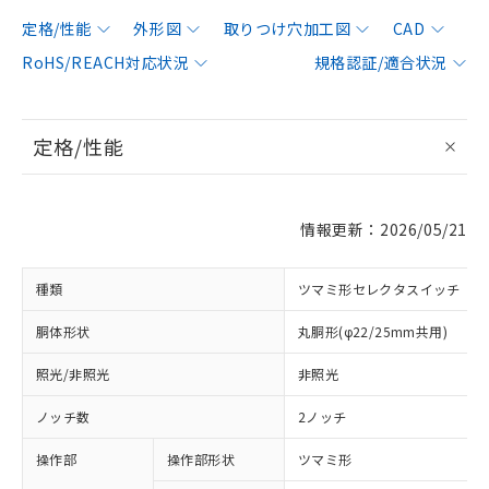
定格/性能
外形図
取りつけ穴加工図
CAD
RoHS/REACH対応状況
規格認証/適合状況
定格/性能
情報更新：2026/05/21
種類
ツマミ形セレクタスイッチ
胴体形状
丸胴形(φ22/25mm共用)
照光/非照光
非照光
ノッチ数
2ノッチ
操作部
操作部形状
ツマミ形