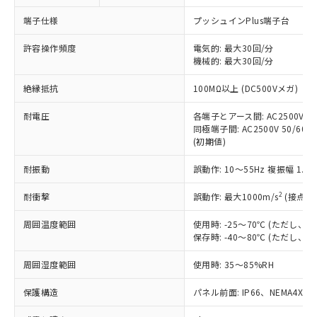
対応予定なし：EU RoHS指令（10物質）の
以下の条件をお読みいただき、同意のうえ
非含有に非対応の商品で、対応品を出す予
端子仕様
プッシュインPlus端子台
ご利用ください。
定はありません。
調査・確認中：EU RoHS指令（10物質）の
許容操作頻度
電気的: 最大30回/分
本サービスは、当社制御機器事業取扱
※1 中国RoHS○×表
非含有の対応状況を調査中または確認中の
機械的: 最大30回/分
商品の当社在庫状況および標準価格
商品です。
(税抜)を提供させていただくもので
「○」：最大均質材料含有率が中国RoHSの
絶縁抵抗
100MΩ以上 (DC500Vメガ)
非該当品：ライセンス料など無形物で、有
す。
基準値以下であることを示します。
害物質有無と関係のない商品です。
当社制御機器事業取扱商品の中には、
耐電圧
各端子とアース間: AC2500V 50/
「×」：最大均質材料含有率が中国RoHSの
仕入先様の事情により、非含有部品として
本サービスの対象外となる商品もある
同極端子間: AC2500V 50/60Hz
基準値を超えていることを示します。
いたものが、含有品と判明した場合などや
当社は、これら貴社製品のうち、外国
(初期値)
ことをご了承ください。
「－」：未確認です。当社販売部門へお問
むを得ず変更することがあります。
為替および外国貿易法に定める商品
在庫状況および標準価格照会結果は、
い合わせください。
（以下｢規制貨物等」という）を輸出
耐振動
誤動作: 10～55Hz 複振幅 1.
記載している更新日時点での社内デー
*EU RoHS指令（10物質）：
または国外への提供する場合は、日本
記
タに基づき作成されるものであり、閲
説明
鉛(Pb) 1000ppm以下、 水銀(Hg) 1000ppm以下、 カド
*中国RoHS10物質の基準値 (GB/T26572)：
2
耐衝撃
誤動作: 最大1000m/s
(接点開
国政府の輸出許可(または役務取引許
号
覧された時点での実際の在庫および標
ミウム(Cd) 100ppm以下、
Pb(鉛) :1000ppm、 Hg(水銀) : 1000ppm、 Cd(カドミウ
可)を取得するなどの必要な手続きを
六価クロム(Cr(Ⅵ)) 1000ppm以下、ポリ臭化ビフェニル
ム) : 100ppm、
準価格とは異なる場合があることをご
類(PBB) 1000ppm以下、ポリ臭化ジフェニルエーテル類
周囲温度範囲
使用時: -25～70℃ (ただし
Cr(Ⅵ)(六価クロム) : 1000ppm、 PBBs(ポリ臭化ビフェ
とります。
了承ください。
(PBDE) 1000ppm以下、フタル酸ビス(2-エチルヘキシ
○
一定数以上の在庫あり
ニル類) : 1000ppm、 PBDEs(ポリ臭化ジフェニルエーテ
保存時: -40～80℃ (ただし
当社は規制貨物を破棄する場合は、完
ル) (DEHP)(別名：DOP) 1000ppm以下、フタル酸ブチ
正式な納期状況および標準価格はお客
ル類) : 1000ppm、
ルベンジル（BBP） 1000ppm以下、フタル酸ジブチル
全に破砕するなど、違法に輸出されな
DBP(フタル酸ジブチル) : 1000ppm、 DIBP(フタル酸ジ
様のお取引先、またはお客様担当のオ
周囲湿度範囲
使用時: 35～85%RH
（DBP） 1000ppm以下、フタル酸ジイソブチル
イソブチル) : 1000ppm、 BBP(フタル酸ブチルベンジ
△
一定数には満たないが在庫あり
いよう必要な手段を講じます。
ムロン制御機器販売店・当社販売員に
(DIBP) 1000ppm以下
ル) : 1000ppm、
当社は貴社製品を、核兵器、ミサイ
但し、RoHS指令で産業用監視および制御機器に対する
DEHP(フタル酸ビス(2-エチルヘキシル)) : 1000ppm
ご相談ください。
保護構造
パネル前面: IP66、NEMA4X, N
適用除外項目は除く。
ル、化学兵器、生物兵器またはその他
－
在庫なし(最新の在庫状況につ
オムロン制御機器販売店や当社販売拠
フタル酸エステル類の４物質については閾値を超える意
武器並びにこれらの製造装置等に一切