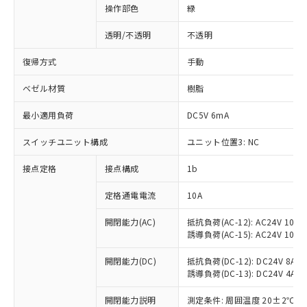
操作部色
緑
透明/不透明
不透明
復帰方式
手動
ベゼル材質
樹脂
最小適用負荷
DC5V 6mA
スイッチユニット構成
ユニット位置3: NC
接点定格
接点構成
1b
※1 対応状況
定格通電電流
10A
対応済み：EU RoHS指令（10物質）の
開閉能力(AC)
抵抗負荷(AC-12): AC24V 10A/A
誘導負荷(AC-15): AC24V 10A/AC
非含有に対応した製品が提供可能な商品で
す。
開閉能力(DC)
抵抗負荷(DC-12): DC24V 8A/DC
対応予定：EU RoHS指令（10物質）の非含
誘導負荷(DC-13): DC24V 4A/DC
ご利用条件
有に対応した製品に切り替える予定のある
商品です。
開閉能力説明
測定条件: 周囲温度 20±2℃、