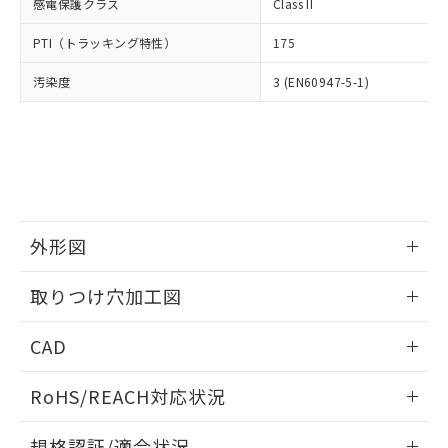
いては、お客様のお取引先、ま
図的な使用がないことを確認しています。
感電保護クラス
Class II
点は「
販売ネットワーク
」をご確認
※2 環境保護使用期限
使用いたしません。
たはお客様担当のオムロン制御
ください。
当社は、貴社製品を第三者に販売する
PTI（トラッキング特性）
175
機器販売店・当社販売員にご確
在庫状況および標準価格結果を当社の
※2 対応予定月
「ｅ」：有害物質（10物質）のすべてが基
場合は、上記1、2および3の内容を当
認ください)
事前の承諾なく第三者に漏洩または開
準値以下であることを示します。
汚染度
3 (EN60947-5-1)
該第三者に通知します。また当社は、
示しないようお願いします。
部品在庫の切り替え状況などにより、予定
「10」：通常の使用状況下において有害物
販売先および販売に係わる関係者が違
マイパーツ機能（部品リスト作成サー
空
受注生産機種、また在庫状況の
月が前後することがあります。
質が外部に漏えいし、環境に深刻な影響を
法に輸出するおそれがある場合は、取
ビス）をご利用いただくには、I-Web
白
情報を公開していない機種
及ぼさない年数を意味します。
り引きをいたしません。
メンバーズにご登録されている必要が
「－」：未確認です。当社販売部門へお問
あります。
い合わせください。
お客様が当ウェブサイト上で当社にご
※3 非含有証明書ダウンロード
登録された部品リストについて、当社
および当社の共同利用者が、当社の製
外形図
下記の非含有証明書をダウンロードするこ
品・サービスに関するお客様との取
とができます。
合意する
キャンセル
引・商談に必要な範囲で利用すること
情報更新：2026/05/21
取りつけ穴加工図
をご了承ください。
EU RoHS指令（10物質）の非含有証明書
※当社の共同利用者とは、
"個人情報
情報更新：2026/05/21
51物質の非含有証明書（当社基準）
の共同利用に関して"
の「1.共同利
CAD
※本証明書は発行日時点で非含有を証明す
用者の範囲」に記載されている法人を
るもので、過去に遡って非含有を証明する
ログイン/会員登録いただくと、CADデータをダウンロー
指します。
RoHS/REACH対応状況
ものではありません。
ドすることができます。
また、RoHS指令のフタル酸エステル類４
情報更新：2026/7/29
物質の対応では、対応完了までの期間は出
規格認証/適合状況