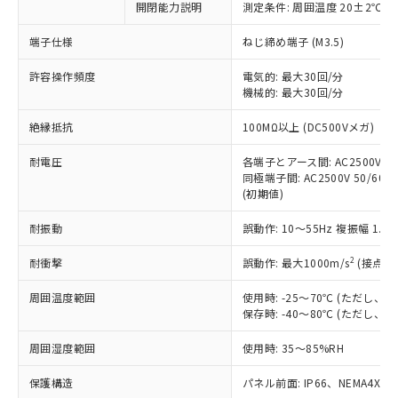
開閉能力説明
測定条件: 周囲温度 20±2℃、
対応予定なし：EU RoHS指令（10物質）の
以下の条件をお読みいただき、同意のうえ
非含有に非対応の商品で、対応品を出す予
ご利用ください。
端子仕様
ねじ締め端子 (M3.5)
定はありません。
調査・確認中：EU RoHS指令（10物質）の
本サービスは、当社制御機器事業取扱
許容操作頻度
電気的: 最大30回/分
※1 中国RoHS○×表
非含有の対応状況を調査中または確認中の
機械的: 最大30回/分
商品の当社在庫状況および標準価格
商品です。
(税抜)を提供させていただくもので
「○」：最大均質材料含有率が中国RoHSの
非該当品：ライセンス料など無形物で、有
絶縁抵抗
100MΩ以上 (DC500Vメガ)
す。
基準値以下であることを示します。
害物質有無と関係のない商品です。
当社制御機器事業取扱商品の中には、
「×」：最大均質材料含有率が中国RoHSの
仕入先様の事情により、非含有部品として
耐電圧
各端子とアース間: AC2500V 50/
本サービスの対象外となる商品もある
基準値を超えていることを示します。
いたものが、含有品と判明した場合などや
同極端子間: AC2500V 50/60Hz
当社は、これら貴社製品のうち、外国
ことをご了承ください。
「－」：未確認です。当社販売部門へお問
(初期値)
むを得ず変更することがあります。
為替および外国貿易法に定める商品
在庫状況および標準価格照会結果は、
い合わせください。
（以下｢規制貨物等」という）を輸出
記載している更新日時点での社内デー
耐振動
誤動作: 10～55Hz 複振幅 1.
*EU RoHS指令（10物質）：
または国外への提供する場合は、日本
記
タに基づき作成されるものであり、閲
説明
鉛(Pb) 1000ppm以下、 水銀(Hg) 1000ppm以下、 カド
*中国RoHS10物質の基準値 (GB/T26572)：
国政府の輸出許可(または役務取引許
号
覧された時点での実際の在庫および標
ミウム(Cd) 100ppm以下、
2
耐衝撃
誤動作: 最大1000m/s
(接点開
Pb(鉛) :1000ppm、 Hg(水銀) : 1000ppm、 Cd(カドミウ
可)を取得するなどの必要な手続きを
六価クロム(Cr(Ⅵ)) 1000ppm以下、ポリ臭化ビフェニル
ム) : 100ppm、
準価格とは異なる場合があることをご
類(PBB) 1000ppm以下、ポリ臭化ジフェニルエーテル類
Cr(Ⅵ)(六価クロム) : 1000ppm、 PBBs(ポリ臭化ビフェ
とります。
周囲温度範囲
使用時: -25～70℃ (ただし
了承ください。
(PBDE) 1000ppm以下、フタル酸ビス(2-エチルヘキシ
○
一定数以上の在庫あり
ニル類) : 1000ppm、 PBDEs(ポリ臭化ジフェニルエーテ
当社は規制貨物を破棄する場合は、完
保存時: -40～80℃ (ただし
ル) (DEHP)(別名：DOP) 1000ppm以下、フタル酸ブチ
正式な納期状況および標準価格はお客
ル類) : 1000ppm、
ルベンジル（BBP） 1000ppm以下、フタル酸ジブチル
全に破砕するなど、違法に輸出されな
DBP(フタル酸ジブチル) : 1000ppm、 DIBP(フタル酸ジ
様のお取引先、またはお客様担当のオ
（DBP） 1000ppm以下、フタル酸ジイソブチル
イソブチル) : 1000ppm、 BBP(フタル酸ブチルベンジ
△
一定数には満たないが在庫あり
周囲湿度範囲
使用時: 35～85%RH
いよう必要な手段を講じます。
ムロン制御機器販売店・当社販売員に
(DIBP) 1000ppm以下
ル) : 1000ppm、
当社は貴社製品を、核兵器、ミサイ
但し、RoHS指令で産業用監視および制御機器に対する
DEHP(フタル酸ビス(2-エチルヘキシル)) : 1000ppm
ご相談ください。
適用除外項目は除く。
保護構造
パネル前面: IP66、NEMA4X, N
ル、化学兵器、生物兵器またはその他
－
在庫なし(最新の在庫状況につ
オムロン制御機器販売店や当社販売拠
フタル酸エステル類の４物質については閾値を超える意