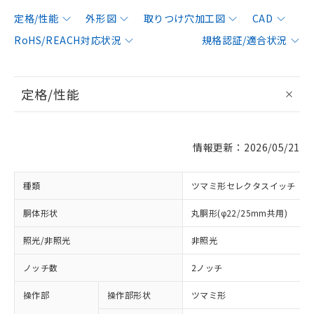
定格/性能
外形図
取りつけ穴加工図
CAD
RoHS/REACH対応状況
規格認証/適合状況
定格/性能
情報更新：2026/05/21
種類
ツマミ形セレクタスイッチ
胴体形状
丸胴形(φ22/25mm共用)
照光/非照光
非照光
ノッチ数
2ノッチ
操作部
操作部形状
ツマミ形