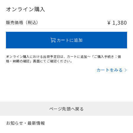
"対応済み"や非含有の記載がされた商品であっても、流通
在庫等で未対応品が混在する可能性があります。
オンライン購入
非含有品が必要な際は、弊社営業部門もしくは販売店へお
問い合わせください。
¥ 1,380
販売価格（税込）
この製品のRoHS/REACH対応状況ページへ
カートに追加
オンライン購入における出荷予定日は、カートに追加～「ご購入手続き：価
格・納期の確認」画面にてご確認ください。
カートをみる
ページ先頭へ戻る
お知らせ・最新情報