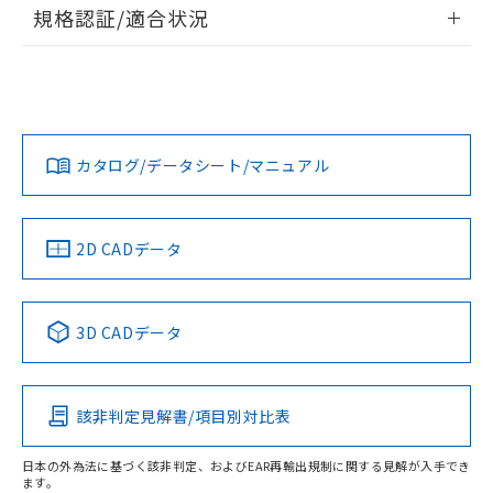
情報更新：2026/7/29
規格認証/適合状況
荷製品に未対応品が混在することから備考
欄に対応日を記載しておりました。
ログイン/会員登録
EU RoHS
注意事項・凡例
既に当社にて対応品への在庫切替を完了
UL認証
CSA認証
CEマーキング
していることから、特段のことがない限
Yes
Yes
Yes
り、2022年1月12日より割愛しておりま
対応状況
対応予定月
※1
※2
ダウンロードデータをご利用いただく前に、以下を必ずお読
す。
みください。
カタログ/データシート/マニュアル
対応済み
ソフトウェアの使用条件
LR型式承認
DNV型式承認
BV型式承認
KR型式承
（イギリス
（ノルウェー
（フランス
（韓国
船舶規格）
船舶規格）
船舶規格）
船舶規格
中国 RoHS
注意事項・凡例
2D CADデータ
No
No
No
No
中国 RoHS表
※1 ※2
3D CADデータ
この製品の規格認証/適合状況ページへ
Pb
Hg
Cd
Cr(VI)
その他の認証はこちらのページからご検索ください
該非判定見解書/項目別対比表
O
O
O
O
日本の外為法に基づく該非判定、およびEAR再輸出規制に関する見解が入手でき
ます。