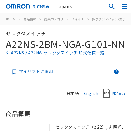
制御機器
Japan
ホーム
>
商品情報
>
商品カテゴリ
>
スイッチ
>
押ボタンスイッチ/表示灯
セレクタスイッチ
A22NS-2BM-NGA-G101-NN
A22NS / A22NW セレクタスイッチ 形式仕様一覧
マイリストに追加
日本語
English
PDF出力
商品概要
セレクタスイッチ（φ22）, 非照光,