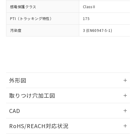
武器並びにこれらの製造装置等に一切
いては、お客様のお取引先、ま
図的な使用がないことを確認しています。
点は「
販売ネットワーク
」をご確認
感電保護クラス
Class II
※2 環境保護使用期限
使用いたしません。
たはお客様担当のオムロン制御
ください。
当社は、貴社製品を第三者に販売する
機器販売店・当社販売員にご確
在庫状況および標準価格結果を当社の
PTI（トラッキング特性）
175
※2 対応予定月
「ｅ」：有害物質（10物質）のすべてが基
場合は、上記1、2および3の内容を当
認ください)
事前の承諾なく第三者に漏洩または開
準値以下であることを示します。
該第三者に通知します。また当社は、
示しないようお願いします。
汚染度
3 (EN60947-5-1)
部品在庫の切り替え状況などにより、予定
「10」：通常の使用状況下において有害物
販売先および販売に係わる関係者が違
マイパーツ機能（部品リスト作成サー
空
受注生産機種、また在庫状況の
月が前後することがあります。
質が外部に漏えいし、環境に深刻な影響を
法に輸出するおそれがある場合は、取
ビス）をご利用いただくには、I-Web
白
情報を公開していない機種
及ぼさない年数を意味します。
り引きをいたしません。
メンバーズにご登録されている必要が
「－」：未確認です。当社販売部門へお問
あります。
い合わせください。
お客様が当ウェブサイト上で当社にご
※3 非含有証明書ダウンロード
登録された部品リストについて、当社
および当社の共同利用者が、当社の製
下記の非含有証明書をダウンロードするこ
外形図
品・サービスに関するお客様との取
とができます。
合意する
キャンセル
引・商談に必要な範囲で利用すること
情報更新：2026/05/21
をご了承ください。
取りつけ穴加工図
EU RoHS指令（10物質）の非含有証明書
※当社の共同利用者とは、
"個人情報
51物質の非含有証明書（当社基準）
情報更新：2026/05/21
の共同利用に関して"
の「1.共同利
CAD
※本証明書は発行日時点で非含有を証明す
用者の範囲」に記載されている法人を
るもので、過去に遡って非含有を証明する
指します。
ログイン/会員登録いただくと、CADデータをダウンロー
ものではありません。
RoHS/REACH対応状況
ドすることができます。
また、RoHS指令のフタル酸エステル類４
物質の対応では、対応完了までの期間は出