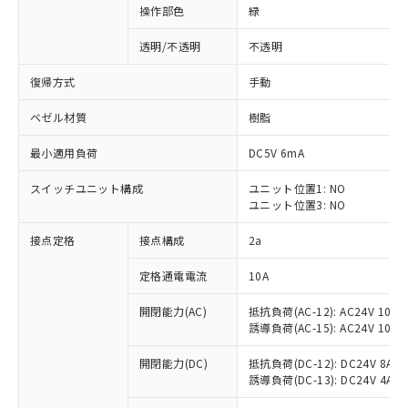
操作部色
緑
透明/不透明
不透明
復帰方式
手動
ベゼル材質
樹脂
最小適用負荷
DC5V 6mA
スイッチユニット構成
ユニット位置1: NO
ユニット位置3: NO
接点定格
接点構成
2a
※1 対応状況
定格通電電流
10A
対応済み：EU RoHS指令（10物質）の
開閉能力(AC)
抵抗負荷(AC-12): AC24V 10A/A
非含有に対応した製品が提供可能な商品で
誘導負荷(AC-15): AC24V 10A/AC
す。
対応予定：EU RoHS指令（10物質）の非含
開閉能力(DC)
抵抗負荷(DC-12): DC24V 8A/DC
ご利用条件
有に対応した製品に切り替える予定のある
誘導負荷(DC-13): DC24V 4A/DC
商品です。