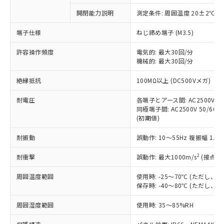
対応予定なし：EU RoHS指令（10物質）の
開閉能力説明
測定条件: 周囲温度 20±2℃、
以下の条件をお読みいただき、同意のうえ
非含有に非対応の商品で、対応品を出す予
ご利用ください。
定はありません。
端子仕様
ねじ締め端子 (M3.5)
調査・確認中：EU RoHS指令（10物質）の
本サービスは、当社制御機器事業取扱
※1 中国RoHS○×表
非含有の対応状況を調査中または確認中の
許容操作頻度
電気的: 最大30回/分
商品の当社在庫状況および標準価格
機械的: 最大30回/分
商品です。
(税抜)を提供させていただくもので
「○」：最大均質材料含有率が中国RoHSの
非該当品：ライセンス料など無形物で、有
す。
絶縁抵抗
100MΩ以上 (DC500Vメガ)
基準値以下であることを示します。
害物質有無と関係のない商品です。
当社制御機器事業取扱商品の中には、
「×」：最大均質材料含有率が中国RoHSの
仕入先様の事情により、非含有部品として
本サービスの対象外となる商品もある
耐電圧
各端子とアース間: AC2500V 50/
基準値を超えていることを示します。
いたものが、含有品と判明した場合などや
当社は、これら貴社製品のうち、外国
同極端子間: AC2500V 50/60Hz
ことをご了承ください。
「－」：未確認です。当社販売部門へお問
むを得ず変更することがあります。
為替および外国貿易法に定める商品
(初期値)
在庫状況および標準価格照会結果は、
い合わせください。
（以下｢規制貨物等」という）を輸出
記載している更新日時点での社内デー
*EU RoHS指令（10物質）：
耐振動
誤動作: 10～55Hz 複振幅 1.
または国外への提供する場合は、日本
記
タに基づき作成されるものであり、閲
説明
鉛(Pb) 1000ppm以下、 水銀(Hg) 1000ppm以下、 カド
*中国RoHS10物質の基準値 (GB/T26572)：
国政府の輸出許可(または役務取引許
号
覧された時点での実際の在庫および標
ミウム(Cd) 100ppm以下、
Pb(鉛) :1000ppm、 Hg(水銀) : 1000ppm、 Cd(カドミウ
2
耐衝撃
誤動作: 最大1000m/s
(接点開
可)を取得するなどの必要な手続きを
六価クロム(Cr(Ⅵ)) 1000ppm以下、ポリ臭化ビフェニル
ム) : 100ppm、
準価格とは異なる場合があることをご
類(PBB) 1000ppm以下、ポリ臭化ジフェニルエーテル類
Cr(Ⅵ)(六価クロム) : 1000ppm、 PBBs(ポリ臭化ビフェ
とります。
了承ください。
(PBDE) 1000ppm以下、フタル酸ビス(2-エチルヘキシ
○
一定数以上の在庫あり
ニル類) : 1000ppm、 PBDEs(ポリ臭化ジフェニルエーテ
周囲温度範囲
使用時: -25～70℃ (ただし
当社は規制貨物を破棄する場合は、完
ル) (DEHP)(別名：DOP) 1000ppm以下、フタル酸ブチ
正式な納期状況および標準価格はお客
ル類) : 1000ppm、
保存時: -40～80℃ (ただし
ルベンジル（BBP） 1000ppm以下、フタル酸ジブチル
全に破砕するなど、違法に輸出されな
DBP(フタル酸ジブチル) : 1000ppm、 DIBP(フタル酸ジ
様のお取引先、またはお客様担当のオ
（DBP） 1000ppm以下、フタル酸ジイソブチル
イソブチル) : 1000ppm、 BBP(フタル酸ブチルベンジ
△
一定数には満たないが在庫あり
いよう必要な手段を講じます。
ムロン制御機器販売店・当社販売員に
(DIBP) 1000ppm以下
周囲湿度範囲
使用時: 35～85%RH
ル) : 1000ppm、
当社は貴社製品を、核兵器、ミサイ
但し、RoHS指令で産業用監視および制御機器に対する
DEHP(フタル酸ビス(2-エチルヘキシル)) : 1000ppm
ご相談ください。
適用除外項目は除く。
ル、化学兵器、生物兵器またはその他
－
在庫なし(最新の在庫状況につ