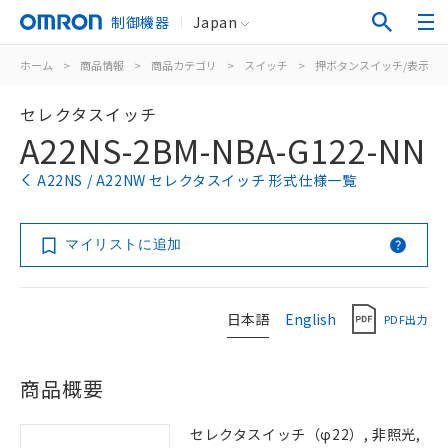
制御機器
Japan
ホーム
>
商品情報
>
商品カテゴリ
>
スイッチ
>
押ボタンスイッチ/表示灯
セレクタスイッチ
A22NS-2BM-NBA-G122-NN
A22NS / A22NW セレクタスイッチ 形式仕様一覧
マイリストに追加
日本語
English
PDF出力
商品概要
セレクタスイッチ（φ22）, 非照光,