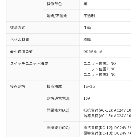
操作部色
黒
透明/不透明
不透明
復帰方式
手動
ベゼル材質
樹脂
最小適用負荷
DC5V 6mA
スイッチユニット構成
ユニット位置1: NO
ユニット位置2: NC
ユニット位置3: NC
接点定格
接点構成
1a+2b
※1 対応状況
定格通電電流
10A
対応済み：EU RoHS指令（10物質）の
開閉能力(AC)
抵抗負荷(AC-12): AC24V 10A/A
非含有に対応した製品が提供可能な商品で
誘導負荷(AC-15): AC24V 10A/AC
す。
対応予定：EU RoHS指令（10物質）の非含
開閉能力(DC)
抵抗負荷(DC-12): DC24V 8A/DC
ご利用条件
有に対応した製品に切り替える予定のある
誘導負荷(DC-13): DC24V 4A/DC
商品です。