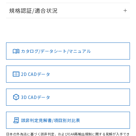
物質の対応では、対応完了までの期間は出
情報更新：2026/7/29
荷製品に未対応品が混在することから備考
規格認証/適合状況
欄に対応日を記載しておりました。
ログイン/会員登録
EU RoHS
注意事項・凡例
既に当社にて対応品への在庫切替を完了
UL認証
CSA認証
CEマーキング
していることから、特段のことがない限
り、2022年1月12日より割愛しておりま
Yes
Yes
Yes
対応状況
対応予定月
※1
※2
す。
ダウンロードデータをご利用いただく前に、以下を必ずお読
みください。
カタログ/データシート/マニュアル
対応済み
ソフトウェアの使用条件
LR型式承認
DNV型式承認
BV型式承認
KR型式承
（イギリス
（ノルウェー
（フランス
（韓国
船舶規格）
船舶規格）
船舶規格）
船舶規格
中国 RoHS
注意事項・凡例
2D CADデータ
No
No
No
No
中国 RoHS表
※1 ※2
3D CADデータ
この製品の規格認証/適合状況ページへ
Pb
Hg
Cd
Cr(VI)
その他の認証はこちらのページからご検索ください
該非判定見解書/項目別対比表
O
O
O
O
日本の外為法に基づく該非判定、およびEAR再輸出規制に関する見解が入手でき