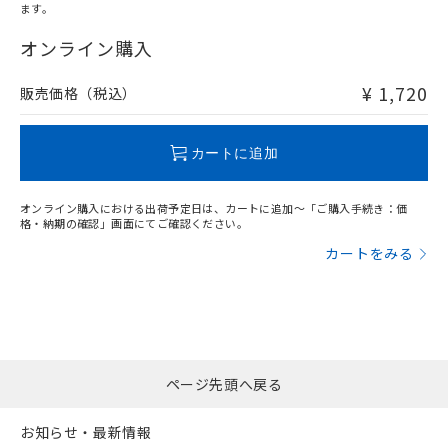
ます。
"対応済み"や非含有の記載がされた商品であっても、流通
在庫等で未対応品が混在する可能性があります。
オンライン購入
非含有品が必要な際は、弊社営業部門もしくは販売店へお
問い合わせください。
¥ 1,720
販売価格（税込）
この製品のRoHS/REACH対応状況ページへ
カートに追加
オンライン購入における出荷予定日は、カートに追加～「ご購入手続き：価
格・納期の確認」画面にてご確認ください。
カートをみる
ページ先頭へ戻る
お知らせ・最新情報