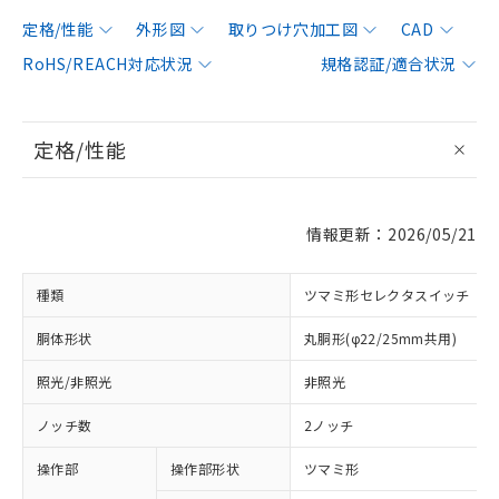
定格/性能
外形図
取りつけ穴加工図
CAD
RoHS/REACH対応状況
規格認証/適合状況
定格/性能
情報更新：2026/05/21
種類
ツマミ形セレクタスイッチ
胴体形状
丸胴形(φ22/25mm共用)
照光/非照光
非照光
ノッチ数
2ノッチ
操作部
操作部形状
ツマミ形