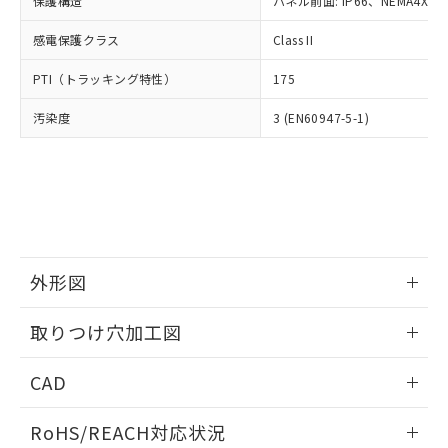
保護構造
パネル前面: IP66、NEMA4X, N
オムロン制御機器販売店や当社販売拠
フタル酸エステル類の４物質については閾値を超える意
武器並びにこれらの製造装置等に一切
いては、お客様のお取引先、ま
図的な使用がないことを確認しています。
点は「
販売ネットワーク
」をご確認
※2 環境保護使用期限
使用いたしません。
感電保護クラス
Class II
たはお客様担当のオムロン制御
ください。
当社は、貴社製品を第三者に販売する
機器販売店・当社販売員にご確
在庫状況および標準価格結果を当社の
※2 対応予定月
「ｅ」：有害物質（10物質）のすべてが基
PTI（トラッキング特性）
175
場合は、上記1、2および3の内容を当
認ください)
事前の承諾なく第三者に漏洩または開
準値以下であることを示します。
該第三者に通知します。また当社は、
示しないようお願いします。
汚染度
3 (EN60947-5-1)
部品在庫の切り替え状況などにより、予定
「10」：通常の使用状況下において有害物
販売先および販売に係わる関係者が違
マイパーツ機能（部品リスト作成サー
空
受注生産機種、また在庫状況の
月が前後することがあります。
質が外部に漏えいし、環境に深刻な影響を
法に輸出するおそれがある場合は、取
ビス）をご利用いただくには、I-Web
白
情報を公開していない機種
及ぼさない年数を意味します。
り引きをいたしません。
メンバーズにご登録されている必要が
「－」：未確認です。当社販売部門へお問
あります。
い合わせください。
お客様が当ウェブサイト上で当社にご
※3 非含有証明書ダウンロード
登録された部品リストについて、当社
および当社の共同利用者が、当社の製
下記の非含有証明書をダウンロードするこ
品・サービスに関するお客様との取
外形図
とができます。
合意する
キャンセル
引・商談に必要な範囲で利用すること
をご了承ください。
情報更新：2026/05/21
取りつけ穴加工図
EU RoHS指令（10物質）の非含有証明書
※当社の共同利用者とは、
"個人情報
51物質の非含有証明書（当社基準）
の共同利用に関して"
の「1.共同利
情報更新：2026/05/21
※本証明書は発行日時点で非含有を証明す
CAD
用者の範囲」に記載されている法人を
るもので、過去に遡って非含有を証明する
指します。
ものではありません。
ログイン/会員登録いただくと、CADデータをダウンロー
RoHS/REACH対応状況
また、RoHS指令のフタル酸エステル類４
ドすることができます。