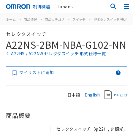
制御機器
Japan
ホーム
>
商品情報
>
商品カテゴリ
>
スイッチ
>
押ボタンスイッチ/表示灯
セレクタスイッチ
A22NS-2BM-NBA-G102-NN
A22NS / A22NW セレクタスイッチ 形式仕様一覧
マイリストに追加
日本語
English
PDF出力
商品概要
セレクタスイッチ（φ22）, 非照光,