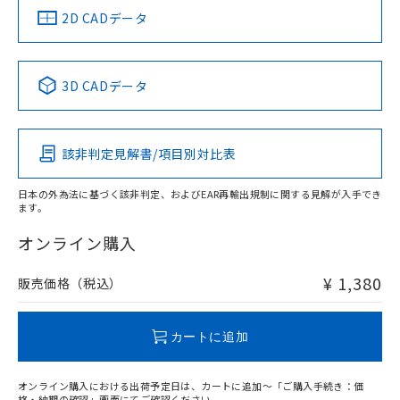
船舶規格）
船舶規格）
船舶規格）
船舶規格
中国 RoHS
注意事項・凡例
2D CADデータ
No
No
No
No
中国 RoHS表
※1 ※2
3D CADデータ
この製品の規格認証/適合状況ページへ
Pb
Hg
Cd
Cr(VI)
その他の認証はこちらのページからご検索ください
該非判定見解書/項目別対比表
O
O
O
O
日本の外為法に基づく該非判定、およびEAR再輸出規制に関する見解が入手でき
ます。
"対応済み"や非含有の記載がされた商品であっても、流通
在庫等で未対応品が混在する可能性があります。
オンライン購入
非含有品が必要な際は、弊社営業部門もしくは販売店へお
問い合わせください。
¥ 1,380
販売価格（税込）
この製品のRoHS/REACH対応状況ページへ
カートに追加
オンライン購入における出荷予定日は、カートに追加～「ご購入手続き：価
格・納期の確認」画面にてご確認ください。