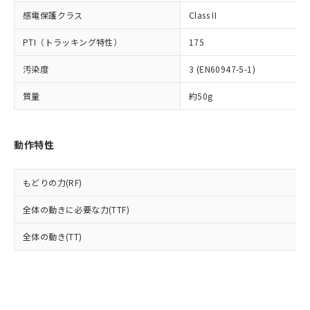
とります。
了承ください。
(PBDE) 1000ppm以下、フタル酸ビス(2-エチルヘキシ
○
一定数以上の在庫あり
ニル類) : 1000ppm、 PBDEs(ポリ臭化ジフェニルエーテ
感電保護クラス
Class II
当社は規制貨物を破棄する場合は、完
ル) (DEHP)(別名：DOP) 1000ppm以下、フタル酸ブチ
正式な納期状況および標準価格はお客
ル類) : 1000ppm、
ルベンジル（BBP） 1000ppm以下、フタル酸ジブチル
全に破砕するなど、違法に輸出されな
DBP(フタル酸ジブチル) : 1000ppm、 DIBP(フタル酸ジ
様のお取引先、またはお客様担当のオ
（DBP） 1000ppm以下、フタル酸ジイソブチル
イソブチル) : 1000ppm、 BBP(フタル酸ブチルベンジ
PTI（トラッキング特性）
175
△
一定数には満たないが在庫あり
いよう必要な手段を講じます。
ムロン制御機器販売店・当社販売員に
(DIBP) 1000ppm以下
ル) : 1000ppm、
当社は貴社製品を、核兵器、ミサイ
但し、RoHS指令で産業用監視および制御機器に対する
DEHP(フタル酸ビス(2-エチルヘキシル)) : 1000ppm
ご相談ください。
汚染度
3 (EN60947-5-1)
適用除外項目は除く。
ル、化学兵器、生物兵器またはその他
－
在庫なし(最新の在庫状況につ
オムロン制御機器販売店や当社販売拠
フタル酸エステル類の４物質については閾値を超える意
武器並びにこれらの製造装置等に一切
いては、お客様のお取引先、ま
図的な使用がないことを確認しています。
点は「
販売ネットワーク
」をご確認
質量
約50g
※2 環境保護使用期限
使用いたしません。
たはお客様担当のオムロン制御
ください。
当社は、貴社製品を第三者に販売する
機器販売店・当社販売員にご確
在庫状況および標準価格結果を当社の
※2 対応予定月
「ｅ」：有害物質（10物質）のすべてが基
場合は、上記1、2および3の内容を当
認ください)
事前の承諾なく第三者に漏洩または開
動作特性
準値以下であることを示します。
該第三者に通知します。また当社は、
示しないようお願いします。
部品在庫の切り替え状況などにより、予定
「10」：通常の使用状況下において有害物
販売先および販売に係わる関係者が違
マイパーツ機能（部品リスト作成サー
空
受注生産機種、また在庫状況の
月が前後することがあります。
質が外部に漏えいし、環境に深刻な影響を
法に輸出するおそれがある場合は、取
ビス）をご利用いただくには、I-Web
白
情報を公開していない機種
もどりの力(RF)
及ぼさない年数を意味します。
り引きをいたしません。
メンバーズにご登録されている必要が
「－」：未確認です。当社販売部門へお問
あります。
全体の動きに必要な力(TTF)
い合わせください。
お客様が当ウェブサイト上で当社にご
※3 非含有証明書ダウンロード
全体の動き(TT)
登録された部品リストについて、当社
および当社の共同利用者が、当社の製
下記の非含有証明書をダウンロードするこ
品・サービスに関するお客様との取
とができます。
合意する
キャンセル
引・商談に必要な範囲で利用すること
をご了承ください。
EU RoHS指令（10物質）の非含有証明書