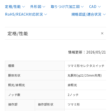
定格/性能
外形図
取りつけ穴加工図
CAD
RoHS/REACH対応状況
規格認証/適合状況
定格/性能
情報更新：2026/05/21
種類
ツマミ形セレクタスイッチ
胴体形状
丸胴形(φ22/25mm共用)
照光/非照光
非照光
ノッチ数
2ノッチ
操作部
操作部形状
ツマミ形