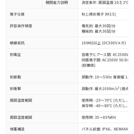
対応済み：EU RoHS指令（10物質）の
開閉能力説明
測定条件: 周囲温度 20±2℃、
非含有に対応した製品が提供可能な商品で
端子仕様
ねじ締め端子 (M3.5)
す。
対応予定：EU RoHS指令（10物質）の非含
ご利用条件
許容操作頻度
電気的: 最大30回/分
有に対応した製品に切り替える予定のある
機械的: 最大30回/分
商品です。
対応予定なし：EU RoHS指令（10物質）の
絶縁抵抗
100MΩ以上 (DC500Vメガ)
以下の条件をお読みいただき、同意のうえ
非含有に非対応の商品で、対応品を出す予
ご利用ください。
定はありません。
耐電圧
各端子とアース間: AC2500V 50/
調査・確認中：EU RoHS指令（10物質）の
同極端子間: AC2500V 50/60Hz
本サービスは、当社制御機器事業取扱
※1 中国RoHS○×表
非含有の対応状況を調査中または確認中の
(初期値)
商品の当社在庫状況および標準価格
商品です。
(税抜)を提供させていただくもので
「○」：最大均質材料含有率が中国RoHSの
耐振動
誤動作: 10～55Hz 複振幅 1.
非該当品：ライセンス料など無形物で、有
す。
基準値以下であることを示します。
害物質有無と関係のない商品です。
当社制御機器事業取扱商品の中には、
2
耐衝撃
誤動作: 最大1000m/s
(接点開
「×」：最大均質材料含有率が中国RoHSの
仕入先様の事情により、非含有部品として
本サービスの対象外となる商品もある
基準値を超えていることを示します。
いたものが、含有品と判明した場合などや
当社は、これら貴社製品のうち、外国
ことをご了承ください。
周囲温度範囲
使用時: -25～70℃ (ただし
「－」：未確認です。当社販売部門へお問
むを得ず変更することがあります。
為替および外国貿易法に定める商品
在庫状況および標準価格照会結果は、
保存時: -40～80℃ (ただし
い合わせください。
（以下｢規制貨物等」という）を輸出
記載している更新日時点での社内デー
*EU RoHS指令（10物質）：
または国外への提供する場合は、日本
周囲湿度範囲
使用時: 35～85%RH
記
タに基づき作成されるものであり、閲
説明
鉛(Pb) 1000ppm以下、 水銀(Hg) 1000ppm以下、 カド
*中国RoHS10物質の基準値 (GB/T26572)：
国政府の輸出許可(または役務取引許
号
覧された時点での実際の在庫および標
ミウム(Cd) 100ppm以下、
Pb(鉛) :1000ppm、 Hg(水銀) : 1000ppm、 Cd(カドミウ
可)を取得するなどの必要な手続きを
六価クロム(Cr(Ⅵ)) 1000ppm以下、ポリ臭化ビフェニル
保護構造
パネル前面: IP66、NEMA4X, N
ム) : 100ppm、
準価格とは異なる場合があることをご
類(PBB) 1000ppm以下、ポリ臭化ジフェニルエーテル類
Cr(Ⅵ)(六価クロム) : 1000ppm、 PBBs(ポリ臭化ビフェ