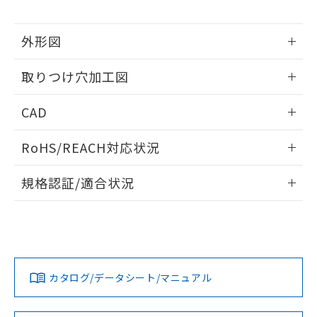
※当社の共同利用者とは、
"個人情報
51物質の非含有証明書（当社基準）
の共同利用に関して"
の「1.共同利
※本証明書は発行日時点で非含有を証明す
用者の範囲」に記載されている法人を
外形図
るもので、過去に遡って非含有を証明する
指します。
ものではありません。
情報更新：2026/05/21
また、RoHS指令のフタル酸エステル類４
取りつけ穴加工図
物質の対応では、対応完了までの期間は出
荷製品に未対応品が混在することから備考
情報更新：2026/05/21
CAD
欄に対応日を記載しておりました。
既に当社にて対応品への在庫切替を完了
ログイン/会員登録いただくと、CADデータをダウンロー
していることから、特段のことがない限
RoHS/REACH対応状況
ドすることができます。
り、2022年1月12日より割愛しておりま
情報更新：2026/7/29
す。
規格認証/適合状況
ログイン/会員登録
EU RoHS
注意事項・凡例
UL認証
CSA認証
CEマーキング
Yes
Yes
Yes
対応状況
対応予定月
※1
※2
ダウンロードデータをご利用いただく前に、以下を必ずお読
みください。
カタログ/データシート/マニュアル
対応済み
ソフトウェアの使用条件
LR型式承認
DNV型式承認
BV型式承認
KR型式承
（イギリス
（ノルウェー
（フランス
（韓国