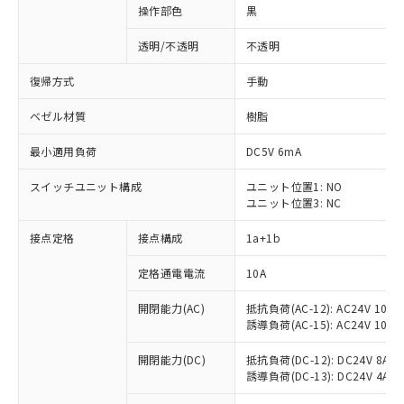
操作部色
黒
透明/不透明
不透明
復帰方式
手動
ベゼル材質
樹脂
最小適用負荷
DC5V 6mA
スイッチユニット構成
ユニット位置1: NO
ユニット位置3: NC
接点定格
接点構成
1a+1b
定格通電電流
10A
開閉能力(AC)
抵抗負荷(AC-12): AC24V 10A/A
誘導負荷(AC-15): AC24V 10A/AC
開閉能力(DC)
抵抗負荷(DC-12): DC24V 8A/DC
※1 対応状況
誘導負荷(DC-13): DC24V 4A/DC