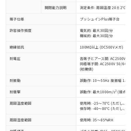
対応予定なし：EU RoHS指令（10物質）の
開閉能力説明
測定条件: 周囲温度 20±2℃、
以下の条件をお読みいただき、同意のうえ
非含有に非対応の商品で、対応品を出す予
ご利用ください。
定はありません。
端子仕様
プッシュインPlus端子台
調査・確認中：EU RoHS指令（10物質）の
本サービスは、当社制御機器事業取扱
※1 中国RoHS○×表
非含有の対応状況を調査中または確認中の
許容操作頻度
電気的: 最大30回/分
商品の当社在庫状況および標準価格
機械的: 最大30回/分
商品です。
(税抜)を提供させていただくもので
「○」：最大均質材料含有率が中国RoHSの
非該当品：ライセンス料など無形物で、有
す。
絶縁抵抗
100MΩ以上 (DC500Vメガ)
基準値以下であることを示します。
害物質有無と関係のない商品です。
当社制御機器事業取扱商品の中には、
「×」：最大均質材料含有率が中国RoHSの
仕入先様の事情により、非含有部品として
本サービスの対象外となる商品もある
耐電圧
各端子とアース間: AC2500V 50/
基準値を超えていることを示します。
いたものが、含有品と判明した場合などや
当社は、これら貴社製品のうち、外国
同極端子間: AC2500V 50/60Hz
ことをご了承ください。
「－」：未確認です。当社販売部門へお問
むを得ず変更することがあります。
為替および外国貿易法に定める商品
(初期値)
在庫状況および標準価格照会結果は、
い合わせください。
（以下｢規制貨物等」という）を輸出
記載している更新日時点での社内デー
*EU RoHS指令（10物質）：
耐振動
誤動作: 10～55Hz 複振幅 1.
または国外への提供する場合は、日本
記
タに基づき作成されるものであり、閲
説明
鉛(Pb) 1000ppm以下、 水銀(Hg) 1000ppm以下、 カド
*中国RoHS10物質の基準値 (GB/T26572)：
国政府の輸出許可(または役務取引許
号
覧された時点での実際の在庫および標
ミウム(Cd) 100ppm以下、
Pb(鉛) :1000ppm、 Hg(水銀) : 1000ppm、 Cd(カドミウ
2
耐衝撃
誤動作: 最大1000m/s
(接点開
可)を取得するなどの必要な手続きを
六価クロム(Cr(Ⅵ)) 1000ppm以下、ポリ臭化ビフェニル
ム) : 100ppm、
準価格とは異なる場合があることをご
類(PBB) 1000ppm以下、ポリ臭化ジフェニルエーテル類
Cr(Ⅵ)(六価クロム) : 1000ppm、 PBBs(ポリ臭化ビフェ
とります。
了承ください。
(PBDE) 1000ppm以下、フタル酸ビス(2-エチルヘキシ
○
一定数以上の在庫あり
ニル類) : 1000ppm、 PBDEs(ポリ臭化ジフェニルエーテ
周囲温度範囲
使用時: -25～70℃ (ただし
当社は規制貨物を破棄する場合は、完
ル) (DEHP)(別名：DOP) 1000ppm以下、フタル酸ブチ
正式な納期状況および標準価格はお客
ル類) : 1000ppm、
保存時: -40～80℃ (ただし
ルベンジル（BBP） 1000ppm以下、フタル酸ジブチル
全に破砕するなど、違法に輸出されな
DBP(フタル酸ジブチル) : 1000ppm、 DIBP(フタル酸ジ
様のお取引先、またはお客様担当のオ
（DBP） 1000ppm以下、フタル酸ジイソブチル
イソブチル) : 1000ppm、 BBP(フタル酸ブチルベンジ
△
一定数には満たないが在庫あり
いよう必要な手段を講じます。
ムロン制御機器販売店・当社販売員に
(DIBP) 1000ppm以下
周囲湿度範囲
使用時: 35～85%RH
ル) : 1000ppm、
当社は貴社製品を、核兵器、ミサイ
但し、RoHS指令で産業用監視および制御機器に対する
DEHP(フタル酸ビス(2-エチルヘキシル)) : 1000ppm
ご相談ください。
適用除外項目は除く。
ル、化学兵器、生物兵器またはその他
－
在庫なし(最新の在庫状況につ