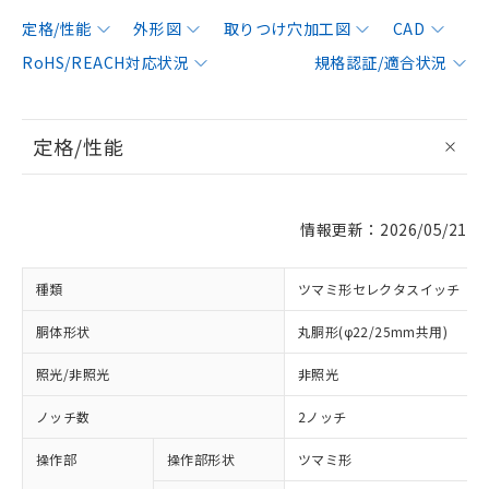
定格/性能
外形図
取りつけ穴加工図
CAD
RoHS/REACH対応状況
規格認証/適合状況
定格/性能
情報更新：2026/05/21
種類
ツマミ形セレクタスイッチ
胴体形状
丸胴形(φ22/25mm共用)
照光/非照光
非照光
ノッチ数
2ノッチ
操作部
操作部形状
ツマミ形