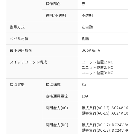
操作部色
赤
透明/不透明
不透明
復帰方式
左自動
ベゼル材質
樹脂
最小適用負荷
DC5V 6mA
スイッチユニット構成
ユニット位置1: NC
ユニット位置2: NC
ユニット位置3: NC
接点定格
接点構成
3b
※1 対応状況
定格通電電流
10A
対応済み：EU RoHS指令（10物質）の
開閉能力(AC)
抵抗負荷(AC-12): AC24V 10A/A
非含有に対応した製品が提供可能な商品で
誘導負荷(AC-15): AC24V 10A/AC
す。
対応予定：EU RoHS指令（10物質）の非含
開閉能力(DC)
抵抗負荷(DC-12): DC24V 8A/DC
ご利用条件
有に対応した製品に切り替える予定のある
誘導負荷(DC-13): DC24V 4A/DC
商品です。