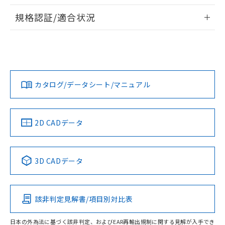
物質の対応では、対応完了までの期間は出
情報更新：2026/7/29
荷製品に未対応品が混在することから備考
規格認証/適合状況
欄に対応日を記載しておりました。
ログイン/会員登録
EU RoHS
注意事項・凡例
A22NS-2BL-NRA-P222-NNについての規格認証/適合状況に
既に当社にて対応品への在庫切替を完了
ついては、「カスタマーサポートセンタ お客様相談室」また
していることから、特段のことがない限
は貴社担当オムロン営業員または販売店にお問い合わせくだ
り、2022年1月12日より割愛しておりま
対応状況
対応予定月
※1
※2
さい。
す。
ダウンロードデータをご利用いただく前に、以下を必ずお読
みください。
カタログ/データシート/マニュアル
対応済み
ソフトウェアの使用条件
お問い合わせ
中国 RoHS
注意事項・凡例
2D CADデータ
中国 RoHS表
※1 ※2
3D CADデータ
Pb
Hg
Cd
Cr(VI)
該非判定見解書/項目別対比表
O
O
O
O
日本の外為法に基づく該非判定、およびEAR再輸出規制に関する見解が入手でき