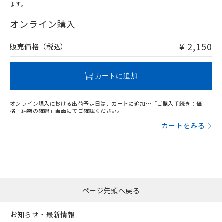
ます。
"対応済み"や非含有の記載がされた商品であっても、流通
在庫等で未対応品が混在する可能性があります。
オンライン購入
非含有品が必要な際は、弊社営業部門もしくは販売店へお
問い合わせください。
¥ 2,150
販売価格（税込）
この製品のRoHS/REACH対応状況ページへ
カートに追加
オンライン購入における出荷予定日は、カートに追加～「ご購入手続き：価
格・納期の確認」画面にてご確認ください。
カートをみる
ページ先頭へ戻る
お知らせ・最新情報