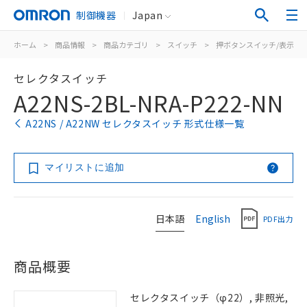
制御機器
Japan
ホーム
>
商品情報
>
商品カテゴリ
>
スイッチ
>
押ボタンスイッチ/表示灯
セレクタスイッチ
A22NS-2BL-NRA-P222-NN
A22NS / A22NW セレクタスイッチ 形式仕様一覧
マイリストに追加
日本語
English
PDF出力
商品概要
セレクタスイッチ（φ22）, 非照光,