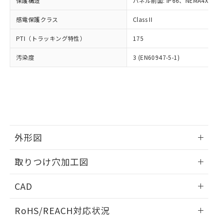
保護構造
パネル前面: IP66、NEMA4X, N
オムロン制御機器販売店や当社販売拠
フタル酸エステル類の４物質については閾値を超える意
武器並びにこれらの製造装置等に一切
いては、お客様のお取引先、ま
図的な使用がないことを確認しています。
点は「
販売ネットワーク
」をご確認
※2 環境保護使用期限
使用いたしません。
感電保護クラス
Class II
たはお客様担当のオムロン制御
ください。
当社は、貴社製品を第三者に販売する
機器販売店・当社販売員にご確
在庫状況および標準価格結果を当社の
※2 対応予定月
「ｅ」：有害物質（10物質）のすべてが基
PTI（トラッキング特性）
175
場合は、上記1、2および3の内容を当
認ください)
事前の承諾なく第三者に漏洩または開
準値以下であることを示します。
該第三者に通知します。また当社は、
示しないようお願いします。
汚染度
3 (EN60947-5-1)
部品在庫の切り替え状況などにより、予定
「10」：通常の使用状況下において有害物
販売先および販売に係わる関係者が違
マイパーツ機能（部品リスト作成サー
空
受注生産機種、また在庫状況の
月が前後することがあります。
質が外部に漏えいし、環境に深刻な影響を
法に輸出するおそれがある場合は、取
ビス）をご利用いただくには、I-Web
白
情報を公開していない機種
及ぼさない年数を意味します。
り引きをいたしません。
メンバーズにご登録されている必要が
「－」：未確認です。当社販売部門へお問
あります。
い合わせください。
お客様が当ウェブサイト上で当社にご
※3 非含有証明書ダウンロード
登録された部品リストについて、当社
および当社の共同利用者が、当社の製
下記の非含有証明書をダウンロードするこ
品・サービスに関するお客様との取
外形図
とができます。
合意する
キャンセル
引・商談に必要な範囲で利用すること
をご了承ください。
情報更新：2026/05/21
取りつけ穴加工図
EU RoHS指令（10物質）の非含有証明書
※当社の共同利用者とは、
"個人情報
51物質の非含有証明書（当社基準）
の共同利用に関して"
の「1.共同利
情報更新：2026/05/21
※本証明書は発行日時点で非含有を証明す
CAD
用者の範囲」に記載されている法人を
るもので、過去に遡って非含有を証明する
指します。
ものではありません。
ログイン/会員登録いただくと、CADデータをダウンロー
RoHS/REACH対応状況
また、RoHS指令のフタル酸エステル類４
ドすることができます。