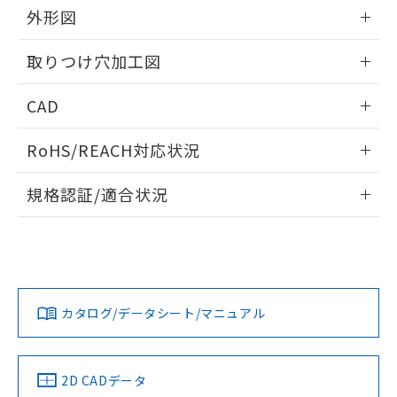
の共同利用に関して"
の「1.共同利
外形図
※本証明書は発行日時点で非含有を証明す
用者の範囲」に記載されている法人を
るもので、過去に遡って非含有を証明する
指します。
情報更新：2026/05/21
ものではありません。
取りつけ穴加工図
また、RoHS指令のフタル酸エステル類４
物質の対応では、対応完了までの期間は出
情報更新：2026/05/21
CAD
荷製品に未対応品が混在することから備考
欄に対応日を記載しておりました。
ログイン/会員登録いただくと、CADデータをダウンロー
既に当社にて対応品への在庫切替を完了
RoHS/REACH対応状況
ドすることができます。
していることから、特段のことがない限
情報更新：2026/7/29
り、2022年1月12日より割愛しておりま
規格認証/適合状況
す。
ログイン/会員登録
EU RoHS
注意事項・凡例
A22NS-2BL-NRA-P102-NNについての規格認証/適合状況に
ついては、「カスタマーサポートセンタ お客様相談室」また
は貴社担当オムロン営業員または販売店にお問い合わせくだ
対応状況
対応予定月
※1
※2
さい。
ダウンロードデータをご利用いただく前に、以下を必ずお読
みください。
カタログ/データシート/マニュアル
対応済み
ソフトウェアの使用条件
お問い合わせ
中国 RoHS
注意事項・凡例
2D CADデータ