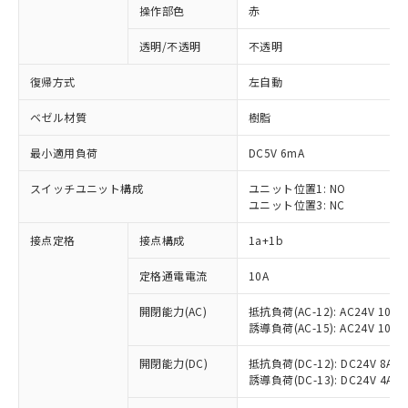
操作部色
赤
透明/不透明
不透明
復帰方式
左自動
ベゼル材質
樹脂
最小適用負荷
DC5V 6mA
スイッチユニット構成
ユニット位置1: NO
ユニット位置3: NC
接点定格
接点構成
1a+1b
定格通電電流
10A
開閉能力(AC)
抵抗負荷(AC-12): AC24V 10A/A
誘導負荷(AC-15): AC24V 10A/AC
※1 対応状況
開閉能力(DC)
抵抗負荷(DC-12): DC24V 8A/DC
誘導負荷(DC-13): DC24V 4A/DC
対応済み：EU RoHS指令（10物質）の