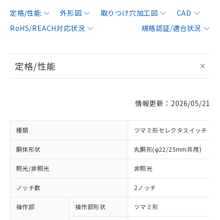
定格/性能
外形図
取りつけ穴加工図
CAD
RoHS/REACH対応状況
規格認証/適合状況
定格/性能
情報更新：2026/05/21
種類
ツマミ形セレクタスイッチ
胴体形状
丸胴形(φ22/25mm共用)
照光/非照光
非照光
ノッチ数
2ノッチ
操作部
操作部形状
ツマミ形