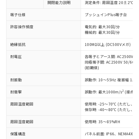
非含有に対応した製品が提供可能な商品で
開閉能力説明
測定条件: 周囲温度 20±2℃、
す。
端子仕様
プッシュインPlus端子台
対応予定：EU RoHS指令（10物質）の非含
ご利用条件
有に対応した製品に切り替える予定のある
許容操作頻度
電気的: 最大30回/分
商品です。
機械的: 最大30回/分
対応予定なし：EU RoHS指令（10物質）の
以下の条件をお読みいただき、同意のうえ
非含有に非対応の商品で、対応品を出す予
絶縁抵抗
100MΩ以上 (DC500Vメガ)
ご利用ください。
定はありません。
調査・確認中：EU RoHS指令（10物質）の
耐電圧
各端子とアース間: AC2500V 50/
本サービスは、当社制御機器事業取扱
※1 中国RoHS○×表
非含有の対応状況を調査中または確認中の
同極端子間: AC2500V 50/60Hz
商品の当社在庫状況および標準価格
商品です。
(初期値)
(税抜)を提供させていただくもので
「○」：最大均質材料含有率が中国RoHSの
非該当品：ライセンス料など無形物で、有
す。
基準値以下であることを示します。
耐振動
誤動作: 10～55Hz 複振幅 1.
害物質有無と関係のない商品です。
当社制御機器事業取扱商品の中には、
「×」：最大均質材料含有率が中国RoHSの
仕入先様の事情により、非含有部品として
本サービスの対象外となる商品もある
2
耐衝撃
誤動作: 最大1000m/s
(接点開
基準値を超えていることを示します。
いたものが、含有品と判明した場合などや
当社は、これら貴社製品のうち、外国
ことをご了承ください。
「－」：未確認です。当社販売部門へお問
むを得ず変更することがあります。
為替および外国貿易法に定める商品
在庫状況および標準価格照会結果は、
周囲温度範囲
使用時: -25～70℃ (ただし
い合わせください。
（以下｢規制貨物等」という）を輸出
記載している更新日時点での社内デー
保存時: -40～80℃ (ただし
*EU RoHS指令（10物質）：
または国外への提供する場合は、日本
記
タに基づき作成されるものであり、閲
説明
鉛(Pb) 1000ppm以下、 水銀(Hg) 1000ppm以下、 カド
*中国RoHS10物質の基準値 (GB/T26572)：
国政府の輸出許可(または役務取引許
周囲湿度範囲
使用時: 35～85%RH
号
覧された時点での実際の在庫および標
ミウム(Cd) 100ppm以下、
Pb(鉛) :1000ppm、 Hg(水銀) : 1000ppm、 Cd(カドミウ
可)を取得するなどの必要な手続きを
六価クロム(Cr(Ⅵ)) 1000ppm以下、ポリ臭化ビフェニル
ム) : 100ppm、
準価格とは異なる場合があることをご
類(PBB) 1000ppm以下、ポリ臭化ジフェニルエーテル類
Cr(Ⅵ)(六価クロム) : 1000ppm、 PBBs(ポリ臭化ビフェ
保護構造
とります。
パネル前面: IP66、NEMA4X, N
了承ください。
(PBDE) 1000ppm以下、フタル酸ビス(2-エチルヘキシ
○
一定数以上の在庫あり
ニル類) : 1000ppm、 PBDEs(ポリ臭化ジフェニルエーテ