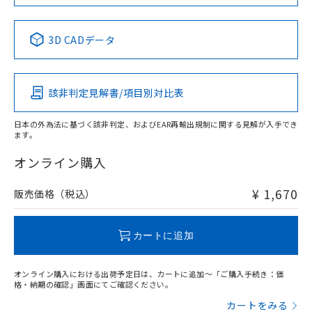
中国 RoHS表
※1 ※2
3D CADデータ
Pb
Hg
Cd
Cr(VI)
該非判定見解書/項目別対比表
O
O
O
O
日本の外為法に基づく該非判定、およびEAR再輸出規制に関する見解が入手でき
ます。
"対応済み"や非含有の記載がされた商品であっても、流通
在庫等で未対応品が混在する可能性があります。
オンライン購入
非含有品が必要な際は、弊社営業部門もしくは販売店へお
問い合わせください。
¥ 1,670
販売価格（税込）
この製品のRoHS/REACH対応状況ページへ
カートに追加
オンライン購入における出荷予定日は、カートに追加～「ご購入手続き：価
格・納期の確認」画面にてご確認ください。
カートをみる