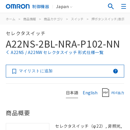
制御機器
Japan
ホーム
>
商品情報
>
商品カテゴリ
>
スイッチ
>
押ボタンスイッチ/表示灯
セレクタスイッチ
A22NS-2BL-NRA-P102-NN
A22NS / A22NW セレクタスイッチ 形式仕様一覧
マイリストに追加
日本語
English
PDF出力
商品概要
セレクタスイッチ（φ22）, 非照光,