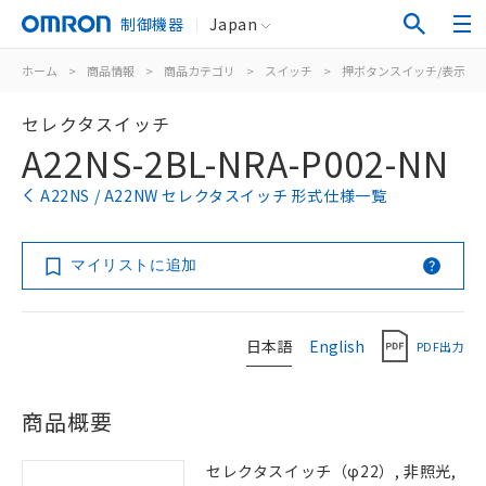
制御機器
Japan
ホーム
>
商品情報
>
商品カテゴリ
>
スイッチ
>
押ボタンスイッチ/表示灯
セレクタスイッチ
A22NS-2BL-NRA-P002-NN
A22NS / A22NW セレクタスイッチ 形式仕様一覧
マイリストに追加
日本語
English
PDF出力
商品概要
セレクタスイッチ（φ22）, 非照光,