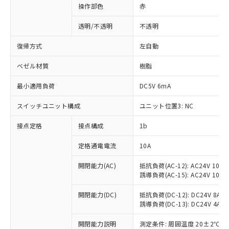
操作部色
赤
透明/不透明
不透明
復帰方式
左自動
ベゼル材質
樹脂
最小適用負荷
DC5V 6mA
スイッチユニット構成
ユニット位置3: NC
接点定格
接点構成
1b
※1 対応状況
定格通電電流
10A
対応済み：EU RoHS指令（10物質）の
開閉能力(AC)
抵抗負荷(AC-12): AC24V 10A/A
誘導負荷(AC-15): AC24V 10A/AC
非含有に対応した製品が提供可能な商品で
す。
開閉能力(DC)
抵抗負荷(DC-12): DC24V 8A/DC
対応予定：EU RoHS指令（10物質）の非含
誘導負荷(DC-13): DC24V 4A/DC
ご利用条件
有に対応した製品に切り替える予定のある
商品です。
開閉能力説明
測定条件: 周囲温度 20±2℃、