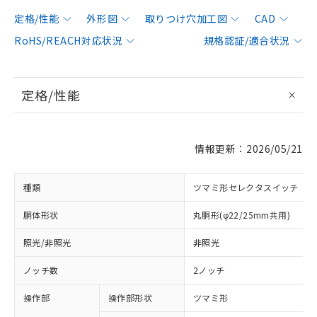
定格/性能
外形図
取りつけ穴加工図
CAD
RoHS/REACH対応状況
規格認証/適合状況
定格/性能
情報更新：2026/05/21
種類
ツマミ形セレクタスイッチ
胴体形状
丸胴形(φ22/25mm共用)
照光/非照光
非照光
ノッチ数
2ノッチ
操作部
操作部形状
ツマミ形