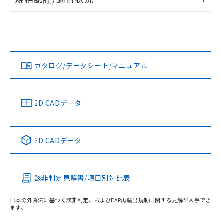
荷製品に未対応品が混在することから備考
ログイン/会員登録
EU RoHS
注意事項・凡例
欄に対応日を記載しておりました。
A22NS-2BL-NRA-P002-NNについての規格認証/適合状況に
既に当社にて対応品への在庫切替を完了
ついては、「カスタマーサポートセンタ お客様相談室」また
していることから、特段のことがない限
は貴社担当オムロン営業員または販売店にお問い合わせくだ
対応状況
対応予定月
※1
※2
り、2022年1月12日より割愛しておりま
さい。
ダウンロードデータをご利用いただく前に、以下を必ずお読
す。
みください。
カタログ/データシート/マニュアル
対応済み
ソフトウェアの使用条件
お問い合わせ
中国 RoHS
注意事項・凡例
2D CADデータ
中国 RoHS表
※1 ※2
3D CADデータ
Pb
Hg
Cd
Cr(VI)
該非判定見解書/項目別対比表
O
O
O
O
日本の外為法に基づく該非判定、およびEAR再輸出規制に関する見解が入手でき
ます。
"対応済み"や非含有の記載がされた商品であっても、流通