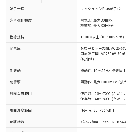
対応予定なし：EU RoHS指令（10物質）の
以下の条件をお読みいただき、同意のうえ
非含有に非対応の商品で、対応品を出す予
端子仕様
プッシュインPlus端子台
ご利用ください。
定はありません。
調査・確認中：EU RoHS指令（10物質）の
許容操作頻度
電気的: 最大30回/分
本サービスは、当社制御機器事業取扱
※1 中国RoHS○×表
非含有の対応状況を調査中または確認中の
機械的: 最大30回/分
商品の当社在庫状況および標準価格
商品です。
(税抜)を提供させていただくもので
「○」：最大均質材料含有率が中国RoHSの
絶縁抵抗
100MΩ以上 (DC500Vメガ)
非該当品：ライセンス料など無形物で、有
す。
基準値以下であることを示します。
害物質有無と関係のない商品です。
当社制御機器事業取扱商品の中には、
耐電圧
各端子とアース間: AC2500V 50/
「×」：最大均質材料含有率が中国RoHSの
仕入先様の事情により、非含有部品として
本サービスの対象外となる商品もある
同極端子間: AC2500V 50/60Hz
基準値を超えていることを示します。
いたものが、含有品と判明した場合などや
当社は、これら貴社製品のうち、外国
(初期値)
ことをご了承ください。
「－」：未確認です。当社販売部門へお問
むを得ず変更することがあります。
為替および外国貿易法に定める商品
在庫状況および標準価格照会結果は、
い合わせください。
（以下｢規制貨物等」という）を輸出
耐振動
誤動作: 10～55Hz 複振幅 1.
記載している更新日時点での社内デー
*EU RoHS指令（10物質）：
または国外への提供する場合は、日本
記
タに基づき作成されるものであり、閲
説明
鉛(Pb) 1000ppm以下、 水銀(Hg) 1000ppm以下、 カド
*中国RoHS10物質の基準値 (GB/T26572)：
2
耐衝撃
誤動作: 最大1000m/s
(接点開
国政府の輸出許可(または役務取引許
号
覧された時点での実際の在庫および標
ミウム(Cd) 100ppm以下、
Pb(鉛) :1000ppm、 Hg(水銀) : 1000ppm、 Cd(カドミウ
可)を取得するなどの必要な手続きを
六価クロム(Cr(Ⅵ)) 1000ppm以下、ポリ臭化ビフェニル
ム) : 100ppm、
準価格とは異なる場合があることをご
類(PBB) 1000ppm以下、ポリ臭化ジフェニルエーテル類
周囲温度範囲
使用時: -25～70℃ (ただし
Cr(Ⅵ)(六価クロム) : 1000ppm、 PBBs(ポリ臭化ビフェ
とります。
了承ください。
(PBDE) 1000ppm以下、フタル酸ビス(2-エチルヘキシ
○
一定数以上の在庫あり
ニル類) : 1000ppm、 PBDEs(ポリ臭化ジフェニルエーテ
保存時: -40～80℃ (ただし
当社は規制貨物を破棄する場合は、完
ル) (DEHP)(別名：DOP) 1000ppm以下、フタル酸ブチ
正式な納期状況および標準価格はお客
ル類) : 1000ppm、
ルベンジル（BBP） 1000ppm以下、フタル酸ジブチル
全に破砕するなど、違法に輸出されな
DBP(フタル酸ジブチル) : 1000ppm、 DIBP(フタル酸ジ
様のお取引先、またはお客様担当のオ
周囲湿度範囲
使用時: 35～85%RH
（DBP） 1000ppm以下、フタル酸ジイソブチル
イソブチル) : 1000ppm、 BBP(フタル酸ブチルベンジ
△
一定数には満たないが在庫あり
いよう必要な手段を講じます。
ムロン制御機器販売店・当社販売員に
(DIBP) 1000ppm以下
ル) : 1000ppm、
当社は貴社製品を、核兵器、ミサイ
但し、RoHS指令で産業用監視および制御機器に対する
DEHP(フタル酸ビス(2-エチルヘキシル)) : 1000ppm
ご相談ください。
保護構造
パネル前面: IP66、NEMA4X, N
適用除外項目は除く。
ル、化学兵器、生物兵器またはその他
－
在庫なし(最新の在庫状況につ
オムロン制御機器販売店や当社販売拠
フタル酸エステル類の４物質については閾値を超える意
武器並びにこれらの製造装置等に一切