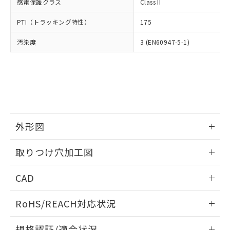
いては、お客様のお取引先、ま
図的な使用がないことを確認しています。
感電保護クラス
Class II
点は「
販売ネットワーク
」をご確認
※2 環境保護使用期限
使用いたしません。
たはお客様担当のオムロン制御
ください。
当社は、貴社製品を第三者に販売する
PTI（トラッキング特性）
175
機器販売店・当社販売員にご確
在庫状況および標準価格結果を当社の
※2 対応予定月
「ｅ」：有害物質（10物質）のすべてが基
場合は、上記1、2および3の内容を当
認ください)
事前の承諾なく第三者に漏洩または開
準値以下であることを示します。
汚染度
3 (EN60947-5-1)
該第三者に通知します。また当社は、
示しないようお願いします。
部品在庫の切り替え状況などにより、予定
「10」：通常の使用状況下において有害物
販売先および販売に係わる関係者が違
マイパーツ機能（部品リスト作成サー
空
受注生産機種、また在庫状況の
月が前後することがあります。
質が外部に漏えいし、環境に深刻な影響を
法に輸出するおそれがある場合は、取
ビス）をご利用いただくには、I-Web
白
情報を公開していない機種
及ぼさない年数を意味します。
り引きをいたしません。
メンバーズにご登録されている必要が
「－」：未確認です。当社販売部門へお問
あります。
い合わせください。
お客様が当ウェブサイト上で当社にご
※3 非含有証明書ダウンロード
登録された部品リストについて、当社
および当社の共同利用者が、当社の製
外形図
下記の非含有証明書をダウンロードするこ
品・サービスに関するお客様との取
とができます。
合意する
キャンセル
引・商談に必要な範囲で利用すること
情報更新：2026/05/21
取りつけ穴加工図
をご了承ください。
EU RoHS指令（10物質）の非含有証明書
※当社の共同利用者とは、
"個人情報
情報更新：2026/05/21
51物質の非含有証明書（当社基準）
の共同利用に関して"
の「1.共同利
CAD
※本証明書は発行日時点で非含有を証明す
用者の範囲」に記載されている法人を
るもので、過去に遡って非含有を証明する
ログイン/会員登録いただくと、CADデータをダウンロー
指します。
RoHS/REACH対応状況
ものではありません。
ドすることができます。
また、RoHS指令のフタル酸エステル類４
情報更新：2026/7/29
物質の対応では、対応完了までの期間は出
規格認証/適合状況