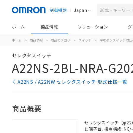
制御機器
Japan
ホーム
商品情報
ソリューション
ダ
ホーム
>
商品情報
>
商品カテゴリ
>
スイッチ
>
押ボタンスイッチ/表
セレクタスイッチ
A22NS-2BL-NRA-G20
A22NS / A22NW セレクタスイッチ 形式仕様一覧
商品概要
セレクタスイッチ（φ22）,
じ端子台, 接点構成: NC/-