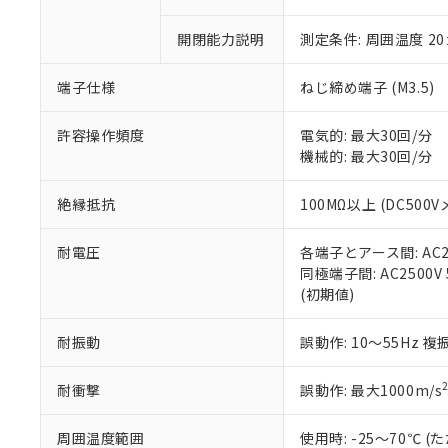
○
一定数以
DBP(フタル酸ジブチル) :
い。
当社は貴社製
DEHP(フタル酸ビス(2-エ
正式な納期状
置等に一切使
開閉能力説明
測定条件: 周囲温度 2
当社販売員に
※2 対応予定月
△
一定数に
当社は、貴社
オムロン制御
また当社は、
※2 環境保護使
端子仕様
ねじ締め端子 (M3.5)
在庫状況およ
部品在庫の切り替
たしません。
－
在庫なし
す。
「ｅ」：有害物質
機器販売
許容操作頻度
電気的: 最大30回/分
マイパーツ機
「10」：通常の
機械的: 最大30回/分
ている必要が
味します。
空
受注生産
お客様が当ウ
※3 非含有証明
「－」：未確認で
白
が、当社の製
絶縁抵抗
100MΩ以上 (DC500V
さい。
下記の非含有証明
※当社の共同
耐電圧
各端子とアース間: AC250
いる法人を指
EU RoHS指令（
同極端子間: AC2500V 5
51物質の非含有証
(初期値)
※本証明書は発行
また、RoHS指
耐振動
誤動作: 10～55Hz 複
混在することから
既に当社にて対応
耐衝撃
誤動作: 最大1000m/s
り割愛しておりま
周囲温度範囲
使用時: -25～70℃