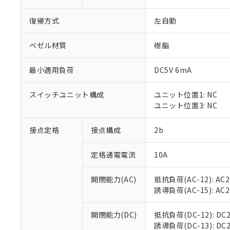
復帰方式
左自動
ベゼル材質
樹脂
最小適用負荷
DC5V 6mA
※1 対応状況
スイッチユニット構成
ユニット位置1: NC
対応済み：EU
ユニット位置3: NC
対応予定：EU R
対応予定なし：EU
調査・確認中：EU
接点定格
接点構成
2b
ご利用条件
非該当品：ライセ
※1 中国RoHS
仕入先様の事情に
定格通電電流
10A
があります。
以下の条件をお読
「○」：最大均質
「×」：最大均質
開閉能力(AC)
抵抗負荷(AC-12): AC24
本サービスは
当社は、これ
*EU RoHS指令（10物
「－」：未確認で
誘導負荷(AC-15): AC24V
鉛(Pb) 1000ppm以下、
くものです。
う）を輸出ま
記
説明
六価クロム(Cr(Ⅵ)) 1
当社制御機器
などの必要な
フタル酸ビス(2-エチルヘ
号
*中国RoHS10物質の基準値 
ル（DBP） 1000ppm
在庫状況およ
開閉能力(DC)
抵抗負荷(DC-12): DC24
当社は規制貨
Pb(鉛) :1000ppm、 Hg
但し、RoHS指令で産
のであり、閲
誘導負荷(DC-13): DC24
ます。
Cr(Ⅵ)(六価クロム) : 
フタル酸エステル類の４