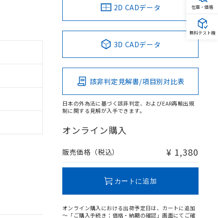
2D CADデータ
在庫・価格
無料テスト機
3D CADデータ
該非判定見解書/項目別対比表
日本の外為法に基づく該非判定、およびEAR再輸出規
制に関する見解が入手できます。
オンライン購入
¥ 1,380
販売価格（税込）
カートに追加
オンライン購入における出荷予定日は、カートに追加
～「ご購入手続き：価格・納期の確認」画面にてご確