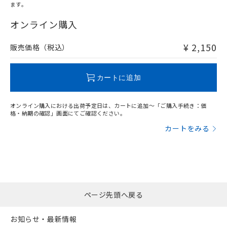
ます。
"対応済み"や非含有の記載がされた商品であっても、流通
在庫等で未対応品が混在する可能性があります。
オンライン購入
非含有品が必要な際は、弊社営業部門もしくは販売店へお
問い合わせください。
¥ 2,150
販売価格（税込）
この製品のRoHS/REACH対応状況ページへ
カートに追加
オンライン購入における出荷予定日は、カートに追加～「ご購入手続き：価
格・納期の確認」画面にてご確認ください。
カートをみる
ページ先頭へ戻る
お知らせ・最新情報