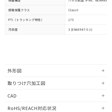
保護構造
パネル前面: IP66、NEMA4X, N
オムロン制御機器販売店や当社販売拠
フタル酸エステル類の４物質については閾値を超える意
武器並びにこれらの製造装置等に一切
いては、お客様のお取引先、ま
図的な使用がないことを確認しています。
点は「
販売ネットワーク
」をご確認
※2 環境保護使用期限
使用いたしません。
感電保護クラス
Class II
たはお客様担当のオムロン制御
ください。
当社は、貴社製品を第三者に販売する
機器販売店・当社販売員にご確
在庫状況および標準価格結果を当社の
※2 対応予定月
「ｅ」：有害物質（10物質）のすべてが基
PTI（トラッキング特性）
175
場合は、上記1、2および3の内容を当
認ください)
事前の承諾なく第三者に漏洩または開
準値以下であることを示します。
該第三者に通知します。また当社は、
示しないようお願いします。
汚染度
3 (EN60947-5-1)
部品在庫の切り替え状況などにより、予定
「10」：通常の使用状況下において有害物
販売先および販売に係わる関係者が違
マイパーツ機能（部品リスト作成サー
空
受注生産機種、また在庫状況の
月が前後することがあります。
質が外部に漏えいし、環境に深刻な影響を
法に輸出するおそれがある場合は、取
ビス）をご利用いただくには、I-Web
白
情報を公開していない機種
及ぼさない年数を意味します。
り引きをいたしません。
メンバーズにご登録されている必要が
「－」：未確認です。当社販売部門へお問
あります。
い合わせください。
お客様が当ウェブサイト上で当社にご
※3 非含有証明書ダウンロード
登録された部品リストについて、当社
および当社の共同利用者が、当社の製
下記の非含有証明書をダウンロードするこ
品・サービスに関するお客様との取
外形図
とができます。
合意する
キャンセル
引・商談に必要な範囲で利用すること
をご了承ください。
情報更新：2026/05/21
取りつけ穴加工図
EU RoHS指令（10物質）の非含有証明書
※当社の共同利用者とは、
"個人情報
51物質の非含有証明書（当社基準）
の共同利用に関して"
の「1.共同利
情報更新：2026/05/21
※本証明書は発行日時点で非含有を証明す
CAD
用者の範囲」に記載されている法人を
るもので、過去に遡って非含有を証明する
指します。
ものではありません。
ログイン/会員登録いただくと、CADデータをダウンロー
RoHS/REACH対応状況
また、RoHS指令のフタル酸エステル類４
ドすることができます。