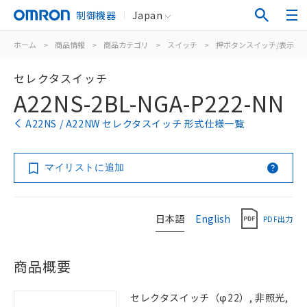
制御機器
Japan
ホーム
>
商品情報
>
商品カテゴリ
>
スイッチ
>
押ボタンスイッチ/表示灯
セレクタスイッチ
A22NS-2BL-NGA-P222-NN
A22NS / A22NW セレクタスイッチ 形式仕様一覧
マイリストに追加
日本語
English
PDF出力
商品概要
セレクタスイッチ（φ22）, 非照光,