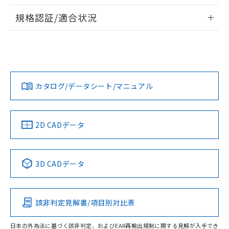
物質の対応では、対応完了までの期間は出
情報更新：2026/7/29
荷製品に未対応品が混在することから備考
規格認証/適合状況
欄に対応日を記載しておりました。
ログイン/会員登録
EU RoHS
注意事項・凡例
A22NS-2BL-NGA-P222-NNについての規格認証/適合状況に
既に当社にて対応品への在庫切替を完了
ついては、「カスタマーサポートセンタ お客様相談室」また
していることから、特段のことがない限
は貴社担当オムロン営業員または販売店にお問い合わせくだ
り、2022年1月12日より割愛しておりま
対応状況
対応予定月
※1
※2
さい。
す。
ダウンロードデータをご利用いただく前に、以下を必ずお読
みください。
カタログ/データシート/マニュアル
対応済み
ソフトウェアの使用条件
お問い合わせ
中国 RoHS
注意事項・凡例
2D CADデータ
中国 RoHS表
※1 ※2
3D CADデータ
Pb
Hg
Cd
Cr(VI)
該非判定見解書/項目別対比表
O
O
O
O
日本の外為法に基づく該非判定、およびEAR再輸出規制に関する見解が入手でき