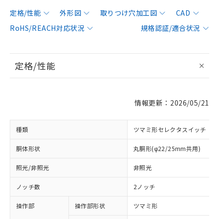
定格/性能
外形図
取りつけ穴加工図
CAD
RoHS/REACH対応状況
規格認証/適合状況
定格/性能
情報更新：2026/05/21
種類
ツマミ形セレクタスイッチ
胴体形状
丸胴形(φ22/25mm共用)
照光/非照光
非照光
ノッチ数
2ノッチ
操作部
操作部形状
ツマミ形