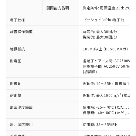
対応予定なし：EU RoHS指令（10物質）の
開閉能力説明
測定条件: 周囲温度 20±2℃、
以下の条件をお読みいただき、同意のうえ
非含有に非対応の商品で、対応品を出す予
ご利用ください。
定はありません。
端子仕様
プッシュインPlus端子台
調査・確認中：EU RoHS指令（10物質）の
本サービスは、当社制御機器事業取扱
※1 中国RoHS○×表
非含有の対応状況を調査中または確認中の
許容操作頻度
電気的: 最大30回/分
商品の当社在庫状況および標準価格
機械的: 最大30回/分
商品です。
(税抜)を提供させていただくもので
「○」：最大均質材料含有率が中国RoHSの
非該当品：ライセンス料など無形物で、有
す。
絶縁抵抗
100MΩ以上 (DC500Vメガ)
基準値以下であることを示します。
害物質有無と関係のない商品です。
当社制御機器事業取扱商品の中には、
「×」：最大均質材料含有率が中国RoHSの
仕入先様の事情により、非含有部品として
本サービスの対象外となる商品もある
耐電圧
各端子とアース間: AC2500V 50/
基準値を超えていることを示します。
いたものが、含有品と判明した場合などや
当社は、これら貴社製品のうち、外国
同極端子間: AC2500V 50/60Hz
ことをご了承ください。
「－」：未確認です。当社販売部門へお問
むを得ず変更することがあります。
為替および外国貿易法に定める商品
(初期値)
在庫状況および標準価格照会結果は、
い合わせください。
（以下｢規制貨物等」という）を輸出
記載している更新日時点での社内デー
*EU RoHS指令（10物質）：
耐振動
誤動作: 10～55Hz 複振幅 1.
または国外への提供する場合は、日本
記
タに基づき作成されるものであり、閲
説明
鉛(Pb) 1000ppm以下、 水銀(Hg) 1000ppm以下、 カド
*中国RoHS10物質の基準値 (GB/T26572)：
国政府の輸出許可(または役務取引許
号
覧された時点での実際の在庫および標
ミウム(Cd) 100ppm以下、
Pb(鉛) :1000ppm、 Hg(水銀) : 1000ppm、 Cd(カドミウ
2
耐衝撃
誤動作: 最大1000m/s
(接点開
可)を取得するなどの必要な手続きを
六価クロム(Cr(Ⅵ)) 1000ppm以下、ポリ臭化ビフェニル
ム) : 100ppm、
準価格とは異なる場合があることをご
類(PBB) 1000ppm以下、ポリ臭化ジフェニルエーテル類
Cr(Ⅵ)(六価クロム) : 1000ppm、 PBBs(ポリ臭化ビフェ
とります。
了承ください。
(PBDE) 1000ppm以下、フタル酸ビス(2-エチルヘキシ
○
一定数以上の在庫あり
ニル類) : 1000ppm、 PBDEs(ポリ臭化ジフェニルエーテ
周囲温度範囲
使用時: -25～70℃ (ただし
当社は規制貨物を破棄する場合は、完
ル) (DEHP)(別名：DOP) 1000ppm以下、フタル酸ブチ
正式な納期状況および標準価格はお客
ル類) : 1000ppm、
保存時: -40～80℃ (ただし
ルベンジル（BBP） 1000ppm以下、フタル酸ジブチル
全に破砕するなど、違法に輸出されな
DBP(フタル酸ジブチル) : 1000ppm、 DIBP(フタル酸ジ
様のお取引先、またはお客様担当のオ
（DBP） 1000ppm以下、フタル酸ジイソブチル
イソブチル) : 1000ppm、 BBP(フタル酸ブチルベンジ
△
一定数には満たないが在庫あり
いよう必要な手段を講じます。
ムロン制御機器販売店・当社販売員に
(DIBP) 1000ppm以下
周囲湿度範囲
使用時: 35～85%RH
ル) : 1000ppm、
当社は貴社製品を、核兵器、ミサイ
但し、RoHS指令で産業用監視および制御機器に対する
DEHP(フタル酸ビス(2-エチルヘキシル)) : 1000ppm
ご相談ください。
適用除外項目は除く。
ル、化学兵器、生物兵器またはその他
－
在庫なし(最新の在庫状況につ