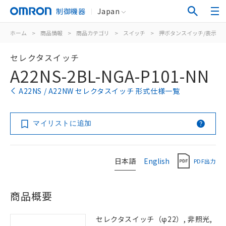
制御機器
Japan
ホーム
>
商品情報
>
商品カテゴリ
>
スイッチ
>
押ボタンスイッチ/表示灯
セレクタスイッチ
A22NS-2BL-NGA-P101-NN
A22NS / A22NW セレクタスイッチ 形式仕様一覧
マイリストに追加
日本語
English
PDF出力
商品概要
セレクタスイッチ（φ22）, 非照光,