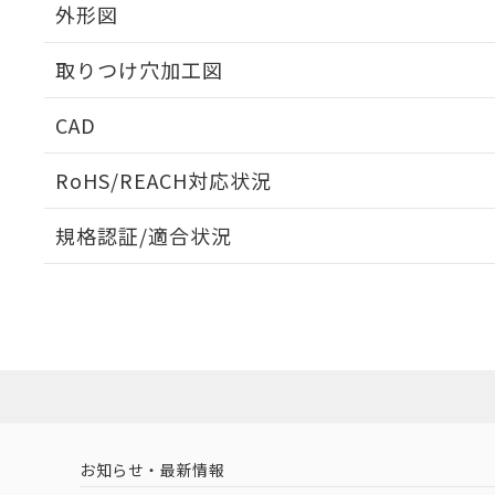
外形図
取りつけ穴加工図
CAD
ログイン/会員登録いただくと、CADデータをダウンロ
RoHS/REACH対応状況
規格認証/適合状況
EU RoHS
注意事項・凡例
UL認証
CSA認証
CEマーキング
ダウンロードデータをご利用いただく前に、以下を必ずお読
Yes
Yes
Yes
対応状況
対応予定月
※1
※2
ソフトウェアの使用条件
対応済み
LR型式承認
DNV型式承認
BV型式承認
KR
（イギリス
（ノルウェー
（フランス
（
お知らせ・最新情報
中国 RoHS
注意事項・凡例
船舶規格）
船舶規格）
船舶規格）
船