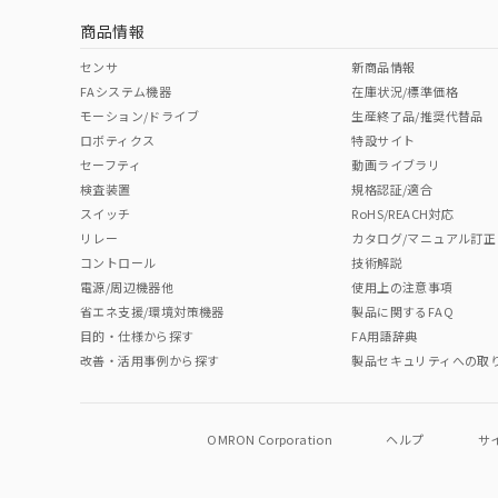
商品情報
No
No
No
No
中国 RoHS表
※1 ※2
センサ
新商品情報
FAシステム機器
在庫状況/標準価格
Pb
Hg
Cd
Cr(V
モーション/ドライブ
生産終了品/推奨代替品
ロボティクス
特設サイト
セーフティ
動画ライブラリ
検査装置
規格認証/適合
O
O
O
O
スイッチ
RoHS/REACH対応
リレー
カタログ/マニュアル訂正
コントロール
技術解説
"対応済み"や非含有の記載がされた商品であっても、流通
電源/周辺機器他
使用上の注意事項
非含有品が必要な際は、弊社営業部門もしくは販売店へお
省エネ支援/環境対策機器
製品に関するFAQ
目的・仕様から探す
FA用語辞典
改善・活用事例から探す
製品セキュリティへの取
OMRON Corporation
ヘルプ
サ