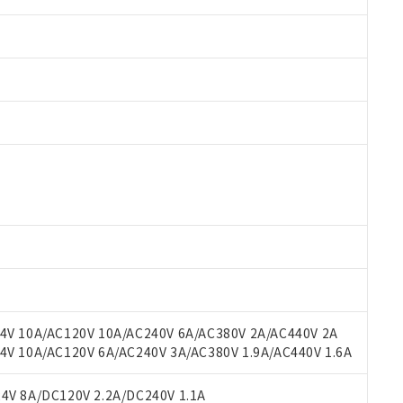
 RoHS指令（10物質）の非含有に対応した製品が提供可能な商品です
oHS指令（10物質）の非含有に対応した製品に切り替える予定のある
 RoHS指令（10物質）の非含有に非対応の商品で、対応品を出す予
 RoHS指令（10物質）の非含有の対応状況を調査中または確認中の
ンス料など無形物で、有害物質有無と関係のない商品です。
○×表
より、非含有部品としていたものが、含有品と判明した場合などやむ
みいただき、同意のうえご利用ください。
材料含有率が中国RoHSの基準値以下であることを示します。
材料含有率が中国RoHSの基準値を超えていることを示します。
、当社制御機器事業取扱商品の当社在庫状況および標準価格(税抜)
ら貴社製品のうち、外国為替および外国貿易法に定める商品（以下｢
質）：
V 10A/AC120V 10A/AC240V 6A/AC380V 2A/AC440V 2A
す。当社販売部門へお問い合わせください。
 水銀(Hg) 1000ppm以下、 カドミウム(Cd) 100ppm以下、
たは国外への提供する場合は、日本国政府の輸出許可(または役務取
 10A/AC120V 6A/AC240V 3A/AC380V 1.9A/AC440V 1.6A
000ppm以下、ポリ臭化ビフェニル類(PBB) 1000ppm以下、ポリ臭化ジフェニルエーテル類(P
事業取扱商品の中には、本サービスの対象外となる商品もあること
手続きをとります。
キシル) (DEHP)(別名：DOP) 1000ppm以下、フタル酸ブチルベンジル（BBP） 100
(GB/T26572)：
以下、フタル酸ジイソブチル (DIBP) 1000ppm以下
び標準価格照会結果は、記載している更新日時点での社内データに
物を破棄する場合は、完全に破砕するなど、違法に輸出されないよ
(水銀) : 1000ppm、 Cd(カドミウム) : 100ppm、
V 8A/DC120V 2.2A/DC240V 1.1A
業用監視および制御機器に対する適用除外項目は除く。