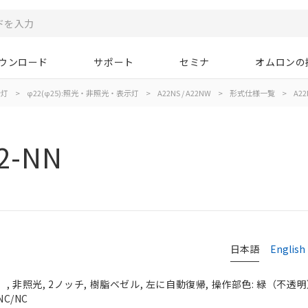
ウンロード
サポート
セミナ
オムロンの
示灯
>
φ22(φ25):照光・非照光・表示灯
>
A22NS / A22NW
>
形式仕様一覧
>
A22
2-NN
日本語
English
 非照光, 2ノッチ, 樹脂ベゼル, 左に自動復帰, 操作部色: 緑（不透明）, 
C/NC