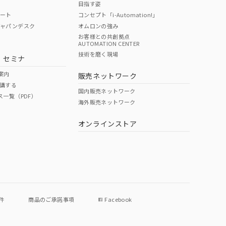
目指す姿
ポート
コンセプト「i-Automation!」
ジャパンデスク
オムロンの強み
お客様との共創拠点
AUTOMATION CENTER
DIBP
BBP
DEHP
環境保護
技術を磨く現場
・セミナ
状況ページへ
使用期限
検索ください
案内
販売ネットワーク
講する
O
O
O
e
国内販売ネットワーク
ス一覧（PDF）
海外販売ネットワーク
オンラインストア
状況ページへ
件
商品のご承諾事項
Facebook