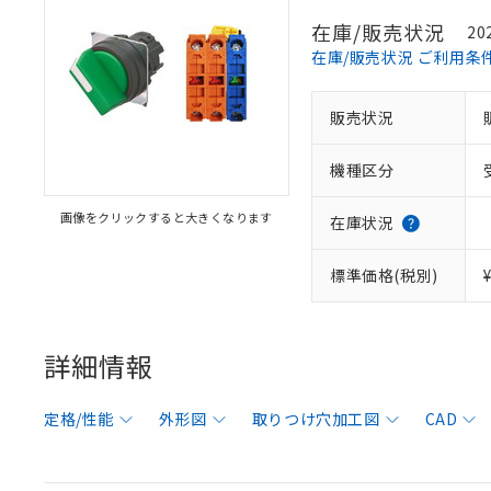
在庫/販売状況
20
在庫/販売状況 ご利用条
販売状況
機種区分
画像をクリックすると大きくなります
在庫状況
標準価格(税別)
詳細情報
定格/性能
外形図
取りつけ穴加工図
CAD