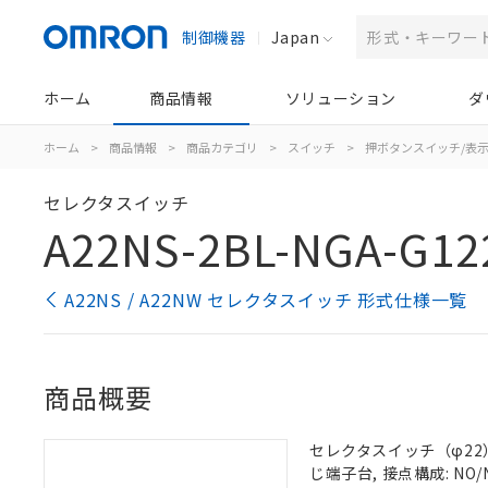
制御機器
Japan
ホーム
商品情報
ソリューション
ダ
ホーム
>
商品情報
>
商品カテゴリ
>
スイッチ
>
押ボタンスイッチ/表
セレクタスイッチ
A22NS-2BL-NGA-G12
A22NS / A22NW セレクタスイッチ 形式仕様一覧
商品概要
セレクタスイッチ（φ22）,
じ端子台, 接点構成: NO/N