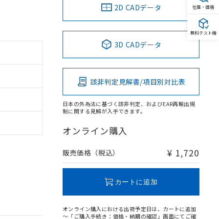
2D CADデータ
在庫・価格
無料テスト機
3D CADデータ
該非判定見解書/項目別対比表
日本の外為法に基づく該非判定、およびEAR再輸出規
制に関する見解が入手できます。
オンライン購入
¥ 1,720
販売価格（税込）
カートに追加
オンライン購入における出荷予定日は、カートに追加
～「ご購入手続き：価格・納期の確認」画面にてご確