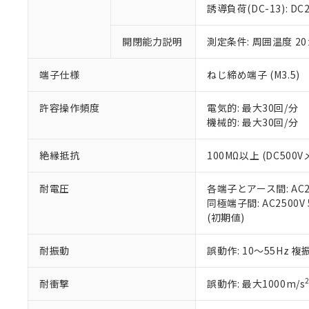
のであり、閲
ます。
Cr(Ⅵ)(六価クロム) : 
フタル酸エステル類の４
誘導負荷(DC-13): DC24
○
一定数以
DBP(フタル酸ジブチル) :
い。
当社は貴社製
DEHP(フタル酸ビス(2-エ
正式な納期状
置等に一切使
開閉能力説明
測定条件: 周囲温度 2
当社販売員に
※2 対応予定月
△
一定数に
当社は、貴社
オムロン制御
また当社は、
※2 環境保護使
在庫状況およ
部品在庫の切り替
たしません。
端子仕様
ねじ締め端子 (M3.5)
－
在庫なし
す。
「ｅ」：有害物質
機器販売
マイパーツ機
「10」：通常の
許容操作頻度
電気的: 最大30回/分
ている必要が
味します。
機械的: 最大30回/分
空
受注生産
お客様が当ウ
※3 非含有証明
「－」：未確認で
白
が、当社の製
絶縁抵抗
100MΩ以上 (DC500V
さい。
下記の非含有証明
※当社の共同
耐電圧
各端子とアース間: AC250
いる法人を指
EU RoHS指令（
同極端子間: AC2500V 5
51物質の非含有証
(初期値)
※本証明書は発行
また、RoHS指
混在することから
耐振動
誤動作: 10～55Hz 複
既に当社にて対応
り割愛しておりま
耐衝撃
誤動作: 最大1000m/s