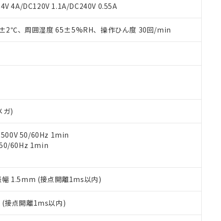
覧された時点での実際の在庫および標準価格とは異なる場合がある
1000ppm、 PBBs(ポリ臭化ビフェニル類) : 1000ppm、 PBDEs(ポリ臭化ジフェニルエーテル類
物質については閾値を超える意図的な使用がないことを確認しています。
V 4A/DC120V 1.1A/DC240V 0.55A
上の在庫あり
 1000ppm、 DIBP(フタル酸ジイソブチル) : 1000ppm、 BBP(フタル酸ブチルベンジル) :
品を、核兵器、ミサイル、化学兵器、生物兵器またはその他武器並
チルヘキシル)) : 1000ppm
況および標準価格はお客様のお取引先、またはお客様担当のオムロ
用いたしません。
0±2℃、周囲湿度 65±5%RH、操作ひん度 30回/min
ご相談ください。
は満たないが在庫あり
製品を第三者に販売する場合は、上記1、2および3の内容を当該第
機器販売店や当社販売拠点は「
販売ネットワーク
」をご確認くだ
販売先および販売に係わる関係者が違法に輸出するおそれがある場
用期限
び標準価格結果を当社の事前の承諾なく第三者に漏洩または開示し
え状況などにより、予定月が前後することがあります。
(最新の在庫状況については、お客様のお取引先、またはお客様担当
（10物質）のすべてが基準値以下であることを示します。
店・当社販売員にご確認ください)
能（部品リスト作成サービス）をご利用いただくには、I-Webメン
使用状況下において有害物質が外部に漏えいし、環境に深刻な影響を
あります。
機種、また在庫状況の情報を公開していない機種
ェブサイト上で当社にご登録された部品リストについて、当社およ
書ダウンロード
す。当社販売部門へお問い合わせください。
品・サービスに関するお客様との取引・商談に必要な範囲で利用す
合意する
キャンセル
メガ)
書をダウンロードすることができます。
利用者とは、
"個人情報の共同利用に関して"
の「1.共同利用者の
0V 50/60Hz 1min
します。
10物質）の非含有証明書
0/60Hz 1min
明書（当社基準）
日時点で非含有を証明するもので、過去に遡って非含有を証明するも
令のフタル酸エステル類４物質の対応では、対応完了までの期間は出
備考欄に対応日を記載しておりました。
振幅 1.5mm (接点開離1ms以内)
品への在庫切替を完了していることから、特段のことがない限り、20
す。
2
(接点開離1ms以内)