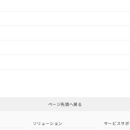
情報更新：2
情報更新：2
ードすることができます。
情報更新：
ログイン/会員登録
CCC認証
電波法
みください。
Yes
N/A
非含有証明書
※3
ページ先頭へ戻る
ダウンロードはこちら
型式承認
NK型式承認
ABS型式承認
韓国
（日本
（アメリカ
ソリューション
サービスサポ
舶規格）
船舶規格）
船舶規格）