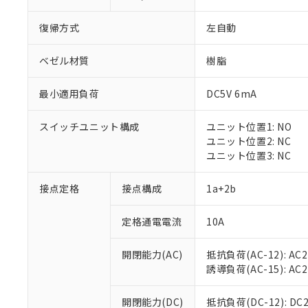
復帰方式
左自動
ベゼル材質
樹脂
最小適用負荷
DC5V 6mA
※1 対応状況
スイッチユニット構成
ユニット位置1: NO
対応済み：EU
ユニット位置2: NC
対応予定：EU R
ユニット位置3: NC
対応予定なし：EU
調査・確認中：EU
ご利用条件
接点定格
接点構成
1a+2b
非該当品：ライセ
※1 中国RoHS
仕入先様の事情に
定格通電電流
10A
があります。
以下の条件をお読
「○」：最大均質
「×」：最大均質
本サービスは
当社は、これ
*EU RoHS指令（10物
開閉能力(AC)
抵抗負荷(AC-12): AC24
「－」：未確認で
鉛(Pb) 1000ppm以下、
くものです。
う）を輸出ま
誘導負荷(AC-15): AC24V
記
説明
六価クロム(Cr(Ⅵ)) 1
当社制御機器
などの必要な
フタル酸ビス(2-エチルヘ
号
*中国RoHS10物質の基準値 
ル（DBP） 1000ppm
在庫状況およ
当社は規制貨
Pb(鉛) :1000ppm、 Hg
開閉能力(DC)
抵抗負荷(DC-12): DC24
但し、RoHS指令で産