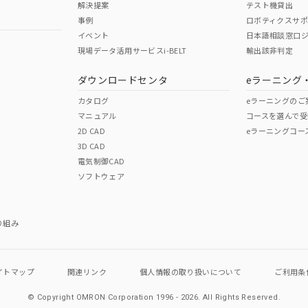
解決提案
テスト機貸出
事例
ロボティクスサ
No
No
イベント
日本語相談窓口
現場データ活用サービスi-BELT
輸出該非判定
I)
PBBs
PBDEs
DBP
ダウンロードセンタ
eラーニング
この製品の規格認証/適合
その他の認証はこちらのページからご
カタログ
eラーニングのご
マニュアル
コースを選んで受
O
O
O
2D CAD
eラーニングコー
3D CAD
電気制御CAD
在庫等で未対応品が混在する可能性があります。
ソフトウェア
問い合わせください。
この製品のRoHS/REACH対応
り組み
イトマップ
関連リンク
個人情報の
取り扱いについて
ご利用条
© Copyright OMRON Corporation 1996 - 2026.
All Rights Reserved.