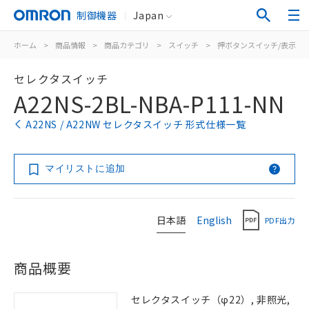
制御機器
Japan
ホーム
>
商品情報
>
商品カテゴリ
>
スイッチ
>
押ボタンスイッチ/表示灯
セレクタスイッチ
A22NS-2BL-NBA-P111-NN
A22NS / A22NW セレクタスイッチ 形式仕様一覧
マイリストに追加
日本語
English
PDF出力
商品概要
セレクタスイッチ（φ22）, 非照光,