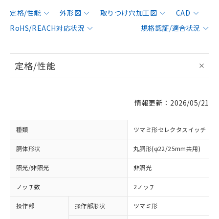
定格/性能
外形図
取りつけ穴加工図
CAD
RoHS/REACH対応状況
規格認証/適合状況
定格/性能
情報更新：2026/05/21
種類
ツマミ形セレクタスイッチ
胴体形状
丸胴形(φ22/25mm共用)
照光/非照光
非照光
ノッチ数
2ノッチ
操作部
操作部形状
ツマミ形