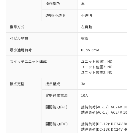
操作部色
黒
透明/不透明
不透明
復帰方式
左自動
ベゼル材質
樹脂
最小適用負荷
DC5V 6mA
スイッチユニット構成
ユニット位置1: NO
ユニット位置2: NO
ユニット位置3: NO
接点定格
接点構成
3a
※1 対応状況
定格通電電流
10A
対応済み：EU RoHS指令（10物質）の
開閉能力(AC)
抵抗負荷(AC-12): AC24V 10A/A
非含有に対応した製品が提供可能な商品で
誘導負荷(AC-15): AC24V 10A/AC
す。
対応予定：EU RoHS指令（10物質）の非含
開閉能力(DC)
抵抗負荷(DC-12): DC24V 8A/DC
ご利用条件
有に対応した製品に切り替える予定のある
誘導負荷(DC-13): DC24V 4A/DC
商品です。