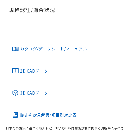
物質の対応では、対応完了までの期間は出
情報更新：2026/7/29
荷製品に未対応品が混在することから備考
規格認証/適合状況
欄に対応日を記載しておりました。
ログイン/会員登録
EU RoHS
注意事項・凡例
A22NS-2BL-NBA-P111-NNについての規格認証/適合状況に
既に当社にて対応品への在庫切替を完了
ついては、「カスタマーサポートセンタ お客様相談室」また
していることから、特段のことがない限
は貴社担当オムロン営業員または販売店にお問い合わせくだ
り、2022年1月12日より割愛しておりま
対応状況
対応予定月
※1
※2
さい。
す。
ダウンロードデータをご利用いただく前に、以下を必ずお読
みください。
カタログ/データシート/マニュアル
対応済み
ソフトウェアの使用条件
お問い合わせ
中国 RoHS
注意事項・凡例
2D CADデータ
中国 RoHS表
※1 ※2
3D CADデータ
Pb
Hg
Cd
Cr(VI)
該非判定見解書/項目別対比表
O
O
O
O
日本の外為法に基づく該非判定、およびEAR再輸出規制に関する見解が入手でき