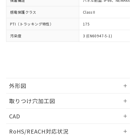
保護構造
パネル前面: IP66、NEMA4X, N
オムロン制御機器販売店や当社販売拠
フタル酸エステル類の４物質については閾値を超える意
武器並びにこれらの製造装置等に一切
いては、お客様のお取引先、ま
図的な使用がないことを確認しています。
点は「
販売ネットワーク
」をご確認
※2 環境保護使用期限
使用いたしません。
感電保護クラス
Class II
たはお客様担当のオムロン制御
ください。
当社は、貴社製品を第三者に販売する
機器販売店・当社販売員にご確
在庫状況および標準価格結果を当社の
※2 対応予定月
「ｅ」：有害物質（10物質）のすべてが基
PTI（トラッキング特性）
175
場合は、上記1、2および3の内容を当
認ください)
事前の承諾なく第三者に漏洩または開
準値以下であることを示します。
該第三者に通知します。また当社は、
示しないようお願いします。
汚染度
3 (EN60947-5-1)
部品在庫の切り替え状況などにより、予定
「10」：通常の使用状況下において有害物
販売先および販売に係わる関係者が違
マイパーツ機能（部品リスト作成サー
空
受注生産機種、また在庫状況の
月が前後することがあります。
質が外部に漏えいし、環境に深刻な影響を
法に輸出するおそれがある場合は、取
ビス）をご利用いただくには、I-Web
白
情報を公開していない機種
及ぼさない年数を意味します。
り引きをいたしません。
メンバーズにご登録されている必要が
「－」：未確認です。当社販売部門へお問
あります。
い合わせください。
お客様が当ウェブサイト上で当社にご
※3 非含有証明書ダウンロード
登録された部品リストについて、当社
および当社の共同利用者が、当社の製
下記の非含有証明書をダウンロードするこ
品・サービスに関するお客様との取
外形図
とができます。
合意する
キャンセル
引・商談に必要な範囲で利用すること
をご了承ください。
情報更新：2026/05/21
取りつけ穴加工図
EU RoHS指令（10物質）の非含有証明書
※当社の共同利用者とは、
"個人情報
51物質の非含有証明書（当社基準）
の共同利用に関して"
の「1.共同利
情報更新：2026/05/21
※本証明書は発行日時点で非含有を証明す
CAD
用者の範囲」に記載されている法人を
るもので、過去に遡って非含有を証明する
指します。
ものではありません。
ログイン/会員登録いただくと、CADデータをダウンロー
RoHS/REACH対応状況
また、RoHS指令のフタル酸エステル類４
ドすることができます。