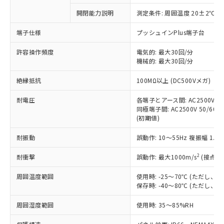
対応予定なし：EU RoHS指令（10物質）の
開閉能力説明
測定条件: 周囲温度 20±2℃、
以下の条件をお読みいただき、同意のうえ
非含有に非対応の商品で、対応品を出す予
ご利用ください。
定はありません。
端子仕様
プッシュインPlus端子台
調査・確認中：EU RoHS指令（10物質）の
本サービスは、当社制御機器事業取扱
※1 中国RoHS○×表
非含有の対応状況を調査中または確認中の
許容操作頻度
電気的: 最大30回/分
商品の当社在庫状況および標準価格
機械的: 最大30回/分
商品です。
(税抜)を提供させていただくもので
「○」：最大均質材料含有率が中国RoHSの
非該当品：ライセンス料など無形物で、有
す。
絶縁抵抗
100MΩ以上 (DC500Vメガ)
基準値以下であることを示します。
害物質有無と関係のない商品です。
当社制御機器事業取扱商品の中には、
「×」：最大均質材料含有率が中国RoHSの
仕入先様の事情により、非含有部品として
本サービスの対象外となる商品もある
耐電圧
各端子とアース間: AC2500V 50/
基準値を超えていることを示します。
いたものが、含有品と判明した場合などや
当社は、これら貴社製品のうち、外国
同極端子間: AC2500V 50/60Hz
ことをご了承ください。
「－」：未確認です。当社販売部門へお問
むを得ず変更することがあります。
為替および外国貿易法に定める商品
(初期値)
在庫状況および標準価格照会結果は、
い合わせください。
（以下｢規制貨物等」という）を輸出
記載している更新日時点での社内デー
*EU RoHS指令（10物質）：
耐振動
誤動作: 10～55Hz 複振幅 1.
または国外への提供する場合は、日本
記
タに基づき作成されるものであり、閲
説明
鉛(Pb) 1000ppm以下、 水銀(Hg) 1000ppm以下、 カド
*中国RoHS10物質の基準値 (GB/T26572)：
国政府の輸出許可(または役務取引許
号
覧された時点での実際の在庫および標
ミウム(Cd) 100ppm以下、
Pb(鉛) :1000ppm、 Hg(水銀) : 1000ppm、 Cd(カドミウ
2
耐衝撃
誤動作: 最大1000m/s
(接点開
可)を取得するなどの必要な手続きを
六価クロム(Cr(Ⅵ)) 1000ppm以下、ポリ臭化ビフェニル
ム) : 100ppm、
準価格とは異なる場合があることをご
類(PBB) 1000ppm以下、ポリ臭化ジフェニルエーテル類
Cr(Ⅵ)(六価クロム) : 1000ppm、 PBBs(ポリ臭化ビフェ
とります。
了承ください。
(PBDE) 1000ppm以下、フタル酸ビス(2-エチルヘキシ
○
一定数以上の在庫あり
ニル類) : 1000ppm、 PBDEs(ポリ臭化ジフェニルエーテ
周囲温度範囲
使用時: -25～70℃ (ただし
当社は規制貨物を破棄する場合は、完
ル) (DEHP)(別名：DOP) 1000ppm以下、フタル酸ブチ
正式な納期状況および標準価格はお客
ル類) : 1000ppm、
保存時: -40～80℃ (ただし
ルベンジル（BBP） 1000ppm以下、フタル酸ジブチル
全に破砕するなど、違法に輸出されな
DBP(フタル酸ジブチル) : 1000ppm、 DIBP(フタル酸ジ
様のお取引先、またはお客様担当のオ
（DBP） 1000ppm以下、フタル酸ジイソブチル
イソブチル) : 1000ppm、 BBP(フタル酸ブチルベンジ
△
一定数には満たないが在庫あり
いよう必要な手段を講じます。
ムロン制御機器販売店・当社販売員に
(DIBP) 1000ppm以下
周囲湿度範囲
使用時: 35～85%RH
ル) : 1000ppm、
当社は貴社製品を、核兵器、ミサイ
但し、RoHS指令で産業用監視および制御機器に対する
DEHP(フタル酸ビス(2-エチルヘキシル)) : 1000ppm
ご相談ください。
適用除外項目は除く。
ル、化学兵器、生物兵器またはその他
－
在庫なし(最新の在庫状況につ