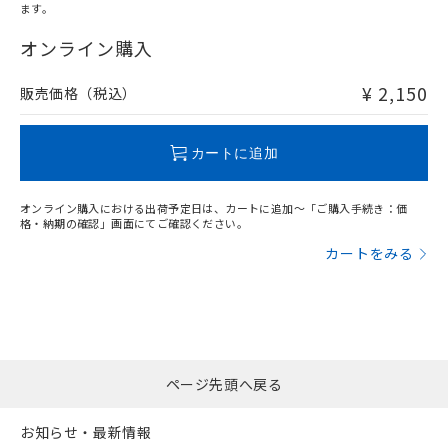
ます。
"対応済み"や非含有の記載がされた商品であっても、流通
在庫等で未対応品が混在する可能性があります。
オンライン購入
非含有品が必要な際は、弊社営業部門もしくは販売店へお
問い合わせください。
¥ 2,150
販売価格（税込）
この製品のRoHS/REACH対応状況ページへ
カートに追加
オンライン購入における出荷予定日は、カートに追加～「ご購入手続き：価
格・納期の確認」画面にてご確認ください。
カートをみる
ページ先頭へ戻る
お知らせ・最新情報