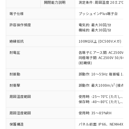
開閉能力説明
測定条件: 周囲温度 20±2℃、
対応予定なし：EU RoHS指令（10物質）の
以下の条件をお読みいただき、同意のうえ
非含有に非対応の商品で、対応品を出す予
ご利用ください。
端子仕様
プッシュインPlus端子台
定はありません。
調査・確認中：EU RoHS指令（10物質）の
本サービスは、当社制御機器事業取扱
許容操作頻度
電気的: 最大30回/分
※1 中国RoHS○×表
非含有の対応状況を調査中または確認中の
機械的: 最大30回/分
商品の当社在庫状況および標準価格
商品です。
(税抜)を提供させていただくもので
「○」：最大均質材料含有率が中国RoHSの
非該当品：ライセンス料など無形物で、有
絶縁抵抗
100MΩ以上 (DC500Vメガ)
す。
基準値以下であることを示します。
害物質有無と関係のない商品です。
当社制御機器事業取扱商品の中には、
「×」：最大均質材料含有率が中国RoHSの
仕入先様の事情により、非含有部品として
耐電圧
各端子とアース間: AC2500V 50/
本サービスの対象外となる商品もある
基準値を超えていることを示します。
いたものが、含有品と判明した場合などや
同極端子間: AC2500V 50/60Hz
当社は、これら貴社製品のうち、外国
ことをご了承ください。
「－」：未確認です。当社販売部門へお問
(初期値)
むを得ず変更することがあります。
為替および外国貿易法に定める商品
在庫状況および標準価格照会結果は、
い合わせください。
（以下｢規制貨物等」という）を輸出
記載している更新日時点での社内デー
耐振動
誤動作: 10～55Hz 複振幅 1.
*EU RoHS指令（10物質）：
または国外への提供する場合は、日本
記
タに基づき作成されるものであり、閲
説明
鉛(Pb) 1000ppm以下、 水銀(Hg) 1000ppm以下、 カド
*中国RoHS10物質の基準値 (GB/T26572)：
国政府の輸出許可(または役務取引許
号
覧された時点での実際の在庫および標
ミウム(Cd) 100ppm以下、
2
耐衝撃
誤動作: 最大1000m/s
(接点開
Pb(鉛) :1000ppm、 Hg(水銀) : 1000ppm、 Cd(カドミウ
可)を取得するなどの必要な手続きを
六価クロム(Cr(Ⅵ)) 1000ppm以下、ポリ臭化ビフェニル
ム) : 100ppm、
準価格とは異なる場合があることをご
類(PBB) 1000ppm以下、ポリ臭化ジフェニルエーテル類
Cr(Ⅵ)(六価クロム) : 1000ppm、 PBBs(ポリ臭化ビフェ
とります。
周囲温度範囲
使用時: -25～70℃ (ただし
了承ください。
(PBDE) 1000ppm以下、フタル酸ビス(2-エチルヘキシ
○
一定数以上の在庫あり
ニル類) : 1000ppm、 PBDEs(ポリ臭化ジフェニルエーテ
当社は規制貨物を破棄する場合は、完
保存時: -40～80℃ (ただし
ル) (DEHP)(別名：DOP) 1000ppm以下、フタル酸ブチ
正式な納期状況および標準価格はお客
ル類) : 1000ppm、
ルベンジル（BBP） 1000ppm以下、フタル酸ジブチル
全に破砕するなど、違法に輸出されな
DBP(フタル酸ジブチル) : 1000ppm、 DIBP(フタル酸ジ
様のお取引先、またはお客様担当のオ
（DBP） 1000ppm以下、フタル酸ジイソブチル
イソブチル) : 1000ppm、 BBP(フタル酸ブチルベンジ
△
一定数には満たないが在庫あり
周囲湿度範囲
使用時: 35～85%RH
いよう必要な手段を講じます。
ムロン制御機器販売店・当社販売員に
(DIBP) 1000ppm以下
ル) : 1000ppm、
当社は貴社製品を、核兵器、ミサイ
但し、RoHS指令で産業用監視および制御機器に対する
DEHP(フタル酸ビス(2-エチルヘキシル)) : 1000ppm
ご相談ください。
適用除外項目は除く。
保護構造
パネル前面: IP66、NEMA4X, N
ル、化学兵器、生物兵器またはその他
－
在庫なし(最新の在庫状況につ
オムロン制御機器販売店や当社販売拠
フタル酸エステル類の４物質については閾値を超える意