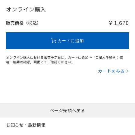
"対応済み"や非含有の記載がされた商品であっても、流通
在庫等で未対応品が混在する可能性があります。
オンライン購入
非含有品が必要な際は、弊社営業部門もしくは販売店へお
問い合わせください。
¥ 1,670
販売価格（税込）
この製品のRoHS/REACH対応状況ページへ
カートに追加
オンライン購入における出荷予定日は、カートに追加～「ご購入手続き：価
格・納期の確認」画面にてご確認ください。
カートをみる
ページ先頭へ戻る
お知らせ・最新情報