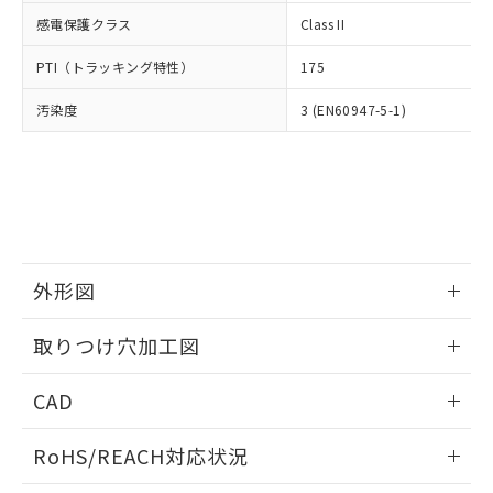
武器並びにこれらの製造装置等に一切
いては、お客様のお取引先、ま
図的な使用がないことを確認しています。
点は「
販売ネットワーク
」をご確認
感電保護クラス
Class II
※2 環境保護使用期限
使用いたしません。
たはお客様担当のオムロン制御
ください。
当社は、貴社製品を第三者に販売する
機器販売店・当社販売員にご確
在庫状況および標準価格結果を当社の
PTI（トラッキング特性）
175
※2 対応予定月
「ｅ」：有害物質（10物質）のすべてが基
場合は、上記1、2および3の内容を当
認ください)
事前の承諾なく第三者に漏洩または開
準値以下であることを示します。
該第三者に通知します。また当社は、
示しないようお願いします。
汚染度
3 (EN60947-5-1)
部品在庫の切り替え状況などにより、予定
「10」：通常の使用状況下において有害物
販売先および販売に係わる関係者が違
マイパーツ機能（部品リスト作成サー
空
受注生産機種、また在庫状況の
月が前後することがあります。
質が外部に漏えいし、環境に深刻な影響を
法に輸出するおそれがある場合は、取
ビス）をご利用いただくには、I-Web
白
情報を公開していない機種
及ぼさない年数を意味します。
り引きをいたしません。
メンバーズにご登録されている必要が
「－」：未確認です。当社販売部門へお問
あります。
い合わせください。
お客様が当ウェブサイト上で当社にご
※3 非含有証明書ダウンロード
登録された部品リストについて、当社
および当社の共同利用者が、当社の製
下記の非含有証明書をダウンロードするこ
外形図
品・サービスに関するお客様との取
とができます。
合意する
キャンセル
引・商談に必要な範囲で利用すること
情報更新：2026/05/21
をご了承ください。
取りつけ穴加工図
EU RoHS指令（10物質）の非含有証明書
※当社の共同利用者とは、
"個人情報
51物質の非含有証明書（当社基準）
情報更新：2026/05/21
の共同利用に関して"
の「1.共同利
CAD
※本証明書は発行日時点で非含有を証明す
用者の範囲」に記載されている法人を
るもので、過去に遡って非含有を証明する
指します。
ログイン/会員登録いただくと、CADデータをダウンロー
ものではありません。
RoHS/REACH対応状況
ドすることができます。
また、RoHS指令のフタル酸エステル類４
物質の対応では、対応完了までの期間は出