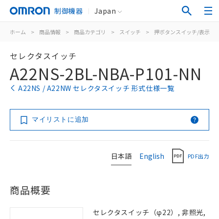
制御機器
Japan
ホーム
>
商品情報
>
商品カテゴリ
>
スイッチ
>
押ボタンスイッチ/表示灯
セレクタスイッチ
A22NS-2BL-NBA-P101-NN
A22NS / A22NW セレクタスイッチ 形式仕様一覧
マイリストに追加
日本語
English
PDF出力
商品概要
セレクタスイッチ（φ22）, 非照光,