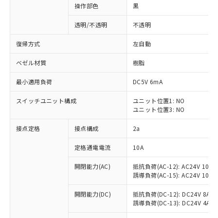
操作部色
黒
透明/不透明
不透明
復帰方式
左自動
ベゼル材質
樹脂
最小適用負荷
DC5V 6mA
スイッチユニット構成
ユニット位置1: NO
ユニット位置3: NO
接点定格
接点構成
2a
※1 対応状況
定格通電電流
10A
対応済み：EU RoHS指令（10物質）の
開閉能力(AC)
抵抗負荷(AC-12): AC24V 10A/A
非含有に対応した製品が提供可能な商品で
誘導負荷(AC-15): AC24V 10A/AC
す。
対応予定：EU RoHS指令（10物質）の非含
開閉能力(DC)
抵抗負荷(DC-12): DC24V 8A/DC
ご利用条件
有に対応した製品に切り替える予定のある
誘導負荷(DC-13): DC24V 4A/DC
商品です。