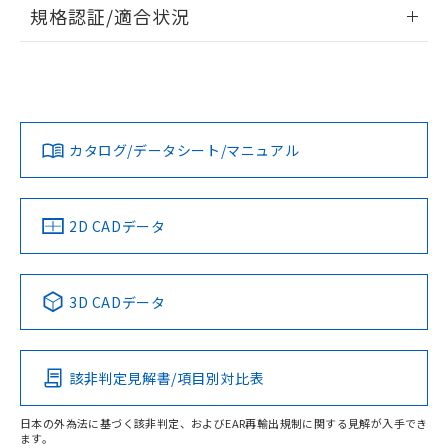
情報更新：2026/7/29
規格認証/適合状況
荷製品に未対応品が混在することから備考
欄に対応日を記載しておりました。
ログイン/会員登録
EU RoHS
注意事項・凡例
A22NS-2BL-NBA-P101-NNについての規格認証/適合状況に
既に当社にて対応品への在庫切替を完了
ついては、「カスタマーサポートセンタ お客様相談室」また
していることから、特段のことがない限
は貴社担当オムロン営業員または販売店にお問い合わせくだ
り、2022年1月12日より割愛しておりま
対応状況
対応予定月
※1
※2
さい。
ダウンロードデータをご利用いただく前に、以下を必ずお読
す。
みください。
カタログ/データシート/マニュアル
対応済み
ソフトウェアの使用条件
お問い合わせ
中国 RoHS
注意事項・凡例
2D CADデータ
中国 RoHS表
※1 ※2
3D CADデータ
Pb
Hg
Cd
Cr(VI)
該非判定見解書/項目別対比表
O
O
O
O
日本の外為法に基づく該非判定、およびEAR再輸出規制に関する見解が入手でき
ます。