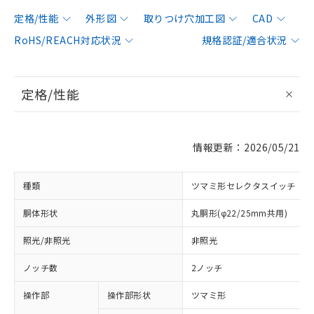
定格/性能
外形図
取りつけ穴加工図
CAD
RoHS/REACH対応状況
規格認証/適合状況
定格/性能
情報更新：2026/05/21
種類
ツマミ形セレクタスイッチ
胴体形状
丸胴形(φ22/25mm共用)
照光/非照光
非照光
ノッチ数
2ノッチ
操作部
操作部形状
ツマミ形