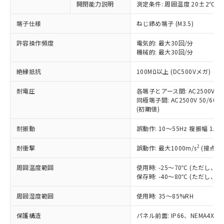
開閉能力説明
測定条件: 周囲温度 20±2℃、
対応予定なし：EU RoHS指令（10物質）の
以下の条件をお読みいただき、同意のうえ
非含有に非対応の商品で、対応品を出す予
ご利用ください。
端子仕様
ねじ締め端子 (M3.5)
定はありません。
調査・確認中：EU RoHS指令（10物質）の
本サービスは、当社制御機器事業取扱
許容操作頻度
電気的: 最大30回/分
※1 中国RoHS○×表
非含有の対応状況を調査中または確認中の
機械的: 最大30回/分
商品の当社在庫状況および標準価格
商品です。
(税抜)を提供させていただくもので
「○」：最大均質材料含有率が中国RoHSの
非該当品：ライセンス料など無形物で、有
絶縁抵抗
100MΩ以上 (DC500Vメガ)
す。
基準値以下であることを示します。
害物質有無と関係のない商品です。
当社制御機器事業取扱商品の中には、
「×」：最大均質材料含有率が中国RoHSの
仕入先様の事情により、非含有部品として
耐電圧
各端子とアース間: AC2500V 50/
本サービスの対象外となる商品もある
基準値を超えていることを示します。
いたものが、含有品と判明した場合などや
同極端子間: AC2500V 50/60Hz
当社は、これら貴社製品のうち、外国
ことをご了承ください。
「－」：未確認です。当社販売部門へお問
(初期値)
むを得ず変更することがあります。
為替および外国貿易法に定める商品
在庫状況および標準価格照会結果は、
い合わせください。
（以下｢規制貨物等」という）を輸出
記載している更新日時点での社内デー
耐振動
誤動作: 10～55Hz 複振幅 1.
*EU RoHS指令（10物質）：
または国外への提供する場合は、日本
記
タに基づき作成されるものであり、閲
説明
鉛(Pb) 1000ppm以下、 水銀(Hg) 1000ppm以下、 カド
*中国RoHS10物質の基準値 (GB/T26572)：
国政府の輸出許可(または役務取引許
号
覧された時点での実際の在庫および標
ミウム(Cd) 100ppm以下、
2
耐衝撃
誤動作: 最大1000m/s
(接点開
Pb(鉛) :1000ppm、 Hg(水銀) : 1000ppm、 Cd(カドミウ
可)を取得するなどの必要な手続きを
六価クロム(Cr(Ⅵ)) 1000ppm以下、ポリ臭化ビフェニル
ム) : 100ppm、
準価格とは異なる場合があることをご
類(PBB) 1000ppm以下、ポリ臭化ジフェニルエーテル類
Cr(Ⅵ)(六価クロム) : 1000ppm、 PBBs(ポリ臭化ビフェ
とります。
周囲温度範囲
使用時: -25～70℃ (ただし
了承ください。
(PBDE) 1000ppm以下、フタル酸ビス(2-エチルヘキシ
○
一定数以上の在庫あり
ニル類) : 1000ppm、 PBDEs(ポリ臭化ジフェニルエーテ
当社は規制貨物を破棄する場合は、完
保存時: -40～80℃ (ただし
ル) (DEHP)(別名：DOP) 1000ppm以下、フタル酸ブチ
正式な納期状況および標準価格はお客
ル類) : 1000ppm、
ルベンジル（BBP） 1000ppm以下、フタル酸ジブチル
全に破砕するなど、違法に輸出されな
DBP(フタル酸ジブチル) : 1000ppm、 DIBP(フタル酸ジ
様のお取引先、またはお客様担当のオ
（DBP） 1000ppm以下、フタル酸ジイソブチル
イソブチル) : 1000ppm、 BBP(フタル酸ブチルベンジ
△
一定数には満たないが在庫あり
周囲湿度範囲
使用時: 35～85%RH
いよう必要な手段を講じます。
ムロン制御機器販売店・当社販売員に
(DIBP) 1000ppm以下
ル) : 1000ppm、
当社は貴社製品を、核兵器、ミサイ
但し、RoHS指令で産業用監視および制御機器に対する
DEHP(フタル酸ビス(2-エチルヘキシル)) : 1000ppm
ご相談ください。
適用除外項目は除く。
保護構造
パネル前面: IP66、NEMA4X, N
ル、化学兵器、生物兵器またはその他
－
在庫なし(最新の在庫状況につ
オムロン制御機器販売店や当社販売拠
フタル酸エステル類の４物質については閾値を超える意