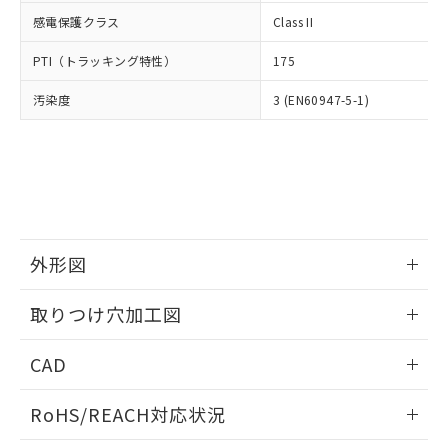
武器並びにこれらの製造装置等に一切
いては、お客様のお取引先、ま
図的な使用がないことを確認しています。
点は「
販売ネットワーク
」をご確認
感電保護クラス
Class II
※2 環境保護使用期限
使用いたしません。
たはお客様担当のオムロン制御
ください。
当社は、貴社製品を第三者に販売する
機器販売店・当社販売員にご確
在庫状況および標準価格結果を当社の
PTI（トラッキング特性）
175
※2 対応予定月
「ｅ」：有害物質（10物質）のすべてが基
場合は、上記1、2および3の内容を当
認ください)
事前の承諾なく第三者に漏洩または開
準値以下であることを示します。
該第三者に通知します。また当社は、
示しないようお願いします。
汚染度
3 (EN60947-5-1)
部品在庫の切り替え状況などにより、予定
「10」：通常の使用状況下において有害物
販売先および販売に係わる関係者が違
マイパーツ機能（部品リスト作成サー
空
受注生産機種、また在庫状況の
月が前後することがあります。
質が外部に漏えいし、環境に深刻な影響を
法に輸出するおそれがある場合は、取
ビス）をご利用いただくには、I-Web
白
情報を公開していない機種
及ぼさない年数を意味します。
り引きをいたしません。
メンバーズにご登録されている必要が
「－」：未確認です。当社販売部門へお問
あります。
い合わせください。
お客様が当ウェブサイト上で当社にご
※3 非含有証明書ダウンロード
登録された部品リストについて、当社
および当社の共同利用者が、当社の製
下記の非含有証明書をダウンロードするこ
外形図
品・サービスに関するお客様との取
とができます。
合意する
キャンセル
引・商談に必要な範囲で利用すること
情報更新：2026/05/21
をご了承ください。
取りつけ穴加工図
EU RoHS指令（10物質）の非含有証明書
※当社の共同利用者とは、
"個人情報
51物質の非含有証明書（当社基準）
情報更新：2026/05/21
の共同利用に関して"
の「1.共同利
CAD
※本証明書は発行日時点で非含有を証明す
用者の範囲」に記載されている法人を
るもので、過去に遡って非含有を証明する
指します。
ログイン/会員登録いただくと、CADデータをダウンロー
ものではありません。
RoHS/REACH対応状況
ドすることができます。
また、RoHS指令のフタル酸エステル類４
物質の対応では、対応完了までの期間は出