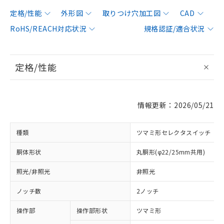
定格/性能
外形図
取りつけ穴加工図
CAD
RoHS/REACH対応状況
規格認証/適合状況
定格/性能
情報更新：2026/05/21
種類
ツマミ形セレクタスイッチ
胴体形状
丸胴形(φ22/25mm共用)
照光/非照光
非照光
ノッチ数
2ノッチ
操作部
操作部形状
ツマミ形