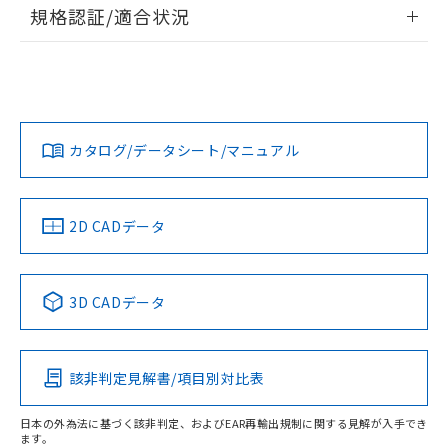
情報更新：2026/7/29
規格認証/適合状況
荷製品に未対応品が混在することから備考
欄に対応日を記載しておりました。
ログイン/会員登録
EU RoHS
注意事項・凡例
既に当社にて対応品への在庫切替を完了
UL認証
CSA認証
CEマーキング
していることから、特段のことがない限
Yes
Yes
Yes
り、2022年1月12日より割愛しておりま
対応状況
対応予定月
※1
※2
ダウンロードデータをご利用いただく前に、以下を必ずお読
す。
みください。
カタログ/データシート/マニュアル
対応済み
ソフトウェアの使用条件
LR型式承認
DNV型式承認
BV型式承認
KR型式承
（イギリス
（ノルウェー
（フランス
（韓国
船舶規格）
船舶規格）
船舶規格）
船舶規格
中国 RoHS
注意事項・凡例
2D CADデータ
No
No
No
No
中国 RoHS表
※1 ※2
3D CADデータ
この製品の規格認証/適合状況ページへ
Pb
Hg
Cd
Cr(VI)
その他の認証はこちらのページからご検索ください
該非判定見解書/項目別対比表
O
O
O
O
日本の外為法に基づく該非判定、およびEAR再輸出規制に関する見解が入手でき
ます。