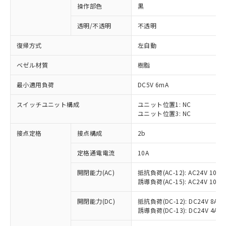
操作部色
黒
透明/不透明
不透明
復帰方式
左自動
ベゼル材質
樹脂
最小適用負荷
DC5V 6mA
スイッチユニット構成
ユニット位置1: NC
ユニット位置3: NC
接点定格
接点構成
2b
※1 対応状況
定格通電電流
10A
対応済み：EU RoHS指令（10物質）の
開閉能力(AC)
抵抗負荷(AC-12): AC24V 10A/A
非含有に対応した製品が提供可能な商品で
誘導負荷(AC-15): AC24V 10A/AC
す。
対応予定：EU RoHS指令（10物質）の非含
開閉能力(DC)
抵抗負荷(DC-12): DC24V 8A/DC
ご利用条件
有に対応した製品に切り替える予定のある
誘導負荷(DC-13): DC24V 4A/DC
商品です。