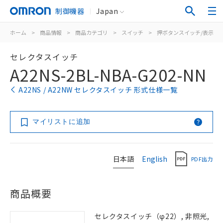
制御機器
Japan
ホーム
>
商品情報
>
商品カテゴリ
>
スイッチ
>
押ボタンスイッチ/表示灯
セレクタスイッチ
A22NS-2BL-NBA-G202-NN
A22NS / A22NW セレクタスイッチ 形式仕様一覧
マイリストに追加
日本語
English
PDF出力
商品概要
セレクタスイッチ（φ22）, 非照光,