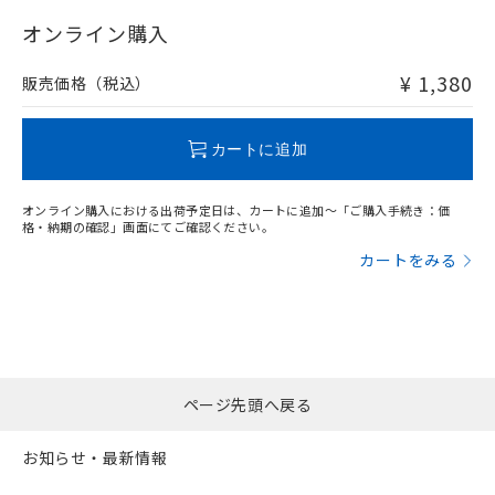
"対応済み"や非含有の記載がされた商品であっても、流通
在庫等で未対応品が混在する可能性があります。
オンライン購入
非含有品が必要な際は、弊社営業部門もしくは販売店へお
問い合わせください。
¥ 1,380
販売価格（税込）
この製品のRoHS/REACH対応状況ページへ
カートに追加
オンライン購入における出荷予定日は、カートに追加～「ご購入手続き：価
格・納期の確認」画面にてご確認ください。
カートをみる
ページ先頭へ戻る
お知らせ・最新情報