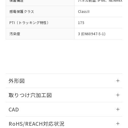
保護構造
パネル前面: IP66、NEMA4X, N
オムロン制御機器販売店や当社販売拠
フタル酸エステル類の４物質については閾値を超える意
武器並びにこれらの製造装置等に一切
いては、お客様のお取引先、ま
図的な使用がないことを確認しています。
点は「
販売ネットワーク
」をご確認
※2 環境保護使用期限
使用いたしません。
感電保護クラス
Class II
たはお客様担当のオムロン制御
ください。
当社は、貴社製品を第三者に販売する
機器販売店・当社販売員にご確
在庫状況および標準価格結果を当社の
※2 対応予定月
「ｅ」：有害物質（10物質）のすべてが基
PTI（トラッキング特性）
175
場合は、上記1、2および3の内容を当
認ください)
事前の承諾なく第三者に漏洩または開
準値以下であることを示します。
該第三者に通知します。また当社は、
示しないようお願いします。
汚染度
3 (EN60947-5-1)
部品在庫の切り替え状況などにより、予定
「10」：通常の使用状況下において有害物
販売先および販売に係わる関係者が違
マイパーツ機能（部品リスト作成サー
空
受注生産機種、また在庫状況の
月が前後することがあります。
質が外部に漏えいし、環境に深刻な影響を
法に輸出するおそれがある場合は、取
ビス）をご利用いただくには、I-Web
白
情報を公開していない機種
及ぼさない年数を意味します。
り引きをいたしません。
メンバーズにご登録されている必要が
「－」：未確認です。当社販売部門へお問
あります。
い合わせください。
お客様が当ウェブサイト上で当社にご
※3 非含有証明書ダウンロード
登録された部品リストについて、当社
および当社の共同利用者が、当社の製
下記の非含有証明書をダウンロードするこ
品・サービスに関するお客様との取
外形図
とができます。
合意する
キャンセル
引・商談に必要な範囲で利用すること
をご了承ください。
情報更新：2026/05/21
取りつけ穴加工図
EU RoHS指令（10物質）の非含有証明書
※当社の共同利用者とは、
"個人情報
51物質の非含有証明書（当社基準）
の共同利用に関して"
の「1.共同利
情報更新：2026/05/21
※本証明書は発行日時点で非含有を証明す
CAD
用者の範囲」に記載されている法人を
るもので、過去に遡って非含有を証明する
指します。
ものではありません。
ログイン/会員登録いただくと、CADデータをダウンロー
RoHS/REACH対応状況
また、RoHS指令のフタル酸エステル類４
ドすることができます。