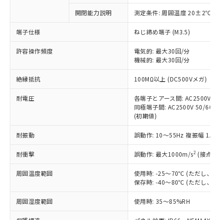
対応予定なし：EU RoHS指令（10物質）の
開閉能力説明
測定条件: 周囲温度 20±2℃、
以下の条件をお読みいただき、同意のうえ
非含有に非対応の商品で、対応品を出す予
ご利用ください。
定はありません。
端子仕様
ねじ締め端子 (M3.5)
調査・確認中：EU RoHS指令（10物質）の
本サービスは、当社制御機器事業取扱
※1 中国RoHS○×表
非含有の対応状況を調査中または確認中の
許容操作頻度
電気的: 最大30回/分
商品の当社在庫状況および標準価格
機械的: 最大30回/分
商品です。
(税抜)を提供させていただくもので
「○」：最大均質材料含有率が中国RoHSの
非該当品：ライセンス料など無形物で、有
す。
絶縁抵抗
100MΩ以上 (DC500Vメガ)
基準値以下であることを示します。
害物質有無と関係のない商品です。
当社制御機器事業取扱商品の中には、
「×」：最大均質材料含有率が中国RoHSの
仕入先様の事情により、非含有部品として
本サービスの対象外となる商品もある
耐電圧
各端子とアース間: AC2500V 50/
基準値を超えていることを示します。
いたものが、含有品と判明した場合などや
当社は、これら貴社製品のうち、外国
同極端子間: AC2500V 50/60Hz
ことをご了承ください。
「－」：未確認です。当社販売部門へお問
むを得ず変更することがあります。
為替および外国貿易法に定める商品
(初期値)
在庫状況および標準価格照会結果は、
い合わせください。
（以下｢規制貨物等」という）を輸出
記載している更新日時点での社内デー
*EU RoHS指令（10物質）：
耐振動
誤動作: 10～55Hz 複振幅 1.
または国外への提供する場合は、日本
記
タに基づき作成されるものであり、閲
説明
鉛(Pb) 1000ppm以下、 水銀(Hg) 1000ppm以下、 カド
*中国RoHS10物質の基準値 (GB/T26572)：
国政府の輸出許可(または役務取引許
号
覧された時点での実際の在庫および標
ミウム(Cd) 100ppm以下、
Pb(鉛) :1000ppm、 Hg(水銀) : 1000ppm、 Cd(カドミウ
2
耐衝撃
誤動作: 最大1000m/s
(接点開
可)を取得するなどの必要な手続きを
六価クロム(Cr(Ⅵ)) 1000ppm以下、ポリ臭化ビフェニル
ム) : 100ppm、
準価格とは異なる場合があることをご
類(PBB) 1000ppm以下、ポリ臭化ジフェニルエーテル類
Cr(Ⅵ)(六価クロム) : 1000ppm、 PBBs(ポリ臭化ビフェ
とります。
了承ください。
(PBDE) 1000ppm以下、フタル酸ビス(2-エチルヘキシ
○
一定数以上の在庫あり
ニル類) : 1000ppm、 PBDEs(ポリ臭化ジフェニルエーテ
周囲温度範囲
使用時: -25～70℃ (ただし
当社は規制貨物を破棄する場合は、完
ル) (DEHP)(別名：DOP) 1000ppm以下、フタル酸ブチ
正式な納期状況および標準価格はお客
ル類) : 1000ppm、
保存時: -40～80℃ (ただし
ルベンジル（BBP） 1000ppm以下、フタル酸ジブチル
全に破砕するなど、違法に輸出されな
DBP(フタル酸ジブチル) : 1000ppm、 DIBP(フタル酸ジ
様のお取引先、またはお客様担当のオ
（DBP） 1000ppm以下、フタル酸ジイソブチル
イソブチル) : 1000ppm、 BBP(フタル酸ブチルベンジ
△
一定数には満たないが在庫あり
いよう必要な手段を講じます。
ムロン制御機器販売店・当社販売員に
(DIBP) 1000ppm以下
周囲湿度範囲
使用時: 35～85%RH
ル) : 1000ppm、
当社は貴社製品を、核兵器、ミサイ
但し、RoHS指令で産業用監視および制御機器に対する
DEHP(フタル酸ビス(2-エチルヘキシル)) : 1000ppm
ご相談ください。
適用除外項目は除く。
ル、化学兵器、生物兵器またはその他
－
在庫なし(最新の在庫状況につ