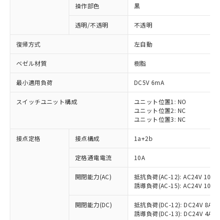
操作部色
黒
透明/不透明
不透明
復帰方式
左自動
ベゼル材質
樹脂
最小適用負荷
DC5V 6mA
スイッチユニット構成
ユニット位置1: NO
ユニット位置2: NC
ユニット位置3: NC
接点定格
接点構成
1a+2b
※1 対応状況
定格通電電流
10A
対応済み：EU RoHS指令（10物質）の
開閉能力(AC)
抵抗負荷(AC-12): AC24V 10A/A
非含有に対応した製品が提供可能な商品で
誘導負荷(AC-15): AC24V 10A/AC
す。
対応予定：EU RoHS指令（10物質）の非含
開閉能力(DC)
抵抗負荷(DC-12): DC24V 8A/DC
ご利用条件
有に対応した製品に切り替える予定のある
誘導負荷(DC-13): DC24V 4A/DC
商品です。