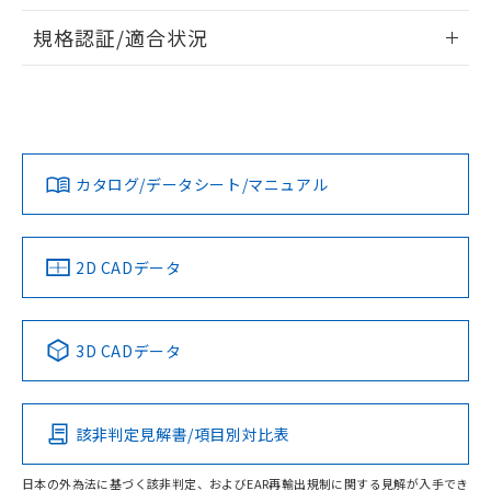
物質の対応では、対応完了までの期間は出
情報更新：2026/7/29
荷製品に未対応品が混在することから備考
規格認証/適合状況
欄に対応日を記載しておりました。
ログイン/会員登録
EU RoHS
注意事項・凡例
既に当社にて対応品への在庫切替を完了
UL認証
CSA認証
CEマーキング
していることから、特段のことがない限
り、2022年1月12日より割愛しておりま
Yes
Yes
Yes
対応状況
対応予定月
※1
※2
す。
ダウンロードデータをご利用いただく前に、以下を必ずお読
みください。
カタログ/データシート/マニュアル
対応済み
ソフトウェアの使用条件
LR型式承認
DNV型式承認
BV型式承認
KR型式承
（イギリス
（ノルウェー
（フランス
（韓国
船舶規格）
船舶規格）
船舶規格）
船舶規格
中国 RoHS
注意事項・凡例
2D CADデータ
No
No
No
No
中国 RoHS表
※1 ※2
3D CADデータ
この製品の規格認証/適合状況ページへ
Pb
Hg
Cd
Cr(VI)
その他の認証はこちらのページからご検索ください
該非判定見解書/項目別対比表
O
O
O
O
日本の外為法に基づく該非判定、およびEAR再輸出規制に関する見解が入手でき