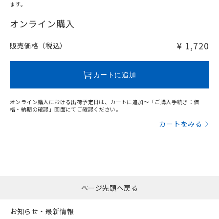
ます。
"対応済み"や非含有の記載がされた商品であっても、流通
在庫等で未対応品が混在する可能性があります。
オンライン購入
非含有品が必要な際は、弊社営業部門もしくは販売店へお
問い合わせください。
¥ 1,720
販売価格（税込）
この製品のRoHS/REACH対応状況ページへ
カートに追加
オンライン購入における出荷予定日は、カートに追加～「ご購入手続き：価
格・納期の確認」画面にてご確認ください。
カートをみる
ページ先頭へ戻る
お知らせ・最新情報