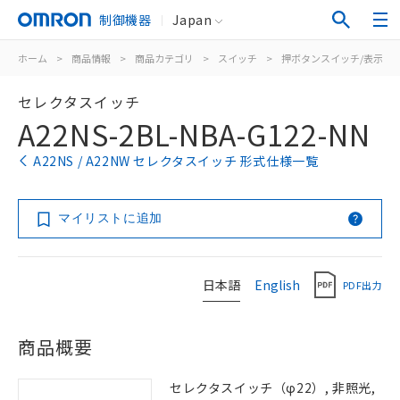
制御機器
Japan
ホーム
>
商品情報
>
商品カテゴリ
>
スイッチ
>
押ボタンスイッチ/表示灯
セレクタスイッチ
A22NS-2BL-NBA-G122-NN
A22NS / A22NW セレクタスイッチ 形式仕様一覧
マイリストに追加
日本語
English
PDF出力
商品概要
セレクタスイッチ（φ22）, 非照光,