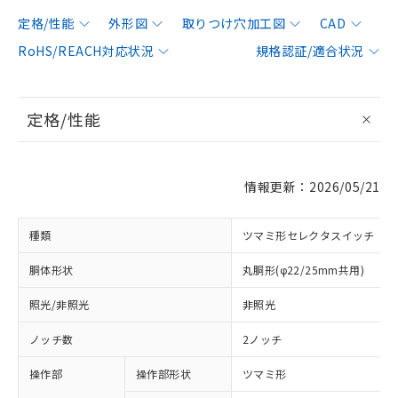
定格/性能
外形図
取りつけ穴加工図
CAD
RoHS/REACH対応状況
規格認証/適合状況
定格/性能
情報更新：2026/05/21
種類
ツマミ形セレクタスイッチ
胴体形状
丸胴形(φ22/25mm共用)
照光/非照光
非照光
ノッチ数
2ノッチ
操作部
操作部形状
ツマミ形