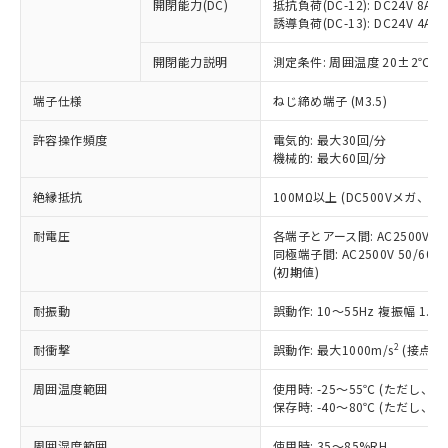
基準値を超えていることを示します。
いたものが、含有品と判明した場合などや
開閉能力(DC)
抵抗負荷(DC-12): DC24V 8A/DC
当社は、これら貴社製品のうち、外国
ことをご了承ください。
「－」：未確認です。当社販売部門へお問
誘導負荷(DC-13): DC24V 4A/DC
むを得ず変更することがあります。
為替および外国貿易法に定める商品
在庫状況および標準価格照会結果は、
い合わせください。
（以下｢規制貨物等」という）を輸出
記載している更新日時点での社内デー
開閉能力説明
測定条件: 周囲温度 20±2℃、
*EU RoHS指令（10物質）：
または国外への提供する場合は、日本
記
タに基づき作成されるものであり、閲
説明
鉛(Pb) 1000ppm以下、 水銀(Hg) 1000ppm以下、 カド
*中国RoHS10物質の基準値 (GB/T26572)：
国政府の輸出許可(または役務取引許
号
覧された時点での実際の在庫および標
ミウム(Cd) 100ppm以下、
Pb(鉛) :1000ppm、 Hg(水銀) : 1000ppm、 Cd(カドミウ
端子仕様
ねじ締め端子 (M3.5)
可)を取得するなどの必要な手続きを
六価クロム(Cr(Ⅵ)) 1000ppm以下、ポリ臭化ビフェニル
ム) : 100ppm、
準価格とは異なる場合があることをご
類(PBB) 1000ppm以下、ポリ臭化ジフェニルエーテル類
Cr(Ⅵ)(六価クロム) : 1000ppm、 PBBs(ポリ臭化ビフェ
とります。
了承ください。
許容操作頻度
電気的: 最大30回/分
(PBDE) 1000ppm以下、フタル酸ビス(2-エチルヘキシ
○
一定数以上の在庫あり
ニル類) : 1000ppm、 PBDEs(ポリ臭化ジフェニルエーテ
当社は規制貨物を破棄する場合は、完
ル) (DEHP)(別名：DOP) 1000ppm以下、フタル酸ブチ
機械的: 最大60回/分
正式な納期状況および標準価格はお客
ル類) : 1000ppm、
ルベンジル（BBP） 1000ppm以下、フタル酸ジブチル
全に破砕するなど、違法に輸出されな
DBP(フタル酸ジブチル) : 1000ppm、 DIBP(フタル酸ジ
様のお取引先、またはお客様担当のオ
（DBP） 1000ppm以下、フタル酸ジイソブチル
イソブチル) : 1000ppm、 BBP(フタル酸ブチルベンジ
△
一定数には満たないが在庫あり
いよう必要な手段を講じます。
絶縁抵抗
100MΩ以上 (DC500Vメガ、
ムロン制御機器販売店・当社販売員に
(DIBP) 1000ppm以下
ル) : 1000ppm、
当社は貴社製品を、核兵器、ミサイ
但し、RoHS指令で産業用監視および制御機器に対する
DEHP(フタル酸ビス(2-エチルヘキシル)) : 1000ppm
ご相談ください。
適用除外項目は除く。
耐電圧
各端子とアース間: AC2500V 50/
ル、化学兵器、生物兵器またはその他
－
在庫なし(最新の在庫状況につ
オムロン制御機器販売店や当社販売拠
フタル酸エステル類の４物質については閾値を超える意
同極端子間: AC2500V 50/60
武器並びにこれらの製造装置等に一切
いては、お客様のお取引先、ま
図的な使用がないことを確認しています。
点は「
販売ネットワーク
」をご確認
(初期値)
※2 環境保護使用期限
使用いたしません。
たはお客様担当のオムロン制御
ください。
当社は、貴社製品を第三者に販売する
機器販売店・当社販売員にご確
在庫状況および標準価格結果を当社の
耐振動
誤動作: 10～55Hz 複振幅 1.
※2 対応予定月
「ｅ」：有害物質（10物質）のすべてが基
場合は、上記1、2および3の内容を当
認ください)
事前の承諾なく第三者に漏洩または開
準値以下であることを示します。
該第三者に通知します。また当社は、
示しないようお願いします。
2
耐衝撃
誤動作: 最大1000m/s
(接点開
部品在庫の切り替え状況などにより、予定
「10」：通常の使用状況下において有害物
販売先および販売に係わる関係者が違
マイパーツ機能（部品リスト作成サー
空
受注生産機種、また在庫状況の
月が前後することがあります。
質が外部に漏えいし、環境に深刻な影響を
法に輸出するおそれがある場合は、取
周囲温度範囲
使用時: -25～55℃ (ただし
ビス）をご利用いただくには、I-Web
白
情報を公開していない機種
及ぼさない年数を意味します。
り引きをいたしません。
保存時: -40～80℃ (ただし
メンバーズにご登録されている必要が
「－」：未確認です。当社販売部門へお問
あります。
い合わせください。
周囲湿度範囲
使用時: 35～85%RH