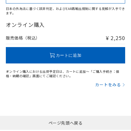
日本の外為法に基づく該非判定、およびEAR再輸出規制に関する見解が入手でき
ます。
"対応済み"や非含有の記載がされた商品であっても、流通
在庫等で未対応品が混在する可能性があります。
オンライン購入
非含有品が必要な際は、弊社営業部門もしくは販売店へお
問い合わせください。
¥ 2,250
販売価格（税込）
この製品のRoHS/REACH対応状況ページへ
カートに追加
オンライン購入における出荷予定日は、カートに追加～「ご購入手続き：価
格・納期の確認」画面にてご確認ください。
カートをみる
ページ先頭へ戻る