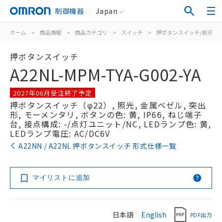
制御機器
Japan
ホーム
>
商品情報
>
商品カテゴリ
>
スイッチ
>
押ボタンスイッチ/表示灯
押ボタンスイッチ
A22NL-MPM-TYA-G002-YA
2027年06月受注終了予定
押ボタンスイッチ（φ22）, 照光, 金属ベゼル, 突出
形, モーメンタリ, ボタンの色: 黄, IP66, ねじ端子
台, 接点構成: -/点灯ユニット/NC, LEDランプ色: 黄,
LEDランプ電圧: AC/DC6V
A22NN / A22NL 押ボタンスイッチ 形式仕様一覧
マイリストに追加
日本語
English
PDF出力