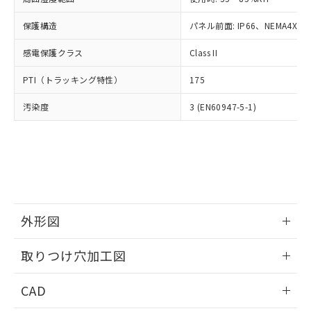
お客様が当ウェブサイト上で当社にご
※3 非含有証明書ダウンロード
登録された部品リストについて、当社
保護構造
パネル前面: IP66、NEMA4X, N
および当社の共同利用者が、当社の製
下記の非含有証明書をダウンロードするこ
品・サービスに関するお客様との取
感電保護クラス
Class II
とができます。
合意する
キャンセル
引・商談に必要な範囲で利用すること
をご了承ください。
PTI（トラッキング特性）
175
EU RoHS指令（10物質）の非含有証明書
※当社の共同利用者とは、
"個人情報
51物質の非含有証明書（当社基準）
の共同利用に関して"
の「1.共同利
汚染度
3 (EN60947-5-1)
※本証明書は発行日時点で非含有を証明す
用者の範囲」に記載されている法人を
るもので、過去に遡って非含有を証明する
指します。
ものではありません。
また、RoHS指令のフタル酸エステル類４
物質の対応では、対応完了までの期間は出
荷製品に未対応品が混在することから備考
欄に対応日を記載しておりました。
既に当社にて対応品への在庫切替を完了
外形図
していることから、特段のことがない限
情報更新：2026/05/21
り、2022年1月12日より割愛しておりま
取りつけ穴加工図
す。
情報更新：2026/05/21
CAD