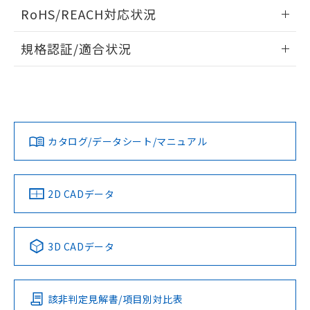
ログイン/会員登録いただくと、CADデータをダウンロー
RoHS/REACH対応状況
ドすることができます。
情報更新：2026/7/29
規格認証/適合状況
ログイン/会員登録
EU RoHS
注意事項・凡例
UL認証
CSA認証
CEマーキング
Yes
Yes
Yes
対応状況
対応予定月
※1
※2
ダウンロードデータをご利用いただく前に、以下を必ずお読
みください。
カタログ/データシート/マニュアル
対応済み
ソフトウェアの使用条件
LR型式承認
DNV型式承認
BV型式承認
KR型式承
（イギリス
（ノルウェー
（フランス
（韓国
船舶規格）
船舶規格）
船舶規格）
船舶規格
中国 RoHS
注意事項・凡例
2D CADデータ
No
No
No
No
中国 RoHS表
※1 ※2
3D CADデータ
この製品の規格認証/適合状況ページへ
Pb
Hg
Cd
Cr(VI)
その他の認証はこちらのページからご検索ください
該非判定見解書/項目別対比表
X
O
O
O