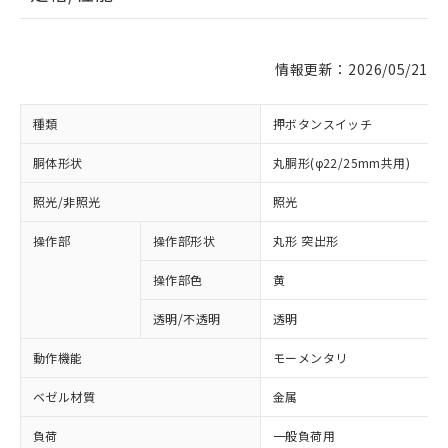
情報更新：2026/05/21
種類
押ボタンスイッチ
胴体形状
丸胴形(φ22/25mm共用)
照光/非照光
照光
操作部
操作部形状
丸形 突出形
操作部色
黄
透明/不透明
透明
動作機能
モーメンタリ
ベゼル材質
金属
負荷
一般負荷用