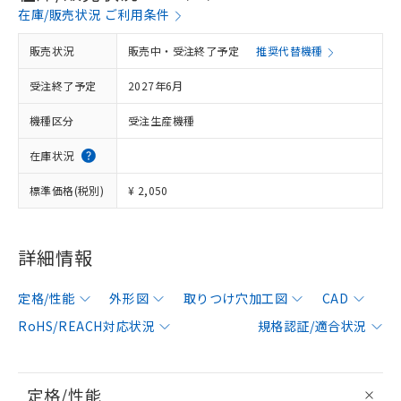
在庫/販売状況 ご利用条件
販売状況
販売中・受注終了予定
推奨代替機種
受注終了予定
2027年6月
機種区分
受注生産機種
在庫状況
標準価格(税別)
¥ 2,050
詳細情報
定格/性能
外形図
取りつけ穴加工図
CAD
RoHS/REACH対応状況
規格認証/適合状況
定格/性能