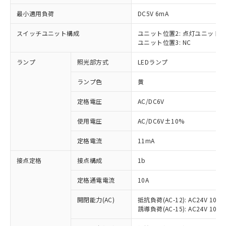
最小適用負荷
DC5V 6mA
スイッチユニット構成
ユニット位置2: 点灯ユニット
ユニット位置3: NC
※1 対応状況
ランプ
照光部方式
LEDランプ
対応済み：EU RoHS指令（10物質）の
非含有に対応した製品が提供可能な商品で
ランプ色
黄
す。
対応予定：EU RoHS指令（10物質）の非含
定格電圧
AC/DC6V
ご利用条件
有に対応した製品に切り替える予定のある
使用電圧
AC/DC6V±10%
商品です。
対応予定なし：EU RoHS指令（10物質）の
以下の条件をお読みいただき、同意のうえ
定格電流
11mA
非含有に非対応の商品で、対応品を出す予
ご利用ください。
定はありません。
接点定格
接点構成
1b
調査・確認中：EU RoHS指令（10物質）の
本サービスは、当社制御機器事業取扱
※1 中国RoHS○×表
非含有の対応状況を調査中または確認中の
商品の当社在庫状況および標準価格
定格通電電流
10A
商品です。
(税抜)を提供させていただくもので
「○」：最大均質材料含有率が中国RoHSの
非該当品：ライセンス料など無形物で、有
開閉能力(AC)
抵抗負荷(AC-12): AC24V 10A/A
す。
基準値以下であることを示します。
害物質有無と関係のない商品です。
誘導負荷(AC-15): AC24V 10A/AC
当社制御機器事業取扱商品の中には、
「×」：最大均質材料含有率が中国RoHSの
仕入先様の事情により、非含有部品として
本サービスの対象外となる商品もある