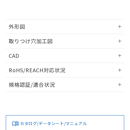
り、2022年1月12日より割愛しておりま
す。
外形図
情報更新：2026/05/21
取りつけ穴加工図
情報更新：2026/05/21
CAD
ログイン/会員登録いただくと、CADデータをダウンロー
RoHS/REACH対応状況
ドすることができます。
情報更新：2026/7/29
規格認証/適合状況
ログイン/会員登録
EU RoHS
注意事項・凡例
A22NL-MPM-TWA-P102-YAについての規格認証/適合状況に
ついては、「カスタマーサポートセンタ お客様相談室」また
は貴社担当オムロン営業員または販売店にお問い合わせくだ
対応状況
対応予定月
※1
※2
さい。
ダウンロードデータをご利用いただく前に、以下を必ずお読
みください。
カタログ/データシート/マニュアル
対応済み
ソフトウェアの使用条件
お問い合わせ