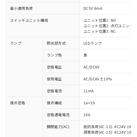
最小適用負荷
DC5V 6mA
スイッチユニット構成
ユニット位置1: NO
ユニット位置2: 点灯ユニット
ユニット位置3: NC
ランプ
照光部方式
LEDランプ
ランプ色
黄
※1 対応状況
定格電圧
AC/DC6V
対応済み：EU RoHS指令（10物質）の
使用電圧
AC/DC6V±10%
非含有に対応した製品が提供可能な商品で
す。
定格電流
11mA
対応予定：EU RoHS指令（10物質）の非含
ご利用条件
有に対応した製品に切り替える予定のある
接点定格
接点構成
1a+1b
商品です。
対応予定なし：EU RoHS指令（10物質）の
定格通電電流
10A
以下の条件をお読みいただき、同意のうえ
非含有に非対応の商品で、対応品を出す予
ご利用ください。
定はありません。
開閉能力(AC)
抵抗負荷(AC-12): AC24V 10A/A
誘導負荷(AC-15): AC24V 10A/AC
調査・確認中：EU RoHS指令（10物質）の
本サービスは、当社制御機器事業取扱