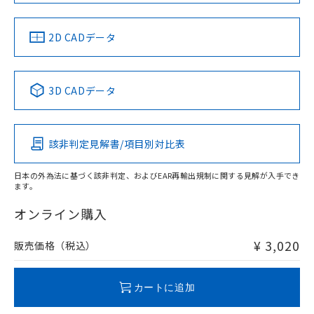
中国 RoHS
注意事項・凡例
2D CADデータ
中国 RoHS表
※1 ※2
3D CADデータ
Pb
Hg
Cd
Cr(VI)
該非判定見解書/項目別対比表
X
O
O
O
日本の外為法に基づく該非判定、およびEAR再輸出規制に関する見解が入手でき
ます。
"対応済み"や非含有の記載がされた商品であっても、流通
在庫等で未対応品が混在する可能性があります。
オンライン購入
非含有品が必要な際は、弊社営業部門もしくは販売店へお
問い合わせください。
¥ 3,020
販売価格（税込）
この製品のRoHS/REACH対応状況ページへ
カートに追加