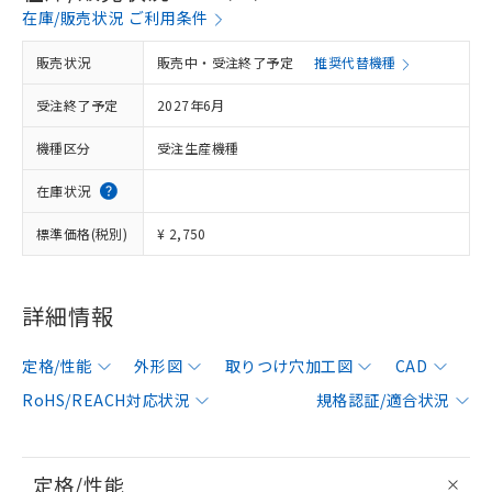
在庫/販売状況 ご利用条件
販売状況
販売中・受注終了予定
推奨代替機種
受注終了予定
2027年6月
機種区分
受注生産機種
在庫状況
標準価格(税別)
¥ 2,750
詳細情報
定格/性能
外形図
取りつけ穴加工図
CAD
RoHS/REACH対応状況
規格認証/適合状況
定格/性能