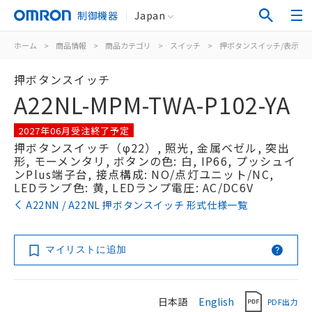
制御機器
Japan
ホーム
>
商品情報
>
商品カテゴリ
>
スイッチ
>
押ボタンスイッチ/表示灯
押ボタンスイッチ
A22NL-MPM-TWA-P102-YA
2027年06月受注終了予定
押ボタンスイッチ（φ22）, 照光, 金属ベゼル, 突出
形, モーメンタリ, ボタンの色: 白, IP66, プッシュイ
ンPlus端子台, 接点構成: NO/点灯ユニット/NC,
LEDランプ色: 黄, LEDランプ電圧: AC/DC6V
A22NN / A22NL 押ボタンスイッチ 形式仕様一覧
マイリストに追加
日本語
English
PDF出力