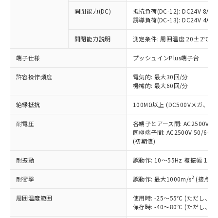
※1 中国RoHS○×表
非含有の対応状況を調査中または確認中の
商品の当社在庫状況および標準価格
開閉能力(DC)
抵抗負荷(DC-12): DC24V 8A/DC
商品です。
(税抜)を提供させていただくもので
誘導負荷(DC-13): DC24V 4A/DC
「○」：最大均質材料含有率が中国RoHSの
非該当品：ライセンス料など無形物で、有
す。
基準値以下であることを示します。
害物質有無と関係のない商品です。
開閉能力説明
測定条件: 周囲温度 20±2℃、
当社制御機器事業取扱商品の中には、
「×」：最大均質材料含有率が中国RoHSの
仕入先様の事情により、非含有部品として
本サービスの対象外となる商品もある
基準値を超えていることを示します。
いたものが、含有品と判明した場合などや
当社は、これら貴社製品のうち、外国
端子仕様
プッシュインPlus端子台
ことをご了承ください。
「－」：未確認です。当社販売部門へお問
むを得ず変更することがあります。
為替および外国貿易法に定める商品
在庫状況および標準価格照会結果は、
い合わせください。
許容操作頻度
電気的: 最大30回/分
（以下｢規制貨物等」という）を輸出
記載している更新日時点での社内デー
機械的: 最大60回/分
*EU RoHS指令（10物質）：
または国外への提供する場合は、日本
記
タに基づき作成されるものであり、閲
説明
鉛(Pb) 1000ppm以下、 水銀(Hg) 1000ppm以下、 カド
*中国RoHS10物質の基準値 (GB/T26572)：
国政府の輸出許可(または役務取引許
号
覧された時点での実際の在庫および標
ミウム(Cd) 100ppm以下、
Pb(鉛) :1000ppm、 Hg(水銀) : 1000ppm、 Cd(カドミウ
絶縁抵抗
100MΩ以上 (DC500Vメガ、
可)を取得するなどの必要な手続きを
六価クロム(Cr(Ⅵ)) 1000ppm以下、ポリ臭化ビフェニル
ム) : 100ppm、
準価格とは異なる場合があることをご
類(PBB) 1000ppm以下、ポリ臭化ジフェニルエーテル類
Cr(Ⅵ)(六価クロム) : 1000ppm、 PBBs(ポリ臭化ビフェ
とります。
了承ください。
(PBDE) 1000ppm以下、フタル酸ビス(2-エチルヘキシ
耐電圧
各端子とアース間: AC2500V 50/
○
一定数以上の在庫あり
ニル類) : 1000ppm、 PBDEs(ポリ臭化ジフェニルエーテ
当社は規制貨物を破棄する場合は、完
ル) (DEHP)(別名：DOP) 1000ppm以下、フタル酸ブチ
正式な納期状況および標準価格はお客
ル類) : 1000ppm、
同極端子間: AC2500V 50/60
ルベンジル（BBP） 1000ppm以下、フタル酸ジブチル
全に破砕するなど、違法に輸出されな
DBP(フタル酸ジブチル) : 1000ppm、 DIBP(フタル酸ジ
(初期値)
様のお取引先、またはお客様担当のオ
（DBP） 1000ppm以下、フタル酸ジイソブチル
イソブチル) : 1000ppm、 BBP(フタル酸ブチルベンジ
△
一定数には満たないが在庫あり
いよう必要な手段を講じます。
ムロン制御機器販売店・当社販売員に
(DIBP) 1000ppm以下
ル) : 1000ppm、
当社は貴社製品を、核兵器、ミサイ
但し、RoHS指令で産業用監視および制御機器に対する
耐振動
誤動作: 10～55Hz 複振幅 1.
DEHP(フタル酸ビス(2-エチルヘキシル)) : 1000ppm
ご相談ください。
適用除外項目は除く。
ル、化学兵器、生物兵器またはその他
－
在庫なし(最新の在庫状況につ
オムロン制御機器販売店や当社販売拠
フタル酸エステル類の４物質については閾値を超える意
2
耐衝撃
誤動作: 最大1000m/s
(接点開
武器並びにこれらの製造装置等に一切
いては、お客様のお取引先、ま
図的な使用がないことを確認しています。
点は「
販売ネットワーク
」をご確認
※2 環境保護使用期限
使用いたしません。
たはお客様担当のオムロン制御
ください。
周囲温度範囲
使用時: -25～55℃ (ただし
当社は、貴社製品を第三者に販売する
機器販売店・当社販売員にご確
在庫状況および標準価格結果を当社の
保存時: -40～80℃ (ただし
※2 対応予定月
「ｅ」：有害物質（10物質）のすべてが基
場合は、上記1、2および3の内容を当
認ください)
事前の承諾なく第三者に漏洩または開