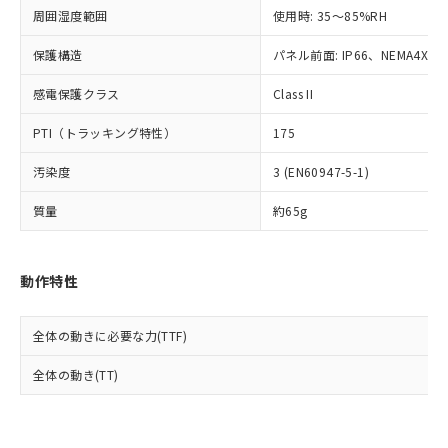
準値以下であることを示します。
該第三者に通知します。また当社は、
示しないようお願いします。
周囲湿度範囲
使用時: 35～85%RH
部品在庫の切り替え状況などにより、予定
「10」：通常の使用状況下において有害物
販売先および販売に係わる関係者が違
マイパーツ機能（部品リスト作成サー
空
受注生産機種、また在庫状況の
月が前後することがあります。
質が外部に漏えいし、環境に深刻な影響を
法に輸出するおそれがある場合は、取
ビス）をご利用いただくには、I-Web
保護構造
パネル前面: IP66、NEMA4X, N
白
情報を公開していない機種
及ぼさない年数を意味します。
り引きをいたしません。
メンバーズにご登録されている必要が
「－」：未確認です。当社販売部門へお問
感電保護クラス
Class II
あります。
い合わせください。
お客様が当ウェブサイト上で当社にご
※3 非含有証明書ダウンロード
PTI（トラッキング特性）
175
登録された部品リストについて、当社
および当社の共同利用者が、当社の製
下記の非含有証明書をダウンロードするこ
汚染度
3 (EN60947-5-1)
品・サービスに関するお客様との取
とができます。
合意する
キャンセル
引・商談に必要な範囲で利用すること
質量
約65g
をご了承ください。
EU RoHS指令（10物質）の非含有証明書
※当社の共同利用者とは、
"個人情報
51物質の非含有証明書（当社基準）
の共同利用に関して"
の「1.共同利
※本証明書は発行日時点で非含有を証明す
動作特性
用者の範囲」に記載されている法人を
るもので、過去に遡って非含有を証明する
指します。
ものではありません。
全体の動きに必要な力(TTF)
また、RoHS指令のフタル酸エステル類４
物質の対応では、対応完了までの期間は出
全体の動き(TT)
荷製品に未対応品が混在することから備考
欄に対応日を記載しておりました。
既に当社にて対応品への在庫切替を完了
していることから、特段のことがない限