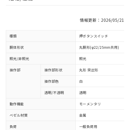
情報更新：2026/05/21
種類
押ボタンスイッチ
胴体形状
丸胴形(φ22/25mm共用)
照光/非照光
照光
操作部
操作部形状
丸形 突出形
操作部色
白
透明/不透明
透明
動作機能
モーメンタリ
ベゼル材質
金属
負荷
一般負荷用