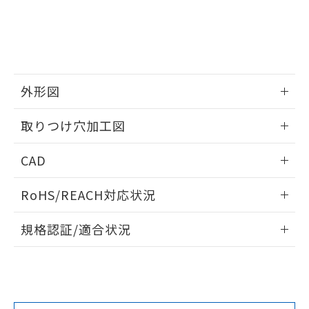
していることから、特段のことがない限
り、2022年1月12日より割愛しておりま
す。
外形図
情報更新：2026/05/21
取りつけ穴加工図
情報更新：2026/05/21
CAD
ログイン/会員登録いただくと、CADデータをダウンロー
RoHS/REACH対応状況
ドすることができます。
情報更新：2026/7/29
規格認証/適合状況
ログイン/会員登録
EU RoHS
注意事項・凡例
A22NL-MPM-TWA-P102-WAについての規格認証/適合状況に
ついては、「カスタマーサポートセンタ お客様相談室」また
は貴社担当オムロン営業員または販売店にお問い合わせくだ
対応状況
対応予定月
※1
※2
さい。
ダウンロードデータをご利用いただく前に、以下を必ずお読