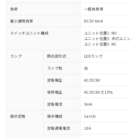
負荷
一般負荷用
最小適用負荷
DC5V 6mA
スイッチユニット構成
ユニット位置1: NO
ユニット位置2: 点灯ユニット
ユニット位置3: NC
ランプ
照光部方式
LEDランプ
ランプ色
白
※1 対応状況
定格電圧
AC/DC6V
対応済み：EU RoHS指令（10物質）の
非含有に対応した製品が提供可能な商品で
使用電圧
AC/DC6V±10%
す。
対応予定：EU RoHS指令（10物質）の非含
定格電流
5mA
ご利用条件
有に対応した製品に切り替える予定のある
商品です。
接点定格
接点構成
1a+1b
対応予定なし：EU RoHS指令（10物質）の
以下の条件をお読みいただき、同意のうえ
非含有に非対応の商品で、対応品を出す予
定格通電電流
10A
ご利用ください。
定はありません。