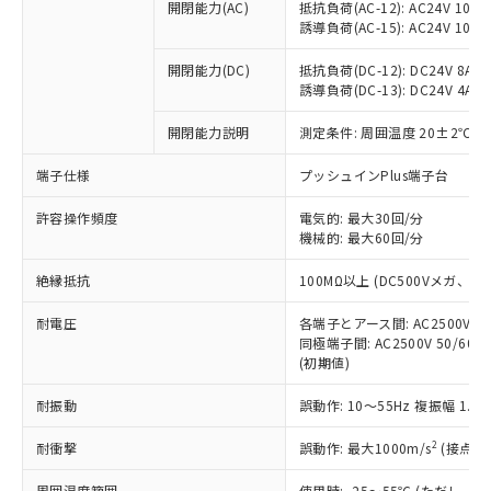
開閉能力(AC)
抵抗負荷(AC-12): AC24V 10A/A
調査・確認中：EU RoHS指令（10物質）の
本サービスは、当社制御機器事業取扱
※1 中国RoHS○×表
誘導負荷(AC-15): AC24V 10A/AC
非含有の対応状況を調査中または確認中の
商品の当社在庫状況および標準価格
商品です。
(税抜)を提供させていただくもので
開閉能力(DC)
抵抗負荷(DC-12): DC24V 8A/DC
「○」：最大均質材料含有率が中国RoHSの
非該当品：ライセンス料など無形物で、有
す。
誘導負荷(DC-13): DC24V 4A/DC
基準値以下であることを示します。
害物質有無と関係のない商品です。
当社制御機器事業取扱商品の中には、
「×」：最大均質材料含有率が中国RoHSの
仕入先様の事情により、非含有部品として
開閉能力説明
測定条件: 周囲温度 20±2℃、
本サービスの対象外となる商品もある
基準値を超えていることを示します。
いたものが、含有品と判明した場合などや
当社は、これら貴社製品のうち、外国
ことをご了承ください。
「－」：未確認です。当社販売部門へお問
むを得ず変更することがあります。
為替および外国貿易法に定める商品
端子仕様
プッシュインPlus端子台
在庫状況および標準価格照会結果は、
い合わせください。
（以下｢規制貨物等」という）を輸出
記載している更新日時点での社内デー
*EU RoHS指令（10物質）：
許容操作頻度
電気的: 最大30回/分
または国外への提供する場合は、日本
記
タに基づき作成されるものであり、閲
説明
鉛(Pb) 1000ppm以下、 水銀(Hg) 1000ppm以下、 カド
*中国RoHS10物質の基準値 (GB/T26572)：
機械的: 最大60回/分
国政府の輸出許可(または役務取引許
号
覧された時点での実際の在庫および標
ミウム(Cd) 100ppm以下、
Pb(鉛) :1000ppm、 Hg(水銀) : 1000ppm、 Cd(カドミウ
可)を取得するなどの必要な手続きを
六価クロム(Cr(Ⅵ)) 1000ppm以下、ポリ臭化ビフェニル
ム) : 100ppm、
準価格とは異なる場合があることをご
絶縁抵抗
100MΩ以上 (DC500Vメガ、
類(PBB) 1000ppm以下、ポリ臭化ジフェニルエーテル類
Cr(Ⅵ)(六価クロム) : 1000ppm、 PBBs(ポリ臭化ビフェ
とります。
了承ください。
(PBDE) 1000ppm以下、フタル酸ビス(2-エチルヘキシ
○
一定数以上の在庫あり
ニル類) : 1000ppm、 PBDEs(ポリ臭化ジフェニルエーテ
当社は規制貨物を破棄する場合は、完
ル) (DEHP)(別名：DOP) 1000ppm以下、フタル酸ブチ
正式な納期状況および標準価格はお客
ル類) : 1000ppm、
耐電圧
各端子とアース間: AC2500V 50/
ルベンジル（BBP） 1000ppm以下、フタル酸ジブチル
全に破砕するなど、違法に輸出されな
DBP(フタル酸ジブチル) : 1000ppm、 DIBP(フタル酸ジ
様のお取引先、またはお客様担当のオ
同極端子間: AC2500V 50/60
（DBP） 1000ppm以下、フタル酸ジイソブチル
イソブチル) : 1000ppm、 BBP(フタル酸ブチルベンジ
△
一定数には満たないが在庫あり
いよう必要な手段を講じます。
(初期値)
ムロン制御機器販売店・当社販売員に
(DIBP) 1000ppm以下
ル) : 1000ppm、
当社は貴社製品を、核兵器、ミサイ
但し、RoHS指令で産業用監視および制御機器に対する
DEHP(フタル酸ビス(2-エチルヘキシル)) : 1000ppm
ご相談ください。
適用除外項目は除く。
ル、化学兵器、生物兵器またはその他
耐振動
誤動作: 10～55Hz 複振幅 1.
－
在庫なし(最新の在庫状況につ
オムロン制御機器販売店や当社販売拠
フタル酸エステル類の４物質については閾値を超える意
武器並びにこれらの製造装置等に一切
いては、お客様のお取引先、ま
図的な使用がないことを確認しています。
点は「
販売ネットワーク
」をご確認
※2 環境保護使用期限
2
耐衝撃
誤動作: 最大1000m/s
(接点開
使用いたしません。
たはお客様担当のオムロン制御
ください。
当社は、貴社製品を第三者に販売する
機器販売店・当社販売員にご確
在庫状況および標準価格結果を当社の
周囲温度範囲
使用時: -25～55℃ (ただし