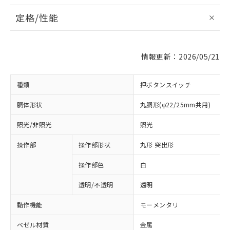
定格/性能
情報更新：2026/05/21
種類
押ボタンスイッチ
胴体形状
丸胴形(φ22/25mm共用)
照光/非照光
照光
操作部
操作部形状
丸形 突出形
操作部色
白
透明/不透明
透明
動作機能
モーメンタリ
ベゼル材質
金属