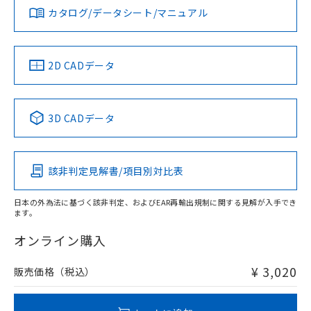
みください。
カタログ/データシート/マニュアル
対応済み
ソフトウェアの使用条件
お問い合わせ
中国 RoHS
注意事項・凡例
2D CADデータ
中国 RoHS表
※1 ※2
3D CADデータ
Pb
Hg
Cd
Cr(VI)
該非判定見解書/項目別対比表
X
O
O
O
日本の外為法に基づく該非判定、およびEAR再輸出規制に関する見解が入手でき
ます。
"対応済み"や非含有の記載がされた商品であっても、流通
在庫等で未対応品が混在する可能性があります。
オンライン購入
非含有品が必要な際は、弊社営業部門もしくは販売店へお
問い合わせください。
¥ 3,020
販売価格（税込）
この製品のRoHS/REACH対応状況ページへ