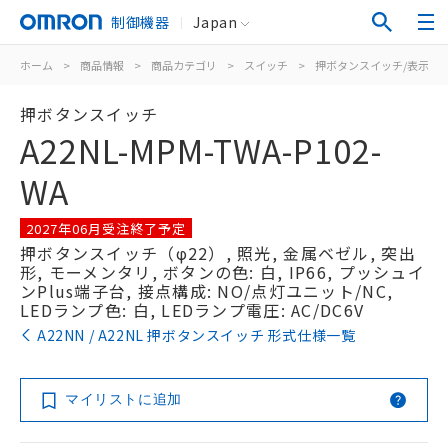
制御機器
Japan
ホーム
>
商品情報
>
商品カテゴリ
>
スイッチ
>
押ボタンスイッチ/表示灯
押ボタンスイッチ
A22NL-MPM-TWA-P102-
WA
2027年06月受注終了予定
押ボタンスイッチ（φ22）, 照光, 金属ベゼル, 突出
形, モーメンタリ, ボタンの色: 白, IP66, プッシュイ
ンPlus端子台, 接点構成: NO/点灯ユニット/NC,
LEDランプ色: 白, LEDランプ電圧: AC/DC6V
A22NN / A22NL 押ボタンスイッチ 形式仕様一覧
マイリストに追加