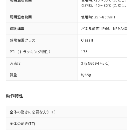
※2 対応予定月
「ｅ」：有害物質（10物質）のすべてが基
場合は、上記1、2および3の内容を当
認ください)
事前の承諾なく第三者に漏洩または開
保存時: -40～80℃ (ただし
準値以下であることを示します。
該第三者に通知します。また当社は、
示しないようお願いします。
部品在庫の切り替え状況などにより、予定
「10」：通常の使用状況下において有害物
販売先および販売に係わる関係者が違
マイパーツ機能（部品リスト作成サー
空
受注生産機種、また在庫状況の
周囲湿度範囲
使用時: 35～85%RH
月が前後することがあります。
質が外部に漏えいし、環境に深刻な影響を
法に輸出するおそれがある場合は、取
ビス）をご利用いただくには、I-Web
白
情報を公開していない機種
及ぼさない年数を意味します。
り引きをいたしません。
メンバーズにご登録されている必要が
保護構造
パネル前面: IP66、NEMA4X, N
「－」：未確認です。当社販売部門へお問
あります。
い合わせください。
感電保護クラス
Class II
お客様が当ウェブサイト上で当社にご
※3 非含有証明書ダウンロード
登録された部品リストについて、当社
PTI（トラッキング特性）
175
および当社の共同利用者が、当社の製
下記の非含有証明書をダウンロードするこ
品・サービスに関するお客様との取
とができます。
汚染度
3 (EN60947-5-1)
合意する
キャンセル
引・商談に必要な範囲で利用すること
をご了承ください。
質量
約65g
EU RoHS指令（10物質）の非含有証明書
※当社の共同利用者とは、
"個人情報
51物質の非含有証明書（当社基準）
の共同利用に関して"
の「1.共同利
※本証明書は発行日時点で非含有を証明す
用者の範囲」に記載されている法人を
るもので、過去に遡って非含有を証明する
動作特性
指します。
ものではありません。
また、RoHS指令のフタル酸エステル類４
全体の動きに必要な力(TTF)
物質の対応では、対応完了までの期間は出
荷製品に未対応品が混在することから備考
全体の動き(TT)
欄に対応日を記載しておりました。
既に当社にて対応品への在庫切替を完了