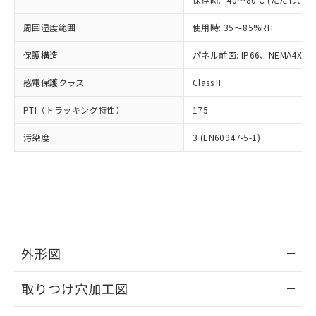
あります。
い合わせください。
お客様が当ウェブサイト上で当社にご
※3 非含有証明書ダウンロード
周囲湿度範囲
使用時: 35～85%RH
登録された部品リストについて、当社
および当社の共同利用者が、当社の製
保護構造
パネル前面: IP66、NEMA4X, N
下記の非含有証明書をダウンロードするこ
品・サービスに関するお客様との取
とができます。
合意する
キャンセル
引・商談に必要な範囲で利用すること
感電保護クラス
Class II
をご了承ください。
EU RoHS指令（10物質）の非含有証明書
※当社の共同利用者とは、
"個人情報
PTI（トラッキング特性）
175
51物質の非含有証明書（当社基準）
の共同利用に関して"
の「1.共同利
※本証明書は発行日時点で非含有を証明す
用者の範囲」に記載されている法人を
汚染度
3 (EN60947-5-1)
るもので、過去に遡って非含有を証明する
指します。
ものではありません。
また、RoHS指令のフタル酸エステル類４
物質の対応では、対応完了までの期間は出
荷製品に未対応品が混在することから備考
欄に対応日を記載しておりました。
既に当社にて対応品への在庫切替を完了
していることから、特段のことがない限
外形図
り、2022年1月12日より割愛しておりま
情報更新：2026/05/21
す。
取りつけ穴加工図
情報更新：2026/05/21