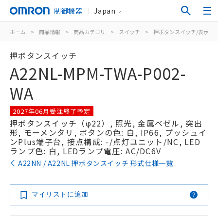
制御機器
Japan
ホーム
>
商品情報
>
商品カテゴリ
>
スイッチ
>
押ボタンスイッチ/表示灯
押ボタンスイッチ
A22NL-MPM-TWA-P002-
WA
2027年06月受注終了予定
押ボタンスイッチ（φ22）, 照光, 金属ベゼル, 突出
形, モーメンタリ, ボタンの色: 白, IP66, プッシュイ
ンPlus端子台, 接点構成: -/点灯ユニット/NC, LED
ランプ色: 白, LEDランプ電圧: AC/DC6V
A22NN / A22NL 押ボタンスイッチ 形式仕様一覧
マイリストに追加