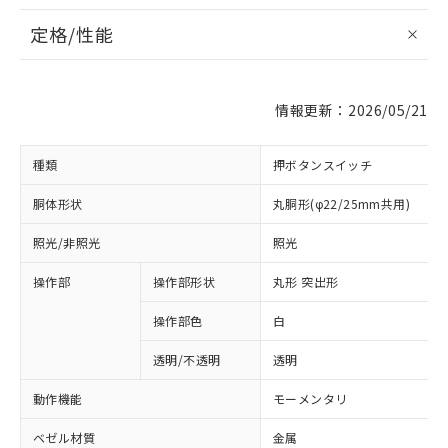
定格/性能
情報更新：2026/05/21
種類
押ボタンスイッチ
胴体形状
丸胴形(φ22/25mm共用)
照光/非照光
照光
操作部
操作部形状
丸形 突出形
操作部色
白
透明/不透明
透明
動作機能
モーメンタリ
ベゼル材質
金属