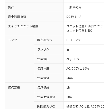
負荷
一般負荷用
最小適用負荷
DC5V 6mA
スイッチユニット構成
ユニット位置2: 点灯ユニット
※1 対応状況
ユニット位置3: NC
対応済み：EU RoHS指令（10物質）の
ランプ
照光部方式
LEDランプ
非含有に対応した製品が提供可能な商品で
す。
ランプ色
白
対応予定：EU RoHS指令（10物質）の非含
ご利用条件
有に対応した製品に切り替える予定のある
定格電圧
AC/DC6V
商品です。
使用電圧
AC/DC6V±10%
対応予定なし：EU RoHS指令（10物質）の
以下の条件をお読みいただき、同意のうえ
非含有に非対応の商品で、対応品を出す予
ご利用ください。
定格電流
5mA
定はありません。
調査・確認中：EU RoHS指令（10物質）の
本サービスは、当社制御機器事業取扱
接点定格
接点構成
1b
※1 中国RoHS○×表
非含有の対応状況を調査中または確認中の
商品の当社在庫状況および標準価格
商品です。
(税抜)を提供させていただくもので
定格通電電流
10A
「○」：最大均質材料含有率が中国RoHSの
非該当品：ライセンス料など無形物で、有
す。
基準値以下であることを示します。
害物質有無と関係のない商品です。
開閉能力(AC)
抵抗負荷(AC-12): AC24V 10A/A
当社制御機器事業取扱商品の中には、