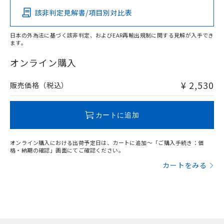
該非判定見解書/項目別対比表
X
O
O
O
日本の外為法に基づく該非判定、およびEAR再輸出規制に関する見解が入手でき
ます。
"対応済み"や非含有の記載がされた商品であっても、流通
在庫等で未対応品が混在する可能性があります。
オンライン購入
非含有品が必要な際は、弊社営業部門もしくは販売店へお
問い合わせください。
¥ 2,530
販売価格（税込）
この製品のRoHS/REACH対応状況ページへ
カートに追加
オンライン購入における出荷予定日は、カートに追加～「ご購入手続き：価
格・納期の確認」画面にてご確認ください。
カートをみる