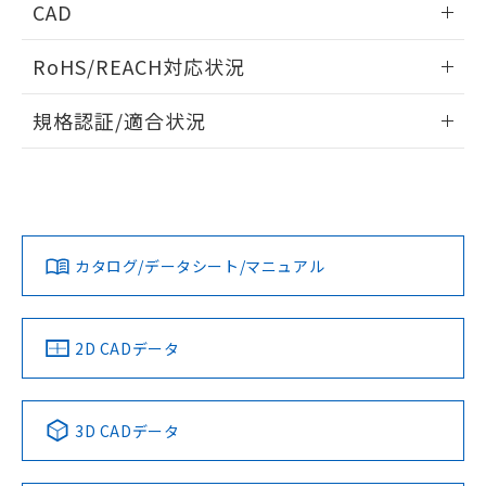
CAD
ログイン/会員登録いただくと、CADデータをダウンロー
RoHS/REACH対応状況
ドすることができます。
情報更新：2026/7/29
規格認証/適合状況
ログイン/会員登録
EU RoHS
注意事項・凡例
A22NL-MPM-TWA-P002-WAについての規格認証/適合状況に
ついては、「カスタマーサポートセンタ お客様相談室」また
は貴社担当オムロン営業員または販売店にお問い合わせくだ
対応状況
対応予定月
※1
※2
さい。
ダウンロードデータをご利用いただく前に、以下を必ずお読
みください。
カタログ/データシート/マニュアル
対応済み
ソフトウェアの使用条件
お問い合わせ
中国 RoHS
注意事項・凡例
2D CADデータ
中国 RoHS表
※1 ※2
3D CADデータ
Pb
Hg
Cd
Cr(VI)