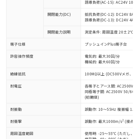
「×」：最大均質材料含有率が中国RoHSの
仕入先様の事情により、非含有部品として
誘導負荷(AC-15): AC24V 10A/AC
本サービスの対象外となる商品もある
基準値を超えていることを示します。
いたものが、含有品と判明した場合などや
当社は、これら貴社製品のうち、外国
ことをご了承ください。
「－」：未確認です。当社販売部門へお問
むを得ず変更することがあります。
開閉能力(DC)
抵抗負荷(DC-12): DC24V 8A/DC
為替および外国貿易法に定める商品
在庫状況および標準価格照会結果は、
い合わせください。
誘導負荷(DC-13): DC24V 4A/DC
（以下｢規制貨物等」という）を輸出
記載している更新日時点での社内デー
*EU RoHS指令（10物質）：
または国外への提供する場合は、日本
記
タに基づき作成されるものであり、閲
説明
鉛(Pb) 1000ppm以下、 水銀(Hg) 1000ppm以下、 カド
開閉能力説明
測定条件: 周囲温度 20±2℃、
*中国RoHS10物質の基準値 (GB/T26572)：
国政府の輸出許可(または役務取引許
号
覧された時点での実際の在庫および標
ミウム(Cd) 100ppm以下、
Pb(鉛) :1000ppm、 Hg(水銀) : 1000ppm、 Cd(カドミウ
可)を取得するなどの必要な手続きを
六価クロム(Cr(Ⅵ)) 1000ppm以下、ポリ臭化ビフェニル
ム) : 100ppm、
準価格とは異なる場合があることをご
端子仕様
プッシュインPlus端子台
類(PBB) 1000ppm以下、ポリ臭化ジフェニルエーテル類
Cr(Ⅵ)(六価クロム) : 1000ppm、 PBBs(ポリ臭化ビフェ
とります。
了承ください。
(PBDE) 1000ppm以下、フタル酸ビス(2-エチルヘキシ
○
一定数以上の在庫あり
ニル類) : 1000ppm、 PBDEs(ポリ臭化ジフェニルエーテ
当社は規制貨物を破棄する場合は、完
ル) (DEHP)(別名：DOP) 1000ppm以下、フタル酸ブチ
正式な納期状況および標準価格はお客
許容操作頻度
ル類) : 1000ppm、
電気的: 最大30回/分
ルベンジル（BBP） 1000ppm以下、フタル酸ジブチル
全に破砕するなど、違法に輸出されな
DBP(フタル酸ジブチル) : 1000ppm、 DIBP(フタル酸ジ
機械的: 最大60回/分
様のお取引先、またはお客様担当のオ
（DBP） 1000ppm以下、フタル酸ジイソブチル
イソブチル) : 1000ppm、 BBP(フタル酸ブチルベンジ
△
一定数には満たないが在庫あり
いよう必要な手段を講じます。
ムロン制御機器販売店・当社販売員に
(DIBP) 1000ppm以下
ル) : 1000ppm、
当社は貴社製品を、核兵器、ミサイ
絶縁抵抗
但し、RoHS指令で産業用監視および制御機器に対する
100MΩ以上 (DC500Vメガ、
DEHP(フタル酸ビス(2-エチルヘキシル)) : 1000ppm
ご相談ください。
適用除外項目は除く。
ル、化学兵器、生物兵器またはその他
－
在庫なし(最新の在庫状況につ
オムロン制御機器販売店や当社販売拠
フタル酸エステル類の４物質については閾値を超える意
耐電圧
各端子とアース間: AC2500V 50/
武器並びにこれらの製造装置等に一切
いては、お客様のお取引先、ま
図的な使用がないことを確認しています。
点は「
販売ネットワーク
」をご確認
同極端子間: AC2500V 50/60
※2 環境保護使用期限
使用いたしません。
たはお客様担当のオムロン制御
ください。
(初期値)
当社は、貴社製品を第三者に販売する
機器販売店・当社販売員にご確
在庫状況および標準価格結果を当社の
※2 対応予定月
「ｅ」：有害物質（10物質）のすべてが基
場合は、上記1、2および3の内容を当
認ください)
事前の承諾なく第三者に漏洩または開
耐振動
誤動作: 10～55Hz 複振幅 1.
準値以下であることを示します。
該第三者に通知します。また当社は、
示しないようお願いします。
部品在庫の切り替え状況などにより、予定
「10」：通常の使用状況下において有害物
販売先および販売に係わる関係者が違
マイパーツ機能（部品リスト作成サー
2
耐衝撃
誤動作: 最大1000m/s
(接点開
空
受注生産機種、また在庫状況の
月が前後することがあります。
質が外部に漏えいし、環境に深刻な影響を
法に輸出するおそれがある場合は、取
ビス）をご利用いただくには、I-Web
白
情報を公開していない機種
及ぼさない年数を意味します。
り引きをいたしません。
周囲温度範囲
使用時: -25～55℃ (ただし
メンバーズにご登録されている必要が
「－」：未確認です。当社販売部門へお問
保存時: -40～80℃ (ただし