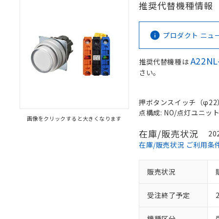
推奨代替機種情報
プロダクト ニュース 
A22NL
推奨代替機種は
さい。
押ボタンスイッチ（φ22）, 
点構成: NO/点灯ユニット/N
画像をクリックすると大きくなります
在庫/販売状況
20
在庫/販売状況 ご利用条
販売状況
受注終了予定
機種区分