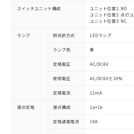
スイッチユニット構成
ユニット位置1: NO
ユニット位置2: 点灯
ユニット位置3: NC
※1 対応状況
ランプ
照光部方式
LEDランプ
対応済み：EU
対応予定：EU R
ランプ色
黄
対応予定なし：EU
調査・確認中：EU
ご利用条件
定格電圧
AC/DC6V
非該当品：ライセ
※1 中国RoHS
仕入先様の事情に
があります。
以下の条件をお読
使用電圧
AC/DC6V±10%
「○」：最大均質
「×」：最大均質
本サービスは
当社は、これ
*EU RoHS指令（10物
定格電流
11mA
「－」：未確認で
鉛(Pb) 1000ppm以下、
くものです。
う）を輸出ま
記
説明
六価クロム(Cr(Ⅵ)) 1
当社制御機器
などの必要な
フタル酸ビス(2-エチルヘ
号
*中国RoHS10物質の基準値 
接点定格
接点構成
1a+1b
ル（DBP） 1000ppm
在庫状況およ
当社は規制貨
Pb(鉛) :1000ppm、 Hg
但し、RoHS指令で産
のであり、閲
ます。
Cr(Ⅵ)(六価クロム) : 
フタル酸エステル類の４
○
一定数以
DBP(フタル酸ジブチル) :
い。
当社は貴社製
定格通電電流
10A
DEHP(フタル酸ビス(2-エ
正式な納期状
置等に一切使
当社販売員に
※2 対応予定月
△
一定数に
当社は、貴社