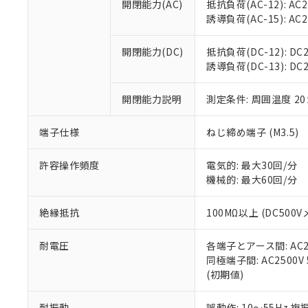
開閉能力(AC)
抵抗負荷(AC-12): AC24
オムロン制御
また当社は、
※2 環境保護使
誘導負荷(AC-15): AC24V
在庫状況およ
部品在庫の切り替
たしません。
－
在庫なし
す。
「ｅ」：有害物質
機器販売
開閉能力(DC)
抵抗負荷(DC-12): DC24
マイパーツ機
「10」：通常の
誘導負荷(DC-13): DC24
ている必要が
味します。
空
受注生産
お客様が当ウ
※3 非含有証明
「－」：未確認で
白
が、当社の製
開閉能力説明
測定条件: 周囲温度 2
さい。
下記の非含有証明
※当社の共同
端子仕様
ねじ締め端子 (M3.5)
いる法人を指
EU RoHS指令（
51物質の非含有証
許容操作頻度
電気的: 最大30回/分
※本証明書は発行
機械的: 最大60回/分
また、RoHS指
混在することから
絶縁抵抗
100MΩ以上 (DC5
既に当社にて対応
り割愛しておりま
耐電圧
各端子とアース間: AC250
同極端子間: AC2500V
(初期値)
耐振動
誤動作: 10～55Hz 複