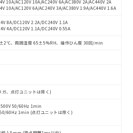
V 10A/AC120V 10A/AC240V 6A/AC380V 2A/AC440V 2A
機器販売店や当社販売拠点は「
販売ネットワーク
」をご確認くだ
販売先および販売に係わる関係者が違法に輸出するおそれがある場
用期限
 10A/AC120V 6A/AC240V 3A/AC380V 1.9A/AC440V 1.6A
び標準価格結果を当社の事前の承諾なく第三者に漏洩または開示し
え状況などにより、予定月が前後することがあります。
(最新の在庫状況については、お客様のお取引先、またはお客様担当
（10物質）のすべてが基準値以下であることを示します。
店・当社販売員にご確認ください)
V 8A/DC120V 2.2A/DC240V 1.1A
能（部品リスト作成サービス）をご利用いただくには、I-Webメン
使用状況下において有害物質が外部に漏えいし、環境に深刻な影響を
V 4A/DC120V 1.1A/DC240V 0.55A
あります。
機種、また在庫状況の情報を公開していない機種
ェブサイト上で当社にご登録された部品リストについて、当社およ
書ダウンロード
す。当社販売部門へお問い合わせください。
品・サービスに関するお客様との取引・商談に必要な範囲で利用す
0±2℃、周囲湿度 65±5%RH、操作ひん度 30回/min
合意する
キャンセル
書をダウンロードすることができます。
利用者とは、
"個人情報の共同利用に関して"
の「1.共同利用者の
します。
10物質）の非含有証明書
明書（当社基準）
日時点で非含有を証明するもので、過去に遡って非含有を証明するも
令のフタル酸エステル類４物質の対応では、対応完了までの期間は出
備考欄に対応日を記載しておりました。
00Vメガ、点灯ユニットは除く)
品への在庫切替を完了していることから、特段のことがない限り、20
す。
0V 50/60Hz 1min
 50/60Hz 1min (点灯ユニットは除く)
振幅 1.5mm (接点開離1ms以内)