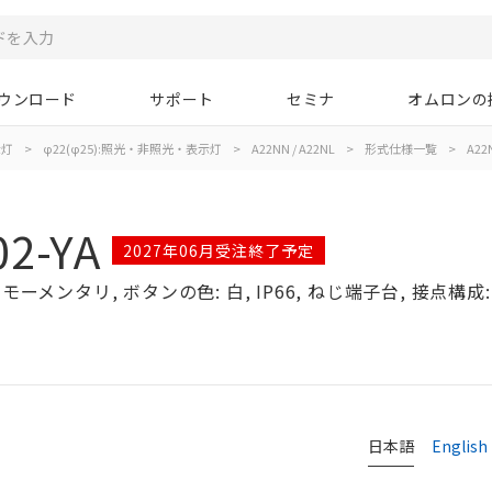
ウンロード
サポート
セミナ
オムロンの
示灯
>
φ22(φ25):照光・非照光・表示灯
>
A22NN / A22NL
>
形式仕様一覧
>
A22
2-YA
2027年06月受注終了予定
ーメンタリ, ボタンの色: 白, IP66, ねじ端子台, 接点構成: 
日本語
English