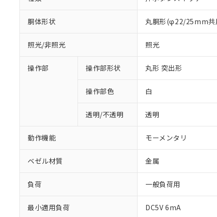
胴体形状
丸胴形(φ22/25mm共
照光/非照光
照光
操作部
操作部形状
丸形 突出形
操作部色
白
透明/不透明
透明
動作機能
モーメンタリ
ベゼル材質
金属
負荷
一般負荷用
最小適用負荷
DC5V 6mA