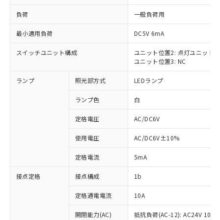
負荷
一般負荷用
最小適用負荷
DC5V 6mA
スイッチユニット構成
ユニット位置2: 点灯ユニット
※1 対応状況
ユニット位置3: NC
対応済み：EU RoHS指令（10物質）の
ランプ
照光部方式
LEDランプ
非含有に対応した製品が提供可能な商品で
す。
ランプ色
白
対応予定：EU RoHS指令（10物質）の非含
ご利用条件
有に対応した製品に切り替える予定のある
定格電圧
AC/DC6V
商品です。
使用電圧
AC/DC6V±10%
対応予定なし：EU RoHS指令（10物質）の
以下の条件をお読みいただき、同意のうえ
非含有に非対応の商品で、対応品を出す予
ご利用ください。
定格電流
5mA
定はありません。
調査・確認中：EU RoHS指令（10物質）の
本サービスは、当社制御機器事業取扱
接点定格
接点構成
1b
※1 中国RoHS○×表
非含有の対応状況を調査中または確認中の
商品の当社在庫状況および標準価格
商品です。
(税抜)を提供させていただくもので
定格通電電流
10A
「○」：最大均質材料含有率が中国RoHSの
非該当品：ライセンス料など無形物で、有
す。
基準値以下であることを示します。
害物質有無と関係のない商品です。
開閉能力(AC)
抵抗負荷(AC-12): AC24V 10A/A
当社制御機器事業取扱商品の中には、