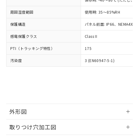
あります。
い合わせください。
お客様が当ウェブサイト上で当社にご
※3 非含有証明書ダウンロード
周囲湿度範囲
使用時: 35～85%RH
登録された部品リストについて、当社
および当社の共同利用者が、当社の製
保護構造
パネル前面: IP66、NEMA4X, N
下記の非含有証明書をダウンロードするこ
品・サービスに関するお客様との取
とができます。
合意する
キャンセル
引・商談に必要な範囲で利用すること
感電保護クラス
Class II
をご了承ください。
EU RoHS指令（10物質）の非含有証明書
※当社の共同利用者とは、
"個人情報
PTI（トラッキング特性）
175
51物質の非含有証明書（当社基準）
の共同利用に関して"
の「1.共同利
※本証明書は発行日時点で非含有を証明す
用者の範囲」に記載されている法人を
汚染度
3 (EN60947-5-1)
るもので、過去に遡って非含有を証明する
指します。
ものではありません。
また、RoHS指令のフタル酸エステル類４
物質の対応では、対応完了までの期間は出
荷製品に未対応品が混在することから備考
欄に対応日を記載しておりました。
既に当社にて対応品への在庫切替を完了
していることから、特段のことがない限
外形図
り、2022年1月12日より割愛しておりま
情報更新：2026/05/21
す。
取りつけ穴加工図
情報更新：2026/05/21