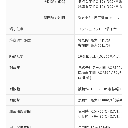
基準値を超えていることを示します。
いたものが、含有品と判明した場合などや
開閉能力(DC)
抵抗負荷(DC-12): DC24V 8A/DC
当社は、これら貴社製品のうち、外国
ことをご了承ください。
「－」：未確認です。当社販売部門へお問
誘導負荷(DC-13): DC24V 4A/DC
むを得ず変更することがあります。
為替および外国貿易法に定める商品
在庫状況および標準価格照会結果は、
い合わせください。
（以下｢規制貨物等」という）を輸出
記載している更新日時点での社内デー
開閉能力説明
測定条件: 周囲温度 20±2℃、
*EU RoHS指令（10物質）：
または国外への提供する場合は、日本
記
タに基づき作成されるものであり、閲
説明
鉛(Pb) 1000ppm以下、 水銀(Hg) 1000ppm以下、 カド
*中国RoHS10物質の基準値 (GB/T26572)：
国政府の輸出許可(または役務取引許
号
覧された時点での実際の在庫および標
ミウム(Cd) 100ppm以下、
Pb(鉛) :1000ppm、 Hg(水銀) : 1000ppm、 Cd(カドミウ
端子仕様
プッシュインPlus端子台
可)を取得するなどの必要な手続きを
六価クロム(Cr(Ⅵ)) 1000ppm以下、ポリ臭化ビフェニル
ム) : 100ppm、
準価格とは異なる場合があることをご
類(PBB) 1000ppm以下、ポリ臭化ジフェニルエーテル類
Cr(Ⅵ)(六価クロム) : 1000ppm、 PBBs(ポリ臭化ビフェ
とります。
了承ください。
許容操作頻度
電気的: 最大30回/分
(PBDE) 1000ppm以下、フタル酸ビス(2-エチルヘキシ
○
一定数以上の在庫あり
ニル類) : 1000ppm、 PBDEs(ポリ臭化ジフェニルエーテ
当社は規制貨物を破棄する場合は、完
ル) (DEHP)(別名：DOP) 1000ppm以下、フタル酸ブチ
機械的: 最大60回/分
正式な納期状況および標準価格はお客
ル類) : 1000ppm、
ルベンジル（BBP） 1000ppm以下、フタル酸ジブチル
全に破砕するなど、違法に輸出されな
DBP(フタル酸ジブチル) : 1000ppm、 DIBP(フタル酸ジ
様のお取引先、またはお客様担当のオ
（DBP） 1000ppm以下、フタル酸ジイソブチル
イソブチル) : 1000ppm、 BBP(フタル酸ブチルベンジ
△
一定数には満たないが在庫あり
いよう必要な手段を講じます。
絶縁抵抗
100MΩ以上 (DC500Vメガ、
ムロン制御機器販売店・当社販売員に
(DIBP) 1000ppm以下
ル) : 1000ppm、
当社は貴社製品を、核兵器、ミサイ
但し、RoHS指令で産業用監視および制御機器に対する
DEHP(フタル酸ビス(2-エチルヘキシル)) : 1000ppm
ご相談ください。
適用除外項目は除く。
耐電圧
各端子とアース間: AC2500V 50/
ル、化学兵器、生物兵器またはその他
－
在庫なし(最新の在庫状況につ
オムロン制御機器販売店や当社販売拠
フタル酸エステル類の４物質については閾値を超える意
同極端子間: AC2500V 50/60
武器並びにこれらの製造装置等に一切
いては、お客様のお取引先、ま
図的な使用がないことを確認しています。
点は「
販売ネットワーク
」をご確認
(初期値)
※2 環境保護使用期限
使用いたしません。
たはお客様担当のオムロン制御
ください。
当社は、貴社製品を第三者に販売する
機器販売店・当社販売員にご確
在庫状況および標準価格結果を当社の
耐振動
誤動作: 10～55Hz 複振幅 1.
※2 対応予定月
「ｅ」：有害物質（10物質）のすべてが基
場合は、上記1、2および3の内容を当
認ください)
事前の承諾なく第三者に漏洩または開
準値以下であることを示します。
該第三者に通知します。また当社は、
示しないようお願いします。
2
耐衝撃
誤動作: 最大1000m/s
(接点開
部品在庫の切り替え状況などにより、予定
「10」：通常の使用状況下において有害物
販売先および販売に係わる関係者が違
マイパーツ機能（部品リスト作成サー
空
受注生産機種、また在庫状況の
月が前後することがあります。
質が外部に漏えいし、環境に深刻な影響を
法に輸出するおそれがある場合は、取
周囲温度範囲
使用時: -25～55℃ (ただし
ビス）をご利用いただくには、I-Web
白
情報を公開していない機種
及ぼさない年数を意味します。
り引きをいたしません。
保存時: -40～80℃ (ただし
メンバーズにご登録されている必要が
「－」：未確認です。当社販売部門へお問
あります。
い合わせください。
周囲湿度範囲
使用時: 35～85%RH