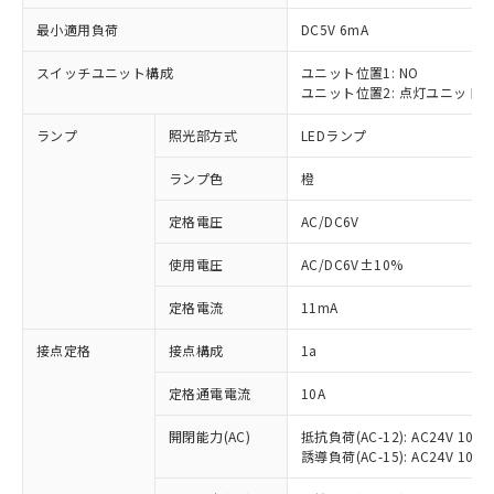
最小適用負荷
DC5V 6mA
スイッチユニット構成
ユニット位置1: NO
ユニット位置2: 点灯ユニット
※1 対応状況
ランプ
照光部方式
LEDランプ
対応済み：EU RoHS指令（10物質）の
非含有に対応した製品が提供可能な商品で
ランプ色
橙
す。
対応予定：EU RoHS指令（10物質）の非含
定格電圧
AC/DC6V
ご利用条件
有に対応した製品に切り替える予定のある
使用電圧
AC/DC6V±10%
商品です。
対応予定なし：EU RoHS指令（10物質）の
以下の条件をお読みいただき、同意のうえ
定格電流
11mA
非含有に非対応の商品で、対応品を出す予
ご利用ください。
定はありません。
接点定格
接点構成
1a
調査・確認中：EU RoHS指令（10物質）の
本サービスは、当社制御機器事業取扱
※1 中国RoHS○×表
非含有の対応状況を調査中または確認中の
商品の当社在庫状況および標準価格
定格通電電流
10A
商品です。
(税抜)を提供させていただくもので
「○」：最大均質材料含有率が中国RoHSの
非該当品：ライセンス料など無形物で、有
開閉能力(AC)
抵抗負荷(AC-12): AC24V 10A/A
す。
基準値以下であることを示します。
害物質有無と関係のない商品です。
誘導負荷(AC-15): AC24V 10A/AC
当社制御機器事業取扱商品の中には、
「×」：最大均質材料含有率が中国RoHSの
仕入先様の事情により、非含有部品として
本サービスの対象外となる商品もある