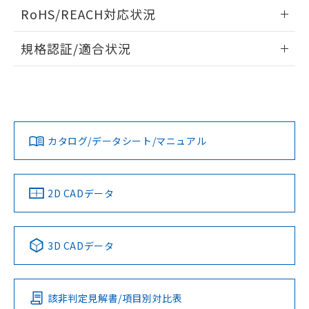
ログイン/会員登録いただくと、CADデータをダウンロー
RoHS/REACH対応状況
ドすることができます。
情報更新：2026/7/29
規格認証/適合状況
ログイン/会員登録
EU RoHS
注意事項・凡例
A22NL-MPM-TOA-P100-OAについての規格認証/適合状況に
ついては、「カスタマーサポートセンタ お客様相談室」また
は貴社担当オムロン営業員または販売店にお問い合わせくだ
対応状況
対応予定月
※1
※2
さい。
ダウンロードデータをご利用いただく前に、以下を必ずお読
みください。
カタログ/データシート/マニュアル
対応済み
ソフトウェアの使用条件
お問い合わせ
中国 RoHS
注意事項・凡例
2D CADデータ
中国 RoHS表
※1 ※2
3D CADデータ
Pb
Hg
Cd
Cr(VI)
該非判定見解書/項目別対比表
X
O
O
O