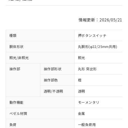
情報更新：2026/05/21
種類
押ボタンスイッチ
胴体形状
丸胴形(φ22/25mm共用)
照光/非照光
照光
操作部
操作部形状
丸形 突出形
操作部色
橙
透明/不透明
透明
動作機能
モーメンタリ
ベゼル材質
金属
負荷
一般負荷用