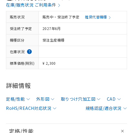
在庫/販売状況 ご利用条件
販売状況
販売中・受注終了予定
推奨代替機種
受注終了予定
2027年6月
機種区分
受注生産機種
在庫状況
標準価格(税別)
¥ 2,300
詳細情報
定格/性能
外形図
取りつけ穴加工図
CAD
RoHS/REACH対応状況
規格認証/適合状況
定格/性能