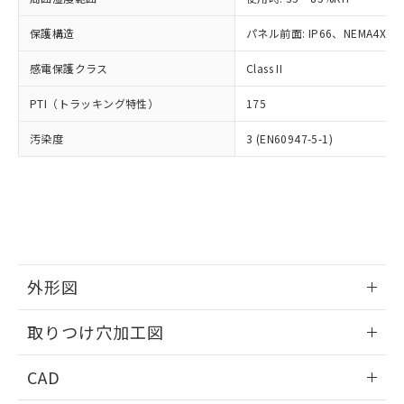
お客様が当ウェブサイト上で当社にご
※3 非含有証明書ダウンロード
登録された部品リストについて、当社
保護構造
パネル前面: IP66、NEMA4X, N
および当社の共同利用者が、当社の製
下記の非含有証明書をダウンロードするこ
品・サービスに関するお客様との取
感電保護クラス
Class II
とができます。
合意する
キャンセル
引・商談に必要な範囲で利用すること
をご了承ください。
PTI（トラッキング特性）
175
EU RoHS指令（10物質）の非含有証明書
※当社の共同利用者とは、
"個人情報
51物質の非含有証明書（当社基準）
の共同利用に関して"
の「1.共同利
汚染度
3 (EN60947-5-1)
※本証明書は発行日時点で非含有を証明す
用者の範囲」に記載されている法人を
るもので、過去に遡って非含有を証明する
指します。
ものではありません。
また、RoHS指令のフタル酸エステル類４
物質の対応では、対応完了までの期間は出
荷製品に未対応品が混在することから備考
欄に対応日を記載しておりました。
既に当社にて対応品への在庫切替を完了
外形図
していることから、特段のことがない限
情報更新：2026/05/21
り、2022年1月12日より割愛しておりま
取りつけ穴加工図
す。
情報更新：2026/05/21
CAD