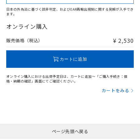
日本の外為法に基づく該非判定、およびEAR再輸出規制に関する見解が入手でき
ます。
"対応済み"や非含有の記載がされた商品であっても、流通
在庫等で未対応品が混在する可能性があります。
オンライン購入
非含有品が必要な際は、弊社営業部門もしくは販売店へお
問い合わせください。
¥ 2,530
販売価格（税込）
この製品のRoHS/REACH対応状況ページへ
カートに追加
オンライン購入における出荷予定日は、カートに追加～「ご購入手続き：価
格・納期の確認」画面にてご確認ください。
カートをみる
ページ先頭へ戻る