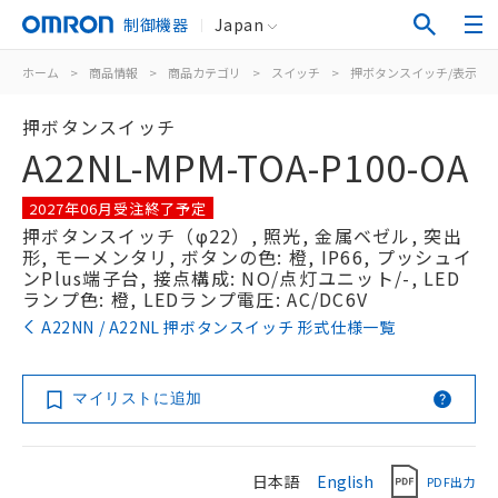
制御機器
Japan
ホーム
>
商品情報
>
商品カテゴリ
>
スイッチ
>
押ボタンスイッチ/表示灯
押ボタンスイッチ
A22NL-MPM-TOA-P100-OA
2027年06月受注終了予定
押ボタンスイッチ（φ22）, 照光, 金属ベゼル, 突出
形, モーメンタリ, ボタンの色: 橙, IP66, プッシュイ
ンPlus端子台, 接点構成: NO/点灯ユニット/-, LED
ランプ色: 橙, LEDランプ電圧: AC/DC6V
A22NN / A22NL 押ボタンスイッチ 形式仕様一覧
マイリストに追加
日本語
English
PDF出力